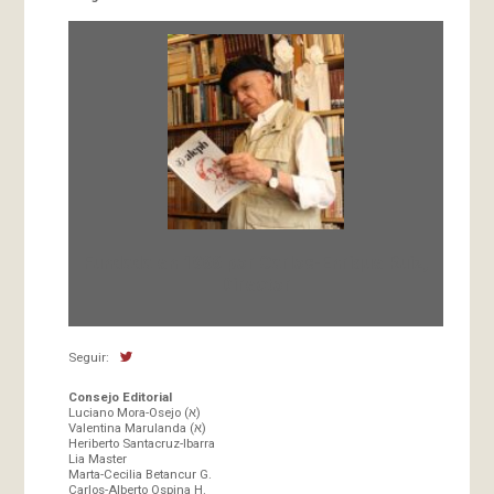
Fundada en 1966 por Carlos-Enrique Ruiz,
Director
Seguir:
Consejo Editorial
Luciano Mora-Osejo (א)
Valentina Marulanda (א)
Heriberto Santacruz-Ibarra
Lia Master
Marta-Cecilia Betancur G.
Carlos-Alberto Ospina H.