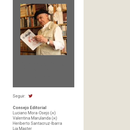
Fundada en 1966 por
Carlos-Enrique Ruiz,
Director
Seguir:
Consejo Editorial
Luciano Mora-Osejo (א)
Valentina Marulanda (א)
Heriberto Santacruz-Ibarra
Lia Master