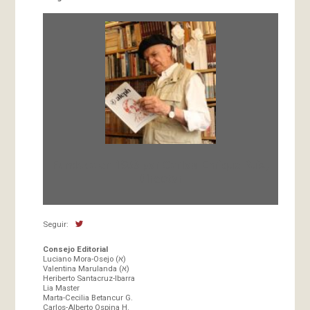
Fundada en 1966 por Carlos-Enrique Ruiz,
Director
Seguir:
Consejo Editorial
Luciano Mora-Osejo (א)
Valentina Marulanda (א)
Heriberto Santacruz-Ibarra
Lia Master
Marta-Cecilia Betancur G.
Carlos-Alberto Ospina H.