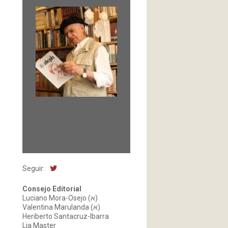
Fundada en 1966 por
Carlos-Enrique Ruiz,
Director
Seguir:
Consejo Editorial
Luciano Mora-Osejo (א)
Valentina Marulanda (א)
Heriberto Santacruz-Ibarra
Lia Master