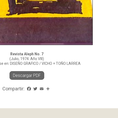
Revista Aleph No. 7
(Julio, 1974. Año VIII)
ase en: DISEÑO GRAFICO / VICHO + TOÑO LARREA
Descargar PDF
Compartir:
Facebook
Twitter
Email
Share