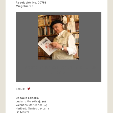
Resolución No. 00781
Mingobierno
Fundada en 1966 por Carlos-Enrique Ruiz,
Director
Seguir:
Consejo Editorial
Luciano Mora-Osejo (א)
Valentina Marulanda (א)
Heriberto Santacruz-Ibarra
Lia Master