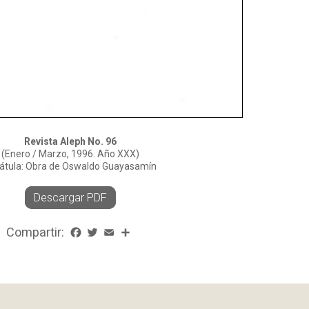
Revista Aleph No. 96
(Enero / Marzo, 1996. Año XXX)
átula: Obra de Oswaldo Guayasamín
Descargar PDF
Compartir:
Facebook
Twitter
Email
Share