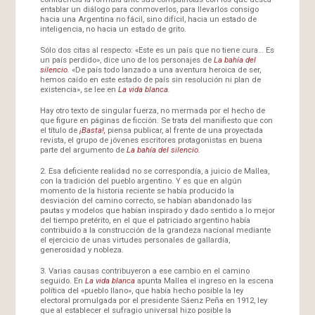
entablar un diálogo para conmoverlos, para llevarlos consigo
hacia una Argentina no fácil, sino difícil, hacia un estado de
inteligencia, no hacia un estado de grito.
Sólo dos citas al respecto: «Este es un país que no tiene cura… Es
un país perdido», dice uno de los personajes de
La bahía del
silencio.
«De país todo lanzado a una aventura heroica de ser,
hemos caído en este estado de país sin resolución ni plan de
existencia», se lee en
La vida blanca.
Hay otro texto de singular fuerza, no mermada por el hecho de
que figure en páginas de ficción. Se trata del manifiesto que con
el título de
¡Basta!,
piensa publicar, al frente de una proyectada
revista, el grupo de jóvenes escritores protagonistas en buena
parte del argumento de
La bahía del silencio.
2. Esa deficiente realidad no se correspondía, a juicio de Mallea,
con la tradición del pueblo argentino. Y es que en algún
momento de la historia reciente se había producido la
desviación del camino correcto, se habían abandonado las
pautas y modelos que habían inspirado y dado sentido a lo mejor
del tiempo pretérito, en el que el patriciado argentino había
contribuido a la construcción de la grandeza nacional mediante
el ejercicio de unas virtudes personales de gallardía,
generosidad y nobleza.
3. Varias causas contribuyeron a ese cambio en el camino
seguido. En
La vida blanca
apunta Mallea el ingreso en la escena
política del «pueblo llano», que había hecho posible la ley
electoral promulgada por el presidente Sáenz Peña en 1912, ley
que al establecer el sufragio universal hizo posible la