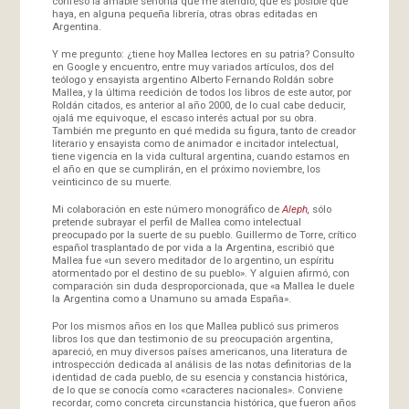
confesó la amable señorita que me atendió, que es posible que
haya, en alguna pequeña librería, otras obras editadas en
Argentina.
Y me pregunto: ¿tiene hoy Mallea lectores en su patria? Consulto
en Google y encuentro, entre muy variados artículos, dos del
teólogo y ensayista argentino Alberto Fernando Roldán sobre
Mallea, y la última reedición de todos los libros de este autor, por
Roldán citados, es anterior al año 2000, de lo cual cabe deducir,
ojalá me equivoque, el escaso interés actual por su obra.
También me pregunto en qué medida su figura, tanto de creador
literario y ensayista como de animador e incitador intelectual,
tiene vigencia en la vida cultural argentina, cuando estamos en
el año en que se cumplirán, en el próximo noviembre, los
veinticinco de su muerte.
Mi colaboración en este número monográfico de
Aleph,
sólo
pretende subrayar el perfil de Mallea como intelectual
preocupado por la suerte de su pueblo. Guillermo de Torre, crítico
español trasplantado de por vida a la Argentina, escribió que
Mallea fue «un severo meditador de lo argentino, un espíritu
atormentado por el destino de su pueblo». Y alguien afirmó, con
comparación sin duda desproporcionada, que «a Mallea le duele
la Argentina como a Unamuno su amada España».
Por los mismos años en los que Mallea publicó sus primeros
libros los que dan testimonio de su preocupación argentina,
apareció, en muy diversos países americanos, una literatura de
introspección dedicada al análisis de las notas definitorias de la
identidad de cada pueblo, de su esencia y constancia histórica,
de lo que se conocía como «caracteres nacionales». Conviene
recordar, como concreta circunstancia histórica, que fueron años