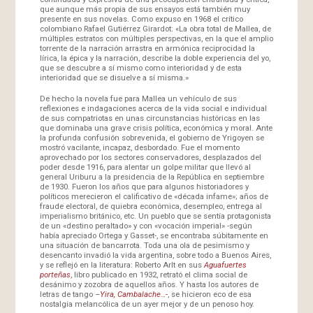
que aunque más propia de sus ensayos está también muy
presente en sus novelas. Como expuso en 1968 el crítico
colombiano Rafael Gutiérrez Girardot: «La obra total de Mallea, de
múltiples estratos con múltiples perspectivas, en la que el amplio
torrente de la narración arrastra en armónica reciprocidad la
lírica, la épica y la narración, describe la doble experiencia del yo,
que se descubre a sí mismo como interioridad y de esta
interioridad que se disuelve a sí misma.»
De hecho la novela fue para Mallea un vehículo de sus
reflexiones e indagaciones acerca de la vida social e individual
de sus compatriotas en unas circunstancias históricas en las
que dominaba una grave crisis política, económica y moral. Ante
la profunda confusión sobrevenida, el gobierno de Yrigoyen se
mostró vacilante, incapaz, desbordado. Fue el momento
aprovechado por los sectores conservadores, desplazados del
poder desde 1916, para alentar un golpe militar que llevó al
general Uriburu a la presidencia de la República en septiembre
de 1930. Fueron los años que para algunos historiadores y
políticos merecieron el calificativo de «década infame»; años de
fraude electoral, de quiebra económica, desempleo, entrega al
imperialismo británico, etc. Un pueblo que se sentía protagonista
de un «destino peraltado» y con «vocación imperial» -según
había apreciado Ortega y Gasset-, se encontraba súbitamente en
una situación de bancarrota. Toda una ola de pesimismo y
desencanto invadió la vida argentina, sobre todo a Buenos Aires,
y se reflejó en la literatura: Roberto Arlt en sus
Aguafuertes
porteñas
, libro publicado en 1932, retrató el clima social de
desánimo y zozobra de aquellos años. Y hasta los autores de
letras de tango –
Yira, Cambalache…-
, se hicieron eco de esa
nostalgia melancólica de un ayer mejor y de un penoso hoy.