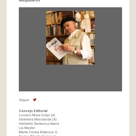
Mingobierno
Fundada en 1966 por Carlos-Enrique Ruiz,
Director
Seguir:
Consejo Editorial
Luciano Mora-Osejo (א)
Valentina Marulanda (א)
Heriberto Santacruz-Ibarra
Lia Master
Marta-Cecilia Betancur G.