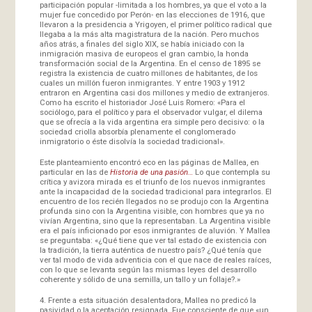
participación popular -limitada a los hombres, ya que el voto a la
mujer fue concedido por Perón- en las elecciones de 1916, que
llevaron a la presidencia a Yrigoyen, el primer político radical que
llegaba a la más alta magistratura de la nación. Pero muchos
años atrás, a finales del siglo XIX, se había iniciado con la
inmigración masiva de europeos el gran cambio, la honda
transformación social de la Argentina. En el censo de 1895 se
registra la existencia de cuatro millones de habitantes, de los
cuales un millón fueron inmigrantes. Y entre 1903 y 1912
entraron en Argentina casi dos millones y medio de extranjeros.
Como ha escrito el historiador José Luis Romero: «Para el
sociólogo, para el político y para el observador vulgar, el dilema
que se ofrecía a la vida argentina era simple pero decisivo: o la
sociedad criolla absorbía plenamente el conglomerado
inmigratorio o éste disolvía la sociedad tradicional».
Este planteamiento encontró eco en las páginas de Mallea, en
particular en las de
Historia de una pasión…
Lo que contempla su
crítica y avizora mirada es el triunfo de los nuevos inmigrantes
ante la incapacidad de la sociedad tradicional para integrarlos. El
encuentro de los recién llegados no se produjo con la Argentina
profunda sino con la Argentina visible, con hombres que ya no
vivían Argentina, sino que la representaban. La Argentina visible
era el país inficionado por esos inmigrantes de aluvión. Y Mallea
se preguntaba: «¿Qué tiene que ver tal estado de existencia con
la tradición, la tierra auténtica de nuestro país? ¿Qué tenía que
ver tal modo de vida adventicia con el que nace de reales raíces,
con lo que se levanta según las mismas leyes del desarrollo
coherente y sólido de una semilla, un tallo y un follaje?.»
4. Frente a esta situación desalentadora, Mallea no predicó la
pasividad o la aceptación resignada. Fue consciente de que «un