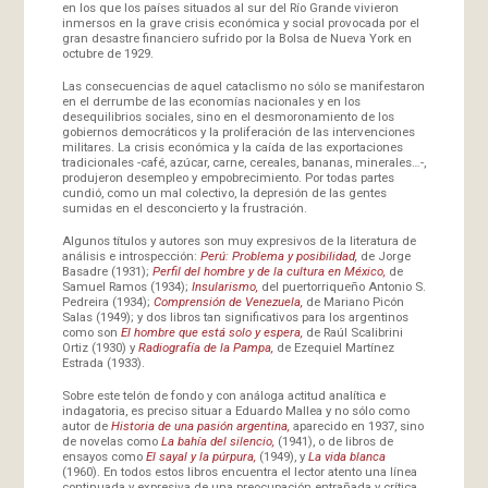
en los que los países situados al sur del Río Grande vivieron
inmersos en la grave crisis económica y social provocada por el
gran desastre financiero sufrido por la Bolsa de Nueva York en
octubre de 1929.
Las consecuencias de aquel cataclismo no sólo se manifestaron
en el derrumbe de las economías nacionales y en los
desequilibrios sociales, sino en el desmoronamiento de los
gobiernos democráticos y la proliferación de las intervenciones
militares. La crisis económica y la caída de las exportaciones
tradicionales -café, azúcar, carne, cereales, bananas, minerales…-,
produjeron desempleo y empobrecimiento. Por todas partes
cundió, como un mal colectivo, la depresión de las gentes
sumidas en el desconcierto y la frustración.
Algunos títulos y autores son muy expresivos de la literatura de
análisis e introspección:
Perú: Problema y posibilidad,
de Jorge
Basadre (1931);
Perfil del hombre y de la cultura en México,
de
Samuel Ramos (1934);
Insularismo,
del puertorriqueño Antonio S.
Pedreira (1934);
Comprensión de Venezuela,
de Mariano Picón
Salas (1949); y dos libros tan significativos para los argentinos
como son
El hombre que está solo y espera,
de Raúl Scalibrini
Ortiz (1930) y
Radiografía de la Pampa,
de Ezequiel Martínez
Estrada (1933).
Sobre este telón de fondo y con análoga actitud analítica e
indagatoria, es preciso situar a Eduardo Mallea y no sólo como
autor de
Historia de una pasión argentina,
aparecido en 1937, sino
de novelas como
La bahía del silencio,
(1941), o de libros de
ensayos como
El sayal y la púrpura,
(1949), y
La vida blanca
(1960). En todos estos libros encuentra el lector atento una línea
continuada y expresiva de una preocupación entrañada y crítica,