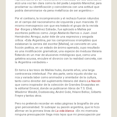
alzó una voz tan clara como la del poeta Leopoldo Marechal, para
proclamar su identificación y coincidencia con una actitud que
podría denominarse «la pena metafísica de ser argentino.»
Por el contrario, la incomprensión y el rechazo fueron rotundos
en el campo del nacionalismo de izquierda y aun marxista. El
mismo menosprecio con que era tratado el grupo de la revista
Sur
-Borges y Martínez Estrada-, fue aplicado a Mallea por
escritores políticos como Jorge Abelardo Ramos o Juan José
Hernández Arregui, autor éste de una expresiva y sesgada
crítica: «Esta Argentina, por los compromisos irrompibles que
eslabonan la carrera del escritor [Mallea], se convierte en una
ficción poética, en un estado de ánimo apenado, cuyo resultado
es una mistificación gramatical, una especie de medusa literaria
flotando en un mar de alusiones mitológicas que, como una
gelatina acuosa, encubre el divorcio con la realidad concreta, con
la Argentina verdadera.»
En torno a las tesis de Mallea hubo, durante años, una larga
controversia intelectual. Por otra parte, sería injusto olvidar su
rica y variada labor como animador y orientador de la cultura,
tanto como director del suplemento literario del diario
La Nación
que como inspirador de la colección de Grandes Ensayistas en
la editorial Emecé, donde se publicaron libros de T.S. Eliot,
Wladimir Weidlé, Dostoievsky, André Gide, Hilaire Belloc, Gilberto
Freyre y tantos otros.
Pero no pretendo recordar en estas páginas la biografía de una
gran personalidad. Sí subrayar su pasión argentina, que le hizo
afirmar en la primera línea de
La vida blanca
: «En mi memoria
ninguna preocupación llega más lejos que mi preocupación por