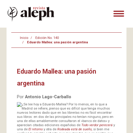
Inicio
Edición No. 140
Eduardo Mallea: una pasión argentina
Eduardo Mallea: una pasión
argentina
Por
Antonio Lago-Carballo
¿Se lee hoy a Eduardo Mallea? Por lo menos, en lo que a
Madrid se refiere, pienso que es difícil que tenga muchos
nuevos lectores dado que en las librerías no es fácil encontrar
sus libros: en dos de las principales no tenían ninguno, pero en
una de ellas amablemente consultaron el «banco de datos» y
aparecían citadas ediciones españolas de
Todo verdor perecerá
y
una de
El retorno
y otra de
Rodeada está de sueño,
si bien me