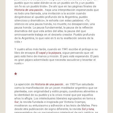
pueblo que no sabe dónde va es un pueblo sin fe, y un pueblo
sin fe es un pueblo triste». De ahí que en las páginas finales de
Historia de una pasión…
haya una interpretación esperanzada que
es todo una llamada, una invitación a la acción cuando
dirigiéndose al «pueblo profundo de la Argentina, pueblo
silencioso y dramático», le exhorta con estas palabras: «Tu
silencio es una pausa honda, no muerte, no desaparición; una
pausa honda. La pausa fundamental, la pausa de la reflexión
dramática del que vela antes del alba; la pausa del que
ominosamente trabaja en el desierto creador. Pueblo profundo
de la Argentina, lo que vale en ti es tu exaltación severa de la
vida.»
Y cuatro años más tarde, cuando en 1941 escribe el prólogo a su
libro de ensayos
El sayal y la púrpura
, sigue pensando que «el
país está lleno de manos y misión. El país está esperando. El país
es gran pájaro adormilado que necesita sacudirse y levantar el
vuelo.»
*
La aparición de
Historia de una pasión…
en 1937 fue saludada
como la manifestación de un joven meditador argentino que se
planteaba, con originalidad y estilo propio, cuestiones atinentes a
la identidad de su pueblo y a la crisis moral que por aquellos
años lo afligía. Los intelectuales liberales agrupados en torno a
Sur
, la revista fundada e inspirada por Victoria Ocampo,
mostraron su entusiasmo y adhesión a las tesis de Mallea. Pero
desde otra publicación de signo diferente, la revista
Sol y luna,
representativa de un nacionalismo intelectual de raíz católica, se