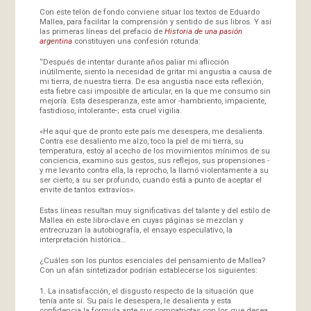
Con este telón de fondo conviene situar los textos de Eduardo
Mallea, para facilitar la comprensión y sentido de sus libros. Y así
las primeras líneas del prefacio de
Historia de una pasión
argentina
constituyen una confesión rotunda:
“Después de intentar durante años paliar mi aflicción
inútilmente, siento la necesidad de gritar mi angustia a causa de
mi tierra, de nuestra tierra. De esa angustia nace esta reflexión,
esta fiebre casi imposible de articular, en la que me consumo sin
mejoría. Esta desesperanza, este amor -hambriento, impaciente,
fastidioso, intolerante-; esta cruel vigilia.
«He aquí que de pronto este país me desespera, me desalienta.
Contra ese desaliento me alzo, toco la piel de mi tierra, su
temperatura, estoy al acecho de los movimientos mínimos de su
conciencia, examino sus gestos, sus reflejos, sus propensiones -
y me levanto contra ella, la reprocho, la llamó violentamente a su
ser cierto, a su ser profundo, cuando está a punto de aceptar el
envite de tantos extravíos».
Estas líneas resultan muy significativas del talante y del estilo de
Mallea en este libro-clave en cuyas páginas se mezclan y
entrecruzan la autobiografía, el ensayo especulativo, la
interpretación histórica…
¿Cuáles son los puntos esenciales del pensamiento de Mallea?
Con un afán sintetizador podrían establecerse los siguientes:
1. La insatisfacción, el disgusto respecto de la situación que
tenía ante sí. Su país le desespera, le desalienta y esta
confidencia la formula ante sus compatriotas con los que desea