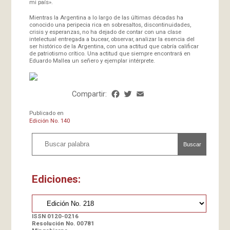
mi país».
Mientras la Argentina a lo largo de las últimas décadas ha
conocido una peripecia rica en sobresaltos, discontinuidades,
crisis y esperanzas, no ha dejado de contar con una clase
intelectual entregada a bucear, observar, analizar la esencia del
ser histórico de la Argentina, con una actitud que cabría calificar
de patriotismo crítico. Una actitud que siempre encontrará en
Eduardo Mallea un señero y ejemplar intérprete.
Compartir:
Facebook
Twitter
Email
Share
Publicado en
Edición No. 140
Buscar
Ediciones:
ISSN 0120-0216
Resolución No. 00781