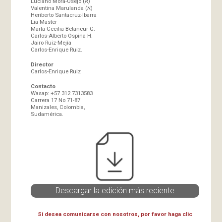
Luciano Mora-Osejo (א)
Valentina Marulanda (א)
Heriberto Santacruz-Ibarra
Lia Master
Marta-Cecilia Betancur G.
Carlos-Alberto Ospina H.
Jairo Ruiz-Mejía
Carlos-Enrique Ruiz.
Director
Carlos-Enrique Ruiz
Contacto
Wasap: +57 312 7313583
Carrera 17 No 71-87
Manizales, Colombia,
Sudamérica.
Descargar la edición más reciente
Si desea comunicarse con nosotros, por favor haga clic