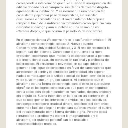
corresponda a intervención que tuvo cuando la inauguración del
edificio donado por el banquero Luis Carlos Sarmiento Angulo,
egresado de la institución. Y es normal que una posición tan
consistente y ejemplar pase desapercibida, sin suscitar
discusiones o comentarios en el medio interno. Me propuse
romper el hielo de la indiferencia tomándolo como ejercicio para
despertar el diálogo y aun el debate en una sesión de mi
«Cátedra Aleph», lo que ocurrió el pasado 25 de noviembre.
En el ensayo plantea Wasserman tres ideas fundamentales: 1. El
altruismo como estrategia exitosa, 2. Nuevo acuerdo
Conocimiento-Universidad-Sociedad, y 3. El reto de reconocer la
legitimidad del disenso. Contrapone el altruismo a la mera
evolución espontánea que implicaría el abandonarse la persona
o la institución al azar, sin conducción racional y planificada de
los procesos. El altruismo lo reivindica en su capacidad de
generar despliegue de conciencia en favor de caros valores que
acrecienten el sentir y el sentido de Universidad, sin esperar
nada a cambio, apenas la utilidad social del buen servicio, lo que
ya de suyo impone un grueso carácter. Al considerar que el
altruismo es una forma de estrategia para el éxito, lo que quiere
significar es los logros consecutivos que pueden conseguirse
con la aplicación de planteamientos meditados, desprevenidos y
sin prejuicios. Buena intención en la idea, en un contexto en el
que se sobreponen los intereses individuales a los colectivos,
con apego desproporcionado al dinero, «estiércol del demonio»:
entre más fácil de allegarlo mejor para quienes evaden el cultivo
del trabajo honrado, como forma de vida digna. Pero no podrá
renunciarse a predicar y a ejercer la magnanimidad y el
altruismo, por quienes personifican las más altas
responsabilidades morales.