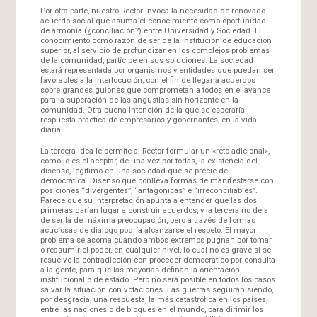
Por otra parte, nuestro Rector invoca la necesidad de renovado
acuerdo social que asuma el conocimiento como oportunidad
de armonía (¿conciliación?) entre Universidad y Sociedad. El
conocimiento como razón de ser de la institución de educación
superior, al servicio de profundizar en los complejos problemas
de la comunidad, partícipe en sus soluciones. La sociedad
estará representada por organismos y entidades que puedan ser
favorables a la interlocución, con el fin de llegar a acuerdos
sobre grandes guiones que comprometan a todos en el avance
para la superación de las angustias sin horizonte en la
comunidad. Otra buena intención de la que se esperaría
respuesta práctica de empresarios y gobernantes, en la vida
diaria.
La tercera idea le permite al Rector formular un «reto adicional»,
como lo es el aceptar, de una vez por todas, la existencia del
disenso, legítimo en una sociedad que se precie de
democrática. Disenso que conlleva formas de manifestarse con
posiciones “divergentes”, “antagónicas” e “irreconciliables”.
Parece que su interpretación apunta a entender que las dos
primeras darían lugar a construir acuerdos, y la tercera no deja
de ser la de máxima preocupación, pero a través de formas
acuciosas de diálogo podría alcanzarse el respeto. El mayor
problema se asoma cuando ambos extremos pugnan por tomar
o reasumir el poder, en cualquier nivel, lo cual no es grave si se
resuelve la contradicción con proceder democrático por consulta
a la gente, para que las mayorías definan la orientación
institucional o de estado. Pero no será posible en todos los casos
salvar la situación con votaciones. Las guerras seguirán siendo,
por desgracia, una respuesta, la más catastrófica en los países,
entre las naciones o de bloques en el mundo, para dirimir los