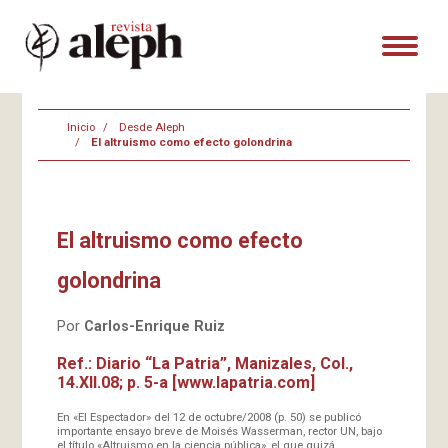
Inicio
Desde Aleph
El altruismo como efecto golondrina
El altruismo como efecto
golondrina
Por
Carlos-Enrique Ruiz
Ref.: Diario “La Patria”, Manizales, Col.,
14.XII.08; p. 5-a [www.lapatria.com]
En «El Espectador» del 12 de octubre/2008 (p. 50) se publicó
importante ensayo breve de Moisés Wasserman, rector UN, bajo
el título «Altruismo en la ciencia pública», el que quizá