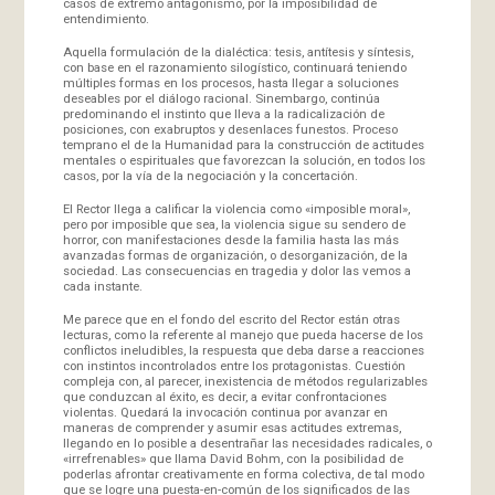
casos de extremo antagonismo, por la imposibilidad de
entendimiento.
Aquella formulación de la dialéctica: tesis, antítesis y síntesis,
con base en el razonamiento silogístico, continuará teniendo
múltiples formas en los procesos, hasta llegar a soluciones
deseables por el diálogo racional. Sinembargo, continúa
predominando el instinto que lleva a la radicalización de
posiciones, con exabruptos y desenlaces funestos. Proceso
temprano el de la Humanidad para la construcción de actitudes
mentales o espirituales que favorezcan la solución, en todos los
casos, por la vía de la negociación y la concertación.
El Rector llega a calificar la violencia como «imposible moral»,
pero por imposible que sea, la violencia sigue su sendero de
horror, con manifestaciones desde la familia hasta las más
avanzadas formas de organización, o desorganización, de la
sociedad. Las consecuencias en tragedia y dolor las vemos a
cada instante.
Me parece que en el fondo del escrito del Rector están otras
lecturas, como la referente al manejo que pueda hacerse de los
conflictos ineludibles, la respuesta que deba darse a reacciones
con instintos incontrolados entre los protagonistas. Cuestión
compleja con, al parecer, inexistencia de métodos regularizables
que conduzcan al éxito, es decir, a evitar confrontaciones
violentas. Quedará la invocación continua por avanzar en
maneras de comprender y asumir esas actitudes extremas,
llegando en lo posible a desentrañar las necesidades radicales, o
«irrefrenables» que llama David Bohm, con la posibilidad de
poderlas afrontar creativamente en forma colectiva, de tal modo
que se logre una puesta-en-común de los significados de las