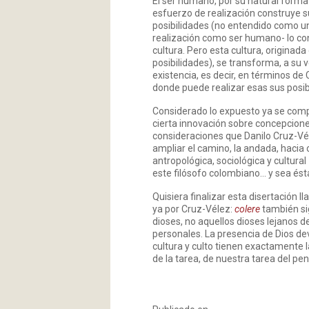
El ser humano, por su natural forma 
esfuerzo de realización construye s
posibilidades (no entendido como un
realización como ser humano- lo const
cultura. Pero esta cultura, originad
posibilidades), se transforma, a su 
existencia, es decir, en términos de
donde puede realizar esas sus posibi
Considerado lo expuesto ya se compr
cierta innovación sobre concepcione
consideraciones que Danilo Cruz-Vél
ampliar el camino, la andada, hacia
antropológica, sociológica y cultural
este filósofo colombiano… y sea ésta 
Quisiera finalizar esta disertación l
ya por Cruz-Vélez:
colere
también sig
dioses, no aquellos dioses lejanos d
personales. La presencia de Dios dev
cultura y culto tienen exactamente 
de la tarea, de nuestra tarea del pen