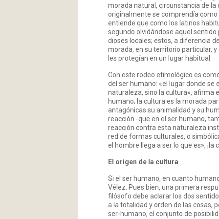
morada natural, circunstancia de la 
originalmente se comprendía como «
entiende que como los latinos habit
segundo olvidándose aquel sentido p
dioses locales; estos, a diferencia 
morada, en su territorio particular,
les protegían en un lugar habitual.
Con este rodeo etimológico es como
del ser humano: «el lugar donde se
naturaleza, sino la cultura», afirma 
humano; la cultura es la morada para 
antagónicas su animalidad y su huma
reacción -que en el ser humano, ta
reacción contra esta naturaleza ins
red de formas culturales, o simbólica
el hombre llega a ser lo que es», ¡l
El origen de la cultura
Si el ser humano, en cuanto humano, 
Vélez. Pues bien, una primera respue
filósofo debe aclarar los dos sent
a la totalidad y orden de las cosas,
ser-humano, el conjunto de posibilid