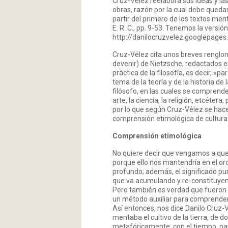
Cruz-Vélez reelabora sus ideas y l
obras, razón por la cual debe queda
partir del primero de los textos me
E. R. C., pp. 9-53. Tenemos la versión
http://danilocruzvelez.googlepages.
Cruz-Vélez cita unos breves renglon
devenir) de Nietzsche, redactados en
práctica de la filosofía, es decir, «
tema de la teoría y de la historia de
filósofo, en las cuales se comprende
arte, la ciencia, la religión, etcéte
por lo que según Cruz-Vélez se hace 
comprensión etimológica de cultura
Comprensión etimológica
No quiere decir que vengamos a que
porque ello nos mantendría en el ord
profundo; además, el significado pu
que va acumulando y re-constituyend
Pero también es verdad que fueron 
un método auxiliar para comprender el
Así entonces, nos dice Danilo Cruz-V
mentaba el cultivo de la tierra, de 
metafóricamente, con el tiempo, pasó