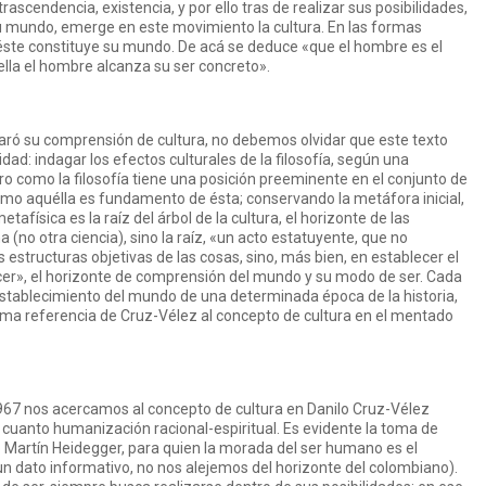
rascendencia, existencia, y por ello tras de realizar sus posibilidades,
 su mundo, emerge en este movimiento la cultura. En las formas
 éste constituye su mundo. De acá se deduce «que el hombre es el
ella el hombre alcanza su ser concreto».
aró su comprensión de cultura, no debemos olvidar que este texto
dad: indagar los efectos culturales de la filosofía, según una
ro como la filosofía tiene una posición preeminente en el conjunto de
mo aquélla es fundamento de ésta; conservando la metáfora inicial,
etafísica es la raíz del árbol de la cultura, el horizonte de las
a (no otra ciencia), sino la raíz, «un acto estatuyente, que no
as estructuras objetivas de las cosas, sino, más bien, en establecer el
cer», el horizonte de comprensión del mundo y su modo de ser. Cada
stablecimiento del mundo de una determinada época de la historia,
ltima referencia de Cruz-Vélez al concepto de cultura en el mentado
967 nos acercamos al concepto de cultura en Danilo Cruz-Vélez
cuanto humanización racional-espiritual. Es evidente la toma de
 Martín Heidegger, para quien la morada del ser humano es el
 dato informativo, no nos alejemos del horizonte del colombiano).