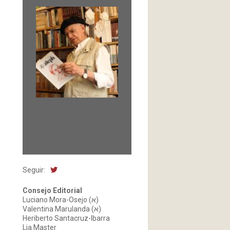
Fundada en 1966 por
Carlos-Enrique Ruiz,
Director
Seguir:
Consejo Editorial
Luciano Mora-Osejo (א)
Valentina Marulanda (א)
Heriberto Santacruz-Ibarra
Lia Master