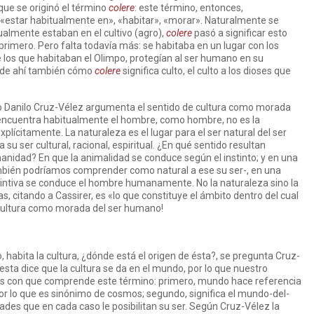
que se originó el término
colere
: este término, entonces,
estar habitualmente en», «habitar», «morar». Naturalmente se
ualmente estaban en el cultivo (agro),
colere
pasó a significar esto
rimero. Pero falta todavía más: se habitaba en un lugar con los
de los que habitaban el Olimpo, protegían al ser humano en su
 y de ahí también cómo
colere
significa culto, el culto a los dioses que
 Danilo Cruz-Vélez argumenta el sentido de cultura como morada
 encuentra habitualmente el hombre, como hombre, no es la
explícitamente. La naturaleza es el lugar para el ser natural del ser
su ser cultural, racional, espiritual. ¿En qué sentido resultan
nidad? En que la animalidad se conduce según el instinto; y en una
mbién podríamos comprender como natural a ese su ser-, en una
tintiva se conduce el hombre humanamente. No la naturaleza sino la
s, citando a Cassirer, es «lo que constituye el ámbito dentro del cual
a cultura como morada del ser humano!
habita la cultura, ¿dónde está el origen de ésta?, se pregunta Cruz-
sta dice que la cultura se da en el mundo, por lo que nuestro
idos con que comprende este término: primero, mundo hace referencia
 por lo que es sinónimo de cosmos; segundo, significa el mundo-del-
ades que en cada caso le posibilitan su ser. Según Cruz-Vélez la