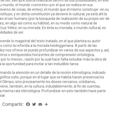
de ser, siempre busca realizarse dentro de sus posibilidades; en ese
u mundo, el mundo «concreto» por el que se realiza en sus
iverso de cosas, de entes); el mundo que él mismo construye -en su
ituye, y en dicha constitución ya deviene lo cultural, ya está ahí la
a en el ser humano (por la búsqueda de realización de su propio ser de
vez, en algo así como su hábitat, en su medio como natural de
 Cruz-Vélez, en su morada. En ésta su morada, o mundo cultural, es
lidades de ser.
ende lo magistral del texto tratado, en el que plantea su autor
s como la referida a la morada heideggeriana. A partir de las
ez nos ofrece se puede profundizar en varios de sus aspectos y, así,
 otros o enriquecidos horizontes de comprensión ontológica,
 -por lo menos-, razón por la cual hace falta estudiar más la obra de
la oportunidad para invitar a tan ineludible tarea.
lamando la atención en un detalle de la noción etimológica, indicado
nifica culto, porque en el lugar que se habita hacen presencia los
el Olimpo, sino precisamente los dioses cercanos, cotidianos,
iene, también, en la cultura, indudablemente; al fin de cuentas,
la misma raíz etimológica. Profundizar en esto también hace parte
sar.
Compartir:
Facebook
Twitter
Email
Share