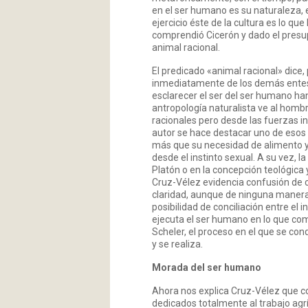
en el ser humano es su naturaleza, 
ejercicio éste de la cultura es lo 
comprendió Cicerón y dado el presu
animal racional.
El predicado «animal racional» dice,
inmediatamente de los demás entes n
esclarecer el ser del ser humano ha
antropología naturalista ve al homb
racionales pero desde las fuerzas in
autor se hace destacar uno de esos 
más que su necesidad de alimento y
desde el instinto sexual. A su vez, 
Platón o en la concepción teológica 
Cruz-Vélez evidencia confusión de co
claridad, aunque de ninguna manera l
posibilidad de conciliación entre el 
ejecuta el ser humano en lo que com
Scheler, el proceso en el que se con
y se realiza.
Morada del ser humano
Ahora nos explica Cruz-Vélez que com
dedicados totalmente al trabajo agr