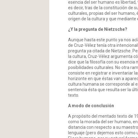
esencia del ser humano es libertad, t
es decir, tras de la constitución de
culturales, propias del ser humano,
origen de la cultura y que mediante 
¿Y la pregunta de Nietzsche?
Aunque hasta este punto ya nos acl
de Cruz-Vélez tenía otra intencionali
pregunta ya citada de Nietzsche. Pe
la cultura, Cruz-Vélez argumenta có
dice que la filosofía con su esencia m
posibilidades culturales. No otra ram
consiste en registrar e inventariar l
horizonte en que éstas van a apare
cultura humana se corresponde al e
sentencia ésta que resulta ser la ú
texto.
A modo de conclusión
A propósito del mentado texto de 1
como la morada del ser humano, en 
distancia con respecto a su maestro
lenguaje (pero dejemos esto como un