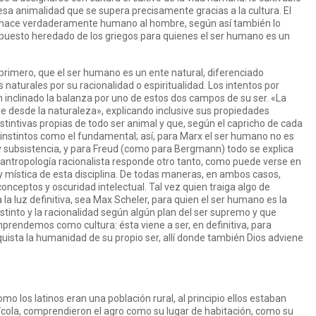
esa animalidad que se supera precisamente gracias a la cultura. El
que hace verdaderamente humano al hombre, según así también lo
puesto heredado de los griegos para quienes el ser humano es un
 primero, que el ser humano es un ente natural, diferenciado
aturales por su racionalidad o espiritualidad. Los intentos por
n inclinado la balanza por uno de estos dos campos de su ser. «La
re desde la naturaleza», explicando inclusive sus propiedades
stintivas propias de todo ser animal y que, según el capricho de cada
instintos como el fundamental; así, para Marx el ser humano no es
 subsistencia, y para Freud (como para Bergmann) todo se explica
la antropología racionalista responde otro tanto, como puede verse en
y mística de esta disciplina. De todas maneras, en ambos casos,
nceptos y oscuridad intelectual. Tal vez quien traiga algo de
a luz definitiva, sea Max Scheler, para quien el ser humano es la
instinto y la racionalidad según algún plan del ser supremo y que
prendemos como cultura: ésta viene a ser, en definitiva, para
quista la humanidad de su propio ser, allí donde también Dios adviene
o los latinos eran una población rural, al principio ellos estaban
ícola, comprendieron el agro como su lugar de habitación, como su