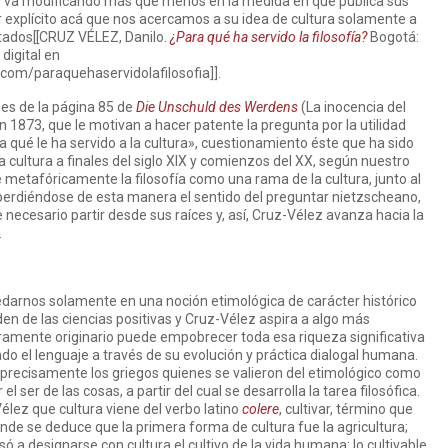
as va modificando más que menos en la medida en que publica sus
r explícito acá que nos acercamos a su idea de cultura solamente a
ntados[[CRUZ VÉLEZ, Danilo.
¿Para qué ha servido la filosofía?
Bogotá:
 digital en
com/paraquehaservidolafilosofia]].
es de la página 85 de
Die Unschuld des Werdens
(La inocencia del
 1873, que le motivan a hacer patente la pregunta por la utilidad
para qué le ha servido a la cultura», cuestionamiento éste que ha sido
 la cultura a finales del siglo XIX y comienzos del XX, según nuestro
 metafóricamente la filosofía como una rama de la cultura, junto al
ra, perdiéndose de esta manera el sentido del preguntar nietzscheano,
necesario partir desde sus raíces y, así, Cruz-Vélez avanza hacia la
.
darnos solamente en una noción etimológica de carácter histórico
en de las ciencias positivas y Cruz-Vélez aspira a algo más
ramente originario puede empobrecer toda esa riqueza significativa
o el lenguaje a través de su evolución y práctica dialogal humana.
precisamente los griegos quienes se valieron del etimológico como
 ser de las cosas, a partir del cual se desarrolla la tarea filosófica.
élez que cultura viene del verbo latino
colere
, cultivar, término que
donde se deduce que la primera forma de cultura fue la agricultura;
 a designarse con cultura el cultivo de la vida humana: lo cultivable