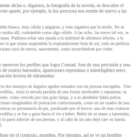
ente dicha o, digamos, la fotografía de la novela, se descubre el
ste aparte, por ejemplo, la luz perezosa nos remite de nuevo a las
iebla blanca, muy cálida y pegajosa ,y más cegadora que la noche. No se
estaba allí, rodeándole como algo sólido. A las ocho, las nueve tal vez, se
siana. Pudimos echar una ojeada a la multitud de altísimos árboles, a la
e la que estaba suspendida la resplandeciente bola de sol, todo en perfecta
ersiana cayó de nuevo, suavemente, como escurriéndose por rieles
 merecen los perfiles que logra Conrad. Son de una precisión y una
s de rostros huesudos, apariciones repentinas o ininteligibles seres
sación lectora de ultratumba:
ros dos manojos de ángulos agudos sentados con las piernas encogidas. Uno
 rodillas., tenía la mirada perdida de una forma intolerable y espantosa; su
nte, como vencido por una gran fatiga, y a su alrededor había potros
iciones imaginables de postración contorsionada, como en un cuadro de una
tras yo permanecía de pie, paralizado por el horror, una de esas criaturas
odillas y se fue a gatas hacia el río a beber. Bebió de su mano a lametadas,
 la parte inferior de sus piernas, y al cabo de un rato dejó caer su lanosa
)
base en el contexto, asombra. Por ejemplo, así se ve un hombre