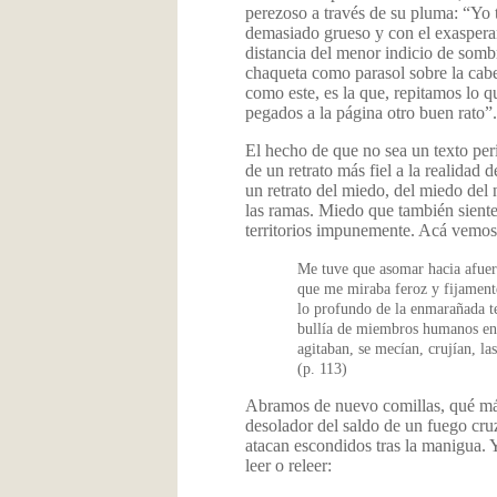
perezoso a través de su pluma: “Yo 
demasiado grueso y con el exasperan
distancia del menor indicio de somb
chaqueta como parasol sobre la cabe
como este, es la que, repitamos lo q
pegados a la página otro buen rato”
El hecho de que no sea un texto per
de un retrato más fiel a la realidad 
un retrato del miedo, del miedo del 
las ramas. Miedo que también siente
territorios impunemente. Acá vemos
Me tuve que asomar hacia afuera
que me miraba feroz y fijamente
lo profundo de la enmarañada te
bullía de miembros humanos en 
agitaban, se mecían, crujían, la
(p. 113)
Abramos de nuevo comillas, qué más
desolador del saldo de un fuego cruz
atacan escondidos tras la manigua. Y
leer o releer: