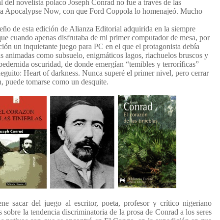
l del novelista polaco Joseph Conrad no fue a través de las
mada Apocalypse Now, con que Ford Coppola lo homenajeó. Mucho
ño de esta edición de Alianza Editorial adquirida en la siempre
 que cuando apenas disfrutaba de mi primer computador de mesa, por
ción un inquietante juego para PC en el que el protagonista debía
s animadas como subsuelo, enigmáticos lagos, riachuelos bruscos y
edernida oscuridad, de donde emergían “temibles y terroríficas”
ueguito: Heart of darkness. Nunca superé el primer nivel, pero cerrar
in, puede tomarse como un desquite.
ne sacar del juego al escritor, poeta, profesor y crítico nigeriano
 sobre la tendencia discriminatoria de la prosa de Conrad a los seres