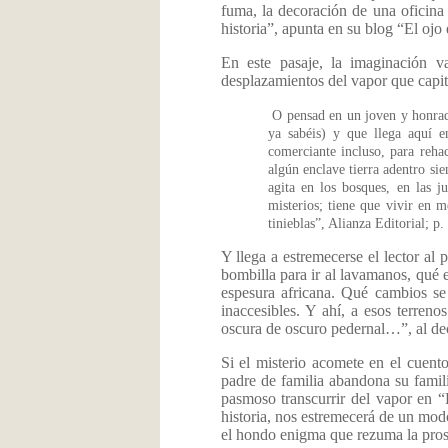
fuma, la decoración de una oficina
historia”, apunta en su blog “El ojo 
En este pasaje, la imaginación v
desplazamientos del vapor que capi
O pensad en un joven y honrado
ya sabéis) y que llega aquí 
comerciante incluso, para reha
algún enclave tierra adentro sie
agita en los bosques, en las j
misterios; tiene que vivir en 
tinieblas”, Alianza Editorial; p.
Y llega a estremecerse el lector al
bombilla para ir al lavamanos, qué 
espesura africana. Qué cambios se
inaccesibles. Y ahí, a esos terren
oscura de oscuro pedernal…”, al de
Si el misterio acomete en el cuent
padre de familia abandona su famil
pasmoso transcurrir del vapor en “
historia, nos estremecerá de un modo
el hondo enigma que rezuma la pros