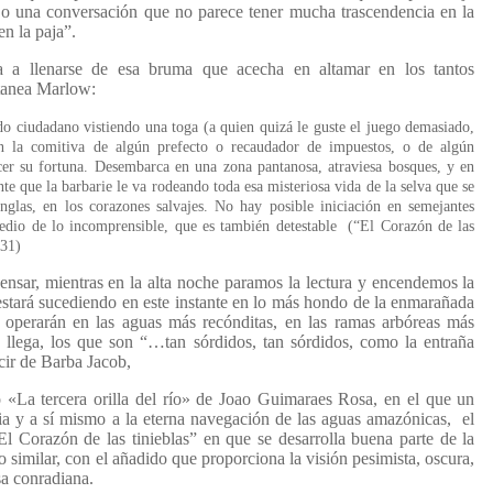
 o una conversación que no parece tener mucha trascendencia en la
en la paja”.
a a llenarse de esa bruma que acecha en altamar en los tantos
tanea Marlow:
 ciudadano vistiendo una toga (a quien quizá le guste el juego demasiado,
en la comitiva de algún prefecto o recaudador de impuestos, o de algún
cer su fortuna. Desembarca en una zona pantanosa, atraviesa bosques, y en
nte que la barbarie le va rodeando toda esa misteriosa vida de la selva que se
unglas, en los corazones salvajes. No hay posible iniciación en semejantes
medio de lo incomprensible, que es también detestable (“El Corazón de las
 31)
 pensar, mientras en la alta noche paramos la lectura y encendemos la
estará sucediendo en este instante en lo más hondo de la enmarañada
 operarán en las aguas más recónditas, en las ramas arbóreas más
os llega, los que son “…tan sórdidos, tan sórdidos, como la entraña
cir de Barba Jacob,
o «La tercera orilla del río» de Joao Guimaraes Rosa, en el que un
ia y a sí mismo a la eterna navegación de las aguas amazónicas, el
El Corazón de las tinieblas” en que se desarrolla buena parte de la
 similar, con el añadido que proporciona la visión pesimista, oscura,
a conradiana.