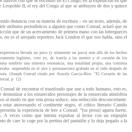
los nativos con que se encontró en El Congo, en la expedición en que
e Leopoldo II, el rey del Congo al que se atribuyen de dos y quince
enido distancia con su materia de escritura – en un texto, además, de
irle atributos periodísticos a alguien que como Conrad, aclaró que su
 ficción que de un acercamiento de primera mano con las lobregueces
s, no es el arrojado reportero Jack London el que nos habla, sino el
experiencia llevada un poco (y solamente un poco) más allá de los hechos
ectamente legítimo, creo yo, de traerla a las mentes y el corazón de los
tema sombrío una siniestra resonancia, una tonalidad propia, una continua
eraba- suspendida en el aire y permaneciera grabada en el oído después de
nota. (Joseph Conrad citado por Aracely García-Ríos. “El Corazón de las
torial; p. 12)
 Conrad de encontrar el trasnfondo que une a todo humano, esto es,
e demonizar a los enrarecidos personajes de la enrarecida atmósfera
emos al modo en que esta prosa seduce, una seducción desconcertante.
estar atravesando el continente negro, el crítico literario Camilo
presenta la experiencia de leer a Conrad: “[su prosa] agarra fuerte,
as. A veces como que intenta expulsar al lector con un empujón
to de caer lo coge por la pretina del pantalón y lo deja pegado a la