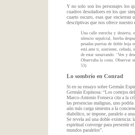
Y no solo son los personajes los q
cuadros desoladores en los que sim
cuarto oscuro, esas que encierran 
descriptivas que nos ofrece nuestro e
Una calle estrecha y desierta, 
silencio sepulcral, hierba desp
pesadas puertas de doble hoja e
está ante ti, sonriente, ceñuda,
de estar susurrando: ‘Ven y de
Observaba la costa. Observar u
53)
Lo sombrío en Conrad
Si en su ensayo sobre Germán Espin
Germán Espinosa: “Los cortejos del 
Marco-Antonio Fonseca cita a la crít
las presencias malignas, uno podría 
aún más carga siniestra a la concien
diabólico, se impone, paralelo a una 
Se revela así una doble existencia: 
espiritual converge para presentir e
mundos paralelos”.