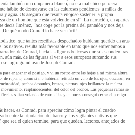
tenía también un compañero blanco, no era mal chico pero era
te hábito de desmayarse en las calurosas pendientes, a millas de
ra y agua. Os aseguro que resulta enojoso sostener la propia
za de un hombre que está volviendo en sí”. La narración, en apartes
ue decía Jiménez, “nos coge por la pretina del pantalón y nos deja
. ¡De qué modo Conrad lo hace ver fácil!
iodístico, que tantos reseñistas despechados hubieran querido en aras
de los nativos, resulta más favorable en tanto que nos enfrentamos a
narrador, de Conrad, hacia las figuras belicosas que se esconden tras
n, aún más, de las figuras al ver a esos europeos surcando sus
 ese logro grandioso de Joseph Conrad:
 para engoznar el postigo, y vi un rostro entre las hojas a mi misma altura
; de repente, como si me hubieran retirado un velo de los ojos, descubrí, en
nebrosidad, pechos desnudos, brazos, piernas, ojos brillantes: la maleza
movimiento, resplandecientes, del color del bronce. Las pequeñas ramas se
s flechas salían volando de entre ellas y entonces conseguí cerrar el postigo.
 hacer, es Conrad, para apreciar cómo logra pintar el cuadro
ado entre la tripulación del barco y los vigilantes nativos que
 que sea él quien termine, para que queden, lectores, antojados de