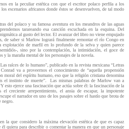
os en la peculiar estética con que el escritor polaco perfila a los
 los escenarios africanos donde éstos se desenvuelven, de tal modo
tras del polaco y su famosa aventura en los meandros de las aguas
prendemos tarareando esa canción escuchada en la esquina. Del
igmática al gusto del lector. El avanzar del libro no viene empujado
as, de saber si Marlow logrará finalmente remontar el río Congo en
a explotación de marfil en lo profundo de la selva y quien parece
semidiós-, sino por la contemplación, la intimidación, el goce de
os y la maraña mental de los personajes de la novela.
“Las raíces de lo humano”, publicado en la revista mexicana “Letras
e Conrad va a proveernos el conocimiento de “aquella propensión
ión moral del espíritu humano, eso que la religión cristiana denomina
isis el instinto de muerte”. Las mismas palabras de Marlow van a
“Y esto ejerce una fascinación que actúa sobre él: la fascinación de la
 el creciente arrepentimiento, el ansia de escapar, la impotente
escupe el narrador en uno de los pasajes sobre el hastío que brota de
nte negro.
n la que considero la máxima elevación estética de que es capaz
e él quiera para describir o comentar la manera en que un personaje