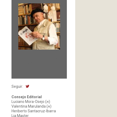
Fundada en 1966 por
Carlos-Enrique Ruiz,
Director
Seguir:
Consejo Editorial
Luciano Mora-Osejo (א)
Valentina Marulanda (א)
Heriberto Santacruz-Ibarra
Lia Master