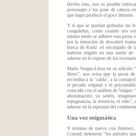
Hecho esto, nos es posible enfocarn
personajes y los pone de cabeza en
que logra producir el goce literario.
Y sí que se quedan grabadas las le
congoleñas, como cuando nos sor
mismo modo se adhiere esta prosa en
por la intención de descubrir tram
busca de Kurtz -el encargado de l
haberse erigido en una suerte de 
saberse en lo espeso de los escenari
Mario Vargas-Llosa en su artículo 
libres”, nos avisa que la prosa d
recóndita a la ‘caída’, a la corrupc
el pecado original y el psicoanál
coincidir con el análisis de Vargas: 
abominación; ya sabéis, imaginaos
repugnancia, la renuncia, el odio”, 
saberse en la espesura del contine
Una voz enigmática
Y termino de nuevo con Jiménez, e
Conrad: detenerse “los párrafos qu