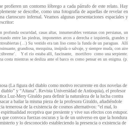
ue profieren un contorno lóbrego a cada párrafo de este relato. Hay
plemente se describe, como una fotografía de aquellas de revelar en
una claroscuro infernal. Veamos algunas presentaciones espaciales y
scritor:
en profunda oscuridad, casas altas, innumerables ventanas con persianas, un
untando entre las piedras, imponentes arcos a derecha e izquierda, grandes y
ntreabiertas (…) Su vestido era tan liso como la funda de un paraguas. Allí
 insinuante, grandiosa, mezquina, insípida o salvaje, y siempre muda, con aire
scúbreme’. Y el río estaba allí, fascinante, mortífero como una serpiente.
na costa mientras se desliza ante el barco es como pensar en un enigma. (p.
osa (La figura del diablo como motivo recurrente en dos novelas de
diablo” y “Aitana”. Revista Universidad de Antioquia), el profesor
ica Luz-Mery Giraldo para definir la naturaleza de la lucha contra
sacar a bailar la misma pieza de la profesora Giraldo, añadiéndole
cia temerosa de la existencia de cosmos alternativos: “el mal, lo
espiritualidad receptiva que presiente y vive sus efectos con estupor.
la que convoca fuerzas oscuras y la de un universo en que la hondura
l misterio y lo desconocido estableciendo la presencia o existencia de