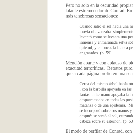
Pero no solo en la oscuridad propiam
talante estremecedor de Conrad. En e
más tenebrosas sensaciones:
Cuando salió el sol había una n
movía ni avanzaba, simplemente 
levantó como se levanta una per
inmensa y enmarañada selva sobr
quietud; y entonces la blanca p
engrasados. (p. 59)
Mención aparte y con aplauso de pie
exactitud terroríficas. Retratos puro
que a cada página profieren una sen
Cerca del mismo árbol había ot
, con la barbilla apoyada en las
fantasma hermano apoyaba la fre
desparramados en todas las pos
matanza o de una epidemia. Mien
se incorporó sobre sus manos y r
después se sentó al sol, cruzando
cabeza sobre su esternón. (p. 53
El modo de perfilar de Conrad, con 