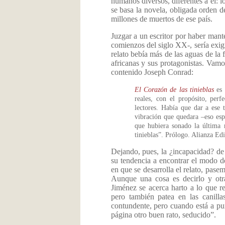
humanos diversos, diferentes a él: 
se basa la novela, obligada orden d
millones de muertos de ese país.
Juzgar a un escritor por haber mant
comienzos del siglo XX-, sería exig
relato bebía más de las aguas de la
africanas y sus protagonistas. Vamo
contenido Joseph Conrad:
El Corazón de las tinieblas
es 
reales, con el propósito, perf
lectores. Había que dar a ese 
vibración que quedara –eso esp
que hubiera sonado la última 
tinieblas”. Prólogo. Alianza Edi
Dejando, pues, la ¿incapacidad? de
su tendencia a encontrar el modo d
en que se desarrolla el relato, pas
Aunque una cosa es decirlo y otra 
Jiménez se acerca harto a lo que re
pero también patea en las canill
contundente, pero cuando está a pun
página otro buen rato, seducido”.