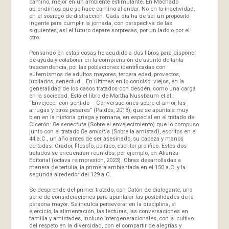
camino, mejor en un ambiente estimulante. En Machado
aprendimos que se hace camino al andar. No en la inactividad,
en el sosiego de distracción. Cada día ha de ser un propósito
ingente para cumplir la jornada, con perspectiva de las
siguientes, así el futuro depare sorpresas, por un lado o por el
otro.
Pensando en estas cosas he acudido a dos libros para disponer
de ayuda y colaborar en la comprensión de asunto de tanta
trascendencia, por las poblaciones identificadas con
eufemismos de adultos mayores, tercera edad, provectos,
jubilados, senectud… En últimas en lo conciso: viejos, en la
generalidad de los casos tratados con desdén, como una carga
en la sociedad. Está el libro de Martha Nussbaum et al.:
“Envejecer con sentido – Conversaciones sobre el amor, las
arrugas y otros pesares” (Paidós, 2018), que se apuntala muy
bien en la historia griega y romana, en especial en el tratado de
Cicerón:
De senectute
(Sobre el envejecimiento) que lo compuso
junto con el tratado
De amicitia
(Sobre la amistad), escritos en el
44 a.C., un año antes de ser asesinado, su cabeza y manos
cortadas. Orador, filósofo, político, escritor prolífico. Estos dos
tratados se encuentran reunidos, por ejemplo, en Alianza
Editorial (octava reimpresión, 2023). Obras desarrolladas a
manera de tertulia, la primera ambientada en el 150 a.C, y la
segunda alrededor del 129 a.C.
Se desprende del primer tratado, con Catón de dialogante, una
serie de consideraciones para apuntalar las posibilidades de la
persona mayor. Se inculca perseverar en la disciplina, el
ejercicio, la alimentación, las lecturas, las conversaciones en
familia y amistades, incluso intergeneracionales, con el cultivo
del respeto en la diversidad, con el compartir de alegrías y