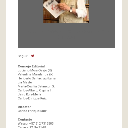
Fundada en 1966 por Carlos-Enrique Ruiz,
Director
Seguir:
Consejo Editorial
Luciano Mora-Osejo (א)
Valentina Marulanda (א)
Heriberto Santacruz-Ibarra
Lia Master
Marta-Cecilia Betancur G.
Carlos-Alberto Ospina H.
Jairo Ruiz-Mejía
Carlos-Enrique Ruiz.
Director
Carlos-Enrique Ruiz
Contacto
Wasap: +57 312 7313583
Carrera 17 No 71-87