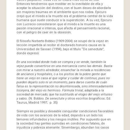
Entonces tendremos que meditar en lo inevitable de ella y
aceptar la situación del destino, con el buen deseo de abordarla
sin mayores traumas en el ambiente que nos rodea. Epicuro
creyó que el miedo a la muerte era el problema central de la vida
humana que suele conducir a la superstición. A su vez, Epicuro
con Lucrecio consideraron que el miedo a la muerte es una
pasión irracional e intensa, que afecta el pensamiento racional,
con el peligro de caer en la obsesión.
El filósofo Norberto Bobbio (1909-2004) se ocupó de la vejez en
lección impartida al recibir el doctorado honoris causa en la
Universidad de Sassari (1994), bajo el título “De senectute”,
donde expresó:
En una sociedad donde todo se compra y se vende, también la
vejez puede convertirse en una mercancía como las demás. Basta
con mirar a nuestro alrededor, ensanchar la mirada a residencias
de ancianos y hospitales, o a los pisitos de la pobre gente que
tiene un viejo en casa al que vigilar y cuidar de continuo, pues no
pueden dejarlo solo ni un momento, para darse cuenta de cuán
falsa es la representación no desinteresada, sino interesadamente
lisonjera, del viejo es hermoso. Fórmula trivial, adaptada a la
sociedad de mercado, que ha sustituido al elogio del viejo virtuoso
y sabio.
(N. Bobbio.
De senectute y otros escritos biográficos
; Ed.
Taurus, Madrid 1997; p. 35)
Siempre es posible y deseable conquistar condiciones favorables
de vida con los avances de la edad, dejando a un lado los
temores infundados y los riesgos inútiles. Por supuesto que en
la sociedad hay gentes sumidas en condiciones fatales, de
injusticia y pobreza alienante. Sinembargo, abundan los casos