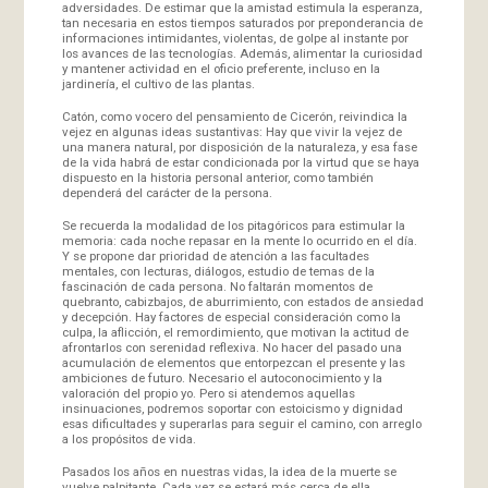
adversidades. De estimar que la amistad estimula la esperanza,
tan necesaria en estos tiempos saturados por preponderancia de
informaciones intimidantes, violentas, de golpe al instante por
los avances de las tecnologías. Además, alimentar la curiosidad
y mantener actividad en el oficio preferente, incluso en la
jardinería, el cultivo de las plantas.
Catón, como vocero del pensamiento de Cicerón, reivindica la
vejez en algunas ideas sustantivas: Hay que vivir la vejez de
una manera natural, por disposición de la naturaleza, y esa fase
de la vida habrá de estar condicionada por la virtud que se haya
dispuesto en la historia personal anterior, como también
dependerá del carácter de la persona.
Se recuerda la modalidad de los pitagóricos para estimular la
memoria: cada noche repasar en la mente lo ocurrido en el día.
Y se propone dar prioridad de atención a las facultades
mentales, con lecturas, diálogos, estudio de temas de la
fascinación de cada persona. No faltarán momentos de
quebranto, cabizbajos, de aburrimiento, con estados de ansiedad
y decepción. Hay factores de especial consideración como la
culpa, la aflicción, el remordimiento, que motivan la actitud de
afrontarlos con serenidad reflexiva. No hacer del pasado una
acumulación de elementos que entorpezcan el presente y las
ambiciones de futuro. Necesario el autoconocimiento y la
valoración del propio yo. Pero si atendemos aquellas
insinuaciones, podremos soportar con estoicismo y dignidad
esas dificultades y superarlas para seguir el camino, con arreglo
a los propósitos de vida.
Pasados los años en nuestras vidas, la idea de la muerte se
vuelve palpitante. Cada vez se estará más cerca de ella.