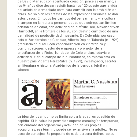
de David Manzur, con acentuada creación, pinceles en mano, a
los 94 años dice desear resistir hasta los 120 puesto que la vida
del artista es demasiado corta para cumplir con la ambición de
obras. No solo en los artistas de las expresiones visuales se dan
estos casos. En todos los campos del pensamiento y la cultura
irrumpen en la historia personalidades que sobrepasan límites
pensables de edad, con actividad en disfrute. Así, Alexander von
Humboldt, en la frontera de los 90, con destino cumplido de una
genialidad de productividad incesante. En Colombia, por caso,
está el Académico de Ciencias, Alberto Ospina-Taborda (n. 1924),
graduado en el MIT con especialización en electrónica y
comunicaciones, gestor de empresas y promotor de la
enseñanza de la Física, fundador de Colciencias, todavía en
actividad. Y en el campo de la humanística, asimismo está en
nuestro país Vicente Pérez-Silva (n. 1929), investigador, escritor
en literatura e historia, Académico de la Lengua, febril en
labores.
La idea de juventud no se limita solo a la edad, es cuestión de
espíritu. Si la salud ha permitido superar cronologías tempranas,
con cuidado del organismo y actividad en las propias
vocaciones, ese término puede ser extensivo a la adultez. No es
cosa de consejos. Es propósito de cada persona delinearse su