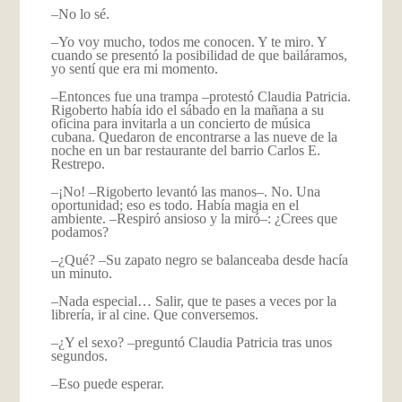
–No lo sé.
–Yo voy mucho, todos me conocen. Y te miro. Y
cuando se presentó la posibilidad de que bailáramos,
yo sentí que era mi momento.
–Entonces fue una trampa –protestó Claudia Patricia.
Rigoberto había ido el sábado en la mañana a su
oficina para invitarla a un concierto de música
cubana. Quedaron de encontrarse a las nueve de la
noche en un bar restaurante del barrio Carlos E.
Restrepo.
–¡No! –Rigoberto levantó las manos–. No. Una
oportunidad; eso es todo. Había magia en el
ambiente. –Respiró ansioso y la miró–: ¿Crees que
podamos?
–¿Qué? –Su zapato negro se balanceaba desde hacía
un minuto.
–Nada especial… Salir, que te pases a veces por la
librería, ir al cine. Que conversemos.
–¿Y el sexo? –preguntó Claudia Patricia tras unos
segundos.
–Eso puede esperar.