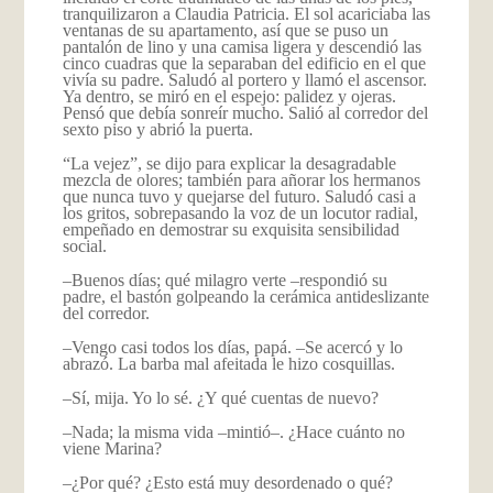
tranquilizaron a Claudia Patricia. El sol acariciaba las
ventanas de su apartamento, así que se puso un
pantalón de lino y una camisa ligera y descendió las
cinco cuadras que la separaban del edificio en el que
vivía su padre. Saludó al portero y llamó el ascensor.
Ya dentro, se miró en el espejo: palidez y ojeras.
Pensó que debía sonreír mucho. Salió al corredor del
sexto piso y abrió la puerta.
“La vejez”, se dijo para explicar la desagradable
mezcla de olores; también para añorar los hermanos
que nunca tuvo y quejarse del futuro. Saludó casi a
los gritos, sobrepasando la voz de un locutor radial,
empeñado en demostrar su exquisita sensibilidad
social.
–Buenos días; qué milagro verte –respondió su
padre, el bastón golpeando la cerámica antideslizante
del corredor.
–Vengo casi todos los días, papá. –Se acercó y lo
abrazó. La barba mal afeitada le hizo cosquillas.
–Sí, mija. Yo lo sé. ¿Y qué cuentas de nuevo?
–Nada; la misma vida –mintió–. ¿Hace cuánto no
viene Marina?
–¿Por qué? ¿Esto está muy desordenado o qué?