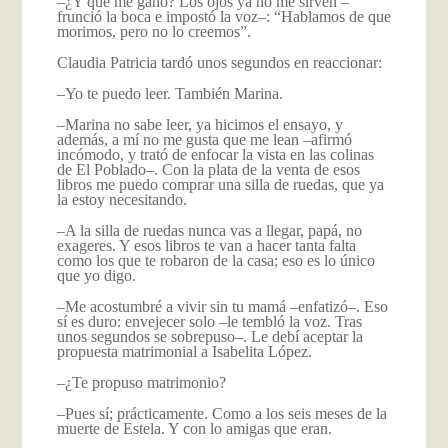
–¿Y qué me ganó? Los ojos ya no me sirven –
frunció la boca e impostó la voz–: “Hablamos de que
morimos, pero no lo creemos”.
Claudia Patricia tardó unos segundos en reaccionar:
–Yo te puedo leer. También Marina.
–Marina no sabe leer, ya hicimos el ensayo, y
además, a mí no me gusta que me lean –afirmó
incómodo, y trató de enfocar la vista en las colinas
de El Poblado–. Con la plata de la venta de esos
libros me puedo comprar una silla de ruedas, que ya
la estoy necesitando.
–A la silla de ruedas nunca vas a llegar, papá, no
exageres. Y esos libros te van a hacer tanta falta
como los que te robaron de la casa; eso es lo único
que yo digo.
–Me acostumbré a vivir sin tu mamá –enfatizó–. Eso
sí es duro: envejecer solo –le tembló la voz. Tras
unos segundos se sobrepuso–. Le debí aceptar la
propuesta matrimonial a Isabelita López.
–¿Te propuso matrimonio?
–Pues sí; prácticamente. Como a los seis meses de la
muerte de Estela. Y con lo amigas que eran.