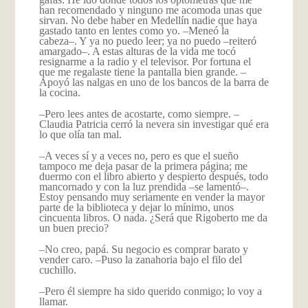
han recomendado y ninguno me acomoda unas que
sirvan. No debe haber en Medellín nadie que haya
gastado tanto en lentes como yo. –Meneó la
cabeza–. Y ya no puedo leer; ya no puedo –reiteró
amargado–. A estas alturas de la vida me tocó
resignarme a la radio y el televisor. Por fortuna el
que me regalaste tiene la pantalla bien grande. –
Apoyó las nalgas en uno de los bancos de la barra de
la cocina.
–Pero lees antes de acostarte, como siempre. –
Claudia Patricia cerró la nevera sin investigar qué era
lo que olía tan mal.
–A veces sí y a veces no, pero es que el sueño
tampoco me deja pasar de la primera página; me
duermo con el libro abierto y despierto después, todo
mancornado y con la luz prendida –se lamentó–.
Estoy pensando muy seriamente en vender la mayor
parte de la biblioteca y dejar lo mínimo, unos
cincuenta libros. O nada. ¿Será que Rigoberto me da
un buen precio?
–No creo, papá. Su negocio es comprar barato y
vender caro. –Puso la zanahoria bajo el filo del
cuchillo.
–Pero él siempre ha sido querido conmigo; lo voy a
llamar.