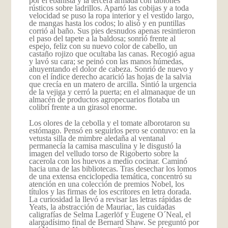
por el ebanista y la tercera armada con tablones
rústicos sobre ladrillos. Apartó las cobijas y a toda
velocidad se puso la ropa interior y el vestido largo,
de mangas hasta los codos; lo alisó y en puntillas
corrió al baño. Sus pies desnudos apenas resintieron
el paso del tapete a la baldosa; sonrió frente al
espejo, feliz con su nuevo color de cabello, un
castaño rojizo que ocultaba las canas. Recogió agua
y lavó su cara; se peinó con las manos húmedas,
ahuyentando el dolor de cabeza. Sonrió de nuevo y
con el índice derecho acarició las hojas de la salvia
que crecía en un matero de arcilla. Sintió la urgencia
de la vejiga y cerró la puerta; en el almanaque de un
almacén de productos agropecuarios flotaba un
colibrí frente a un girasol enorme.
Los olores de la cebolla y el tomate alborotaron su
estómago. Pensó en seguirlos pero se contuvo: en la
vetusta silla de mimbre aledaña al ventanal
permanecía la camisa masculina y le disgustó la
imagen del velludo torso de Rigoberto sobre la
cacerola con los huevos a medio cocinar. Caminó
hacia una de las bibliotecas. Tras desechar los lomos
de una extensa enciclopedia temática, concentró su
atención en una colección de premios Nobel, los
títulos y las firmas de los escritores en letra dorada.
La curiosidad la llevó a revisar las letras rápidas de
Yeats, la abstracción de Mauriac, las cuidadas
caligrafías de Selma Lagerlöf y Eugene O´Neal, el
alargadísimo final de Bernard Shaw. Se preguntó por