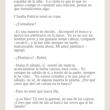
espaldar de la silla–. Lo cierto es que lo que yo
quiero contigo es construir una relación, pensar en
que formalicemos algo.
Claudia Patricia tomó su copa:
–¿Formalizar?
–Es una manera de decirlo. –Incorporó el tronco y
apoyó los antebrazos en la mesa–. Yo ya no soy un
hombre joven y me gustaría sentar cabeza, compartir
–recalcó–, y tú has sido siempre mi sueño
inalcanzable. Hasta ahora. Mi amor platónico –
agregó.
–¿Platónico? –Bebió.
–Hasta el sábado, sí –sonrió sin malicia,
acariciándose la barba canosa, muy corta–. Yo
siempre he sabido de ti, a través de tu padre, siempre
te he visto… No somos extraños y lo que pasó el
sábado, no sé, de alguna manera lo prueba. ¿Por qué
crees que abrí mi cuenta en tu banco?
–Para no tener que hacer fila.
–¡Las filas! Tú eres la gerente, no una de las cajeras.
¿Crees que sólo he ido al banco las veces que te he
saludo?