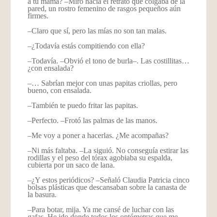
a tu mamá? –Miró hacia el retrato que colgaba de la
pared, un rostro femenino de rasgos pequeños aún
firmes.
–Claro que sí, pero las mías no son tan malas.
–¿Todavía estás compitiendo con ella?
–Todavía. –Obvió el tono de burla–. Las costillitas…
¿con ensalada?
–… Sabrían mejor con unas papitas criollas, pero
bueno, con ensalada.
–También te puedo fritar las papitas.
–Perfecto. –Frotó las palmas de las manos.
–Me voy a poner a hacerlas. ¿Me acompañas?
–Ni más faltaba. –La siguió. No conseguía estirar las
rodillas y el peso del tórax agobiaba su espalda,
cubierta por un saco de lana.
–¿Y estos periódicos? –Señaló Claudia Patricia cinco
bolsas plásticas que descansaban sobre la canasta de
la basura.
–Para botar, mija. Ya me cansé de luchar con las
gafas. He ido donde todos los optómetras que me