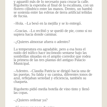
y aguardó más de lo necesario para cruzar la calle.
Rigoberto la esperaba al final de la escalinata, con un
florero cilíndrico entre las manos. Dentro, un bambú
se sostenía entre las esferas de tierra artificial teñidas
de fucsia.
–Hola. –La besó en la mejilla y se lo entregó.
–Gracias. –Lo recibió y se quedó de pie, como si no
supiera hacia donde caminar.
–¿Quieres almorzar afuera o adentro?
La temperatura era agradable, pero a esa hora el
ruido del tráfico hace incómodo sentarse bajo las
sombrillas situadas en el amplio corredor que rodea
la primera de las tres plantas del antiguo Palacio
Municipal.
–Adentro. –Claudia Patricia se dirigió hacia una de
las puertas. Su falda y su camisa, diferentes tonos de
azul, reflejaban seriedad y eficiencia, también su
chaqueta.
Rigoberto pidió media botella de vino tinto y llenó
las copas.
–¿Quieres ordenar ya?