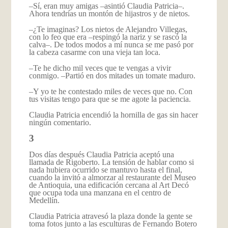
–Sí, eran muy amigas –asintió Claudia Patricia–.
Ahora tendrías un montón de hijastros y de nietos.
–¿Te imaginas? Los nietos de Alejandro Villegas,
con lo feo que era –respingó la nariz y se rascó la
calva–. De todos modos a mí nunca se me pasó por
la cabeza casarme con una vieja tan loca.
–Te he dicho mil veces que te vengas a vivir
conmigo. –Partió en dos mitades un tomate maduro.
–Y yo te he contestado miles de veces que no. Con
tus visitas tengo para que se me agote la paciencia.
Claudia Patricia encendió la hornilla de gas sin hacer
ningún comentario.
3
Dos días después Claudia Patricia aceptó una
llamada de Rigoberto. La tensión de hablar como si
nada hubiera ocurrido se mantuvo hasta el final,
cuando la invitó a almorzar al restaurante del Museo
de Antioquia, una edificación cercana al Art Decó
que ocupa toda una manzana en el centro de
Medellín.
Claudia Patricia atravesó la plaza donde la gente se
toma fotos junto a las esculturas de Fernando Botero