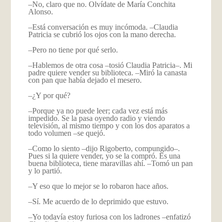
–No, claro que no. Olvídate de María Conchita
Alonso.
–Está conversación es muy incómoda. –Claudia
Patricia se cubrió los ojos con la mano derecha.
–Pero no tiene por qué serlo.
–Hablemos de otra cosa –tosió Claudia Patricia–. Mi
padre quiere vender su biblioteca. –Miró la canasta
con pan que había dejado el mesero.
–¿Y por qué?
–Porque ya no puede leer; cada vez está más
impedido. Se la pasa oyendo radio y viendo
televisión, al mismo tiempo y con los dos aparatos a
todo volumen –se quejó.
–Como lo siento –dijo Rigoberto, compungido–.
Pues si la quiere vender, yo se la compró. Es una
buena biblioteca, tiene maravillas ahí. –Tomó un pan
y lo partió.
–Y eso que lo mejor se lo robaron hace años.
–Sí. Me acuerdo de lo deprimido que estuvo.
–Yo todavía estoy furiosa con los ladrones –enfatizó