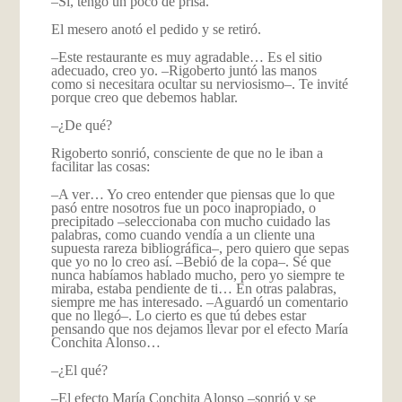
–Sí, tengo un poco de prisa.
El mesero anotó el pedido y se retiró.
–Este restaurante es muy agradable… Es el sitio
adecuado, creo yo. –Rigoberto juntó las manos
como si necesitara ocultar su nerviosismo–. Te invité
porque creo que debemos hablar.
–¿De qué?
Rigoberto sonrió, consciente de que no le iban a
facilitar las cosas:
–A ver… Yo creo entender que piensas que lo que
pasó entre nosotros fue un poco inapropiado, o
precipitado –seleccionaba con mucho cuidado las
palabras, como cuando vendía a un cliente una
supuesta rareza bibliográfica–, pero quiero que sepas
que yo no lo creo así. –Bebió de la copa–. Sé que
nunca habíamos hablado mucho, pero yo siempre te
miraba, estaba pendiente de ti… En otras palabras,
siempre me has interesado. –Aguardó un comentario
que no llegó–. Lo cierto es que tú debes estar
pensando que nos dejamos llevar por el efecto María
Conchita Alonso…
–¿El qué?
–El efecto María Conchita Alonso –sonrió y se