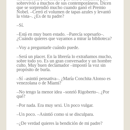
sobrevivió a muchos de sus contemporáneos. Dicen
que se sorprendió mucho cuando ganó el Premio
Nobel. –Cerró el volumen de tapas azules y levantó
la vista–. ¿Es de tu padre?
–Sí.
–Está en muy buen estado. –Parecía sopesarlo–.
¿Cuándo quieres que vayamos a mirar la biblioteca?
–Voy a preguntarle cuándo puede.
–Será un placer. En la librería lo extrañamos mucho,
sobre todo yo. Es un gran conversador y un hombre
culto. Muy buen declamador –impostó la voz sin
propósito de burla.
–Sí –asintió pensativa–. ¿María Conchita Alonso es
venezolana o de Miami?
–No tengo la menor idea –sonrió Rigoberto–. ¿Por
qué?
–Por nada. Era muy sexi. Un poco vulgar.
–Un poco. –Asintió como si se disculpara.
–¿De verdad quieres la bendición de mi padre?