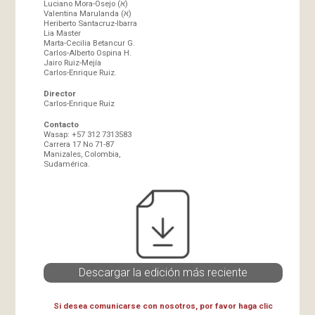
Luciano Mora-Osejo (א)
Valentina Marulanda (א)
Heriberto Santacruz-Ibarra
Lia Master
Marta-Cecilia Betancur G.
Carlos-Alberto Ospina H.
Jairo Ruiz-Mejía
Carlos-Enrique Ruiz.
Director
Carlos-Enrique Ruiz
Contacto
Wasap: +57 312 7313583
Carrera 17 No 71-87
Manizales, Colombia,
Sudamérica.
Descargar la edición más reciente
Si desea comunicarse con nosotros, por favor haga clic