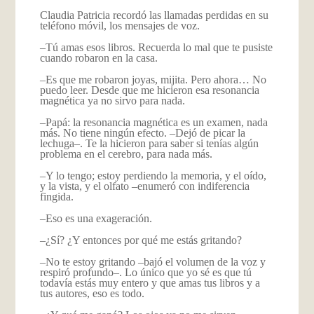
Claudia Patricia recordó las llamadas perdidas en su
teléfono móvil, los mensajes de voz.
–Tú amas esos libros. Recuerda lo mal que te pusiste
cuando robaron en la casa.
–Es que me robaron joyas, mijita. Pero ahora… No
puedo leer. Desde que me hicieron esa resonancia
magnética ya no sirvo para nada.
–Papá: la resonancia magnética es un examen, nada
más. No tiene ningún efecto. –Dejó de picar la
lechuga–. Te la hicieron para saber si tenías algún
problema en el cerebro, para nada más.
–Y lo tengo; estoy perdiendo la memoria, y el oído,
y la vista, y el olfato –enumeró con indiferencia
fingida.
–Eso es una exageración.
–¿Sí? ¿Y entonces por qué me estás gritando?
–No te estoy gritando –bajó el volumen de la voz y
respiró profundo–. Lo único que yo sé es que tú
todavía estás muy entero y que amas tus libros y a
tus autores, eso es todo.