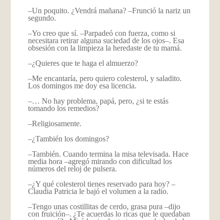
–Un poquito. ¿Vendrá mañana? –Frunció la nariz un
segundo.
–Yo creo que sí. –Parpadeó con fuerza, como si
necesitara retirar alguna suciedad de los ojos–. Esa
obsesión con la limpieza la heredaste de tu mamá.
–¿Quieres que te haga el almuerzo?
–Me encantaría, pero quiero colesterol, y saladito.
Los domingos me doy esa licencia.
–… No hay problema, papá, pero, ¿si te estás
tomando los remedios?
–Religiosamente.
–¿También los domingos?
–También. Cuando termina la misa televisada. Hace
media hora –agregó mirando con dificultad los
números del reloj de pulsera.
–¿Y qué colesterol tienes reservado para hoy? –
Claudia Patricia le bajó el volumen a la radio.
–Tengo unas costillitas de cerdo, grasa pura –dijo
con fruición–. ¿Te acuerdas lo ricas que le quedaban