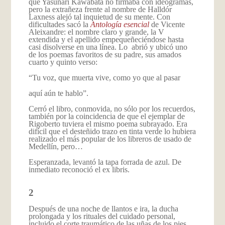
qué Yasunari Kawabata no firmaba con ideogramas,
pero la extrañeza frente al nombre de Halldór
Laxness alejó tal inquietud de su mente. Con
dificultades sacó la
Antología esencial
de Vicente
Aleixandre: el nombre claro y grande, la V
extendida y el apellido empequeñeciéndose hasta
casi disolverse en una línea. Lo abrió y ubicó uno
de los poemas favoritos de su padre, sus amados
cuarto y quinto verso:
“Tu voz, que muerta vive, como yo que al pasar
aquí aún te hablo”.
Cerró el libro, conmovida, no sólo por los recuerdos,
también por la coincidencia de que el ejemplar de
Rigoberto tuviera el mismo poema subrayado. Era
difícil que el desteñido trazo en tinta verde lo hubiera
realizado el más popular de los libreros de usado de
Medellín, pero…
Esperanzada, levantó la tapa forrada de azul. De
inmediato reconoció el ex libris.
2
Después de una noche de llantos e ira, la ducha
prolongada y los rituales del cuidado personal,
incluido el corte traumático de las uñas de los pies,