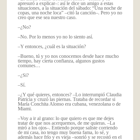
apresuró a explicar–: así le dice un amigo a estas
situaciones, a la situación del sábado: “Una noche de
copas, una noche loca” –citó la canción–. Pero yo no
creo que ese sea nuestro caso.
–¿No?
–No. Por lo menos yo no lo siento así.
–Y entonces, ¿cuál es la situación?
–Bueno, tú y yo nos conocemos desde hace mucho
tiempo, hay cierta confianza, algunos gustos
comunes…
–¿Si?
–Sí.
–¿Y qué quieres, entonces? –Lo interrumpió Claudia
Patricia y cruzó las piernas. Trataba de recordar si
María Conchita Alonso era cubana, venezolana o de
Miami.
–Voy a ir al grano: lo que quiero es que me dejes
tratar de que nos acerquemos, de me quieras. –La
miró a los ojos–. Entiendo porque saliste corriendo
de mi casa, no tengo muy buena fama, lo sé, y
además hace frío y es vieja –sonrió y se recostó en el