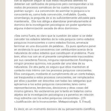
con la objeción según la cual estos recuerdos latentes no
deberían ser calificados de psíquicos pero correspondían a los
restos de procesos somáticos de los cuales los psíquicos
podrían surgir». «La convención de asimilar lo psíquico a lo
consciente es, como toda convención, irrefutable. Queda,
sinembargo, la pregunta de si es suficientemente utilizable para
mantenerla… Ella nos obliga a abandonar prematuramente el
dominio de la investigación psicológica sin poder aportarnos
alguna indemnización sacada de otros dominios».
«Sea como fuere, es claro que la cuestión de saber si se debe
concebir los estados latentes de la vida psíquica como estados
psíquicos inconscientes o como estados físicos, amenaza
terminar en una discusión de palabras… Es pues oportuno poner
en evidencia lo que conocemos con certidumbre acerca de la
naturaleza de estos estados que constituyen el problema. Pues
bien, ellos nos son en el presente completamente inaccesibles
por sus caracteres físicos, ninguna representación fisiológica,
ningún proceso químico, nos puede dar una idea de su
naturaleza. De otra parte, es seguro que ellos mantienen el
contacto más íntimo con los procesos psíquicos conscientes.
Ellos consiguen, mediante el cumplimiento de un cierto trabajo,
ser traspuestos a estos procesos conscientes, ser remplazados
por ellos y pueden ser descritos con todas las categorías que
aplicamos a los actos psíquicos conscientes, tales como
representaciones, tendencias, decisiones y otras cosas del
mismo género. No vacilaremos por lo tanto en tratarlos como
objetos de la investigación psicológica y a ponerlos en relación
muy estrecha con los actos psíquicos conscientes». (Cfr.
«Justificación de lo Inconsciente». Metapsicología. S. Freud).
Es decir, en un momento decisivo de su pensamiento científico,