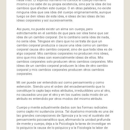
mismo y no sabe de su propia existencia, sino por la idea de los
cambios que afectan este cuerpo. O en otras palabras, no existe
ninguna idea que sea idea del cuerpo originariamente, aunque
luego se den ideas de esta idea, e ideas de las ideas de las
ideas corporales y así sucesivamente.
Asi pues, no puede existir un alma sin cuerpo, pero
estrictamente en el sentido de que para ser idea tiene que ser
idea de un cambio corporal. De lo contrario sería idea de nada,
no sería idea. Téngase en claro que no se trata de que un
cambio corporal produzca o cause una idea como un cambio
corporal causa otro cambio corporal, sino de que toda idea es de
algo corporal. Mis cambios corporales no producen mis ideas,
sino que mis ideas son esencialmente ideas de ellos. Mis
cambios corporales solo producen otros cambios corporales. Mis
ideas de un cambio corporal producen la idea de otro cambio
corporal y mis cambios corporales producen otros cambios
corporales.
Mi ser puede ser entendido así como pensamiento y como
extensión. Siendo uno el orden del encadenamiento que lo
constituye lo capto bajo estos atributos, irreductibles uno al otro,
no causados uno por el otro y en los cuales cada modo de un
atributo es entendido por otros modos del mismo atributo.
Cuerpo y mente actualmente dados son las formas radicales
como capto mi sustancia única. Tal dualismo monista es una de
las grandes concepciones de Spinoza y a la vez el sustrato del
pensamiento psicoanalítico que, afirmando la unidad profunda
de mente y cuerpo, deja a la Psicología la tarea de investigar en
lo psíquico la causa de lo psíquico y a la Fisiología la labor de