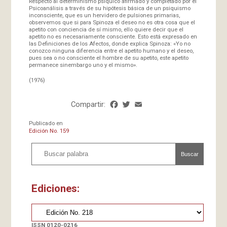
Respecto al determinismo psíquico afirmado y completado por el
Psicoanálisis a través de su hipótesis básica de un psiquismo
inconsciente, que es un hervidero de pulsiones primarias,
observemos que si para Spinoza el deseo no es otra cosa que el
apetito con conciencia de sí mismo, ello quiere decir que el
apetito no es necesariamente consciente. Esto está expresado en
las Definiciones de los Afectos, donde explica Spinoza: «Yo no
conozco ninguna diferencia entre el apetito humano y el deseo,
pues sea o no consciente el hombre de su apetito, este apetito
permanece sinembargo uno y el mismo».
(1976)
Compartir:
Facebook
Twitter
Email
Share
Publicado en
Edición No. 159
Buscar
Ediciones:
ISSN 0120-0216