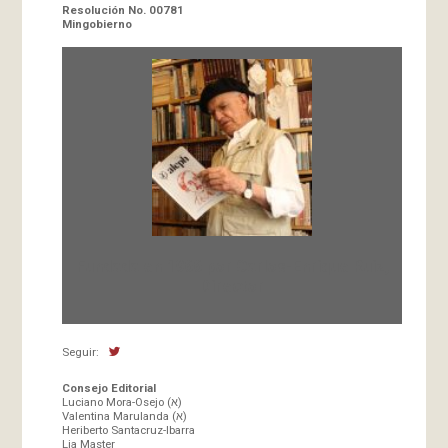
Resolución No. 00781
Mingobierno
Fundada en 1966 por Carlos-Enrique Ruiz,
Director
Seguir:
Consejo Editorial
Luciano Mora-Osejo (א)
Valentina Marulanda (א)
Heriberto Santacruz-Ibarra
Lia Master