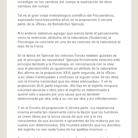
investigar en los cambios del cuerpo la explicación de otros
cambios del cuerpo.
Tal es el gran viraje metodológico científico del Psicoanálisis,
expresado hace trescientos años en la proposición II, tercera
parte, de la «Ética», de Benedictus Spinoza.
A lo anterior debemos agregar que siendo tanto el pensamiento
como la extensión, atributos de la naturaleza (Sustancia), la
Psicología se convierte en una de las ciencias de la naturaleza al
lado de la Física.
En la época de Spinoza las ciencias físicas estaban guiadas ya
por el principio de causalidad. Spinoza firmemente extendió este
principio también a la Psicología, en consonancia con la idea
que el pensamiento es igualmente un atributo de la naturaleza.
Así, afirma en la proposición XXVI, parte segunda, de la «Ética»:
«Las ideas inadecuadas y confusas se siguen unas de las otras
con la misma necesidad que las ideas adecuadas». Y en la
proposición XLIII, parte segunda: «No hay en el espíritu ninguna
voluntad absoluta o libre, pero el espíritu es determinado a
querer esto o aquello por una causa que es también
determinada por otra, esta a su vez por otra, y así infinitamente».
Y en el Escolio de proposición II, tercera parte: «La experiencia
misma enseña tan claramente como la Razón que los hombres
se creen libres por la única causa de que son a la vez
conscientes de sus acciones e ignorantes de los motivos por los
cuales son determinados. Ella muestra además que los decretos
del espíritu no son nada fuera de los apetitos mismos…».