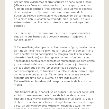
Así también, evitaremos el error opuesto de considerar a Deus
(«Natura sive Deus») como sinónimo de lo psíquico, dejando
fuera de ello lo extenso («res extensa»). Esto último es esencial
al pensamiento de Spinoza, quien sin reatos firma de la
Sustancia («Deus sive Natura») los atributos del pensamiento y
de la extensión. «Por atributo entiendo, dice Spinoza, lo que el
entendimiento percibe de la sustancia como constituyendo su
esencia».
Este Panteísmo de Spinoza nos recuerda a los psicoanalistas
algo por lo que hemos sido peyorativamente motejados: el
pansexualismo.
El Psicoanálisis, al adoptar tal actitud metodológica, no abandona
en ningún instante la relación de la mente con el cuerpo. Tiene
como central en su concepción psicológica que las pulsiones
primarias (instintos) son los representantes psíquicos de las
necesidades corporales y, como tales representan los comienzos
y los cimientos del resto de la actividad psíquica junto a las
sensaciones que son los representantes psíquicos de los
cambios corporales, en función de la relación de nuestro cuerpo
con otros cuerpos externos. Teniendo en cuenta esta relación
primaria del alma con el cuerpo, de otro lado busca el
Psicoanálisis en las ideas del cuerpo la esencia de la actividad
mental.
Para Spinoza «lo que constituye en primer lugar el ser actual del
espíritu humano no es nada fuera de la idea de una cosa
singular actualmente existente.» (proposición XI, parte II). Y que
el objeto de la idea constitutiva del espíritu humano es el cuerpo,
o sea, un cierto modo de la extensión existente actualmente y
nada más. El espíritu humano no conoce el cuerpo humano