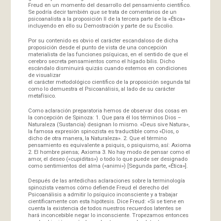
Freud en un momento del desarrollo del pensamiento científico.
Se podría decir también que se trata de comentarios de un
psicoanalista a la proposición II de la tercera parte de la «Ética»
incluyendo en ello su Demostración y parte de su Escolio.
Por su contenido es obvio el carácter escandaloso de dicha
proposición desde el punto de vista de una concepción
materialista de las funciones psíquicas, en el sentido de que el
cerebro secreta pensamientos como el hígado bilis. Dicho
escándalo disminuirá quizás cuando estemos en condiciones
de visualizar
el carácter metodológico científico de la proposición segunda tal
como lo demuestra el Psicoanálisis, al lado de su carácter
metafísico.
Como aclaración preparatoria hemos de observar dos cosas en
la concepción de Spinoza: 1. Que para él los términos Dios –
Naturaleza (Sustancia) designan lo mismo. «Deus sive Natura»,
la famosa expresión spinozista es traductible como «Dios, o
dicho de otra manera, la Naturaleza». 2. Que el término
pensamiento es equivalente a psiquis, o psiquismo, así: Axioma
2. El hombre piensa; Axioma 3. No hay modo de pensar como el
amor, el deseo («cupiditas») o todo lo que puede ser designado
como sentimientos del alma («animi») [Segunda parte, «Ética»].
Después de las antedichas aclaraciones sobre la terminología
spinozista veamos cómo defiende Freud el derecho del
Psicoanálisis a admitir lo psíquico inconsciente y a trabajar
científicamente con esta hipótesis. Dice Freud: «Si se tiene en
cuenta la existencia de todos nuestros recuerdos latentes se
hará inconcebible negar lo inconsciente. Tropezamos entonces