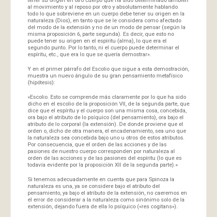
al movimiento y al reposo por otro y absolutamente hablando
todo lo que sobreviene en un cuerpo debe tener su origen en la
naturaleza (Dios), en tanto que se le considera como afectado
del modo de la extensión y no de un modo de pensar (según la
misma proposición 6, parte segunda). Es decir, que esto no
puede tener su origen en el espíritu (alma), lo que era el
segundo punto. Por lo tanto, ni el cuerpo puede determinar el
espíritu, etc., que era lo que se quería demostrar».
Y en el primer párrafo del Escolio que sigue a esta demostración,
muestra un nuevo ángulo de su gran pensamiento metafísico
(hipótesis):
«Escolio. Esto se comprende más claramente por lo que ha sido
dicho en el escolio de la proposición VII, de la segunda parte, que
dice que el espíritu y el cuerpo son una misma cosa, concebida,
ora bajo el atributo de lo psíquico (del pensamiento), ora bajo el
atributo de lo corporal (la extensión). De donde proviene que el
orden o, dicho de otra manera, el encadenamiento, sea uno que
la naturaleza sea concebida bajo uno u otros de estos atributos.
Por consecuencia, que el orden de las acciones y de las
pasiones de nuestro cuerpo corresponden por naturaleza al
orden de las acciones y de las pasiones del espíritu (lo que es
todavía evidente por la proposición XII de la segunda parte).»
Si tenemos adecuadamente en cuenta que para Spinoza la
naturaleza es una, ya se considere bajo el atributo del
pensamiento, ya bajo el atributo de la extensión, no caeremos en
el error de considerar a la naturaleza como sinónimo solo de la
extensión, dejando fuera de ella lo psíquico («res cogitans»).