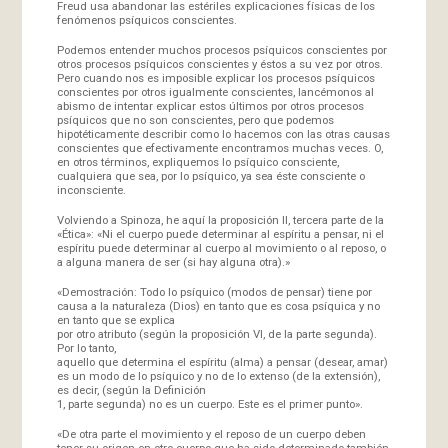
Freud usa abandonar las estériles explicaciones físicas de los
fenómenos psíquicos conscientes.
Podemos entender muchos procesos psíquicos conscientes por
otros procesos psíquicos conscientes y éstos a su vez por otros.
Pero cuando nos es imposible explicar los procesos psíquicos
conscientes por otros igualmente conscientes, lancémonos al
abismo de intentar explicar estos últimos por otros procesos
psíquicos que no son conscientes, pero que podemos
hipotéticamente describir como lo hacemos con las otras causas
conscientes que efectivamente encontramos muchas veces. O,
en otros términos, expliquemos lo psíquico consciente,
cualquiera que sea, por lo psíquico, ya sea éste consciente o
inconsciente.
Volviendo a Spinoza, he aquí la proposición II, tercera parte de la
«Ética»: «Ni el cuerpo puede determinar al espíritu a pensar, ni el
espíritu puede determinar al cuerpo al movimiento o al reposo, o
a alguna manera de ser (si hay alguna otra).»
«Demostración: Todo lo psíquico (modos de pensar) tiene por
causa a la naturaleza (Dios) en tanto que es cosa psíquica y no
en tanto que se explica
por otro atributo (según la proposición VI, de la parte segunda).
Por lo tanto,
aquello que determina el espíritu (alma) a pensar (desear, amar)
es un modo de lo psíquico y no de lo extenso (de la extensión),
es decir, (según la Definición
1, parte segunda) no es un cuerpo. Este es el primer punto».
«De otra parte el movimiento y el reposo de un cuerpo deben
tener su origen en otro cuerpo que ha sido determinado también