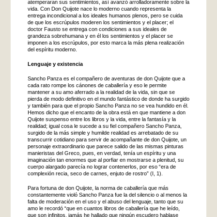
atemperaran sus sentimientos, así avanzó arrolladoramente sobre la
vida. Con Don Quijote nace lo moderno cuando representa la
entrega incondicional a los ideales humanos plenos, pero se cuida
de que los escrúpulos moderen los sentimientos y el placer; el
doctor Fausto se entrega con condiciones a sus ideales de
grandeza sobrehumana y en él los sentimientos y el placer se
imponen a los escrúpulos, por esto marca la más plena realización
del espíritu moderno.
Lenguaje y existencia
Sancho Panza es el compañero de aventuras de don Quijote que a
cada rato rompe los cánones de caballería y eso le permite
mantener a su amo aferrado a la realidad de la vida, sin que se
pierda de modo definitivo en el mundo fantástico de donde ha surgido
y también para que el propio Sancho Panza no se vea hundido en él.
Hemos dicho que el encanto de la obra está en que mantiene a don
Quijote suspenso entre los libros y la vida, entre la fantasía y la
realidad; igual cosa le sucede a su fiel compañero Sancho Panza,
surgido de la más simple y humilde realidad es arrebatado de su
transcurrir cotidiano para servir de acompañante de don Quijote, un
personaje extraordinario que parece salido de las mismas pinturas
manieristas del Greco, pues, en verdad, tenía un espíritu y una
imaginación tan enormes que al porfiar en mostrarse a plenitud, su
cuerpo alargado parecía no lograr contenerlos, por eso “era de
complexión recia, seco de carnes, enjuto de rostro” (I, 1).
Para fortuna de don Quijote, la norma de caballería que más
constantemente violó Sancho Panza fue la del silencio o al menos la
falta de moderación en el uso y el abuso del lenguaje, tanto que su
amo le recordó “que en cuantos libros de caballería que he leído,
que son infinitos, jamás he hallado que ningún escudero hablase