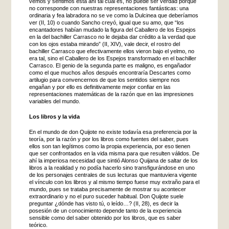
vemos y sentimos está ahí tal cual es, no puede ser verdad porque
no corresponde con nuestras representaciones fantásticas: una
ordinaria y fea labradora no se ve como la Dulcinea que deberíamos
ver (II, 10) o cuando Sancho creyó, igual que su amo, que “los
encantadores habían mudado la figura del Caballero de los Espejos
en la del bachiller Carrasco no le dejaba dar crédito a la verdad que
con los ojos estaba mirando” (II, XIV), vale decir, el rostro del
bachiller Carrasco que efectivamente ellos vieron bajo el yelmo, no
era tal, sino el Caballero de los Espejos transformado en el bachiller
Carrasco. El genio de la segunda parte es maligno, es engañador
como el que muchos años después encontraría Descartes como
artilugio para convencernos de que los sentidos siempre nos
engañan y por ello es definitivamente mejor confiar en las
representaciones matemáticas de la razón que en las impresiones
variables del mundo.
Los libros y la vida
En el mundo de don Quijote no existe todavía esa preferencia por la
teoría, por la razón y por los libros como fuentes del saber, pues
ellos son tan legítimos como la propia experiencia, por eso tienen
que ser confrontados en la vida misma para que resulten válidos. De
ahí la imperiosa necesidad que sintió Alonso Quijana de saltar de los
libros a la realidad y no podía hacerlo sino transfigurándose en uno
de los personajes centrales de sus lecturas que mantuviera vigente
el vínculo con los libros y al mismo tiempo fuese muy extraño para el
mundo, pues se trataba precisamente de mostrar su acontecer
extraordinario y no el puro suceder habitual. Don Quijote suele
preguntar ¿dónde has visto tú, o leído…? (II, 28), es decir la
posesión de un conocimiento depende tanto de la experiencia
sensible como del saber obtenido por los libros, que es saber
teórico.