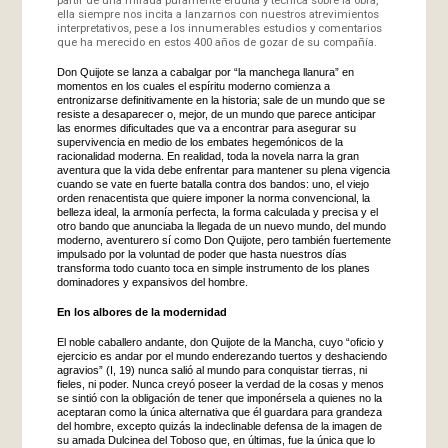
ella siempre nos incita a lanzarnos con nuestros atrevimientos
interpretativos, pese a los innumerables estudios y comentarios
que ha merecido en estos 400 años de gozar de su compañía.
Don Quijote se lanza a cabalgar por “la manchega llanura” en
momentos en los cuales el espíritu moderno comienza a
entronizarse definitivamente en la historia; sale de un mundo que se
resiste a desaparecer o, mejor, de un mundo que parece anticipar
las enormes dificultades que va a encontrar para asegurar su
supervivencia en medio de los embates hegemónicos de la
racionalidad moderna. En realidad, toda la novela narra la gran
aventura que la vida debe enfrentar para mantener su plena vigencia
cuando se vate en fuerte batalla contra dos bandos: uno, el viejo
orden renacentista que quiere imponer la norma convencional, la
belleza ideal, la armonía perfecta, la forma calculada y precisa y el
otro bando que anunciaba la llegada de un nuevo mundo, del mundo
moderno, aventurero sí como Don Quijote, pero también fuertemente
impulsado por la voluntad de poder que hasta nuestros días
transforma todo cuanto toca en simple instrumento de los planes
dominadores y expansivos del hombre.
En los albores de la modernidad
El noble caballero andante, don Quijote de la Mancha, cuyo “oficio y
ejercicio es andar por el mundo enderezando tuertos y deshaciendo
agravios” (I, 19) nunca salió al mundo para conquistar tierras, ni
fieles, ni poder. Nunca creyó poseer la verdad de la cosas y menos
se sintió con la obligación de tener que imponérsela a quienes no la
aceptaran como la única alternativa que él guardara para grandeza
del hombre, excepto quizás la indeclinable defensa de la imagen de
su amada Dulcinea del Toboso que, en últimas, fue la única que lo