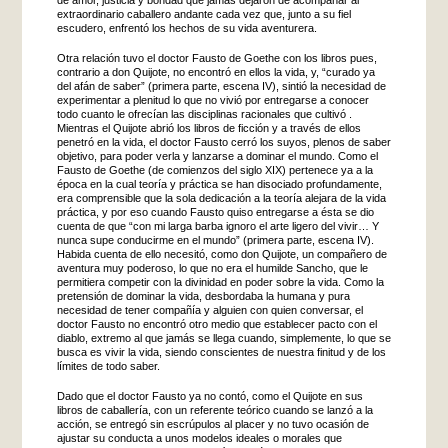
extraordinario caballero andante cada vez que, junto a su fiel
escudero, enfrentó los hechos de su vida aventurera.
Otra relación tuvo el doctor Fausto de Goethe con los libros pues,
contrario a don Quijote, no encontró en ellos la vida, y, “curado ya
del afán de saber” (primera parte, escena IV), sintió la necesidad de
experimentar a plenitud lo que no vivió por entregarse a conocer
todo cuanto le ofrecían las disciplinas racionales que cultivó .
Mientras el Quijote abrió los libros de ficción y a través de ellos
penetró en la vida, el doctor Fausto cerró los suyos, plenos de saber
objetivo, para poder verla y lanzarse a dominar el mundo. Como el
Fausto de Goethe (de comienzos del siglo XIX) pertenece ya a la
época en la cual teoría y práctica se han disociado profundamente,
era comprensible que la sola dedicación a la teoría alejara de la vida
práctica, y por eso cuando Fausto quiso entregarse a ésta se dio
cuenta de que “con mi larga barba ignoro el arte ligero del vivir… Y
nunca supe conducirme en el mundo” (primera parte, escena IV).
Habida cuenta de ello necesitó, como don Quijote, un compañero de
aventura muy poderoso, lo que no era el humilde Sancho, que le
permitiera competir con la divinidad en poder sobre la vida. Como la
pretensión de dominar la vida, desbordaba la humana y pura
necesidad de tener compañía y alguien con quien conversar, el
doctor Fausto no encontró otro medio que establecer pacto con el
diablo, extremo al que jamás se llega cuando, simplemente, lo que se
busca es vivir la vida, siendo conscientes de nuestra finitud y de los
límites de todo saber.
Dado que el doctor Fausto ya no contó, como el Quijote en sus
libros de caballería, con un referente teórico cuando se lanzó a la
acción, se entregó sin escrúpulos al placer y no tuvo ocasión de
ajustar su conducta a unos modelos ideales o morales que