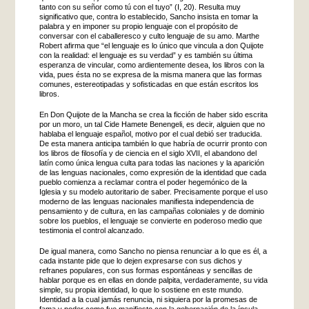
tanto con su señor como tú con el tuyo” (I, 20). Resulta muy
significativo que, contra lo establecido, Sancho insista en tomar la
palabra y en imponer su propio lenguaje con el propósito de
conversar con el caballeresco y culto lenguaje de su amo. Marthe
Robert afirma que “el lenguaje es lo único que vincula a don Quijote
con la realidad: el lenguaje es su verdad” y es también su última
esperanza de vincular, como ardientemente desea, los libros con la
vida, pues ésta no se expresa de la misma manera que las formas
comunes, estereotipadas y sofisticadas en que están escritos los
libros.
En Don Quijote de la Mancha se crea la ficción de haber sido escrita
por un moro, un tal Cide Hamete Benengeli, es decir, alguien que no
hablaba el lenguaje español, motivo por el cual debió ser traducida.
De esta manera anticipa también lo que habría de ocurrir pronto con
los libros de filosofía y de ciencia en el siglo XVII, el abandono del
latín como única lengua culta para todas las naciones y la aparición
de las lenguas nacionales, como expresión de la identidad que cada
pueblo comienza a reclamar contra el poder hegemónico de la
Iglesia y su modelo autoritario de saber. Precisamente porque el uso
moderno de las lenguas nacionales manifiesta independencia de
pensamiento y de cultura, en las campañas coloniales y de dominio
sobre los pueblos, el lenguaje se convierte en poderoso medio que
testimonia el control alcanzado.
De igual manera, como Sancho no piensa renunciar a lo que es él, a
cada instante pide que lo dejen expresarse con sus dichos y
refranes populares, con sus formas espontáneas y sencillas de
hablar porque es en ellas en donde palpita, verdaderamente, su vida
simple, su propia identidad, lo que lo sostiene en este mundo.
Identidad a la cual jamás renuncia, ni siquiera por la promesas de
fama y poder como fue manifiesto con la gobernación de la ínsula