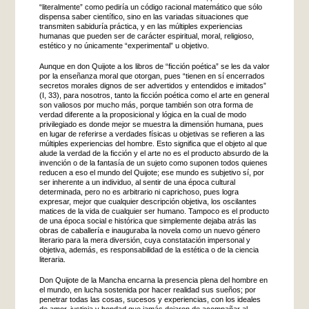
“literalmente” como pediría un código racional matemático que sólo
dispensa saber científico, sino en las variadas situaciones que
transmiten sabiduría práctica, y en las múltiples experiencias
humanas que pueden ser de carácter espiritual, moral, religioso,
estético y no únicamente “experimental” u objetivo.
Aunque en don Quijote a los libros de “ficción poética” se les da valor
por la enseñanza moral que otorgan, pues “tienen en sí encerrados
secretos morales dignos de ser advertidos y entendidos e imitados”
(I, 33), para nosotros, tanto la ficción poética como el arte en general
son valiosos por mucho más, porque también son otra forma de
verdad diferente a la proposicional y lógica en la cual de modo
privilegiado es donde mejor se muestra la dimensión humana, pues
en lugar de referirse a verdades físicas u objetivas se refieren a las
múltiples experiencias del hombre. Esto significa que el objeto al que
alude la verdad de la ficción y el arte no es el producto absurdo de la
invención o de la fantasía de un sujeto como suponen todos quienes
reducen a eso el mundo del Quijote; ese mundo es subjetivo sí, por
ser inherente a un individuo, al sentir de una época cultural
determinada, pero no es arbitrario ni caprichoso, pues logra
expresar, mejor que cualquier descripción objetiva, los oscilantes
matices de la vida de cualquier ser humano. Tampoco es el producto
de una época social e histórica que simplemente dejaba atrás las
obras de caballería e inauguraba la novela como un nuevo género
literario para la mera diversión, cuya constatación impersonal y
objetiva, además, es responsabilidad de la estética o de la ciencia
literaria.
Don Quijote de la Mancha encarna la presencia plena del hombre en
el mundo, en lucha sostenida por hacer realidad sus sueños; por
penetrar todas las cosas, sucesos y experiencias, con los ideales
de amor, justicia y bondad que jamás dejaron de acompañar al