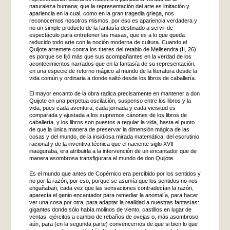
naturaleza humana; que la representación del arte es imitación y
apariencia en la cual, como en la gran tragedia griega, nos
reconocemos nosotros mismos, por eso es apariencia verdadera y
no un simple producto de la fantasía destinado a servir de
espectáculo para entretener las masas, que es a lo que queda
reducido todo arte con la noción moderna de cultura. Cuando el
Quijote arremete contra los títeres del retablo de Melisendra (II, 26)
es porque se fijó más que sus acompañantes en la verdad de los
acontecimientos narrados que en la fantasía de su representación,
en una especie de retorno mágico al mundo de la literatura desde la
vida común y ordinaria a donde saltó desde los libros de caballería.
El mayor encanto de la obra radica precisamente en mantener a don
Quijote en una perpetua oscilación, suspenso entre los libros y la
vida, pues cada aventura, cada jornada y cada vicisitud es
comparada y ajustada a los supremos cánones de los libros de
caballería, y los libros son puestos a regular la vida, hasta el punto
de que la única manera de preservar la dimensión mágica de las
cosas y del mundo, de la insidiosa mirada matemática, del escrutinio
racional y de la inventiva técnica que el naciente siglo XVII
inauguraba, era atribuirla a la intervención de un encantador que de
manera asombrosa transfigurara el mundo de don Quijote.
Es el mundo que antes de Copérnico era percibido por los sentidos y
no por la razón, por eso, porque se asumía que los sentidos no nos
engañaban, cada vez que las sensaciones contradecían la razón,
aparecía el genio encantador para remediar la anomalía, para hacer
ver una cosa por otra, para adaptar la realidad a nuestras fantasías:
gigantes donde sólo había molinos de viento, castillos en lugar de
ventas, ejércitos a cambio de rebaños de ovejas o, más asombroso
aún, para (en la segunda parte) convencernos de que si bien lo que