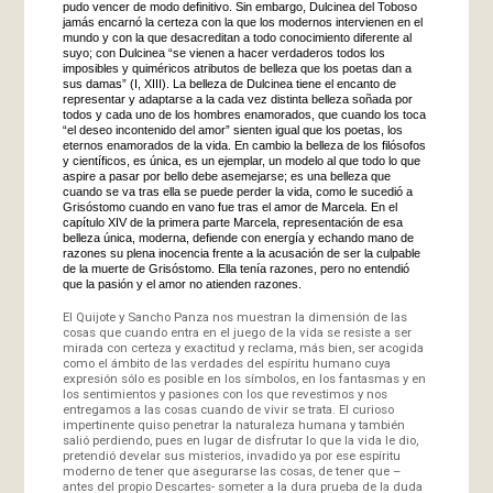
pudo vencer de modo definitivo. Sin embargo, Dulcinea del Toboso
jamás encarnó la certeza con la que los modernos intervienen en el
mundo y con la que desacreditan a todo conocimiento diferente al
suyo; con Dulcinea “se vienen a hacer verdaderos todos los
imposibles y quiméricos atributos de belleza que los poetas dan a
sus damas” (I, XIII). La belleza de Dulcinea tiene el encanto de
representar y adaptarse a la cada vez distinta belleza soñada por
todos y cada uno de los hombres enamorados, que cuando los toca
“el deseo incontenido del amor” sienten igual que los poetas, los
eternos enamorados de la vida. En cambio la belleza de los filósofos
y científicos, es única, es un ejemplar, un modelo al que todo lo que
aspire a pasar por bello debe asemejarse; es una belleza que
cuando se va tras ella se puede perder la vida, como le sucedió a
Grisóstomo cuando en vano fue tras el amor de Marcela. En el
capítulo XIV de la primera parte Marcela, representación de esa
belleza única, moderna, defiende con energía y echando mano de
razones su plena inocencia frente a la acusación de ser la culpable
de la muerte de Grisóstomo. Ella tenía razones, pero no entendió
que la pasión y el amor no atienden razones.
El Quijote y Sancho Panza nos muestran la dimensión de las
cosas que cuando entra en el juego de la vida se resiste a ser
mirada con certeza y exactitud y reclama, más bien, ser acogida
como el ámbito de las verdades del espíritu humano cuya
expresión sólo es posible en los símbolos, en los fantasmas y en
los sentimientos y pasiones con los que revestimos y nos
entregamos a las cosas cuando de vivir se trata. El curioso
impertinente quiso penetrar la naturaleza humana y también
salió perdiendo, pues en lugar de disfrutar lo que la vida le dio,
pretendió develar sus misterios, invadido ya por ese espíritu
moderno de tener que asegurarse las cosas, de tener que –
antes del propio Descartes- someter a la dura prueba de la duda