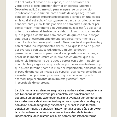
la fidelidad y el amor de su esposa, que no obstante ser
verdaderos él tenía que transformar en certeza. Mientras
Descartes utilizó su método para asegurarse un principio
indubitable que le sirviera como punto de apoyo seguro para
conocer, el curioso impertinente lo aplicó a la vida en una época
en la cual el estrecho vínculo, presente desde los griegos, entre
conocimiento y vida, teoría y acción se comienza a disolver, por
ello la mayor impertinencia de Anselmo (I, 33 a 35) fue aplicar el
criterio de certeza al ámbito de la vida, incluso mucho antes de
que la propia filosofía nos convenciera de que eso era lo mejor
para dotar al conocimiento de una poderosa herramienta de
control sobre las cosas y el mundo. Desconoció el impertinente, y
con él todos los impertinentes del mundo, que la vida no puede
ser evaluada con exactitud, que sus misterios deben
permanecer como son para que ella no pierda sus encantos, a
pesar de la incertidumbre en la que nos envuelve; que a la
existencia humana no se le puede cercar con determinaciones
controlables y seguras porque ella es puro e incesante devenir y
que puede terminar, como la vida del impertinente, aplastada por
el peso de una carga incapaz de soportar, cual es verse obligada
a mostrar con precisión y certeza lo que en ella sólo puede
aparecer bajo el encanto de lo incierto y como fuente
inescrutable de sorpresas.
La vida humana es siempre enigmática y no hay saber o experiencia
posible capaz de descifrarla por completo; ella simplemente se
despliega en su diario acontecer, cual una aventura por senderos en
los cuales nos sale al encuentro lo que nos sorprende con alegría y
con dolor, con desengaño y esperanza y, al final, la vida termina
vencida por nuestra condición finita y mortal a la que sólo sobrevive
la razón soberana de los conceptos universales, de la teorías
impersonales, de la historia oficial de héroes que imponen reglas,