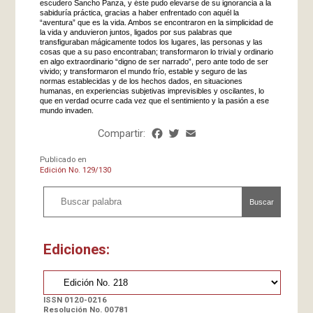
escudero Sancho Panza, y éste pudo elevarse de su ignorancia a la
sabiduría práctica, gracias a haber enfrentado con aquél la
“aventura” que es la vida. Ambos se encontraron en la simplicidad de
la vida y anduvieron juntos, ligados por sus palabras que
transfiguraban mágicamente todos los lugares, las personas y las
cosas que a su paso encontraban; transformaron lo trivial y ordinario
en algo extraordinario “digno de ser narrado”, pero ante todo de ser
vivido; y transformaron el mundo frío, estable y seguro de las
normas establecidas y de los hechos dados, en situaciones
humanas, en experiencias subjetivas imprevisibles y oscilantes, lo
que en verdad ocurre cada vez que el sentimiento y la pasión a ese
mundo invaden.
Compartir:
Facebook
Twitter
Email
Share
Publicado en
Edición No. 129/130
Buscar
Ediciones:
ISSN 0120-0216
Resolución No. 00781