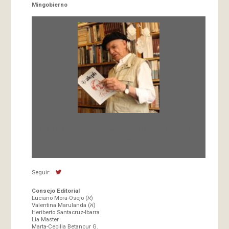
Mingobierno
Fundada en 1966 por Carlos-Enrique Ruiz,
Director
Seguir:
Consejo Editorial
Luciano Mora-Osejo (א)
Valentina Marulanda (א)
Heriberto Santacruz-Ibarra
Lia Master
Marta-Cecilia Betancur G.