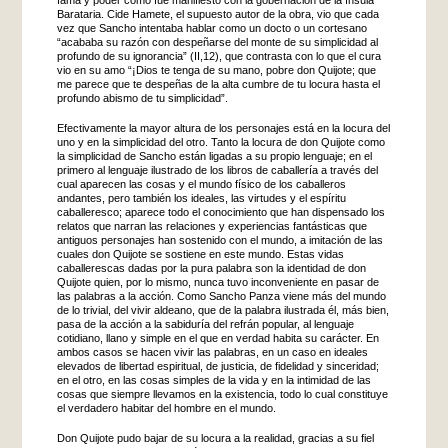
Barataria. Cide Hamete, el supuesto autor de la obra, vio que cada
vez que Sancho intentaba hablar como un docto o un cortesano
“acababa su razón con despeñarse del monte de su simplicidad al
profundo de su ignorancia” (II,12), que contrasta con lo que el cura
vio en su amo “¡Dios te tenga de su mano, pobre don Quijote; que
me parece que te despeñas de la alta cumbre de tu locura hasta el
profundo abismo de tu simplicidad”.
Efectivamente la mayor altura de los personajes está en la locura del
uno y en la simplicidad del otro. Tanto la locura de don Quijote como
la simplicidad de Sancho están ligadas a su propio lenguaje; en el
primero al lenguaje ilustrado de los libros de caballería a través del
cual aparecen las cosas y el mundo físico de los caballeros
andantes, pero también los ideales, las virtudes y el espíritu
caballeresco; aparece todo el conocimiento que han dispensado los
relatos que narran las relaciones y experiencias fantásticas que
antiguos personajes han sostenido con el mundo, a imitación de las
cuales don Quijote se sostiene en este mundo. Estas vidas
caballerescas dadas por la pura palabra son la identidad de don
Quijote quien, por lo mismo, nunca tuvo inconveniente en pasar de
las palabras a la acción. Como Sancho Panza viene más del mundo
de lo trivial, del vivir aldeano, que de la palabra ilustrada él, más bien,
pasa de la acción a la sabiduría del refrán popular, al lenguaje
cotidiano, llano y simple en el que en verdad habita su carácter. En
ambos casos se hacen vivir las palabras, en un caso en ideales
elevados de libertad espiritual, de justicia, de fidelidad y sinceridad;
en el otro, en las cosas simples de la vida y en la intimidad de las
cosas que siempre llevamos en la existencia, todo lo cual constituye
el verdadero habitar del hombre en el mundo.
Don Quijote pudo bajar de su locura a la realidad, gracias a su fiel