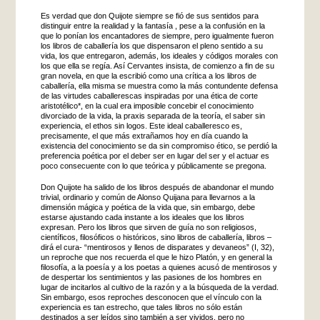
Es verdad que don Quijote siempre se fió de sus sentidos para
distinguir entre la realidad y la fantasía , pese a la confusión en la
que lo ponían los encantadores de siempre, pero igualmente fueron
los libros de caballería los que dispensaron el pleno sentido a su
vida, los que entregaron, además, los ideales y códigos morales con
los que ella se regía. Así Cervantes insista, de comienzo a fin de su
gran novela, en que la escribió como una crítica a los libros de
caballería, ella misma se muestra como la más contundente defensa
de las virtudes caballerescas inspiradas por una ética de corte
aristotélico*, en la cual era imposible concebir el conocimiento
divorciado de la vida, la praxis separada de la teoría, el saber sin
experiencia, el ethos sin logos. Este ideal caballeresco es,
precisamente, el que más extrañamos hoy en día cuando la
existencia del conocimiento se da sin compromiso ético, se perdió la
preferencia poética por el deber ser en lugar del ser y el actuar es
poco consecuente con lo que teórica y públicamente se pregona.
Don Quijote ha salido de los libros después de abandonar el mundo
trivial, ordinario y común de Alonso Quijana para llevarnos a la
dimensión mágica y poética de la vida que, sin embargo, debe
estarse ajustando cada instante a los ideales que los libros
expresan. Pero los libros que sirven de guía no son religiosos,
científicos, filosóficos o históricos, sino libros de caballería, libros –
dirá el cura- “mentirosos y llenos de disparates y devaneos” (I, 32),
un reproche que nos recuerda el que le hizo Platón, y en general la
filosofía, a la poesía y a los poetas a quienes acusó de mentirosos y
de despertar los sentimientos y las pasiones de los hombres en
lugar de incitarlos al cultivo de la razón y a la búsqueda de la verdad.
Sin embargo, esos reproches desconocen que el vínculo con la
experiencia es tan estrecho, que tales libros no sólo están
destinados a ser leídos sino también a ser vividos, pero no