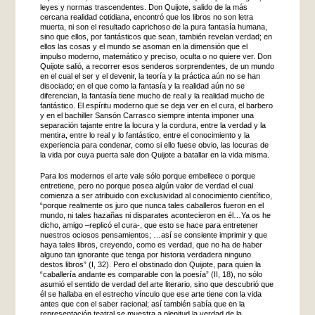
leyes y normas trascendentes. Don Quijote, salido de la más
cercana realidad cotidiana, encontró que los libros no son letra
muerta, ni son el resultado caprichoso de la pura fantasía humana,
sino que ellos, por fantásticos que sean, también revelan verdad; en
ellos las cosas y el mundo se asoman en la dimensión que el
impulso moderno, matemático y preciso, oculta o no quiere ver. Don
Quijote salió, a recorrer esos senderos sorprendentes, de un mundo
en el cual el ser y el devenir, la teoría y la práctica aún no se han
disociado; en el que como la fantasía y la realidad aún no se
diferencian, la fantasía tiene mucho de real y la realidad mucho de
fantástico. El espíritu moderno que se deja ver en el cura, el barbero
y en el bachiller Sansón Carrasco siempre intenta imponer una
separación tajante entre la locura y la cordura, entre la verdad y la
mentira, entre lo real y lo fantástico, entre el conocimiento y la
experiencia para condenar, como si ello fuese obvio, las locuras de
la vida por cuya puerta sale don Quijote a batallar en la vida misma.
Para los modernos el arte vale sólo porque embellece o porque
entretiene, pero no porque posea algún valor de verdad el cual
comienza a ser atribuido con exclusividad al conocimiento científico,
“porque realmente os juro que nunca tales caballeros fueron en el
mundo, ni tales hazañas ni disparates acontecieron en él…Ya os he
dicho, amigo –replicó el cura-, que esto se hace para entretener
nuestros ociosos pensamientos; …así se consiente imprimir y que
haya tales libros, creyendo, como es verdad, que no ha de haber
alguno tan ignorante que tenga por historia verdadera ninguno
destos libros” (I, 32). Pero el obstinado don Quijote, para quien la
“caballería andante es comparable con la poesía” (II, 18), no sólo
asumió el sentido de verdad del arte literario, sino que descubrió que
él se hallaba en el estrecho vínculo que ese arte tiene con la vida
antes que con el saber racional; así también sabía que en la
representación teatral se muestra a plenitud la verdad de la