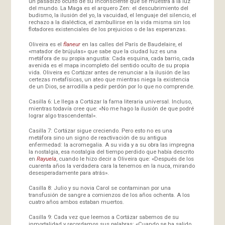
un pasadizo oculto de su inconsciente que se muestra a la luz
del mundo. La Maga es el arquero Zen: el descubrimiento del
budismo, la ilusión del yo, la vacuidad, el lenguaje del silencio, el
rechazo a la dialéctica, el zambullirse en la vida misma sin los
flotadores existenciales de los prejuicios o de las esperanzas.
Oliveira es el
flaneur
en las calles del París de Baudelaire, el
«matador de brújulas» que sabe que la ciudad luz es una
metáfora de su propia angustia: Cada esquina, cada barrio, cada
avenida es el mapa incompleto del sentido oculto de su propia
vida. Oliveira es Cortázar antes de renunciar a la ilusión de las
certezas metafísicas, un ateo que mientras niega la existencia
de un Dios, se arrodilla a pedir perdón por lo que no comprende.
Casilla 6: Le llega a Cortázar la fama literaria universal. Incluso,
mientras todavía cree que: «No me hago la ilusión de que podré
lograr algo trascendental».
Casilla 7: Cortázar sigue creciendo. Pero esto no es una
metáfora sino un signo de reactivación de su antigua
enfermedad: la acromegalia. A su vida y a su obra las impregna
la nostalgia, esa nostalgia del tiempo perdido que había descrito
en
Rayuela
, cuando le hizo decir a Oliveira que: «Después de los
cuarenta años la verdadera cara la tenemos en la nuca, mirando
desesperadamente para atrás».
Casilla 8: Julio y su novia Carol se contaminan por una
transfusión de sangre a comienzos de los años ochenta. A los
cuatro años ambos estaban muertos.
Casilla 9: Cada vez que leemos a Cortázar sabemos de su
inmortalidad y recordamos sus palabras: «Cuando se ha salido