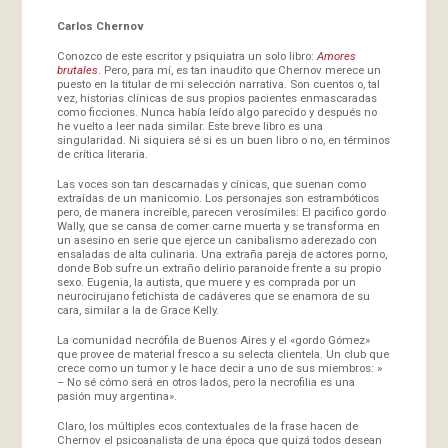
Carlos Chernov
Conozco de este escritor y psiquiatra un solo libro:
Amores
brutales
. Pero, para mí, es tan inaudito que Chernov merece un
puesto en la titular de mi selección narrativa. Son cuentos o, tal
vez, historias clínicas de sus propios pacientes enmascaradas
como ficciones. Nunca había leído algo parecido y después no
he vuelto a leer nada similar. Este breve libro es una
singularidad. Ni siquiera sé si es un buen libro o no, en términos
de crítica literaria.
Las voces son tan descarnadas y cínicas, que suenan como
extraídas de un manicomio. Los personajes son estrambóticos
pero, de manera increíble, parecen verosímiles: El pacifico gordo
Wally, que se cansa de comer carne muerta y se transforma en
un asesino en serie que ejerce un canibalismo aderezado con
ensaladas de alta culinaria. Una extraña pareja de actores porno,
donde Bob sufre un extraño delirio paranoide frente a su propio
sexo. Eugenia, la autista, que muere y es comprada por un
neurocirujano fetichista de cadáveres que se enamora de su
cara, similar a la de Grace Kelly.
La comunidad necrófila de Buenos Aires y el «gordo Gómez»
que provee de material fresco a su selecta clientela. Un club que
crece como un tumor y le hace decir a uno de sus miembros: »
– No sé cómo será en otros lados, pero la necrofilia es una
pasión muy argentina».
Claro, los múltiples ecos contextuales de la frase hacen de
Chernov el psicoanalista de una época que quizá todos desean