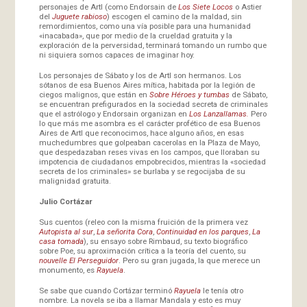
personajes de Artl (como Endorsain de
Los Siete Locos
o Astier
del
Juguete rabioso
) escogen el camino de la maldad, sin
remordimientos, como una vía posible para una humanidad
«inacabada», que por medio de la crueldad gratuita y la
exploración de la perversidad, terminará tomando un rumbo que
ni siquiera somos capaces de imaginar hoy.
Los personajes de Sábato y los de Artl son hermanos. Los
sótanos de esa Buenos Aires mítica, habitada por la legión de
ciegos malignos, que están en
Sobre Héroes y tumbas
de Sábato,
se encuentran prefigurados en la sociedad secreta de criminales
que el astrólogo y Endorsain organizan en
Los Lanzallamas.
Pero
lo que más me asombra es el carácter profético de esa Buenos
Aires de Artl que reconocimos, hace alguno años, en esas
muchedumbres que golpeaban cacerolas en la Plaza de Mayo,
que despedazaban reses vivas en los campos, que lloraban su
impotencia de ciudadanos empobrecidos, mientras la «sociedad
secreta de los criminales» se burlaba y se regocijaba de su
malignidad gratuita.
Julio Cortázar
Sus cuentos (releo con la misma fruición de la primera vez
Autopista al sur
,
La señorita Cora
,
Continuidad en los parques
,
La
casa tomada
), su ensayo sobre Rimbaud, su texto biográfico
sobre Poe, su aproximación crítica a la teoría del cuento, su
nouvelle
El Perseguidor
. Pero su gran jugada, la que merece un
monumento, es
Rayuela
.
Se sabe que cuando Cortázar terminó
Rayuela
le tenía otro
nombre. La novela se iba a llamar Mandala y esto es muy