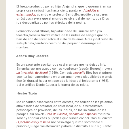
El fuego producido por su hija, Alejandra, que lo quemará en su
propia casa se justifica, hasta cierto punto, en
Abaddón el
exterminador;
cuando el profesor Gandolfo, erudito de saberes
gnósticos, revela que el mundo es obra del demonio, que Dios
fue descuartizado por los ejércitos de la noche.
Fernando Vidal Olmos, hijo alucinado del surrealismo y la
teosofía, tiene la fuerza mítica de las nubes de sangre que no
han dejado de llover sobre el cielo de Buenos Aires y del resto de
este planeta, territorio cósmico del pequeño demiurgo sin
nombre.
Adolfo Bioy Casares
Es un excelente escritor que casi siempre me ha dejado frío.
Sinembargo, me quedo con su «perfecta» (según Borges) novela
La invención de Morel
(1940). Con esta
nouvelle
Bioy fue el primer
escritor latinoamericano en crear una novela plausible de ciencia
ficción dura, al haber extrapolado la idea del holograma (1936),
del científico Denis Gabor, a la trama de su relato.
Héctor Tizón
Me encantan esas voces entre dientes, mascullando las palabras
atravesadas de oralidad, de color local, de sus verosímiles
personajes de provincia, de los indios, de los solitarios de las
pampas. Su novela
Sota de Bastos, Caballo de espadas
me hizo
soñar y anhelar esas pulperías que nunca conocí. Con su cuento
El jactancioso y la bella
me pasó algo que me sorprendió al
principio, luego me atemorizó y ahora lo disfruto. Es lo siguiente: