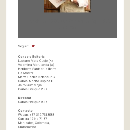
Fundada en 1966 por Carlos-Enrique Ruiz,
Director
Seguir:
Consejo Editorial
Luciano Mora-Osejo (א)
Valentina Marulanda (א)
Heriberto Santacruz-Ibarra
Lia Master
Marta-Cecilia Betancur G.
Carlos-Alberto Ospina H.
Jairo Ruiz-Mejía
Carlos-Enrique Ruiz.
Director
Carlos-Enrique Ruiz
Contacto
Wasap: +57 312 7313583
Carrera 17 No 71-87
Manizales, Colombia,
Sudamérica.