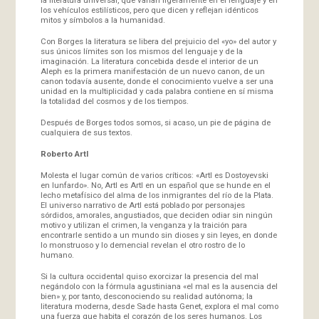
los vehículos estilísticos, pero que dicen y reflejan idénticos
mitos y símbolos a la humanidad.
Con Borges la literatura se libera del prejuicio del «yo» del autor y
sus únicos límites son los mismos del lenguaje y de la
imaginación. La literatura concebida desde el interior de un
Aleph es la primera manifestación de un nuevo canon, de un
canon todavía ausente, donde el conocimiento vuelve a ser una
unidad en la multiplicidad y cada palabra contiene en sí misma
la totalidad del cosmos y de los tiempos.
Después de Borges todos somos, si acaso, un pie de página de
cualquiera de sus textos.
Roberto Artl
Molesta el lugar común de varios críticos: «Artl es Dostoyevski
en lunfardo». No, Artl es Artl en un español que se hunde en el
lecho metafísico del alma de los inmigrantes del río de la Plata.
El universo narrativo de Artl está poblado por personajes
sórdidos, amorales, angustiados, que deciden odiar sin ningún
motivo y utilizan el crimen, la venganza y la traición para
encontrarle sentido a un mundo sin dioses y sin leyes, en donde
lo monstruoso y lo demencial revelan el otro rostro de lo
humano.
Si la cultura occidental quiso exorcizar la presencia del mal
negándolo con la fórmula agustiniana «el mal es la ausencia del
bien» y, por tanto, desconociendo su realidad autónoma; la
literatura moderna, desde Sade hasta Genet, explora el mal como
una fuerza que habita el corazón de los seres humanos. Los