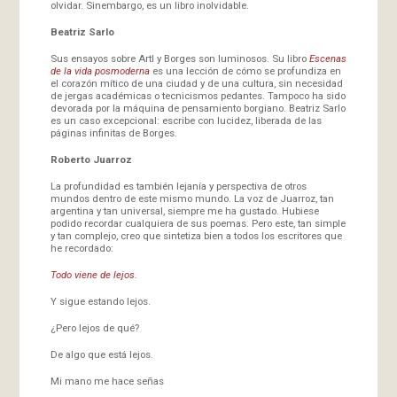
olvidar. Sinembargo, es un libro inolvidable.
Beatriz Sarlo
Sus ensayos sobre Artl y Borges son luminosos. Su libro
Escenas
de la vida posmoderna
es una lección de cómo se profundiza en
el corazón mítico de una ciudad y de una cultura, sin necesidad
de jergas académicas o tecnicismos pedantes. Tampoco ha sido
devorada por la máquina de pensamiento borgiano. Beatriz Sarlo
es un caso excepcional: escribe con lucidez, liberada de las
páginas infinitas de Borges.
Roberto Juarroz
La profundidad es también lejanía y perspectiva de otros
mundos dentro de este mismo mundo. La voz de Juarroz, tan
argentina y tan universal, siempre me ha gustado. Hubiese
podido recordar cualquiera de sus poemas. Pero este, tan simple
y tan complejo, creo que sintetiza bien a todos los escritores que
he recordado:
Todo viene de lejos.
Y sigue estando lejos.
¿Pero lejos de qué?
De algo que está lejos.
Mi mano me hace señas