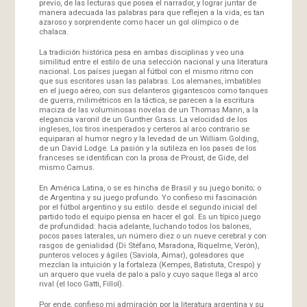
previo, de las lecturas que posea el narrador, y lograr juntar de
manera adecuada las palabras para que reflejen a la vida, es tan
azaroso y sorprendente como hacer un gol olímpico o de
chalaca.
La tradición histórica pesa en ambas disciplinas y veo una
similitud entre el estilo de una selección nacional y una literatura
nacional. Los países juegan al fútbol con el mismo ritmo con
que sus escritores usan las palabras. Los alemanes, imbatibles
en el juego aéreo, con sus delanteros gigantescos como tanques
de guerra, milimétricos en la táctica, se parecen a la escritura
maciza de las voluminosas novelas de un Thomas Mann, a la
elegancia varonil de un Gunther Grass. La velocidad de los
ingleses, los tiros inesperados y certeros al arco contrario se
equiparan al humor negro y la levedad de un William Golding,
de un David Lodge. La pasión y la sutileza en los pases de los
franceses se identifican con la prosa de Proust, de Gide, del
mismo Camus.
En América Latina, o se es hincha de Brasil y su juego bonito; o
de Argentina y su juego profundo. Yo confieso mi fascinación
por el fútbol argentino y su estilo: desde el segundo inicial del
partido todo el equipo piensa en hacer el gol. Es un típico juego
de profundidad: hacia adelante, luchando todos los balones,
pocos pases laterales, un número diez o un nueve cerebral y con
rasgos de genialidad (Di Stéfano, Maradona, Riquelme, Verón),
punteros veloces y ágiles (Saviola, Aimar), goleadores que
mezclan la intuición y la fortaleza (Kempes, Batistuta, Crespo) y
un arquero que vuela de palo a palo y cuyo saque llega al arco
rival (el loco Gatti, Fillol).
Por ende, confieso mi admiración por la literatura argentina y su