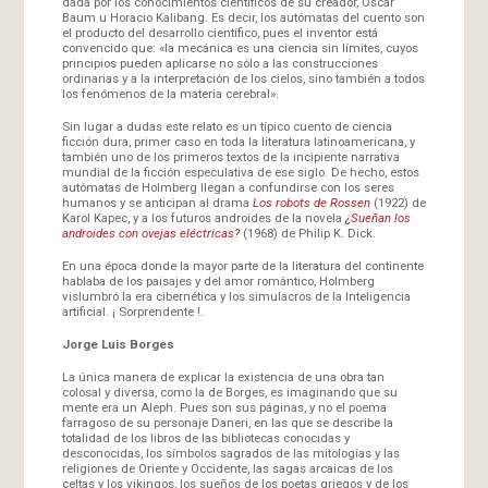
dada por los conocimientos científicos de su creador, Oscar
Baum u Horacio Kalibang. Es decir, los autómatas del cuento son
el producto del desarrollo científico, pues el inventor está
convencido que: «la mecánica es una ciencia sin límites, cuyos
principios pueden aplicarse no sólo a las construcciones
ordinarias y a la interpretación de los cielos, sino también a todos
los fenómenos de la materia cerebral».
Sin lugar a dudas este relato es un típico cuento de ciencia
ficción dura, primer caso en toda la literatura latinoamericana, y
también uno de los primeros textos de la incipiente narrativa
mundial de la ficción especulativa de ese siglo. De hecho, estos
autómatas de Holmberg llegan a confundirse con los seres
humanos y se anticipan al drama
Los robots de Rossen
(1922) de
Karol Kapec, y a los futuros androides de la novela
¿Sueñan los
androides con ovejas eléctricas?
(1968) de Philip K. Dick.
En una época donde la mayor parte de la literatura del continente
hablaba de los paisajes y del amor romántico, Holmberg
vislumbró la era cibernética y los simulacros de la Inteligencia
artificial. ¡ Sorprendente !.
Jorge Luis Borges
La única manera de explicar la existencia de una obra tan
colosal y diversa, como la de Borges, es imaginando que su
mente era un Aleph. Pues son sus páginas, y no el poema
farragoso de su personaje Daneri, en las que se describe la
totalidad de los libros de las bibliotecas conocidas y
desconocidas, los símbolos sagrados de las mitologías y las
religiones de Oriente y Occidente, las sagas arcaicas de los
celtas y los vikingos, los sueños de los poetas griegos y de los