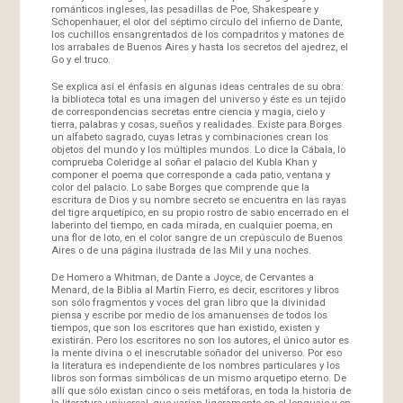
románticos ingleses, las pesadillas de Poe, Shakespeare y
Schopenhauer, el olor del séptimo círculo del infierno de Dante,
los cuchillos ensangrentados de los compadritos y matones de
los arrabales de Buenos Aires y hasta los secretos del ajedrez, el
Go y el truco.
Se explica así el énfasis en algunas ideas centrales de su obra:
la biblioteca total es una imagen del universo y éste es un tejido
de correspondencias secretas entre ciencia y magia, cielo y
tierra, palabras y cosas, sueños y realidades. Existe para Borges
un alfabeto sagrado, cuyas letras y combinaciones crean los
objetos del mundo y los múltiples mundos. Lo dice la Cábala, lo
comprueba Coleridge al soñar el palacio del Kubla Khan y
componer el poema que corresponde a cada patio, ventana y
color del palacio. Lo sabe Borges que comprende que la
escritura de Dios y su nombre secreto se encuentra en las rayas
del tigre arquetípico, en su propio rostro de sabio encerrado en el
laberinto del tiempo, en cada mirada, en cualquier poema, en
una flor de loto, en el color sangre de un crepúsculo de Buenos
Aires o de una página ilustrada de las Mil y una noches.
De Homero a Whitman, de Dante a Joyce, de Cervantes a
Menard, de la Biblia al Martín Fierro, es decir, escritores y libros
son sólo fragmentos y voces del gran libro que la divinidad
piensa y escribe por medio de los amanuenses de todos los
tiempos, que son los escritores que han existido, existen y
existirán. Pero los escritores no son los autores, el único autor es
la mente divina o el inescrutable soñador del universo. Por eso
la literatura es independiente de los nombres particulares y los
libros son formas simbólicas de un mismo arquetipo eterno. De
allí que sólo existan cinco o seis metáforas, en toda la historia de
la literatura universal, que varían ligeramente en el lenguaje y en