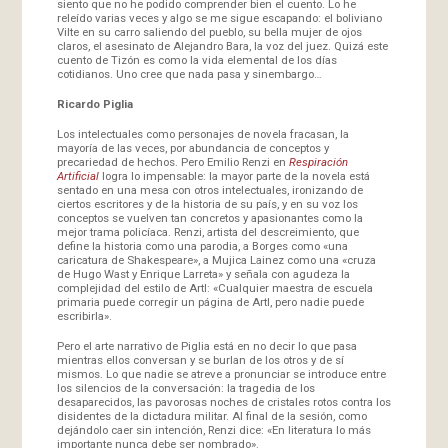
siento que no he podido comprender bien el cuento. Lo he
releído varias veces y algo se me sigue escapando: el boliviano
Vilte en su carro saliendo del pueblo, su bella mujer de ojos
claros, el asesinato de Alejandro Bara, la voz del juez. Quizá este
cuento de Tizón es como la vida elemental de los días
cotidianos. Uno cree que nada pasa y sinembargo…
Ricardo Piglia
Los intelectuales como personajes de novela fracasan, la
mayoría de las veces, por abundancia de conceptos y
precariedad de hechos. Pero Emilio Renzi en
Respiración
Artificial
logra lo impensable: la mayor parte de la novela está
sentado en una mesa con otros intelectuales, ironizando de
ciertos escritores y de la historia de su país, y en su voz los
conceptos se vuelven tan concretos y apasionantes como la
mejor trama policíaca. Renzi, artista del descreimiento, que
define la historia como una parodia, a Borges como «una
caricatura de Shakespeare», a Mujica Lainez como una «cruza
de Hugo Wast y Enrique Larreta» y señala con agudeza la
complejidad del estilo de Artl: «Cualquier maestra de escuela
primaria puede corregir un página de Artl, pero nadie puede
escribirla».
Pero el arte narrativo de Piglia está en no decir lo que pasa
mientras ellos conversan y se burlan de los otros y de sí
mismos. Lo que nadie se atreve a pronunciar se introduce entre
los silencios de la conversación: la tragedia de los
desaparecidos, las pavorosas noches de cristales rotos contra los
disidentes de la dictadura militar. Al final de la sesión, como
dejándolo caer sin intención, Renzi dice: «En literatura lo más
importante nunca debe ser nombrado».