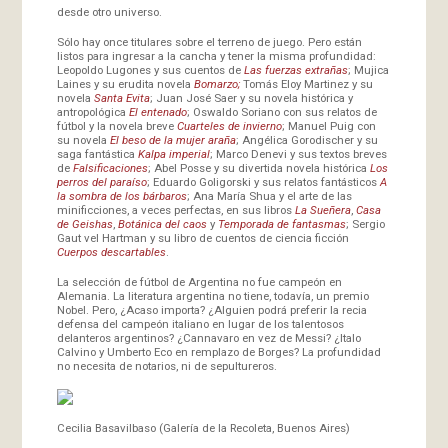
desde otro universo.
Sólo hay once titulares sobre el terreno de juego. Pero están
listos para ingresar a la cancha y tener la misma profundidad:
Leopoldo Lugones y sus cuentos de
Las fuerzas extrañas
; Mujica
Laines y su erudita novela
Bomarzo;
Tomás Eloy Martinez y su
novela
Santa Evita
; Juan José Saer y su novela histórica y
antropológica
El entenado
; Oswaldo Soriano con sus relatos de
fútbol y la novela breve
Cuarteles de invierno
; Manuel Puig con
su novela
El beso de la mujer araña
; Angélica Gorodischer y su
saga fantástica
Kalpa imperial
; Marco Denevi y sus textos breves
de
Falsificaciones
; Abel Posse y su divertida novela histórica
Los
perros del paraíso
; Eduardo Goligorski y sus relatos fantásticos
A
la sombra de los bárbaros
; Ana María Shua y el arte de las
minificciones, a veces perfectas, en sus libros
La Sueñera
,
Casa
de Geishas
,
Botánica del caos
y
Temporada de fantasmas
; Sergio
Gaut vel Hartman y su libro de cuentos de ciencia ficción
Cuerpos descartables
.
La selección de fútbol de Argentina no fue campeón en
Alemania. La literatura argentina no tiene, todavía, un premio
Nobel. Pero, ¿Acaso importa? ¿Alguien podrá preferir la recia
defensa del campeón italiano en lugar de los talentosos
delanteros argentinos? ¿Cannavaro en vez de Messi? ¿Italo
Calvino y Umberto Eco en remplazo de Borges? La profundidad
no necesita de notarios, ni de sepultureros.
Cecilia Basavilbaso (Galería de la Recoleta, Buenos Aires)