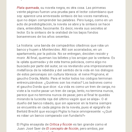
Plata quemada
, su novela negra, es otra cosa. Las primeras
veinte páginas fueron una prueba para el lector colombiano que
soy: aparece una arrevesada sintaxis de las voces narrativas,
que no dejan comprender las palabras. Pero luego, como en un
acto de prestidigitación, la novela se abre y la sintaxis se hace
clara, entendible, fascinante. Es decir, revela sus secretos al
lector. Es la sintaxis de la oralidad de los bajos fondos
bonaerenses de los años sesentas.
La historia: una banda de compadritos citadinos que roba un
banco y huyen a Montevideo. Allí son acorralados, en un
apartamento, por la policía. No se entregan, deciden resistir y
morir. Al final, queman los billetes y los arrojan por la ventana. Es
la «plata quemada» y de esta trama policíaca, como algo no
buscado por parte del autor, se va revelando una impresionante
metafísica de la rebeldía y del sentido de la vida en los diálogos
de estos personajes sin cultura libresca: el nene Prignone, el
gaucho Dorda, Malito. Para el lector todos los códigos terminan
entrecruzándose. ¿Quiénes son los malos? Los ladrones como
el gaucho Dorda que dice: «La vida es como un tren de carga, no
viste a la noche pasar un tren de carga, lento, no termina nunca,
parece que no termina nunca de pasar, pero al final te quedás
mirando la lucecita roja del último vagón que se aleja». O el
dueño del banco robado, que sin aparecer en la trama siempre
se encuentra en cada página de la novela, pues el epígrafe de
Bertold Brecht que escogió Piglia lo hace omnipresente: «¿Qué
es robar un banco comparado con fundarlo?»
El Piglia ensayista de
Crítica y ficción
es tan grande como el
Juan José Saer de
El concepto de ficción
, pero ambos, por