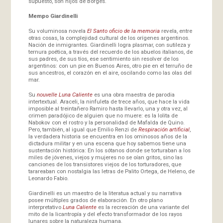
supuesto, son hijos de Borges.
Mempo Giardinelli
Su voluminosa novela
El Santo oficio de la memoria
revela, entre
otras cosas, la complejidad cultural de los orígenes argentinos.
Nación de inmigrantes. Giardinelli logra plasmar, con sutileza y
ternura poética, a través del recuerdo de los abuelos italianos, de
sus padres, de sus tíos, ese sentimiento sin resolver de los
argentinos: con un pie en Buenos Aires, otro pie en el terruño de
sus ancestros, el corazón en el aire, oscilando como las olas del
mar.
Su
nouvelle
Luna Caliente
es una obra maestra de parodia
intertextual. Araceli, la ninfuleta de trece años, que hace la vida
imposible al treintañero Ramiro hasta llevarlo, una y otra vez, al
crimen paradójico de alguien que no muere: es la lolita de
Nabokov con el rostro y la personalidad de Mafalda de Quino.
Pero, también, al igual que Emilio Renzi de
Respiración artificial
,
la verdadera historia se encuentra en los ominosos años de la
dictadura militar y en una escena que hoy sabemos tiene una
sustentación histórica: En los sótanos donde se torturaban a los
miles de jóvenes, viejos y mujeres no se oían gritos, sino las
canciones de los transistores viejos de los torturadores, que
tarareaban con nostalgia las letras de Palito Ortega, de Heleno, de
Leonardo Fabio.
Giardinelli es un maestro de la literatua actual y su narrativa
posee múltiples grados de elaboración. En otro plano
interpretativo
Luna Caliente
es la recreación de una variante del
mito de la licantropía y del efecto transformador de los rayos
lunares sobre la naturaleza humana.