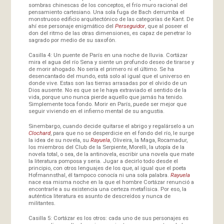
sombras chinescas de los conceptos, el frío muro racional del
pensamiento cartesiano. Una sola fuga de Bach derrumba el
monstruoso edificio arquitectónico de las categorías de Kant. De
ahí ese personaje enigmático del
Perseguidor
, que al poseer el
don del ritmo de las otras dimensiones, es capaz de penetrar lo
sagrado por medio de su saxofón.
Casilla 4: Un puente de París en una noche de lluvia. Cortázar
mira el agua del río Sena y siente un profundo deseo de tirarse y
de morir ahogado. No sería el primero ni el último. Se ha
desencantado del mundo, está solo al igual que el universo en
donde vive. Estas son las tierras arrasadas por el olvido de un
Dios ausente. No es que se le haya extraviado el sentido de la
vida, porque uno nunca pierde aquello que jamás ha tenido.
Simplemente toca fondo. Morir en París, puede ser mejor que
seguir viviendo en el infierno mental de su angustia.
Sinembargo, cuando decide quitarse el abrigo y regalárselo a un
Clochard
, para que no se desperdicie en el fondo del río, le surge
la idea de su novela, su
Rayuela
, Oliveira, la Maga, Rocamadur,
los miembros del Club de la Serpiente, Morelli, la utopía de la
novela total, o sea, de la antinovela, escribir una novela que mate
la literatura pomposa y seria. Jugar a decirlo todo desde el
principio, con otros lenguajes de los que, al igual que el poeta
Hofmannsthal, él tampoco conocía ni una sola palabra.
Rayuela
nace esa misma noche en la que el hombre Cortázar renunció a
encontrarle a su existencia una certeza metafísica. Por eso, la
auténtica literatura es asunto de descreídos y nunca de
militantes.
Casilla 5: Cortázar es los otros: cada uno de sus personajes es