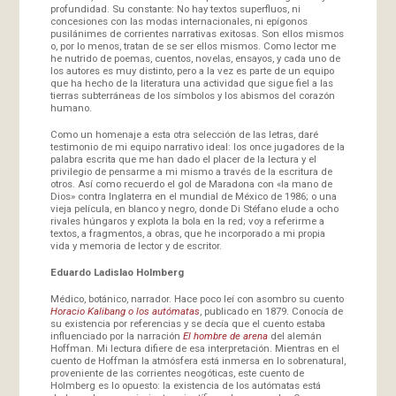
profundidad. Su constante: No hay textos superfluos, ni
concesiones con las modas internacionales, ni epígonos
pusilánimes de corrientes narrativas exitosas. Son ellos mismos
o, por lo menos, tratan de se ser ellos mismos. Como lector me
he nutrido de poemas, cuentos, novelas, ensayos, y cada uno de
los autores es muy distinto, pero a la vez es parte de un equipo
que ha hecho de la literatura una actividad que sigue fiel a las
tierras subterráneas de los símbolos y los abismos del corazón
humano.
Como un homenaje a esta otra selección de las letras, daré
testimonio de mi equipo narrativo ideal: los once jugadores de la
palabra escrita que me han dado el placer de la lectura y el
privilegio de pensarme a mi mismo a través de la escritura de
otros. Así como recuerdo el gol de Maradona con «la mano de
Dios» contra Inglaterra en el mundial de México de 1986; o una
vieja película, en blanco y negro, donde Di Stéfano elude a ocho
rivales húngaros y explota la bola en la red; voy a referirme a
textos, a fragmentos, a obras, que he incorporado a mi propia
vida y memoria de lector y de escritor.
Eduardo Ladislao Holmberg
Médico, botánico, narrador. Hace poco leí con asombro su cuento
Horacio Kalibang o los autómatas
, publicado en 1879. Conocía de
su existencia por referencias y se decía que el cuento estaba
influenciado por la narración
El hombre de arena
del alemán
Hoffman. Mi lectura difiere de esa interpretación. Mientras en el
cuento de Hoffman la atmósfera está inmersa en lo sobrenatural,
proveniente de las corrientes neogóticas, este cuento de
Holmberg es lo opuesto: la existencia de los autómatas está