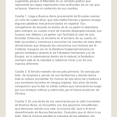
sugerente, porque el Mandala es un símbolo gráfico que
representa las capas espirituales más profundas de un ser que
se busca. Veamos el contenido de sus casillas.
Casilla 1: Llega a Buenos Aires proveniente de Bruselas siendo
un niño de cuatro años, que sólo habla francés y apenas ensaya
algunas palabras mal pronunciadas en español. Sus
compañeros de escuela se burlan de él, su padre lo abandona
para siempre, su cuerpo crece de manera desproporcionada, sus
huesos son débiles y se parten con facilidad al caer de una
bicicleta. Entonces, se encierra en el armario de su cuarto, en
total oscuridad y comienza a escuchar los sonidos de esas otras
dimensiones que después las conocimos sus lectores por él.
Cortázar inaugura así en la literatura hispanoamericana un
género fantástico distinto al de Felisberto Hernández y al de
Borges: es lo sobrenatural dentro de lo natural, lo fantástico
siempre está en la realidad si sabemos mirar y oír de una
manera diferente.
Casilla 2: El tímido maestro de escuela primaria. Se sonroja por
todo. Se empieza a cansar de sus fantasmas y decide leerse
toda la cultura occidental. En menos de dos años lee y traduce a
sus escritores favoritos en lengua inglesa. Son años de lector
compulsivo que le dan la sólida cultura que conoceremos luego
por sus ensayos críticos y, sobre todo, por la futura erudición de
Oliveira.
Casilla 3: En una tarde de sol, caminando por la calle Corrientes
de Buenos Aires, se encuentra con dos pasiones simultáneas
que terminan siendo una sola: la música del Jazz y el amor
desenfrenado de Aurora Bernardez. Descubre que el ritmo lo es
todo. Sólo la música penetra la máscara de las palabras, las