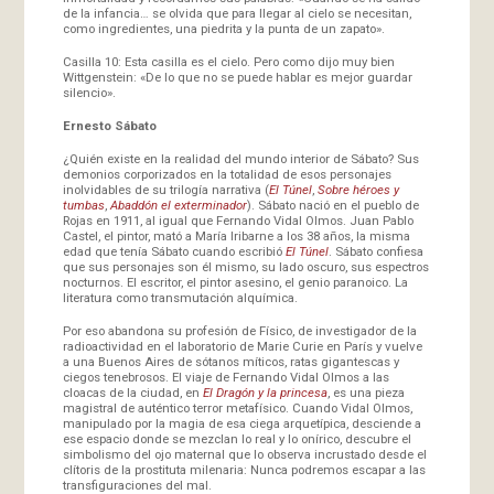
de la infancia… se olvida que para llegar al cielo se necesitan,
como ingredientes, una piedrita y la punta de un zapato».
Casilla 10: Esta casilla es el cielo. Pero como dijo muy bien
Wittgenstein: «De lo que no se puede hablar es mejor guardar
silencio».
Ernesto Sábato
¿Quién existe en la realidad del mundo interior de Sábato? Sus
demonios corporizados en la totalidad de esos personajes
inolvidables de su trilogía narrativa (
El Túnel
,
Sobre héroes y
tumbas
,
Abaddón el exterminador
). Sábato nació en el pueblo de
Rojas en 1911, al igual que Fernando Vidal Olmos. Juan Pablo
Castel, el pintor, mató a María Iribarne a los 38 años, la misma
edad que tenía Sábato cuando escribió
El Túnel
. Sábato confiesa
que sus personajes son él mismo, su lado oscuro, sus espectros
nocturnos. El escritor, el pintor asesino, el genio paranoico. La
literatura como transmutación alquímica.
Por eso abandona su profesión de Físico, de investigador de la
radioactividad en el laboratorio de Marie Curie en París y vuelve
a una Buenos Aires de sótanos míticos, ratas gigantescas y
ciegos tenebrosos. El viaje de Fernando Vidal Olmos a las
cloacas de la ciudad, en
El Dragón y la princesa
, es una pieza
magistral de auténtico terror metafísico. Cuando Vidal Olmos,
manipulado por la magia de esa ciega arquetípica, desciende a
ese espacio donde se mezclan lo real y lo onírico, descubre el
simbolismo del ojo maternal que lo observa incrustado desde el
clítoris de la prostituta milenaria: Nunca podremos escapar a las
transfiguraciones del mal.