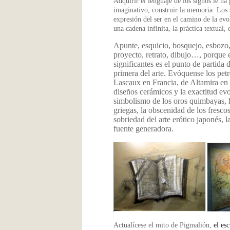
Adquirir el lenguaje de los signos le ha
imaginativo, construir la memoria. Los 
expresión del ser en el camino de la evo
una cadena infinita, la práctica textual,
Apunte, esquicio, bosquejo, esbozo, 
proyecto, retrato, dibujo…, porque e
significantes es el punto de partida
primera del arte. Evóquense los pet
Lascaux en Francia, de Altamira en 
diseños cerámicos y la exactitud evoc
simbolismo de los oros quimbayas, la
griegas, la obscenidad de los fresc
sobriedad del arte erótico japonés, l
fuente generadora.
Actualícese el mito de Pigmalión,
el es