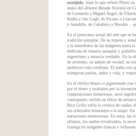
esculpido
; léase lo que refiere Plinio e
mano del alfarero Butade Sicionio en Cor
de Leonardo a Miguel Ángel; de Filaret
Rodin a Van Gogh; de Picasso a Giacome
y Astudillo; de Caballero a Morales… por
En el panorama actual del arte que se h
tradición ejemplar. De su ímpetu y sensi
a la inmediatez de las imágenes suma la 
dedicada de manera ejemplar y poliédrica 
sugestiones y enuncia verdades. En la o
de erotismo, su anhelo de verdad, su co
mediocre vida cotidiana. El pulso con qu
transpiran pasión, sudor y vida, y respo
En el infolio blanco o pigmentado con la
por el deseo y exaltados por la invenció
composiciones misteriosas, seres ingrávi
contrapunto vertido en libros de artista
Rico Grillo estila la crónica de caídas,
sus reiterados homenajes a la mujer. En
narraciones memoriosas. En estas, las cre
efímera, los sueños irrealizados, la ne
trasiega en imágenes francas y virtuosa