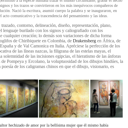
 permitido a la especie humana trazar el mundo circunstante, grabar el hecho
signos y los trazos se convirtieron en los más inequívocos compañeros de
lución. Nació la escritura, asumió cuerpo la palabra y se inauguraron, en
 el acto comunicativo y la trascendencia del pensamiento y las ideas.
trazado, contorno, delineación, diseño, representación, plano,
l lenguaje burilado con los signos y caliografiado con los
 de cualquier creación; lo demás son variaciones de dicha forma
roglifos de Chiribiquete en Colombia, de
Drakensberg
en África, de
España y de Val Camonica en Italia. Apréciese la perfección de los
ativa de las líneas nazcas, la filigrana de las estelas mayas, el
 solemnidad de las incisiones egipcias, el hieratismo de las ánforas
os de Pompeya y Ercolano, la voluptuosidad de los dibujos hindúes, la
a poesía de los caligramas chinos en que el dibujo, visionario, es
cultor hechizado de amor por la bellísima mujer que él mismo había