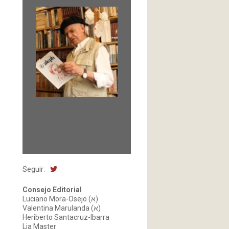
Fundada en 1966 por
Carlos-Enrique Ruiz,
Director
Seguir:
Consejo Editorial
Luciano Mora-Osejo (א)
Valentina Marulanda (א)
Heriberto Santacruz-Ibarra
Lia Master