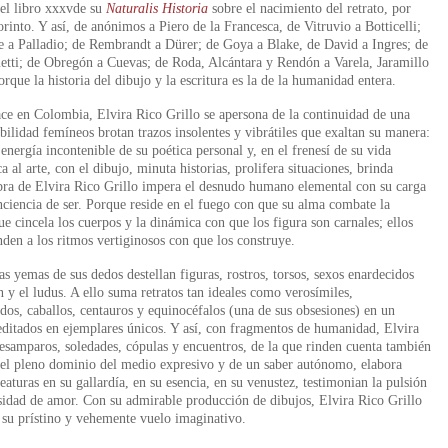
n el libro xxxvde su
Naturalis Historia
sobre el nacimiento del retrato, por
into. Y así, de anónimos a Piero de la Francesca, de Vitruvio a Botticelli;
e a Palladio; de Rembrandt a Dürer; de Goya a Blake, de David a Ingres; de
tti; de Obregón a Cuevas; de Roda, Alcántara y Rendón a Varela, Jaramillo
que la historia del dibujo y la escritura es la de la humanidad entera.
ace en Colombia, Elvira Rico Grillo se apersona de la continuidad de una
bilidad femíneos brotan trazos insolentes y vibrátiles que exaltan su manera:
energía incontenible de su poética personal y, en el frenesí de su vida
al arte, con el dibujo, minuta historias, prolifera situaciones, brinda
bra de Elvira Rico Grillo impera el desnudo humano elemental con su carga
nciencia de ser. Porque reside en el fuego con que su alma combate la
e cincela los cuerpos y la dinámica con que los figura son carnales; ellos
nden a los ritmos vertiginosos con que los construye.
s yemas de sus dedos destellan figuras, rostros, torsos, sexos enardecidos
n y el ludus. A ello suma retratos tan ideales como verosímiles,
dos, caballos, centauros y equinocéfalos (una de sus obsesiones) en un
 editados en ejemplares únicos. Y así, con fragmentos de humanidad, Elvira
 desamparos, soledades, cópulas y encuentros, de la que rinden cuenta también
 el pleno dominio del medio expresivo y de un saber autónomo, elabora
aturas en su gallardía, en su esencia, en su venustez, testimonian la pulsión
cesidad de amor. Con su admirable producción de dibujos, Elvira Rico Grillo
s su prístino y vehemente vuelo imaginativo.