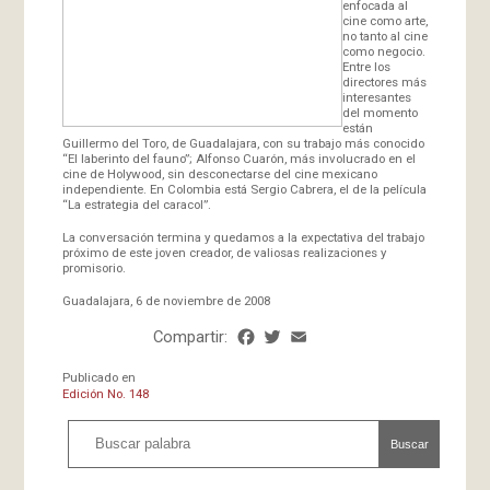
enfocada al
cine como arte,
no tanto al cine
como negocio.
Entre los
directores más
interesantes
del momento
están
Guillermo del Toro, de Guadalajara, con su trabajo más conocido
“El laberinto del fauno”; Alfonso Cuarón, más involucrado en el
cine de Holywood, sin desconectarse del cine mexicano
independiente. En Colombia está Sergio Cabrera, el de la película
“La estrategia del caracol”.
La conversación termina y quedamos a la expectativa del trabajo
próximo de este joven creador, de valiosas realizaciones y
promisorio.
Guadalajara, 6 de noviembre de 2008
Compartir:
Facebook
Twitter
Email
Share
Publicado en
Edición No. 148
Buscar