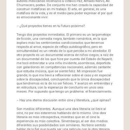
autores mexicanos reconozco a Octavio Paz, Amado Nervo, Alí
Chumacero, poetas. De conjunto me han creado la capacidad de
construir metáforas en mi trabajo. El arte, en general, es una
metáfora de la vida, y es el medio para poder expresar el por qué
es emocionante vivir.
– ¿Qué proyectos tienes en tu futuro próximo?
Tengo dos proyectos inmediatos. El primero es un largometraje
de ficción, una comedia negra, también romántica, en la que
exploro más los sentimientos condicionados que tenemos
respecto al amor, especie de reflejo autobiográfico, pero en
simultaneidad es un retrato de lo que percibo a mi alrededor. El
otro proyecto es un documental acerca de niños ciegos; a raíz de
un documental de los que hice por cuenta del Estado de Nayarit,
me tocó entrevistar a una niña invidente, asombrosa, deportista
con galardones en competencias nacionales, además cantante
que estudia música, que se siente feliz. Mi impresión fue
grande, lo que me llevó a reflexionar sobre el caso y en especial
sobre la discapacidad, concluyendo que la única discapacidad
que tendremos es la de no ser felices. Y avanzo en entrevistas y
en estructura, con la esperanza de concluirlo en unos seis
meses. Por supuesto que tengo un problema: el financiamiento.
– Hay una eterna discusión entre cine y literatura, ¿qué opinas?
Son medios diferentes. Aunque una obra literaria se lleve al
cine, no por eso estaremos hablando de lo mismo. Una obra
literaria es más introspectiva, mientras que en el cine la
experiencia es más colectiva. Sinembargo, al ser dos medios
diferentes sus posibilidades son similares. No tiene sentido
hablar de lo fiel que pueda ser una película con la obra literaria