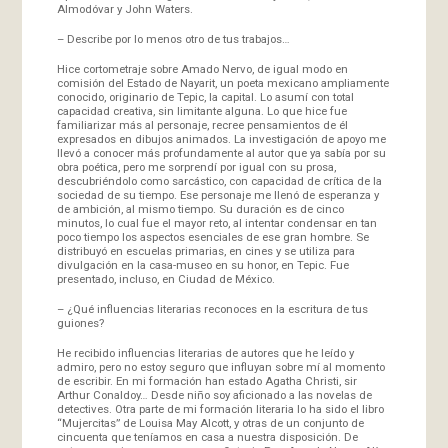
Almodóvar y John Waters.
– Describe por lo menos otro de tus trabajos…
Hice cortometraje sobre Amado Nervo, de igual modo en
comisión del Estado de Nayarit, un poeta mexicano ampliamente
conocido, originario de Tepic, la capital. Lo asumí con total
capacidad creativa, sin limitante alguna. Lo que hice fue
familiarizar más al personaje, recree pensamientos de él
expresados en dibujos animados. La investigación de apoyo me
llevó a conocer más profundamente al autor que ya sabía por su
obra poética, pero me sorprendí por igual con su prosa,
descubriéndolo como sarcástico, con capacidad de crítica de la
sociedad de su tiempo. Ese personaje me llenó de esperanza y
de ambición, al mismo tiempo. Su duración es de cinco
minutos, lo cual fue el mayor reto, al intentar condensar en tan
poco tiempo los aspectos esenciales de ese gran hombre. Se
distribuyó en escuelas primarias, en cines y se utiliza para
divulgación en la casa-museo en su honor, en Tepic. Fue
presentado, incluso, en Ciudad de México.
– ¿Qué influencias literarias reconoces en la escritura de tus
guiones?
He recibido influencias literarias de autores que he leído y
admiro, pero no estoy seguro que influyan sobre mí al momento
de escribir. En mi formación han estado Agatha Christi, sir
Arthur Conaldoy… Desde niño soy aficionado a las novelas de
detectives. Otra parte de mi formación literaria lo ha sido el libro
“Mujercitas” de Louisa May Alcott, y otras de un conjunto de
cincuenta que teníamos en casa a nuestra disposición. De