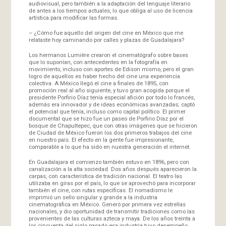
audiovisual, pero también a la adaptación del lenguaje literario
de antes a los tiempos actuales, lo que obliga al uso de licencia
artística para modificar las formas.
– ¿Cómo fue aquello del origen del cine en México que me
relataste hoy caminando por calles y plazas de Guadalajara?
Los hermanos Lumière crearon el cinematógrafo sobre bases
que lo suponían, con antecedentes en la fotografía en
movimiento, incluso con aportes de Edison mismo, pero el gran
logro de aquellos es haber hecho del cine una experiencia
colectiva. A México llegó el cine a finales de 1895, con
promoción real al año siguiente, y tuvo gran acogida porque el
presidente Porfirio Díaz tenía especial afición por todo lo francés,
además era innovador y de ideas económicas avanzadas; captó
el potencial que tenía, incluso como capital político. El primer
documental que se hizo fue un paseo de Porfirio Díaz por el
bosque de Chapultepec, que con otras imágenes que se hicieron
de Ciudad de México fueron los dos primeros trabajos del cine
en nuestro país. El efecto en la gente fue impresionante,
comparable a lo que ha sido en nuestra generación el internet.
En Guadalajara el comienzo también estuvo en 1896, pero con
canalización a la alta sociedad. Dos años después aparecieron la
carpas, con característica de tradición nacional. El teatro las
utilizaba en giras por el país, lo que se aprovechó para incorporar
también el cine, con rutas específicas. El nomadismo le
imprimió un sello singular y grande a la industria
cinematográfica en México. Generó por primera vez estrellas
nacionales, y dio oportunidad de transmitir tradiciones como las
provenientes de las culturas azteca y maya. De los años treinta a
los cincuenta del siglo pasado esa industria tuvo desempeño