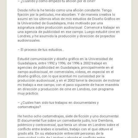
– ¿Cuándo y cómo empezó tu afición por el cine?
Desde niño la he tenido como una afición constante. Tengo
fijación por la películas, me absorben. Y de manera creativa lo
asumí en los últimos años de mis estudios de Diseño Gráfico en
la Universidad de Guadalajara, más motivado por una
asignatura sobre producción audiovisual. Comencé a trabajar en
una agencia de publicidad en ese campo. Luego estudié cine en
Londres, y he asumido la producción y dirección de proyectos
audiovisuales.
– El proceso de tus estudios…
Estudié comunicación y diseño gráfico en la Universidad de
Guadalajara, entre 1992 y 1996; de 1996 a 2002 trabajé en
agencias de publicidad en Guadalajara, principalmente en el
campo audiovisual, en comerciales, videos, en especial en el
diseño gráfico, con lo que acentué mi curiosidad por la
producción audiovisual, y en el 2002 tomé la decisión de inclinar
mi trabajo a ese campo, con el paso siguiente de hacer maestría
en dirección y producción de cine en Londres, con programa
muy práctico.
– ¿Cuáles han sido tus trabajos en documentales y
cortometrajes?
He hecho ocho cortometrajes, siete de ficción y uno documental.
El documental fue sobre un comediante judío, Ivor Dembina,
polémico y controversial, que tenía un show en Londres sobre el
conflicto entre árabes e israelíes, trabajo con el que obtuve el
grado allá. En su elaboración entrevisté personas de la
comunidad judía de Londres y abordé el conflicto entre