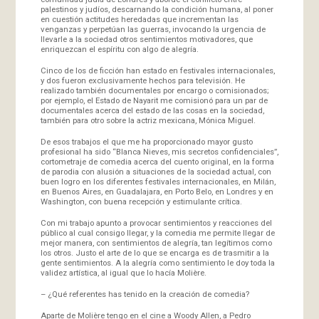
palestinos y judíos, descarnando la condición humana, al poner
en cuestión actitudes heredadas que incrementan las
venganzas y perpetúan las guerras, invocando la urgencia de
llevarle a la sociedad otros sentimientos motivadores, que
enriquezcan el espíritu con algo de alegría.
Cinco de los de ficción han estado en festivales internacionales,
y dos fueron exclusivamente hechos para televisión. He
realizado también documentales por encargo o comisionados;
por ejemplo, el Estado de Nayarit me comisionó para un par de
documentales acerca del estado de las cosas en la sociedad,
también para otro sobre la actriz mexicana, Mónica Miguel.
De esos trabajos el que me ha proporcionado mayor gusto
profesional ha sido “Blanca Nieves, mis secretos confidenciales”,
cortometraje de comedia acerca del cuento original, en la forma
de parodia con alusión a situaciones de la sociedad actual, con
buen logro en los diferentes festivales internacionales, en Milán,
en Buenos Aires, en Guadalajara, en Porto Belo, en Londres y en
Washington, con buena recepción y estimulante crítica.
Con mi trabajo apunto a provocar sentimientos y reacciones del
público al cual consigo llegar, y la comedia me permite llegar de
mejor manera, con sentimientos de alegría, tan legítimos como
los otros. Justo el arte de lo que se encarga es de trasmitir a la
gente sentimientos. A la alegría como sentimiento le doy toda la
validez artística, al igual que lo hacía Molière.
– ¿Qué referentes has tenido en la creación de comedia?
Aparte de Molière tengo en el cine a Woody Allen, a Pedro