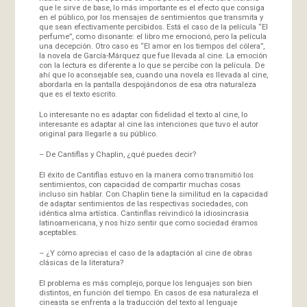
que le sirve de base, lo más importante es el efecto que consiga
en el público, por los mensajes de sentimientos que transmita y
que sean efectivamente percibidos. Está el caso de la película “El
perfume”, como disonante: el libro me emocionó, pero la película
una decepción. Otro caso es “El amor en los tiempos del cólera”,
la novela de García-Márquez que fue llevada al cine. La emoción
con la lectura es diferente a lo que se percibe con la película. De
ahí que lo aconsejable sea, cuando una novela es llevada al cine,
abordarla en la pantalla despojándonos de esa otra naturaleza
que es el texto escrito.
Lo interesante no es adaptar con fidelidad el texto al cine, lo
interesante es adaptar al cine las intenciones que tuvo el autor
original para llegarle a su público.
– De Cantiflas y Chaplin, ¿qué puedes decir?
El éxito de Cantiflas estuvo en la manera como transmitió los
sentimientos, con capacidad de compartir muchas cosas
incluso sin hablar. Con Chaplin tiene la similitud en la capacidad
de adaptar sentimientos de las respectivas sociedades, con
idéntica alma artística. Cantinflas reivindicó la idiosincrasia
latinoamericana, y nos hizo sentir que como sociedad éramos
aceptables.
– ¿Y cómo aprecias el caso de la adaptación al cine de obras
clásicas de la literatura?
El problema es más complejo, porque los lenguajes son bien
distintos, en función del tiempo. En casos de esa naturaleza el
cineasta se enfrenta a la traducción del texto al lenguaje