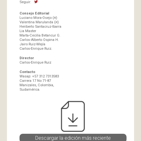
Seguir:
Consejo Editorial
Luciano Mora-Osejo (א)
Valentina Marulanda (א)
Heriberto Santacruz-Ibarra
Lia Master
Marta-Cecilia Betancur G.
Carlos-Alberto Ospina H.
Jairo Ruiz-Mejía
Carlos-Enrique Ruiz.
Director
Carlos-Enrique Ruiz
Contacto
Wasap: +57 312 7313583
Carrera 17 No 71-87
Manizales, Colombia,
Sudamérica.
Descargar la edición más reciente