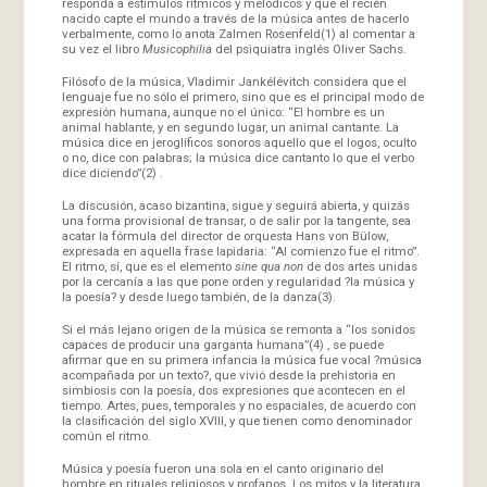
responda a estímulos rítmicos y melódicos y que el recién
nacido capte el mundo a través de la música antes de hacerlo
verbalmente, como lo anota Zalmen Rosenfeld(1) al comentar a
su vez el libro
Musicophilia
del psiquiatra inglés Oliver Sachs.
Filósofo de la música, Vladimir Jankélévitch considera que el
lenguaje fue no sólo el primero, sino que es el principal modo de
expresión humana, aunque no el único: “El hombre es un
animal hablante, y en segundo lugar, un animal cantante. La
música dice en jeroglíficos sonoros aquello que el logos, oculto
o no, dice con palabras; la música dice cantanto lo que el verbo
dice diciendo”(2) .
La discusión, acaso bizantina, sigue y seguirá abierta, y quizás
una forma provisional de transar, o de salir por la tangente, sea
acatar la fórmula del director de orquesta Hans von Bülow,
expresada en aquella frase lapidaria: “Al comienzo fue el ritmo”.
El ritmo, sí, que es el elemento
sine qua non
de dos artes unidas
por la cercanía a las que pone orden y regularidad ?la música y
la poesía? y desde luego también, de la danza(3).
Si el más lejano origen de la música se remonta a “los sonidos
capaces de producir una garganta humana”(4) , se puede
afirmar que en su primera infancia la música fue vocal ?música
acompañada por un texto?, que vivió desde la prehistoria en
simbiosis con la poesía, dos expresiones que acontecen en el
tiempo. Artes, pues, temporales y no espaciales, de acuerdo con
la clasificación del siglo XVIII, y que tienen como denominador
común el ritmo.
Música y poesía fueron una sola en el canto originario del
hombre en rituales religiosos y profanos. Los mitos y la literatura