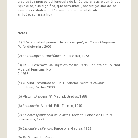
predicados propios del lenguaje de la lógica, lenguaje semántico
?qué dice, qué significa, qué comunica?, constituye uno de los
asuntos centrales del Pensamiento musical desde la
antigüedad hasta hoy.
_____________________________
Notas
(1) “L’ensorcelant pouvoir de la musique”, en
Books Magazine
.
París, diciembre 2009
(2)
La musique et l’ineffable
. Paris, Seuil, 1983
(3) Cf. J. Feschotte.
Musique et Poesie
. París, Cahiers de Journal
Musical Francais, No.
9, 1953
(4) G. Vilar. Introducción. En T. Adorno.
Sobre la música
.
Barcelona, Paidós, 2000
(5) Platon.
Diálogos IV
. Madrid, Gredos, 1988.
(6)
Laocoonte
. Madrid. Edit. Tecnos, 1990
(7)
La correspondencia de la artes
. México. Fondo de Cultura
Económica, 1998
(8)
Lenguaje y silencio
. Barcelona, Gedisa, 1982
(9) En Rosenfeld.
Op. cit.