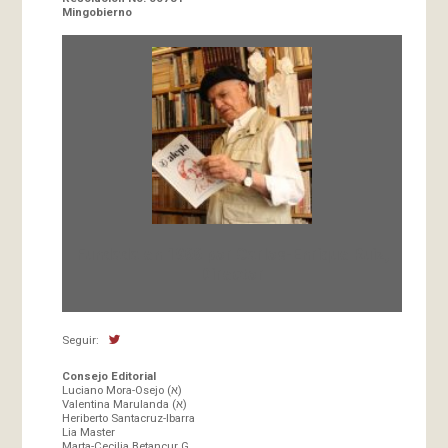
Mingobierno
Fundada en 1966 por Carlos-Enrique Ruiz,
Director
Seguir:
Consejo Editorial
Luciano Mora-Osejo (א)
Valentina Marulanda (א)
Heriberto Santacruz-Ibarra
Lia Master
Marta-Cecilia Betancur G.