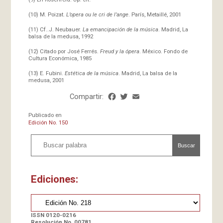
(10) M. Poizat.
L’opera ou le cri de l’ange
. París, Metaillé, 2001
(11) Cf..J. Neubauer.
La emancipación de la música
. Madrid, La
balsa de la medusa, 1992
(12) Citado por José Ferrés.
Freud y la ópera
. México. Fondo de
Cultura Económica, 1985
(13) E. Fubini.
Estética de la música
. Madrid, La balsa de la
medusa, 2001
Compartir:
Facebook
Twitter
Email
Share
Publicado en
Edición No. 150
Buscar
Ediciones:
ISSN 0120-0216
Resolución No. 00781