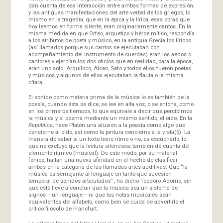
dan cuenta de esa interacción entre ambas formas de expresión,
y las antiguas manifestaciones del arte verbal de los griegos, lo
mismo en la tragedia, que en la épica y la lírica, esas obras que
hoy leemos en forma silente, eran originariamente cantos. En la
misma medida en que Orfeo, arquetipo y héroe mítico, respondía
a los atributos de poeta y músico, en la antigua Grecia los líricos
(así llamados porque sus cantos se ejecutaban con
acompañamiento del instrumento de cuerdas) eran los aedos o
cantores y ejercían los dos oficios que en realidad, para la época,
eran uno solo. Arquíloco, Alceo, Safo y todos ellos fueron poetas
y músicos y algunos de ellos ejecutaban la flauta o la misma
cítara.
El sonido como materia prima de la música lo es también de la
poesía, cuando ésta se dice, se lee en alta voz, o se entona, como
en los primeros tiempos, lo que equivale a decir que percibimos
la música y el poema mediante un mismo sentido, el oído. En la
República
, hace Platón una alusión a la poesía como algo que
concierne al oído, así como la pintura concierne a la vista(5). La
manera de saber si un texto tiene ritmo o no, es escucharlo, lo
que no excluye que la lectura silenciosa también dé cuenta del
elemento rítmico (musical). De este modo, por su material
fónico, hallan una nueva afinidad en el hecho de clasificar
ambas en la categoría de las llamadas artes auditivas. Que “la
música es semejante al lenguaje en tanto que sucesión
temporal de sonidos articulados” , ha dicho Teodoro Adorno, sin
que esto lleve a concluir que la música sea un sistema de
signos —un lenguaje— ni que las notas musicales sean
equivalentes del alfabeto, como bien se cuida de advertirlo el
crítico filósofo de Francfurt.