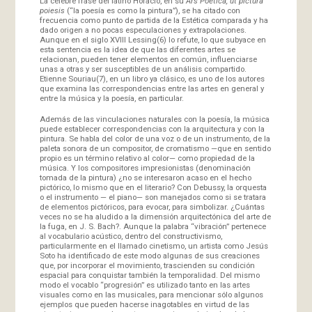
La célebre frase del latino Horacio, en su
Ars Poetica, ut pictura
poiesis
(“la poesía es como la pintura”), se ha citado con
frecuencia como punto de partida de la Estética comparada y ha
dado origen a no pocas especulaciones y extrapolaciones.
Aunque en el siglo XVIII Lessing(6) lo refute, lo que subyace en
esta sentencia es la idea de que las diferentes artes se
relacionan, pueden tener elementos en común, influenciarse
unas a otras y ser susceptibles de un análisis compartido.
Etienne Souriau(7), en un libro ya clásico, es uno de los autores
que examina las correspondencias entre las artes en general y
entre la música y la poesía, en particular.
Además de las vinculaciones naturales con la poesía, la música
puede establecer correspondencias con la arquitectura y con la
pintura. Se habla del color de una voz o de un instrumento, de la
paleta sonora de un compositor, de cromatismo —que en sentido
propio es un término relativo al color— como propiedad de la
música. Y los compositores impresionistas (denominación
tomada de la pintura) ¿no se interesaron acaso en el hecho
pictórico, lo mismo que en el literario? Con Debussy, la orquesta
o el instrumento — el piano— son manejados como si se tratara
de elementos pictóricos, para evocar, para simbolizar. ¿Cuántas
veces no se ha aludido a la dimensión arquitectónica del arte de
la fuga, en J. S. Bach?. Aunque la palabra “vibración” pertenece
al vocabulario acústico, dentro del constructivismo,
particularmente en el llamado cinetismo, un artista como Jesús
Soto ha identificado de este modo algunas de sus creaciones
que, por incorporar el movimiento, trascienden su condición
espacial para conquistar también la temporalidad. Del mismo
modo el vocablo “progresión” es utilizado tanto en las artes
visuales como en las musicales, para mencionar sólo algunos
ejemplos que pueden hacerse inagotables en virtud de las