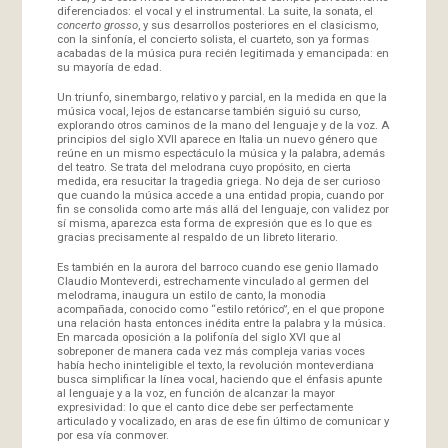
diferenciados: el vocal y el instrumental. La suite, la sonata, el
concerto grosso
, y sus desarrollos posteriores en el clasicismo,
con la sinfonía, el concierto solista, el cuarteto, son ya formas
acabadas de la música pura recién legitimada y emancipada: en
su mayoría de edad.
Un triunfo, sinembargo, relativo y parcial, en la medida en que la
música vocal, lejos de estancarse también siguió su curso,
explorando otros caminos de la mano del lenguaje y de la voz. A
principios del siglo XVII aparece en Italia un nuevo género que
reúne en un mismo espectáculo la música y la palabra, además
del teatro. Se trata del melodrana cuyo propósito, en cierta
medida, era resucitar la tragedia griega. No deja de ser curioso
que cuando la música accede a una entidad propia, cuando por
fin se consolida como arte más allá del lenguaje, con validez por
sí misma, aparezca esta forma de expresión que es lo que es
gracias precisamente al respaldo de un libreto literario.
Es también en la aurora del barroco cuando ese genio llamado
Claudio Monteverdi, estrechamente vinculado al germen del
melodrama, inaugura un estilo de canto, la monodia
acompañada, conocido como “estilo retórico”, en el que propone
una relación hasta entonces inédita entre la palabra y la música.
En marcada oposición a la polifonía del siglo XVI que al
sobreponer de manera cada vez más compleja varias voces
había hecho ininteligible el texto, la revolución monteverdiana
busca simplificar la línea vocal, haciendo que el énfasis apunte
al lenguaje y a la voz, en función de alcanzar la mayor
expresividad: lo que el canto dice debe ser perfectamente
articulado y vocalizado, en aras de ese fin último de comunicar y
por esa vía conmover.