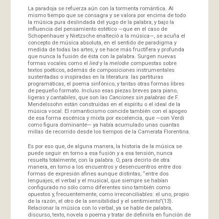
La paradoja se refuerza aún con la tormenta romántica. Al
mismo tiempo que se consagra y se valora por encima de todo
la música pura deslindada del yugo de la palabra, y bajo la
influencia del pensamiento estético —que en el caso de
Schopenhauer y Nietzsche enalteció a la música—, se acuña el
concepto de música absoluta, en el sentido de paradigma y
medida de todas las artes, y se hace más fructífera y profunda
que nunca la fusión de ésta con la palabra. Surgen nuevas
formas vocales como el
lied
y la
melodie
compuestas sobre
textos poéticos, además de composiciones instrumentales
sustentadas o inspiradas en la literatura: las partituras
programáticas, el poema sinfónico, y tantas otras formas libres
de pequeño formato. Incluso esas piezas breves para piano,
ligeras y
cantabiles
, que son las
Canciones sin palabras
de F.
Mendelssohn están construidas en el espíritu o el ideal de la
música vocal. El romanticismo coincide también con el apogeo
de esa forma escénica y mixta por excelencia, que —con Verdi
como figura dominante— ya había acumulado unas cuantas
millas de recorrido desde los tiempos de la Camerata Florentina.
Es por eso que, de alguna manera, la historia de la música se
puede seguir en torno a esa fusión y a esa tensión, nunca
resuelta totalmente, con la palabra. O, para decirlo de otra
manera, en torno a los encuentros y desencuentros entre dos
formas de expresión afines aunque distintas, “entre dos
lenguajes, el verbal y el musical, que siempre se habían
configurado no sólo como diferentes sino también como
opuestos y, frecuentemente, como irreconciliables: el uno, propio
de la razón, el otro de la sensibilidad y el sentimiento”(13).
Relacionar la música con lo verbal, ya se hable de palabra,
discurso, texto, novela o poema y tratar de definirla en función de