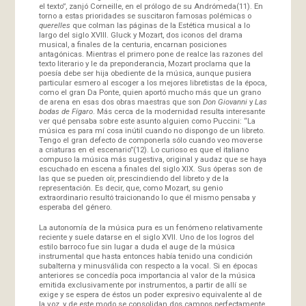
el texto”, zanjó Corneille, en el prólogo de su Andrómeda(11). En
torno a estas prioridades se suscitaron famosas polémicas o
querelles
que colman las páginas de la Estética musical a lo
largo del siglo XVIII. Gluck y Mozart, dos iconos del drama
musical, a finales de la centuria, encarnan posiciones
antagónicas. Mientras el primero pone de realce las razones del
texto literario y le da preponderancia, Mozart proclama que la
poesía debe ser hija obediente de la música, aunque pusiera
particular esmero al escoger a los mejores libretistas de la época,
como el gran Da Ponte, quien aportó mucho más que un grano
de arena en esas dos obras maestras que son
Don Giovanni
y
Las
bodas de Fígaro
. Más cerca de la modernidad resulta interesante
ver qué pensaba sobre este asunto alguien como Puccini: “La
música es para mí cosa inútil cuando no dispongo de un libreto.
Tengo el gran defecto de componerla sólo cuando veo moverse
a criaturas en el escenario”(12). Lo curioso es que el italiano
compuso la música más sugestiva, original y audaz que se haya
escuchado en escena a finales del siglo XIX. Sus óperas son de
las que se pueden oír, prescindiendo del libreto y de la
representación. Es decir, que, como Mozart, su genio
extraordinario resultó traicionando lo que él mismo pensaba y
esperaba del género.
La autonomía de la música pura es un fenómeno relativamente
reciente y suele datarse en el siglo XVII. Uno de los logros del
estilo barroco fue sin lugar a duda el auge de la música
instrumental que hasta entonces había tenido una condición
subalterna y minusválida con respecto a la vocal. Si en épocas
anteriores se concedía poca importancia al valor de la música
emitida exclusivamente por instrumentos, a partir de allí se
exige y se espera de éstos un poder expresivo equivalente al de
la voz, y de este modo se consolidan dos campos perfectamente