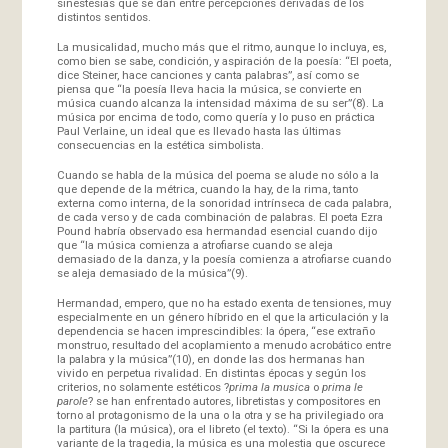
sinestesias que se dan entre percepciones derivadas de los
distintos sentidos.
La musicalidad, mucho más que el ritmo, aunque lo incluya, es,
como bien se sabe, condición, y aspiración de la poesía: “El poeta,
dice Steiner, hace canciones y canta palabras”, así como se
piensa que “la poesía lleva hacia la música, se convierte en
música cuando alcanza la intensidad máxima de su ser”(8). La
música por encima de todo, como quería y lo puso en práctica
Paul Verlaine, un ideal que es llevado hasta las últimas
consecuencias en la estética simbolista.
Cuando se habla de la música del poema se alude no sólo a la
que depende de la métrica, cuando la hay, de la rima, tanto
externa como interna, de la sonoridad intrínseca de cada palabra,
de cada verso y de cada combinación de palabras. El poeta Ezra
Pound habría observado esa hermandad esencial cuando dijo
que “la música comienza a atrofiarse cuando se aleja
demasiado de la danza, y la poesía comienza a atrofiarse cuando
se aleja demasiado de la música”(9).
Hermandad, empero, que no ha estado exenta de tensiones, muy
especialmente en un género híbrido en el que la articulación y la
dependencia se hacen imprescindibles: la ópera, “ese extraño
monstruo, resultado del acoplamiento a menudo acrobático entre
la palabra y la música”(10), en donde las dos hermanas han
vivido en perpetua rivalidad. En distintas épocas y según los
criterios, no solamente estéticos ?
prima la musica
o
prima le
parole
? se han enfrentado autores, libretistas y compositores en
torno al protagonismo de la una o la otra y se ha privilegiado ora
la partitura (la música), ora el libreto (el texto). “Si la ópera es una
variante de la tragedia, la música es una molestia que oscurece