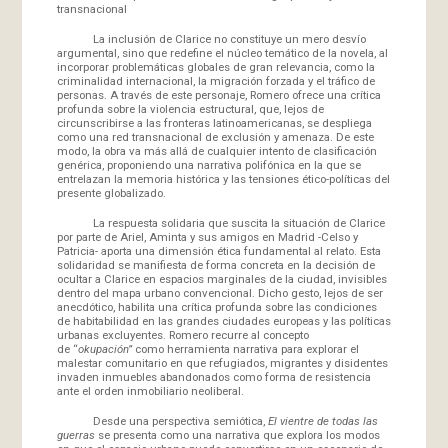
transnacional
La inclusión de Clarice no constituye un mero desvío
argumental, sino que redefine el núcleo temático de la novela, al
incorporar problemáticas globales de gran relevancia, como la
criminalidad internacional, la migración forzada y el tráfico de
personas. A través de este personaje, Romero ofrece una crítica
profunda sobre la violencia estructural, que, lejos de
circunscribirse a las fronteras latinoamericanas, se despliega
como una red transnacional de exclusión y amenaza. De este
modo, la obra va más allá de cualquier intento de clasificación
genérica, proponiendo una narrativa polifónica en la que se
entrelazan la memoria histórica y las tensiones ético-políticas del
presente globalizado.
La respuesta solidaria que suscita la situación de Clarice
por parte de Ariel, Aminta y sus amigos en Madrid -Celso y
Patricia- aporta una dimensión ética fundamental al relato. Esta
solidaridad se manifiesta de forma concreta en la decisión de
ocultar a Clarice en espacios marginales de la ciudad, invisibles
dentro del mapa urbano convencional. Dicho gesto, lejos de ser
anecdótico, habilita una crítica profunda sobre las condiciones
de habitabilidad en las grandes ciudades europeas y las políticas
urbanas excluyentes. Romero recurre al concepto
de “
okupación”
como herramienta narrativa para explorar el
malestar comunitario en que refugiados, migrantes y disidentes
invaden inmuebles abandonados como forma de resistencia
ante el orden inmobiliario neoliberal.
Desde una perspectiva semiótica,
El vientre de todas las
guerras
se presenta como una narrativa que explora los modos