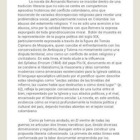
La novela de Armando Romero se inscribe dentro de una
tradición literaria que no solo se centra en compartirnos
episodios históricos del conflicto colombiano, sino que
trasciende de variadas discrepancias religiosas para revelar una
problemática social, particularmente nociva en Colombia: los
abusos del estamento religioso. Y no es sólo una aversión a los
abusos, sino por la calidad literaria con que Romero la expresa
expurgado de toda grandilocuencia moral. Botón de muestra es
la representación de la pugna política del siglo XIX,
particularmente expresada a través de la figura de Tomás
Cipriano de Mosquera, quien concibe el enfrentamiento con los
conservadores de Antioquia y Tolima no meramente como una
disputa territorial, sino como un conflicto de orden religioso y
civilizatorio. En esta línea, el texto alude a la influencia
del
Syllabus Errorum
(1864) del papa Pío IX, documento en el que
se condena el liberalismo, la masonería y otras corrientes
modernas como amenazas existenciales para la Iglesia católica.
El lenguaje apocalíptico utilizado por el pontífice -quien describe
estas ideologías como “sectas salidas de las tinieblas del
infierno, las cuales había que destruirlas a como diera lugar.”- (p.
62), refleja la percepción conservadora de una lucha entre el
bien, representado por la Iglesia y sus aliados políticos, y el mal,
encarnado por el liberalismo secular. La novela, en este sentido,
evidencia cómo se marcó profundamente la historia política y
cultural del país, dejando heridas abiertas en el tejido social
colombiano.
Como ya hemos anotado, en
El vientre de todas las
guerras
se articulan dos líneas narrativas que, desde diversas
dimensiones y registros, dialogan entre sí para construir una
propuesta literaria cohesionada. La primera de estas líneas está
conformada por la labor documental emprendida por los