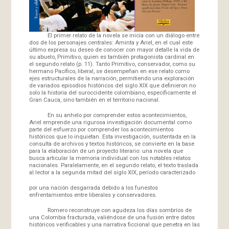
El primer relato de la novela se inicia con un diálogo entre
dos de los personajes centrales: Aminta y Ariel, en el cual este
último expresa su deseo de conocer con mayor detalle la vida de
su abuelo, Primitivo, quien es también protagonista cardinal en
el segundo relato (p. 11). Tanto Primitivo, conservador, como su
hermano Pacífico, liberal, se desempeñan en ese relato como
ejes estructurales de la narración, permitiendo una exploración
de variados episodios históricos del siglo XIX que definieron no
solo la historia del suroccidente colombiano, específicamente el
Gran Cauca, sino también en el territorio nacional.
En su anhelo por comprender estos acontecimientos,
Ariel emprende una rigurosa investigación documental como
parte del esfuerzo por comprender los acontecimientos
históricos que lo inquietan. Esta investigación, sustentada en la
consulta de archivos y textos históricos, se convierte en la base
para la elaboración de un proyecto literario: una novela que
busca articular la memoria individual con los notables relatos
nacionales. Paralelamente, en el segundo relato, el texto traslada
al lector a la segunda mitad del siglo XIX, período caracterizado
por una nación desgarrada debido a los funestos
enfrentamientos entre liberales y conservadores.
Romero reconstruye con agudeza los días sombríos de
una Colombia fracturada, valiéndose de una fusión entre datos
históricos verificables y una narrativa ficcional que penetra en las