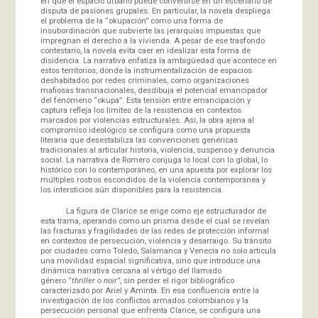
en que el espacio urbano puede convertirse en un escenario de
disputa de pasiones grupales. En particular, la novela despliega
el problema de la “okupación” como una forma de
insubordinación que subvierte las jerarquías impuestas que
impregnan el derecho a la vivienda. A pesar de ese trasfondo
contestario, la novela evita caer en idealizar esta forma de
disidencia. La narrativa enfatiza la ambigüedad que acontece en
estos territorios, donde la instrumentalización de espacios
deshabitados por redes criminales, como organizaciones
mafiosas transnacionales, desdibuja el potencial emancipador
del fenómeno “okupa”. Esta tensión entre emancipación y
captura refleja los límites de la resistencia en contextos
marcados por violencias estructurales. Así, la obra ajena al
compromiso ideológico se configura como una propuesta
literaria que desestabiliza las convenciones genéricas
tradicionales al articular historia, violencia, suspenso y denuncia
social. La narrativa de Romero conjuga lo local con lo global, lo
histórico con lo contemporáneo, en una apuesta por explorar los
múltiples rostros escondidos de la violencia contemporánea y
los intersticios aún disponibles para la resistencia.
La figura de Clarice se erige como eje estructurador de
esta trama, operando como un prisma desde el cual se revelan
las fracturas y fragilidades de las redes de protección informal
en contextos de persecución, violencia y desarraigo. Su tránsito
por ciudades como Toledo, Salamanca y Venecia no solo articula
una movilidad espacial significativa, sino que introduce una
dinámica narrativa cercana al vértigo del llamado
género “
thriller o
noir”
, sin perder el rigor bibliográfico
caracterizado por Ariel y Aminta. En esa confluencia entre la
investigación de los conflictos armados colombianos y la
persecución personal que enfrenta Clarice, se configura una