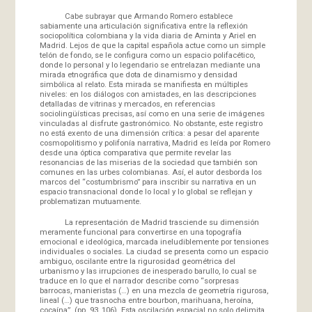
Cabe subrayar que Armando Romero establece
sabiamente una articulación significativa entre la reflexión
sociopolítica colombiana y la vida diaria de Aminta y Ariel en
Madrid. Lejos de que la capital española actue como un simple
telón de fondo, se le configura como un espacio polifacético,
donde lo personal y lo legendario se entrelazan mediante una
mirada etnográfica que dota de dinamismo y densidad
simbólica al relato. Esta mirada se manifiesta en múltiples
niveles: en los diálogos con amistades, en las descripciones
detalladas de vitrinas y mercados, en referencias
sociolingüísticas precisas, así como en una serie de imágenes
vinculadas al disfrute gastronómico. No obstante, este registro
no está exento de una dimensión crítica: a pesar del aparente
cosmopolitismo y polifonía narrativa, Madrid es leída por Romero
desde una óptica comparativa que permite revelar las
resonancias de las miserias de la sociedad que también son
comunes en las urbes colombianas. Así, el autor desborda los
marcos del “costumbrismo” para inscribir su narrativa en un
espacio transnacional donde lo local y lo global se reflejan y
problematizan mutuamente.
La representación de Madrid trasciende su dimensión
meramente funcional para convertirse en una topografía
emocional e ideológica, marcada ineludiblemente por tensiones
individuales o sociales. La ciudad se presenta como un espacio
ambiguo, oscilante entre la rigurosidad geométrica del
urbanismo y las irrupciones de inesperado barullo, lo cual se
traduce en lo que el narrador describe como “sorpresas
barrocas, manieristas (…) en una mezcla de geometría rigurosa,
lineal (…) que trasnocha entre bourbon, marihuana, heroína,
cocaína”. (pp. 93, 106). Esta oscilación espacial no solo delimita