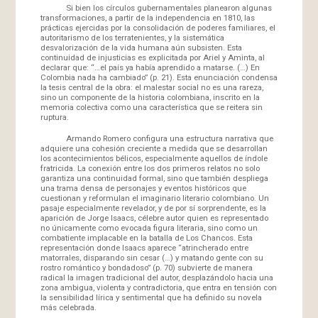
Si bien los círculos gubernamentales planearon algunas
transformaciones, a partir de la independencia en 1810, las
prácticas ejercidas por la consolidación de poderes familiares, el
autoritarismo de los terratenientes, y la sistemática
desvalorización de la vida humana aún subsisten. Esta
continuidad de injusticias es explicitada por Ariel y Aminta, al
declarar que: “…el país ya había aprendido a matarse. (…) En
Colombia nada ha cambiado” (p. 21). Esta enunciación condensa
la tesis central de la obra: el malestar social no es una rareza,
sino un componente de la historia colombiana, inscrito en la
memoria colectiva como una característica que se reitera sin
ruptura.
Armando Romero configura una estructura narrativa que
adquiere una cohesión creciente a medida que se desarrollan
los acontecimientos bélicos, especialmente aquellos de índole
fratricida. La conexión entre los dos primeros relatos no solo
garantiza una continuidad formal, sino que también despliega
una trama densa de personajes y eventos históricos que
cuestionan y reformulan el imaginario literario colombiano. Un
pasaje especialmente revelador, y de por sí sorprendente, es la
aparición de Jorge Isaacs, célebre autor quien es representado
no únicamente como evocada figura literaria, sino como un
combatiente implacable en la batalla de Los Chancos. Esta
representación donde Isaacs aparece “atrincherado entre
matorrales, disparando sin cesar (…) y matando gente con su
rostro romántico y bondadoso” (p. 70) subvierte de manera
radical la imagen tradicional del autor, desplazándolo hacia una
zona ambigua, violenta y contradictoria, que entra en tensión con
la sensibilidad lírica y sentimental que ha definido su novela
más celebrada.