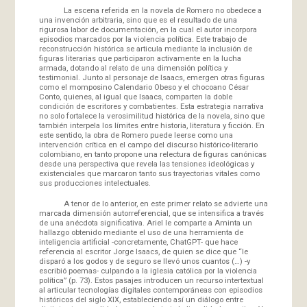
La escena referida en la novela de Romero no obedece a
una invención arbitraria, sino que es el resultado de una
rigurosa labor de documentación, en la cual el autor incorpora
episodios marcados por la violencia política. Este trabajo de
reconstrucción histórica se articula mediante la inclusión de
figuras literarias que participaron activamente en la lucha
armada, dotando al relato de una dimensión política y
testimonial. Junto al personaje de Isaacs, emergen otras figuras
como el momposino Calendario Obeso y el chocoano César
Conto, quienes, al igual que Isaacs, comparten la doble
condición de escritores y combatientes. Esta estrategia narrativa
no solo fortalece la verosimilitud histórica de la novela, sino que
también interpela los límites entre historia, literatura y ficción. En
este sentido, la obra de Romero puede leerse como una
intervención crítica en el campo del discurso histórico-literario
colombiano, en tanto propone una relectura de figuras canónicas
desde una perspectiva que revela las tensiones ideológicas y
existenciales que marcaron tanto sus trayectorias vitales como
sus producciones intelectuales.
A tenor de lo anterior, en este primer relato se advierte una
marcada dimensión autorreferencial, que se intensifica a través
de una anécdota significativa. Ariel le comparte a Aminta un
hallazgo obtenido mediante el uso de una herramienta de
inteligencia artificial -concretamente, ChatGPT- que hace
referencia al escritor Jorge Isaacs, de quien se dice que “le
disparó a los godos y de seguro se llevó unos cuantos (…) -y
escribió poemas- culpando a la iglesia católica por la violencia
política” (p. 73). Estos pasajes introducen un recurso intertextual
al articular tecnologías digitales contemporáneas con episodios
históricos del siglo XIX, estableciendo así un diálogo entre