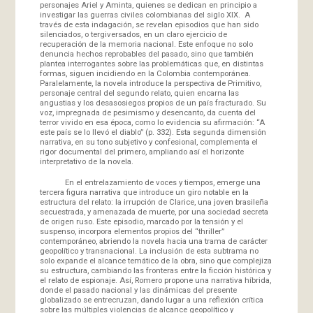
personajes Ariel y Aminta, quienes se dedican en principio a
investigar las guerras civiles colombianas del siglo XIX. A
través de esta indagación, se revelan episodios que han sido
silenciados, o tergiversados, en un claro ejercicio de
recuperación de la memoria nacional. Este enfoque no solo
denuncia hechos reprobables del pasado, sino que también
plantea interrogantes sobre las problemáticas que, en distintas
formas, siguen incidiendo en la Colombia contemporánea.
Paralelamente, la novela introduce la perspectiva de Primitivo,
personaje central del segundo relato, quien encarna las
angustias y los desasosiegos propios de un país fracturado. Su
voz, impregnada de pesimismo y desencanto, da cuenta del
terror vivido en esa época, como lo evidencia su afirmación: “A
este país se lo llevó el diablo” (p. 332). Esta segunda dimensión
narrativa, en su tono subjetivo y confesional, complementa el
rigor documental del primero, ampliando así el horizonte
interpretativo de la novela.
En el entrelazamiento de voces y tiempos, emerge una
tercera figura narrativa que introduce un giro notable en la
estructura del relato: la irrupción de Clarice, una joven brasileña
secuestrada, y amenazada de muerte, por una sociedad secreta
de origen ruso. Este episodio, marcado por la tensión y el
suspenso, incorpora elementos propios del “thriller”
contemporáneo, abriendo la novela hacia una trama de carácter
geopolítico y transnacional. La inclusión de esta subtrama no
solo expande el alcance temático de la obra, sino que complejiza
su estructura, cambiando las fronteras entre la ficción histórica y
el relato de espionaje. Así, Romero propone una narrativa híbrida,
donde el pasado nacional y las dinámicas del presente
globalizado se entrecruzan, dando lugar a una reflexión crítica
sobre las múltiples violencias de alcance geopolítico y