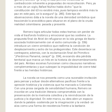
contradicción inherente a propuestas de reconciliación. Pero, ya
a más de un siglo, Rafael Núñez había dicho “que la
constitución del 63 no existirá más, pues tampoco existirá más la
paz en este país, se lo aseguro” (p. 285). Este tipo de
observaciones dota a la novela de una densidad simbólica que
trasciende lo anecdótico para situarse en el plano de la cruda
realidad colombiana: pasada y presente.
Romero logra articular todas estas tramas sin perder de
vista el trasfondo histórico y emocional que las sostiene. La
propuesta final de Ariel de refugiarse en la isla griega de Ikaría -
asociada históricamente con el exilio comunista- (p. 336)
introduce un cierre simbólico que reafirma la condición de
desplazamiento y exilio de los protagonistas. Este desenlace se
contrapone, además, con la exclamación final de Primitivo:
“¡Perdimos Panamá, carajo!” (p. 334), evocando otra pérdida
territorial que marca un hito en la historia de desmembramiento
del país. Ambas escenas funcionan como clausuras narrativas
complementarias y que subrayan la imposibilidad de cierre total
frente a las heridas históricas.
La novela se nos presenta como una razonable invitación
para pensar y actuar desde alternativas pacíficas frente a la
opresión histórica y la violencia que ha marcado a Colombia.
Con una prosa cargada de sensibilidad humana, Romero se
inscribe en una tradición literaria comprometida con la
preservación de la memoria colectiva y la reivindicación de la
justicia y la dignidad. En este marco, su obra abre un espacio
donde la palabra -sostenida por la imaginación y la verdad- se
alza como una forma de resistencia frente a la barbarie.