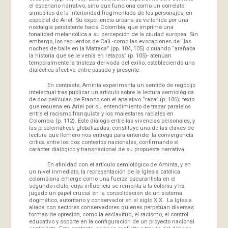
el escenario narrativo, sino que funciona como un correlato
simbólico de la interioridad fragmentada de los personajes, en
especial de Ariel. Su experiencia urbana se ve teñida por una
nostalgia persistente hacia Colombia, que imprime una
tonalidad melancólica a su percepción de la ciudad europea. Sin
embargo, los recuerdos de Cali -como las evocaciones de “las
noches de baile en la Matraca” (pp. 104, 105) o cuando “arañaba
la historia que se le venía en retazos” (p. 105)- atenúan
temporalmente la tristeza derivada del exilio, estableciendo una
dialéctica afectiva entre pasado y presente.
En contraste, Aminta experimenta un sentido de regocijo
intelectual tras publicar un artículo sobre la lectura semiológica
de dos películas de Franco con el apelativo “raza” (p. 106); texto
que resuena en Ariel por su entendimiento de trazar paralelos
entre el racismo franquista y los malestares raciales en
Colombia (p. 112). Este diálogo entre las vivencias personales, y
las problemáticas globalizadas, constituye una de las claves de
lectura que Romero nos entrega para entender la convergencia
crítica entre los dos contextos nacionales, confirmando el
carácter dialógico y transnacional de su propuesta narrativa.
En afinidad con el artículo semiológico de Aminta, y en
un nivel inmediato, la representación de la Iglesia católica
colombiana emerge como una fuerza oscurantista en el
segundo relato, cuya influencia se remonta a la colonia y ha
jugado un papel crucial en la consolidación de un sistema
dogmático, autoritario y conservador en el siglo XIX. La Iglesia
aliada con sectores conservadores quienes perpetúan diversas
formas de opresión, como la esclavitud, el racismo, el control
educativo y soporte en la configuración de un proyecto nacional