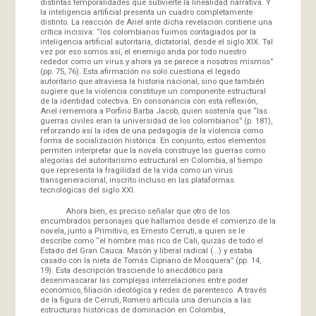
distintas temporalidades que subvierte la linealidad narrativa. Y
la inteligencia artificial presenta un cuadro completamente
distinto. La reacción de Ariel ante dicha revelación contiene una
crítica incisiva: “los colombianos fuimos contagiados por la
inteligencia artificial autoritaria, dictatorial, desde el siglo XIX. Tal
vez por eso somos así, el enemigo anda por todo nuestro
rededor como un virus y ahora ya se parece a nosotros mismos”
(pp. 75, 76). Esta afirmación no solo cuestiona el legado
autoritario que atraviesa la historia nacional, sino que también
sugiere que la violencia constituye un componente estructural
de la identidad colectiva. En consonancia con esta reflexión,
Ariel rememora a Porfirio Barba Jacob, quien sostenía que “las
guerras civiles eran la universidad de los colombianos” (p. 181),
reforzando así la idea de una pedagogía de la violencia como
forma de socialización histórica. En conjunto, estos elementos
permiten interpretar que la novela construye las guerras como
alegorías del autoritarismo estructural en Colombia, al tiempo
que representa la fragilidad de la vida como un virus
transgeneracional, inscrito incluso en las plataformas
tecnológicas del siglo XXI.
Ahora bien, es preciso señalar que otro de los
encumbrados personajes que hallamos desde el comienzo de la
novela, junto a Primitivo, es Ernesto Cerruti, a quien se le
describe como “el hombre más rico de Cali, quizás de todo el
Estado del Gran Cauca. Masón y liberal radical (…) y estaba
casado con la nieta de Tomás Cipriano de Mosquera” (pp. 14,
19). Esta descripción trasciende lo anecdótico para
desenmascarar las complejas interrelaciones entre poder
económico, filiación ideológica y redes de parentesco. A través
de la figura de Cerruti, Romero articula una denuncia a las
estructuras históricas de dominación en Colombia,