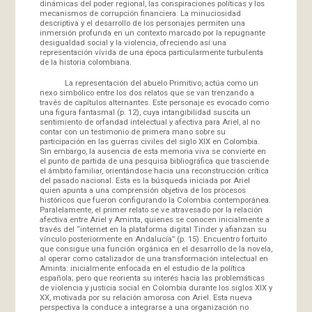
dinámicas del poder regional, las conspiraciones políticas y los
mecanismos de corrupción financiera. La minuciosidad
descriptiva y el desarrollo de los personajes permiten una
inmersión profunda en un contexto marcado por la repugnante
desigualdad social y la violencia, ofreciendo así una
representación vívida de una época particularmente turbulenta
de la historia colombiana.
La representación del abuelo Primitivo, actúa como un
nexo simbólico entre los dos relatos que se van trenzando a
través de capítulos alternantes. Este personaje es evocado como
una figura fantasmal (p. 12), cuya intangibilidad suscita un
sentimiento de orfandad intelectual y afectiva para Ariel, al no
contar con un testimonio de primera mano sobre su
participación en las guerras civiles del siglo XIX en Colombia.
Sin embargo, la ausencia de esta memoria viva se convierte en
el punto de partida de una pesquisa bibliográfica que trasciende
el ámbito familiar, orientándose hacia una reconstrucción crítica
del pasado nacional. Esta es la búsqueda iniciada por Ariel
quien apunta a una comprensión objetiva de los procesos
históricos que fueron configurando la Colombia contemporánea.
Paralelamente, el primer relato se ve atravesado por la relación
afectiva entre Ariel y Aminta, quienes se conocen inicialmente a
través del “internet en la plataforma digital Tinder y afianzan su
vínculo posteriormente en Andalucía” (p. 15). Encuentro fortuito
que consigue una función orgánica en el desarrollo de la novela,
al operar como catalizador de una transformación intelectual en
Aminta: inicialmente enfocada en el estudio de la política
española; pero que reorienta su interés hacia las problemáticas
de violencia y justicia social en Colombia durante los siglos XIX y
XX, motivada por su relación amorosa con Ariel. Esta nueva
perspectiva la conduce a integrarse a una organización no