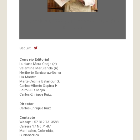
Fundada en 1966 por Carlos-Enrique Ruiz,
Director
Seguir:
Consejo Editorial
Luciano Mora-Osejo (א)
Valentina Marulanda (א)
Heriberto Santacruz-Ibarra
Lia Master
Marta-Cecilia Betancur G.
Carlos-Alberto Ospina H.
Jairo Ruiz-Mejía
Carlos-Enrique Ruiz.
Director
Carlos-Enrique Ruiz
Contacto
Wasap: +57 312 7313583
Carrera 17 No 71-87
Manizales, Colombia,
Sudamérica.