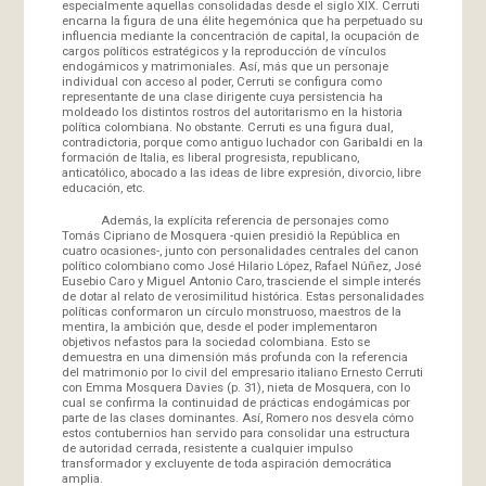
especialmente aquellas consolidadas desde el siglo XIX. Cerruti
encarna la figura de una élite hegemónica que ha perpetuado su
influencia mediante la concentración de capital, la ocupación de
cargos políticos estratégicos y la reproducción de vínculos
endogámicos y matrimoniales. Así, más que un personaje
individual con acceso al poder, Cerruti se configura como
representante de una clase dirigente cuya persistencia ha
moldeado los distintos rostros del autoritarismo en la historia
política colombiana. No obstante. Cerruti es una figura dual,
contradictoria, porque como antiguo luchador con Garibaldi en la
formación de Italia, es liberal progresista, republicano,
anticatólico, abocado a las ideas de libre expresión, divorcio, libre
educación, etc.
Además, la explícita referencia de personajes como
Tomás Cipriano de Mosquera -quien presidió la República en
cuatro ocasiones-, junto con personalidades centrales del canon
político colombiano como José Hilario López, Rafael Núñez, José
Eusebio Caro y Miguel Antonio Caro, trasciende el simple interés
de dotar al relato de verosimilitud histórica. Estas personalidades
políticas conformaron un círculo monstruoso, maestros de la
mentira, la ambición que, desde el poder implementaron
objetivos nefastos para la sociedad colombiana. Esto se
demuestra en una dimensión más profunda con la referencia
del matrimonio por lo civil del empresario italiano Ernesto Cerruti
con Emma Mosquera Davies (p. 31), nieta de Mosquera, con lo
cual se confirma la continuidad de prácticas endogámicas por
parte de las clases dominantes. Así, Romero nos desvela cómo
estos contubernios han servido para consolidar una estructura
de autoridad cerrada, resistente a cualquier impulso
transformador y excluyente de toda aspiración democrática
amplia.