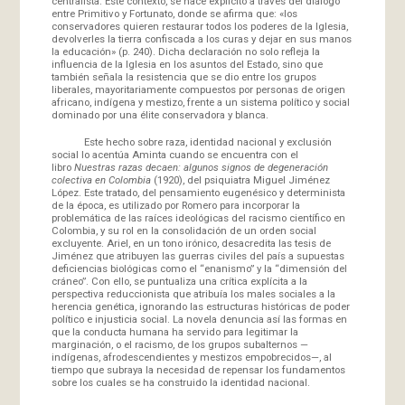
centralista. Este contexto, se hace explícito a través del diálogo
entre Primitivo y Fortunato, donde se afirma que: «los
conservadores quieren restaurar todos los poderes de la Iglesia,
devolverles la tierra confiscada a los curas y dejar en sus manos
la educación» (p. 240). Dicha declaración no solo refleja la
influencia de la Iglesia en los asuntos del Estado, sino que
también señala la resistencia que se dio entre los grupos
liberales, mayoritariamente compuestos por personas de origen
africano, indígena y mestizo, frente a un sistema político y social
dominado por una élite conservadora y blanca.
Este hecho sobre raza, identidad nacional y exclusión
social lo acentúa Aminta cuando se encuentra con el
libro
Nuestras razas decaen: algunos signos de degeneración
colectiva en Colombia
(1920), del psiquiatra Miguel Jiménez
López. Este tratado, del pensamiento eugenésico y determinista
de la época, es utilizado por Romero para incorporar la
problemática de las raíces ideológicas del racismo científico en
Colombia, y su rol en la consolidación de un orden social
excluyente. Ariel, en un tono irónico, desacredita las tesis de
Jiménez que atribuyen las guerras civiles del país a supuestas
deficiencias biológicas como el “enanismo” y la “dimensión del
cráneo”. Con ello, se puntualiza una crítica explícita a la
perspectiva reduccionista que atribuía los males sociales a la
herencia genética, ignorando las estructuras históricas de poder
político e injusticia social. La novela denuncia así las formas en
que la conducta humana ha servido para legitimar la
marginación, o el racismo, de los grupos subalternos —
indígenas, afrodescendientes y mestizos empobrecidos—, al
tiempo que subraya la necesidad de repensar los fundamentos
sobre los cuales se ha construido la identidad nacional.