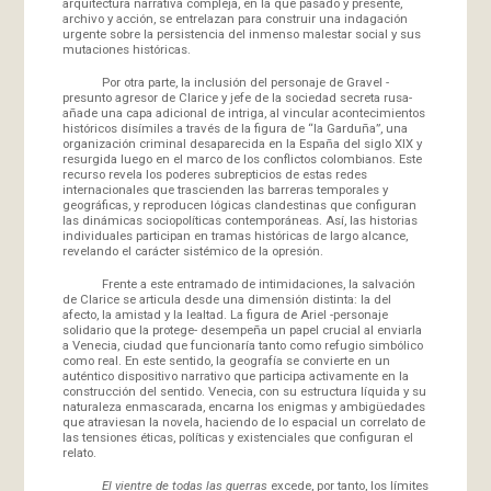
arquitectura narrativa compleja, en la que pasado y presente,
archivo y acción, se entrelazan para construir una indagación
urgente sobre la persistencia del inmenso malestar social y sus
mutaciones históricas.
Por otra parte, la inclusión del personaje de Gravel -
presunto agresor de Clarice y jefe de la sociedad secreta rusa-
añade una capa adicional de intriga, al vincular acontecimientos
históricos disímiles a través de la figura de “la Garduña”, una
organización criminal desaparecida en la España del siglo XIX y
resurgida luego en el marco de los conflictos colombianos. Este
recurso revela los poderes subrepticios de estas redes
internacionales que trascienden las barreras temporales y
geográficas, y reproducen lógicas clandestinas que configuran
las dinámicas sociopolíticas contemporáneas. Así, las historias
individuales participan en tramas históricas de largo alcance,
revelando el carácter sistémico de la opresión.
Frente a este entramado de intimidaciones, la salvación
de Clarice se articula desde una dimensión distinta: la del
afecto, la amistad y la lealtad. La figura de Ariel -personaje
solidario que la protege- desempeña un papel crucial al enviarla
a Venecia, ciudad que funcionaría tanto como refugio simbólico
como real. En este sentido, la geografía se convierte en un
auténtico dispositivo narrativo que participa activamente en la
construcción del sentido. Venecia, con su estructura líquida y su
naturaleza enmascarada, encarna los enigmas y ambigüedades
que atraviesan la novela, haciendo de lo espacial un correlato de
las tensiones éticas, políticas y existenciales que configuran el
relato.
El vientre de todas las guerras
excede, por tanto, los límites