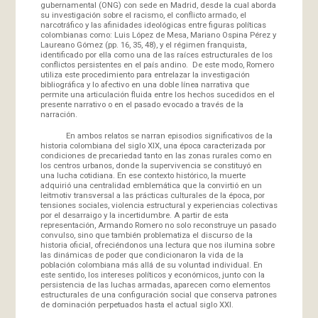
gubernamental (ONG) con sede en Madrid, desde la cual aborda
su investigación sobre el racismo, el conflicto armado, el
narcotráfico y las afinidades ideológicas entre figuras políticas
colombianas como: Luis López de Mesa, Mariano Ospina Pérez y
Laureano Gómez (pp. 16, 35, 48), y el régimen franquista,
identificado por ella como una de las raíces estructurales de los
conflictos persistentes en el país andino. De este modo, Romero
utiliza este procedimiento para entrelazar la investigación
bibliográfica y lo afectivo en una doble línea narrativa que
permite una articulación fluida entre los hechos sucedidos en el
presente narrativo o en el pasado evocado a través de la
narración.
En ambos relatos se narran episodios significativos de la
historia colombiana del siglo XIX, una época caracterizada por
condiciones de precariedad tanto en las zonas rurales como en
los centros urbanos, donde la supervivencia se constituyó en
una lucha cotidiana. En ese contexto histórico, la muerte
adquirió una centralidad emblemática que la convirtió en un
leitmotiv transversal a las prácticas culturales de la época, por
tensiones sociales, violencia estructural y experiencias colectivas
por el desarraigo y la incertidumbre. A partir de esta
representación, Armando Romero no solo reconstruye un pasado
convulso, sino que también problematiza el discurso de la
historia oficial, ofreciéndonos una lectura que nos ilumina sobre
las dinámicas de poder que condicionaron la vida de la
población colombiana más allá de su voluntad individual. En
este sentido, los intereses políticos y económicos, junto con la
persistencia de las luchas armadas, aparecen como elementos
estructurales de una configuración social que conserva patrones
de dominación perpetuados hasta el actual siglo XXI.