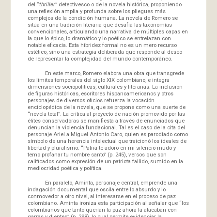
del “
thriller
” detectivesco o de la novela histórica, proponiendo
una reflexión amplia y profunda sobre los pliegues más
complejos de la condición humana. La novela de Romero se
sitúa en una tradición literaria que desafía las taxonomías
convencionales, articulando una narrativa de múltiples capas en
la que lo épico, lo dramático y lo poético se entrelazan con
notable eficacia. Esta hibridez formal no es un mero recurso
estético, sino una estrategia deliberada que responde al deseo
de representar la complejidad del mundo contemporáneo.
En este marco, Romero elabora una obra que transgrede
los límites temporales del siglo XIX colombiano, e integra
dimensiones sociopolíticas, culturales y literarias. La inclusión
de figuras históricas, escritores hispanoamericanos y otros
personajes de diversos oficios refuerza la vocación
enciclopédica de la novela, que se propone como una suerte de
“novela total”. La crítica al proyecto de nación promovido por las
élites conservadoras se manifiesta a través de enunciados que
denuncian la violencia fundacional. Tal es el caso de la cita del
personaje Ariel a Miguel Antonio Caro, quien es parodiado como
símbolo de una herencia intelectual que traicionó los ideales de
libertad y pluralismo: “Patria te adoro en mi silencio mudo y
temo profanar tu nombre santo” (p. 245), versos que son
calificados como expresión de un patriota fallido, sumido en la
mediocridad poética y política.
En paralelo, Aminta, personaje central, emprende una
indagación documental que oscila entre lo absurdo y lo
conmovedor a otro nivel, al interesarse en el proceso de paz
colombiano. Aminta ironiza esta participación al señalar que “los
colombianos que tanto querían la paz ahora la atacaban con
garras y dientes” (p. 298), lo cual permite evidenciar la