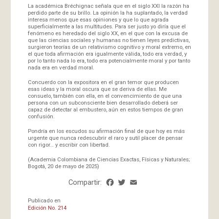
La académica Bréchignac señala que en el siglo XXI la razón ha
perdido parte de su brillo. La opinión la ha suplantado, la verdad
interesa menos que esas opiniones y que lo que agrada
superficialmente a las multitudes. Para ser justo yo diría que el
fenómeno es heredado del siglo XX, en el que con la excusa de
que las ciencias sociales y humanas no tienen leyes predictivas,
surgieron teorías de un relativismo cognitivo y moral extremo, en
el que toda afirmación era igualmente válida, todo era verdad, y
por lo tanto nada lo era, todo era potencialmente moral y por tanto
nada era en verdad moral.
Concuerdo con la expositora en el gran temor que producen
esas ideas y la moral oscura que se deriva de ellas. Me
consuelo, también con ella, en el convencimiento de que una
persona con un subconsciente bien desarrollado deberá ser
capaz de detectar al embustero, aún en estos tiempos de gran
confusión.
Pondría en los escudos su afirmación final de que hoy es más
urgente que nunca redescubrir el raro y sutil placer de pensar
con rigor… y escribir con libertad.
(Academia Colombiana de Ciencias Exactas, Físicas y Naturales;
Bogotá, 20 de mayo de 2025)
Compartir:
Facebook
Twitter
Email
Share
Publicado en
Edición No. 214