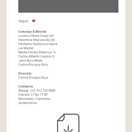
Director
Seguir:
Consejo Editorial
Luciano Mora-Osejo (א)
Valentina Marulanda (א)
Heriberto Santacruz-Ibarra
Lia Master
Marta-Cecilia Betancur G.
Carlos-Alberto Ospina H.
Jairo Ruiz-Mejía
Carlos-Enrique Ruiz.
Director
Carlos-Enrique Ruiz
Contacto
Wasap: +57 312 7313583
Carrera 17 No 71-87
Manizales, Colombia,
Sudamérica.