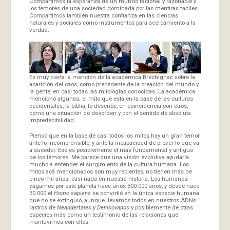
Compartimos la esperanza de un mundo racional y razonable y
los temores de una sociedad dominada por las mentiras fáciles.
Compartimos también nuestra confianza en las ciencias
naturales y sociales como instrumentos para acercamiento a la
verdad.
Es muy cierta la mención de la académica Bréchignac sobre la
aparición del caos, como precedente de la creación del mundo y
la gente, en casi todas las mitologías conocidas. La académica
mencionó algunas; el mito que está en la base de las culturas
occidentales, la biblia, lo describe, en coincidencia con otros,
como una situación de desorden y con el sentido de absoluta
impredecibilidad.
Pienso que en la base de casi todos los mitos hay un gran temor
ante lo incomprensible, y ante la incapacidad de prever lo que va
a suceder. Ese es posiblemente el más fundamental y antiguo
de los temores. Me parece que una visión evolutiva ayudaría
mucho a entender el surgimiento de la cultura humana. Los
mitos acá mencionados son muy recientes, no tienen más de
cinco mil años; casi nada en nuestra historia. Los humanos
vagamos por este planeta hace unos 300.000 años, y desde hace
30.000 el
Homo sapiens
se convirtió en la única especie humana
que no se extinguió, aunque llevamos todos en nuestros ADNs
rastros de
Neandertales y Denisovanos
y posiblemente de otras
especies más como un testimonio de las relaciones que
mantuvimos con ellos.