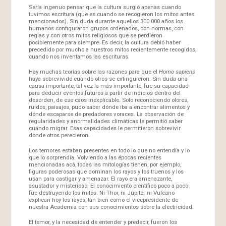
Sería ingenuo pensar que la cultura surgió apenas cuando
tuvimos escritura (que es cuando se recogieron los mitos antes
mencionados). Sin duda durante aquellos 300.000 años los
humanos configuraron grupos ordenados, con normas, con
reglas y con otros mitos religiosos que se perdieron
posiblemente para siempre. Es decir, la cultura debió haber
precedido por mucho a nuestros mitos recientemente recogidos,
cuando nos inventamos las escrituras.
Hay muchas teorías sobre las razones para que el
Homo sapiens
haya sobrevivido cuando otros se extinguieron. Sin duda una
causa importante, tal vez la más importante, fue su capacidad
para deducir eventos futuros a partir de indicios dentro del
desorden, de ese caos inexplicable. Solo reconociendo olores,
ruidos, paisajes, pudo saber dónde iba a encontrar alimentos y
dónde escaparse de predadores voraces. La observación de
regularidades y anormalidades climáticas le permitió saber
cuándo migrar. Esas capacidades le permitieron sobrevivir
donde otros perecieron.
Los temores estaban presentes en todo lo que no entendía y lo
que lo sorprendía. Volviendo a las épocas recientes
mencionadas acá, todas las mitologías tienen, por ejemplo,
figuras poderosas que dominan los rayos y los truenos y los
usan para castigar y amenazar. El rayo era amenazante,
asustador y misterioso. El conocimiento científico poco a poco
fue destruyendo los mitos. Ni Thor, ni Júpiter ni Vulcano
explican hoy los rayos, tan bien como el vicepresidente de
nuestra Academia con sus conocimientos sobre la electricidad.
El temor, y la necesidad de entender y predecir, fueron los