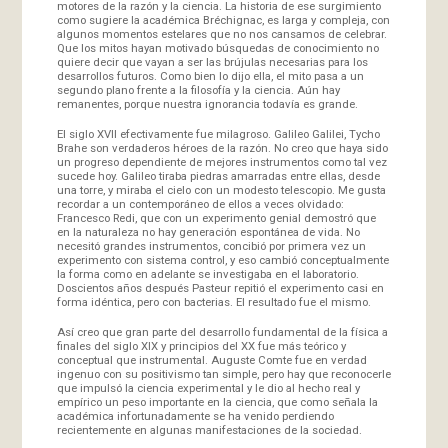
motores de la razón y la ciencia. La historia de ese surgimiento
como sugiere la académica Bréchignac, es larga y compleja, con
algunos momentos estelares que no nos cansamos de celebrar.
Que los mitos hayan motivado búsquedas de conocimiento no
quiere decir que vayan a ser las brújulas necesarias para los
desarrollos futuros. Como bien lo dijo ella, el mito pasa a un
segundo plano frente a la filosofía y la ciencia. Aún hay
remanentes, porque nuestra ignorancia todavía es grande.
El siglo XVII efectivamente fue milagroso. Galileo Galilei, Tycho
Brahe son verdaderos héroes de la razón. No creo que haya sido
un progreso dependiente de mejores instrumentos como tal vez
sucede hoy. Galileo tiraba piedras amarradas entre ellas, desde
una torre, y miraba el cielo con un modesto telescopio. Me gusta
recordar a un contemporáneo de ellos a veces olvidado:
Francesco Redi, que con un experimento genial demostró que
en la naturaleza no hay generación espontánea de vida. No
necesitó grandes instrumentos, concibió por primera vez un
experimento con sistema control, y eso cambió conceptualmente
la forma como en adelante se investigaba en el laboratorio.
Doscientos años después Pasteur repitió el experimento casi en
forma idéntica, pero con bacterias. El resultado fue el mismo.
Así creo que gran parte del desarrollo fundamental de la física a
finales del siglo XIX y principios del XX fue más teórico y
conceptual que instrumental. Auguste Comte fue en verdad
ingenuo con su positivismo tan simple, pero hay que reconocerle
que impulsó la ciencia experimental y le dio al hecho real y
empírico un peso importante en la ciencia, que como señala la
académica infortunadamente se ha venido perdiendo
recientemente en algunas manifestaciones de la sociedad.