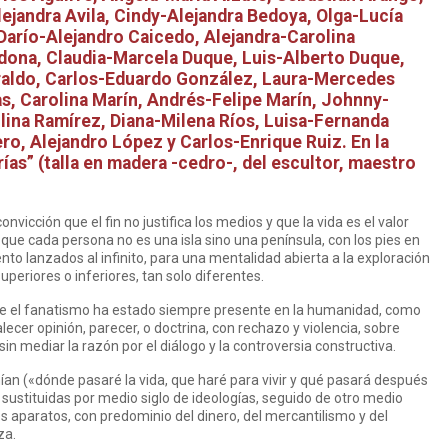
jandra Avila, Cindy-Alejandra Bedoya, Olga-Lucía
Darío-Alejandro Caicedo, Alejandra-Carolina
dona, Claudia-Marcela Duque, Luis-Alberto Duque,
raldo, Carlos-Eduardo González, Laura-Mercedes
s, Carolina Marín, Andrés-Felipe Marín, Johnny-
lina Ramírez, Diana-Milena Ríos, Luisa-Fernanda
o, Alejandro López y Carlos-Enrique Ruiz. En la
rías” (talla en madera -cedro-, del escultor, maestro
nvicción que el fin no justifica los medios y que la vida es el valor
 que cada persona no es una isla sino una península, con los pies en
ento lanzados al infinito, para una mentalidad abierta a la exploración
superiores o inferiores, tan solo diferentes.
 que el fanatismo ha estado siempre presente en la humanidad, como
cer opinión, parecer, o doctrina, con rechazo y violencia, sobre
sin mediar la razón por el diálogo y la controversia constructiva.
nían («dónde pasaré la vida, que haré para vivir y qué pasará después
sustituidas por medio siglo de ideologías, seguido de otro medio
los aparatos, con predominio del dinero, del mercantilismo y del
za.