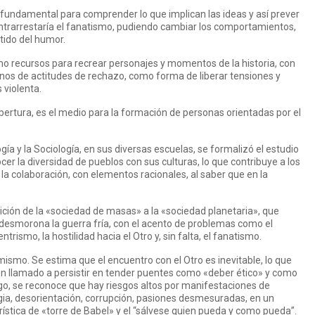
undamental para comprender lo que implican las ideas y así prever
trarrestaría el fanatismo, pudiendo cambiar los comportamientos,
tido del humor.
como recursos para recrear personajes y momentos de la historia, con
nos de actitudes de rechazo, como forma de liberar tensiones y
 violenta.
obertura, es el medio para la formación de personas orientadas por el
gía y la Sociología, en sus diversas escuelas, se formalizó el estudio
cer la diversidad de pueblos con sus culturas, lo que contribuye a los
la colaboración, con elementos racionales, al saber que en la
ición de la «sociedad de masas» a la «sociedad planetaria», que
y desmorona la guerra fría, con el acento de problemas como el
trismo, la hostilidad hacia el Otro y, sin falta, el fanatismo.
mismo. Se estima que el encuentro con el Otro es inevitable, lo que
con llamado a persistir en tender puentes como «deber ético» y como
o, se reconoce que hay riesgos altos por manifestaciones de
a, desorientación, corrupción, pasiones desmesuradas, en un
stica de «torre de Babel» y el “sálvese quien pueda y como pueda”.