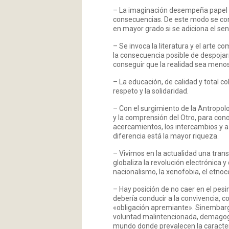
– La imaginación desempeña papel f
consecuencias. De este modo se con
en mayor grado si se adiciona el sen
– Se invoca la literatura y el arte 
la consecuencia posible de despojar
conseguir que la realidad sea menos
– La educación, de calidad y total c
respeto y la solidaridad.
– Con el surgimiento de la Antropolo
y la comprensión del Otro, para cono
acercamientos, los intercambios y a 
diferencia está la mayor riqueza.
– Vivimos en la actualidad una trans
globaliza la revolución electrónica 
nacionalismo, la xenofobia, el etnocen
– Hay posición de no caer en el pesi
debería conducir a la convivencia, 
«obligación apremiante». Sinembarg
voluntad malintencionada, demagogi
mundo donde prevalecen la caracterí