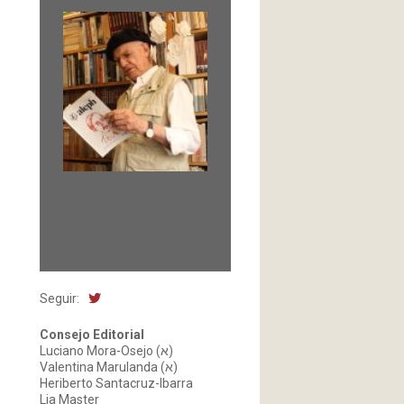
Fundada en 1966 por
Carlos-Enrique Ruiz,
Director
Seguir:
Consejo Editorial
Luciano Mora-Osejo (א)
Valentina Marulanda (א)
Heriberto Santacruz-Ibarra
Lia Master