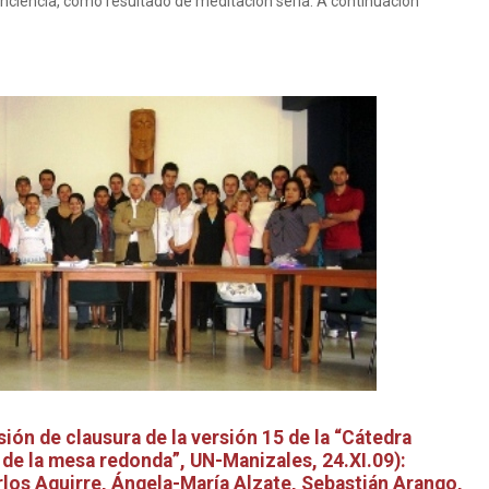
onciencia, como resultado de meditación seria. A continuación
ión de clausura de la versión 15 de la “Cátedra
 de la mesa redonda”, UN-Manizales, 24.XI.09):
los Aguirre, Ángela-María Alzate, Sebastián Arango,