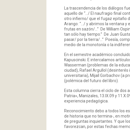
La trascendencia de los diálogos f
aquello de “…/ El naufragio final cont
otro infierno/ que el fugaz epitafi
Arango: “…/ y abrimos la ventana y 
frutas en sazón/…” De William Ospina
tan sólo hay tiempo.” De Juan Gusta
pasar/ por la tierra/…” Poesía, com
medio de la monotonía o la indifere
En el semestre académico concluido
Kapuscinski. E intercalamos artículo
Wasserman (problemas de la educació
ciudad), Rafael Argullol (desinterés 
universitaria), Mijaíl Gorbachov (a p
(polémica del futuro del libro).
Esta columna cierra el ciclo de dos a
Patria», Manizales, 13.IX.09 y 11.X
experiencia pedagógica.
Reconocimiento debo a todos los e
de historia que no termina-, en mot
de preguntas inquietantes. Y que lo
favorezcan, por estas fechas memor