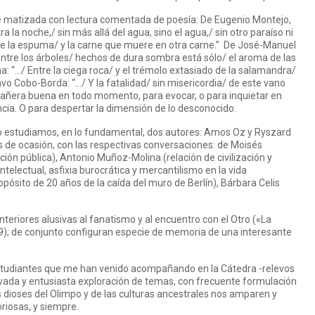
ue matizada con lectura comentada de poesía: De Eugenio Montejo,
ra la noche,/ sin más allá del agua, sino el agua,/ sin otro paraíso ni
o de la espuma/ y la carne que muere en otra carne.” De José-Manuel
entre los árboles/ hechos de dura sombra está sólo/ el aroma de las
: “…/ Entre la ciega roca/ y el trémolo extasiado de la salamandra/
vo Cobo-Borda: “…/ Y la fatalidad/ sin misericordia/ de este vano
pañera buena en todo momento, para evocar, o para inquietar en
ncia. O para despertar la dimensión de lo desconocido.
 estudiamos, en lo fundamental, dos autores: Amos Oz y Ryszard
s de ocasión, con las respectivas conversaciones: de Moisés
n pública), Antonio Muñoz-Molina (relación de civilización y
intelectual, asfixia burocrática y mercantilismo en la vida
ropósito de 20 años de la caída del muro de Berlín), Bárbara Celis
nteriores alusivas al fanatismo y al encuentro con el Otro («La
.09); de conjunto configuran especie de memoria de una interesante
studiantes que me han venido acompañando en la Cátedra -relevos
ivada y entusiasta exploración de temas, con frecuente formulación
s dioses del Olimpo y de las culturas ancestrales nos amparen y
iosas, y siempre.