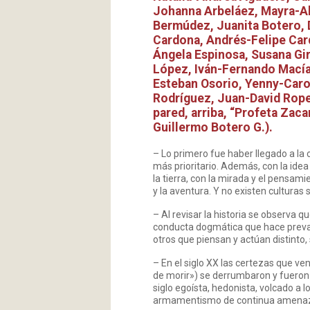
Johanna Arbeláez, Mayra-Ale
Bermúdez, Juanita Botero, 
Cardona, Andrés-Felipe Car
Ángela Espinosa, Susana Gi
López, Iván-Fernando Macía
Esteban Osorio, Yenny-Caro
Rodríguez, Juan-David Roper
pared, arriba, “Profeta Zaca
Guillermo Botero G.).
– Lo primero fue haber llegado a la co
más prioritario. Además, con la idea
la tierra, con la mirada y el pensami
y la aventura. Y no existen culturas 
– Al revisar la historia se observa
conducta dogmática que hace prevale
otros que piensan y actúan distinto, 
– En el siglo XX las certezas que ve
de morir») se derrumbaron y fueron 
siglo egoísta, hedonista, volcado a 
armamentismo de continua amena