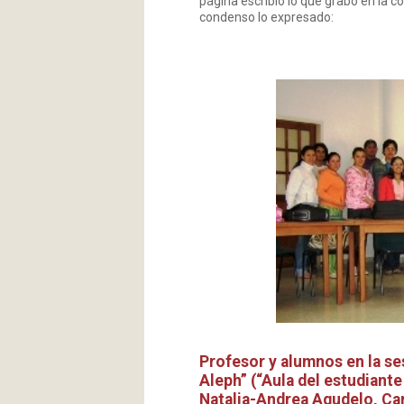
página escribió lo que grabó en la c
condenso lo expresado:
Profesor y alumnos en la ses
Aleph” (“Aula del estudiante
Natalia-Andrea Agudelo, Car