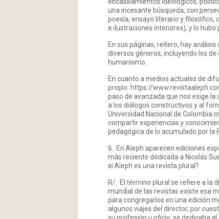
encasillamientos ideológicos, políti
una incesante búsqueda, con perseve
poesía, ensayo literario y filosófico,
e ilustraciones interiores), y lo hub
En sus páginas, reitero, hay análisi
diversos géneros, incluyendo los de
humanismo.
En cuanto a medios actuales de difu
propio:
https://www.revistaaleph.co
paso de avanzada que nos exige la c
a los diálogos constructivos y al 
Universidad Nacional de Colombia cr
compartir experiencias y conocimie
pedagógica de lo acumulado por la R
6. En Aleph aparecen ediciones espec
más reciente dedicada a Nicolás Su
si Aleph es una revista plural?
R/. El término plural se refiere a la
mundial de las revistas existe esa 
para congregarlos en una edición 
algunos viajes del director, por cu
su profesión u oficio, se dedicaba 