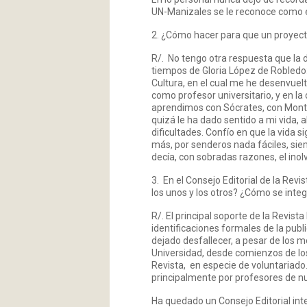
UN-Manizales se le reconoce como e
2. ¿Cómo hacer para que un proyec
R/. No tengo otra respuesta que la 
tiempos de Gloria López de Robledo:
Cultura, en el cual me he desenvuel
como profesor universitario, y en la
aprendimos con Sócrates, con Mont
quizá le ha dado sentido a mi vida, a
dificultades. Confío en que la vida
más, por senderos nada fáciles, sie
decía, con sobradas razones, el inol
3. En el Consejo Editorial de la Rev
los unos y los otros? ¿Cómo se inte
R/. El principal soporte de la Revist
identificaciones formales de la publ
dejado desfallecer, a pesar de los 
Universidad, desde comienzos de lo
Revista, en especie de voluntariado.
principalmente por profesores de nu
Ha quedado un Consejo Editorial in