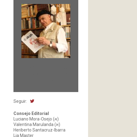
Fundada en 1966 por
Carlos-Enrique Ruiz,
Director
Seguir:
Consejo Editorial
Luciano Mora-Osejo (א)
Valentina Marulanda (א)
Heriberto Santacruz-Ibarra
Lia Master