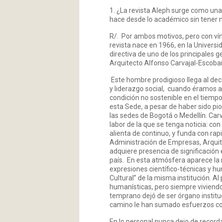
1. ¿La revista Aleph surge como una
hace desde lo académico sin tener 
R/. Por ambos motivos, pero con ví
revista nace en 1966, en la Univers
directiva de uno de los principales ge
Arquitecto Alfonso Carvajal-Escobar
Este hombre prodigioso llega al dec
y liderazgo social, cuando éramos ap
condición no sostenible en el tiempo
esta Sede, a pesar de haber sido pio
las sedes de Bogotá o Medellín. Ca
labor de la que se tenga noticia: co
alienta de continuo, y funda con ra
Administración de Empresas, Arquitec
adquiere presencia de significación e
país. En esta atmósfera aparece la r
expresiones científico-técnicas y h
Cultural” de la misma institución. Al
humanísticas, pero siempre viviend
temprano dejó de ser órgano instituc
camino le han sumado esfuerzos con
En lo personal nunca dejo de recorda