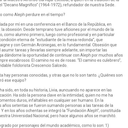
l “Decano Magnífico” (1964-1972), refundador de nuestra Sede.
to como Aleph perdure en el tiempo?
dada por mí en una conferencia en el Banco de la República, en
 la obsesión. Desde temprano tuve aficiones por el mundo de la
to, como alumno primero, luego como profesional y en particular
 condición eterna de “estudiante de la mesa redonda”, que
aigne y con Germán Arciniegas, en lo fundamental. Obsesión que
l asumir tareas y llevarlas siempre adelante, sin importar las
 siga dándome la oportunidad de continuar con Aleph por muchos años
mpre escabrosos. El camino no es de rosas. “El camino es culebrero”,
vidable folclorista Crescencio Salcedo.
ista hay personas conocidas, y otras que no lo son tanto. ¿Quiénes son
gró ese equipo?
a ha sido, en toda su historia, Livia, auncuando no aparece en las
icación. Ha sido la persona clave en la intimidad, quien no me ha
momentos duros, infaltables en cualquier ser humano. En la
s años setentas se fueron sumando personas a las tareas de la
 Y en los años ochentas se integró la “Fundación Aleph”, constituida
estra Universidad Nacional, pero hace algunos años se marchitó.
tegrado por personajes del mundo académico, como lo son: 1)