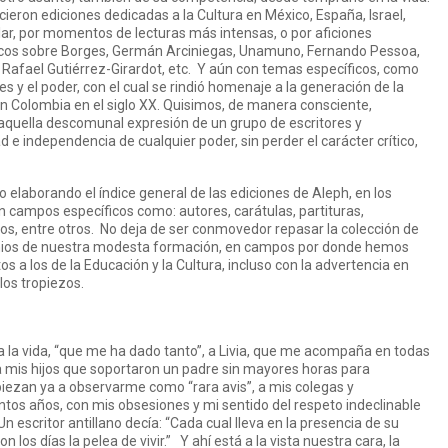
cieron ediciones dedicadas a la Cultura en México, España, Israel,
ar, por momentos de lecturas más intensas, o por aficiones
ficos sobre Borges, Germán Arciniegas, Unamuno, Fernando Pessoa,
Rafael Gutiérrez-Girardot, etc. Y aún con temas específicos, como
s y el poder, con el cual se rindió homenaje a la generación de la
en Colombia en el siglo XX. Quisimos, de manera consciente,
 aquella descomunal expresión de un grupo de escritores y
e independencia de cualquier poder, sin perder el carácter crítico,
 elaborando el índice general de las ediciones de Aleph, en los
n campos específicos como: autores, carátulas, partituras,
s, entre otros. No deja de ser conmovedor repasar la colección de
imonios de nuestra modesta formación, en campos por donde hemos
os a los de la Educación y la Cultura, incluso con la advertencia en
los tropiezos.
la vida, “que me ha dado tanto”, a Livia, que me acompaña en todas
a mis hijos que soportaron un padre sin mayores horas para
piezan ya a observarme como “rara avis”, a mis colegas y
tos años, con mis obsesiones y mi sentido del respeto indeclinable
 Un escritor antillano decía: “Cada cual lleva en la presencia de su
 los días la pelea de vivir.” Y ahí está a la vista nuestra cara, la