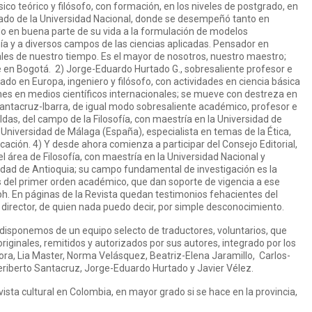
co teórico y filósofo, con formación, en los niveles de postgrado, en
ilado de la Universidad Nacional, donde se desempeñó tanto en
 en buena parte de su vida a la formulación de modelos
a y a diversos campos de las ciencias aplicadas. Pensador en
les de nuestro tiempo. Es el mayor de nosotros, nuestro maestro;
de en Bogotá. 2) Jorge-Eduardo Hurtado G., sobresaliente profesor e
ado en Europa, ingeniero y filósofo, con actividades en ciencia básica
ones en medios científicos internacionales; se mueve con destreza en
antacruz-Ibarra, de igual modo sobresaliente académico, profesor e
ldas, del campo de la Filosofía, con maestría en la Universidad de
 Universidad de Málaga (España), especialista en temas de la Ética,
cación. 4) Y desde ahora comienza a participar del Consejo Editorial,
l área de Filosofía, con maestría en la Universidad Nacional y
idad de Antioquia; su campo fundamental de investigación es la
 del primer orden académico, que dan soporte de vigencia a ese
h. En páginas de la Revista quedan testimonios fehacientes del
 director, de quien nada puedo decir, por simple desconocimiento.
disponemos de un equipo selecto de traductores, voluntarios, que
iginales, remitidos y autorizados por sus autores, integrado por los
ora, Lia Master, Norma Velásquez, Beatriz-Elena Jaramillo, Carlos-
eriberto Santacruz, Jorge-Eduardo Hurtado y Javier Vélez.
vista cultural en Colombia, en mayor grado si se hace en la provincia,