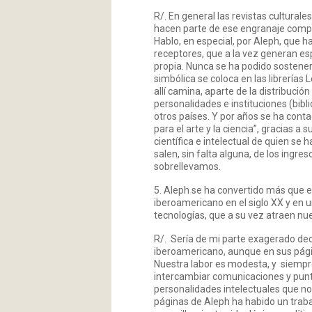
R/. En general las revistas cultural
hacen parte de ese engranaje compl
Hablo, en especial, por Aleph, que h
receptores, que a la vez generan es
propia. Nunca se ha podido sostene
simbólica se coloca en las librerías
allí camina, aparte de la distribució
personalidades e instituciones (bibl
otros países. Y por años se ha con
para el arte y la ciencia”, gracias a
científica e intelectual de quien se
salen, sin falta alguna, de los ingres
sobrellevamos.
5. Aleph se ha convertido más que 
iberoamericano en el siglo XX y en 
tecnologías, que a su vez atraen nu
R/. Sería de mi parte exagerado dec
iberoamericano, aunque en sus págin
Nuestra labor es modesta, y siempre
intercambiar comunicaciones y punto
personalidades intelectuales que n
páginas de Aleph ha habido un traba