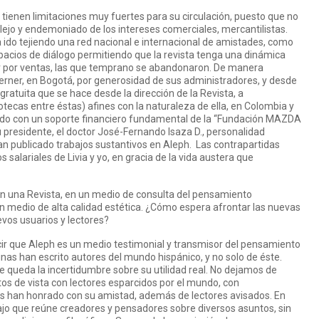
es tienen limitaciones muy fuertes para su circulación, puesto que no
ejo y endemoniado de los intereses comerciales, mercantilistas.
a ido tejiendo una red nacional e internacional de amistades, como
pacios de diálogo permitiendo que la revista tenga una dinámica
r por ventas, las que temprano se abandonaron. De manera
 Lerner, en Bogotá, por generosidad de sus administradores, y desde
n gratuita que se hace desde la dirección de la Revista, a
iotecas entre éstas) afines con la naturaleza de ella, en Colombia y
tado con un soporte financiero fundamental de la “Fundación MAZDA
 su presidente, el doctor José-Fernando Isaza D., personalidad
 han publicado trabajos sustantivos en Aleph. Las contrapartidas
os salariales de Livia y yo, en gracia de la vida austera que
en una Revista, en un medio de consulta del pensamiento
un medio de alta calidad estética. ¿Cómo espera afrontar las nuevas
evos usuarios y lectores?
ir que Aleph es un medio testimonial y transmisor del pensamiento
as han escrito autores del mundo hispánico, y no solo de éste.
 queda la incertidumbre sobre su utilidad real. No dejamos de
s de vista con lectores esparcidos por el mundo, con
os han honrado con su amistad, además de lectores avisados. En
jo que reúne creadores y pensadores sobre diversos asuntos, sin