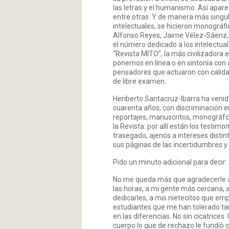
las letras y el humanismo. Así apare
entre otras. Y de manera más singul
intelectuales, se hicieron monográ
Alfonso Reyes, Jaime Vélez-Sáenz, 
el número dedicado a los intelectuale
“Revista MITO”, la más civilizadora 
ponernos en línea o en sintonía con
pensadores que actuaron con calidad 
de libre examen.
Heriberto Santacruz-Ibarra ha venido
cuarenta años, con discriminación e
reportajes, manuscritos, monográfco
la Revista: por allí están los test
trasegado, ajenos a intereses distint
sus páginas de las incertidumbres y 
Pido un minuto adicional para decir:
No me queda más que agradecerle a 
las horas, a mi gente más cercana, 
dedicarles, a mis nietecitos que em
estudiantes que me han tolerado tan
en las diferencias. No sin cicatrices.
cuerpo lo que de rechazo le fundió con