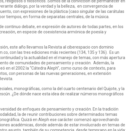
cos, religiosos o filosóficos. Somos de la convicción de permanecer en
rante diálogo, por la verdad y la belleza, en convergencia de
 cuento, con expresiones de la plástica (caso singular de las carátulas
o por tiempos, en forma de separatas centrales, de la música.
s de continuo debate, en expresión de autores de todas partes, en los
 creación, en especie de coexistencia armónica de poesía y
sión, este año llevamos la Revista al ciberespacio con dominio
m.co
, con las tres ediciones más recientes (134, 135 y 136). Es un
ontinuidad y la actualidad en el manejo de temas, con más apertura
fomento de comunidades de pensamiento y creación. Además, la
eó en el 2002 la “Cátedra Aleph”, como curso de contexto, para
ntos, con personas de las nuevas generaciones, en extensión
evista.
iales, monográficas, como la del cuarto centenario del Quijote, y la
escún. ¿De dónde nace esta idea de realizar números monográficos
 diversidad de enfoques de pensamiento y creación. En la tradición
modalidad, la de reunir contribuciones sobre determinados temas
monográfica. Quizá en Aleph ese carácter comenzó aprovechando
estiones académicas, donde además de estar involucrado en temas de
al otro asunto, también de su competencia, desde temprano en la vida: