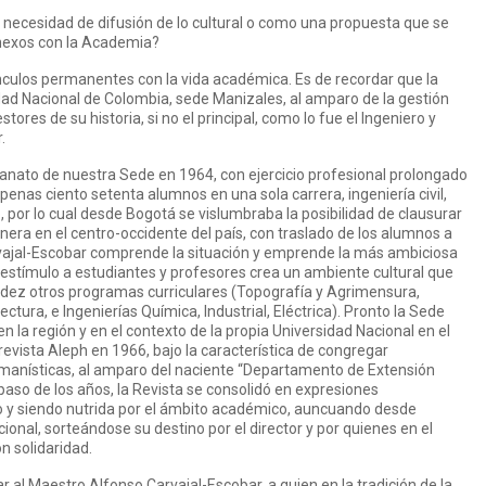
 necesidad de difusión de lo cultural o como una propuesta que se
nexos con la Academia?
nculos permanentes con la vida académica. Es de recordar que la
idad Nacional de Colombia, sede Manizales, al amparo de la gestión
stores de su historia, si no el principal, como lo fue el Ingeniero y
.
anato de nuestra Sede en 1964, con ejercicio profesional prolongado
enas ciento setenta alumnos en una sola carrera, ingeniería civil,
, por lo cual desde Bogotá se vislumbraba la posibilidad de clausurar
nera en el centro-occidente del país, con traslado de los alumnos a
rvajal-Escobar comprende la situación y emprende la más ambiciosa
n estímulo a estudiantes y profesores crea un ambiente cultural que
pidez otros programas curriculares (Topografía y Agrimensura,
tura, e Ingenierías Química, Industrial, Eléctrica). Pronto la Sede
n la región y en el contexto de la propia Universidad Nacional en el
evista Aleph en 1966, bajo la característica de congregar
umanísticas, al amparo del naciente “Departamento de Extensión
 paso de los años, la Revista se consolidó en expresiones
o y siendo nutrida por el ámbito académico, auncuando desde
ional, sorteándose su destino por el director y por quienes en el
 solidaridad.
r al Maestro Alfonso Carvajal-Escobar, a quien en la tradición de la