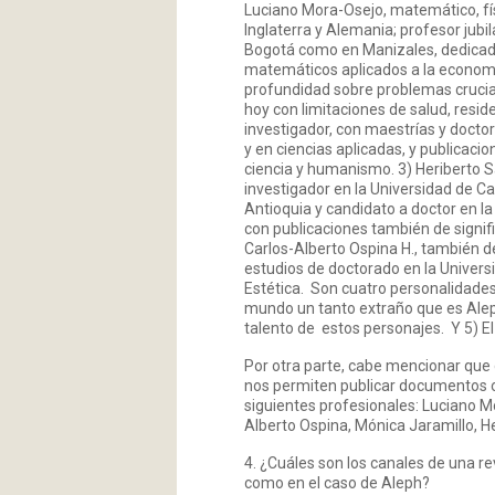
Luciano Mora-Osejo, matemático, físi
Inglaterra y Alemania; profesor jub
Bogotá como en Manizales, dedicado
matemáticos aplicados a la economí
profundidad sobre problemas crucia
hoy con limitaciones de salud, resi
investigador, con maestrías y doctor
y en ciencias aplicadas, y publicaci
ciencia y humanismo. 3) Heriberto S
investigador en la Universidad de Ca
Antioquia y candidato a doctor en la
con publicaciones también de signifi
Carlos-Alberto Ospina H., también de
estudios de doctorado en la Univers
Estética. Son cuatro personalidades
mundo un tanto extraño que es Alep
talento de estos personajes. Y 5) El
Por otra parte, cabe mencionar que 
nos permiten publicar documentos or
siguientes profesionales: Luciano M
Alberto Ospina, Mónica Jaramillo, H
4. ¿Cuáles son los canales de una re
como en el caso de Aleph?