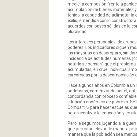
medie la compasión frente a poblaci
acumulación de bienes materiales y 
tenido la capacidad de aclimatar la
exilio, entendida como constructor
acuerdos con bases sólidas en la co
pluralidad.
Los intereses personales, de grupos
poderes. Los indicadores siguen mo
las mayorías en desamparo, sin darno
incidencia de actitudes humanas (co
notarlo se pensará que el problema e
acumuladas, en cruel individualismo
carcomidas por la descomposición 
Hace algunos años en Colombia un 
poderosos, comenzando por él, entr
concordancia con proceso confiable q
situación endémica de pobreza. Se t
Compartir» para hacer escuelas que 
para incentivar la educación y emular
Pero le seguimos jugando a la guerr
que permitan elevar de manera progre
manera que la población sea menos m