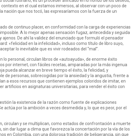
 social rutinario, es un proceder afincado en lo hondo de los deseos,
el contexto en el cual estamos inmersos, al observar con un poco de
la nación que nos tocó, las expresaríamos con la fuerza de un
stado de continuo placer, en conformidad con la carga de experiencias
imposible. A lo mejor apenas sensación fugaz, antecedida y seguida
y ajenos. De ahí la validez del enunciado que formuló el pensador
«felicidad en la infelicidad», incluso como título de libro suyo,
ceptar lo inevitable que es vivir rodeados del “mal”.
n lo personal, circulan libros de «autoayuda», de enorme éxito
os por internet, con fáciles recetas, amparadas por la más ingenua
oja pueda alcanzar en breve tiempo el éxito, la felicidad, y
 de personas, sobrecogidas por la ansiedad y la angustia, frente a
elan a esos recursos que contienen ejemplos coloridos de imitar, en
 artificios en asignaturas universitarias, para vender el éxito con
stión la existencia de la razón como fuente de explicaciones
Se actúa por la ambición a veces desmedida y, lo que es peor, por el
n, circulan y se multiplican, como estados de confrontación a muerte
, sin dar lugar a clima que favorezca la concertación por la vía de los
s en Colombia, con una dolorosa tradición de beligerancia, sin que