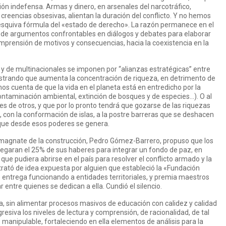
ón indefensa. Armas y dinero, en arsenales del narcotráfico,
creencias obsesivas, alientan la duración del conflicto. Y no hemos
 esquiva fórmula del «estado de derecho». La razón permanece en el
a de argumentos confrontables en diálogos y debates para elaborar
mprensión de motivos y consecuencias, hacia la coexistencia en la
 y de multinacionales se imponen por “alianzas estratégicas” entre
strando que aumenta la concentración de riqueza, en detrimento de
s cuenta de que la vida en el planeta está en entredicho por la
ntaminación ambiental, extinción de bosques y de especies…). O al
s de otros, y que por lo pronto tendrá que gozarse de las riquezas
, con la conformación de islas, a la postre barreras que se deshacen
que desde esos poderes se genera.
magnate de la construcción, Pedro Gómez-Barrero, propuso que los
egaran el 25% de sus haberes para integrar un fondo de paz, en
ue pudiera abrirse en el país para resolver el conflicto armado y la
rató de idea expuesta por alguien que estableció la «Fundación
entrega funcionando a entidades territoriales, y premia maestros
 entre quienes se dedican a ella. Cundió el silencio.
a, sin alimentar procesos masivos de educación con calidez y calidad
siva los niveles de lectura y comprensión, de racionalidad, de tal
anipulable, fortaleciendo en ella elementos de análisis para la