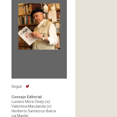
Fundada en 1966 por
Carlos-Enrique Ruiz,
Director
Seguir:
Consejo Editorial
Luciano Mora-Osejo (א)
Valentina Marulanda (א)
Heriberto Santacruz-Ibarra
Lia Master