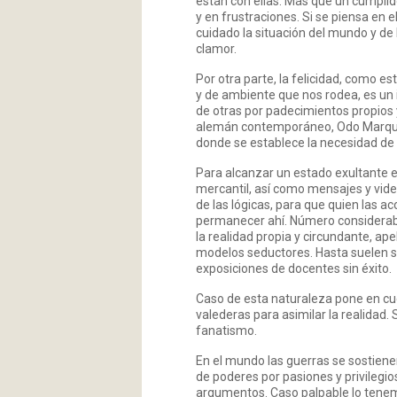
están con ellas. Más que un cumplido
y en frustraciones. Si se piensa en 
cuidado la situación del mundo y de 
clamor.
Por otra parte, la felicidad, como e
y de ambiente que nos rodea, es un 
de otras por padecimientos propios 
alemán contemporáneo, Odo Marquard: 
donde se establece la necesidad de a
Para alcanzar un estado exultante e
mercantil, así como mensajes y vide
de las lógicas, para que quien las ac
permanecer ahí. Número considerable
la realidad propia y circundante, ap
modelos seductores. Hasta suelen ser
exposiciones de docentes sin éxito.
Caso de esta naturaleza pone en cue
valederas para asimilar la realidad. 
fanatismo.
En el mundo las guerras se sostiene
de poderes por pasiones y privilegios
argumentos. Caso palpable lo tenemo