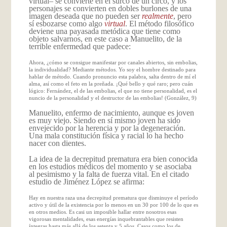
virtual– se convierte en el surco de un circo, y los
personajes se convierten en dobles burlones de una
imagen deseada que no pueden ser
realmente
, pero
sí esbozarse como algo
virtual
. El método filosófico
deviene una payasada metódica que tiene como
objeto salvarnos, en este caso a Manuelito, de la
terrible enfermedad que padece:
Ahora, ¿cómo se consigue manifestar por canales abiertos, sin embolias,
la individualidad? Mediante métodos. Yo soy el hombre destinado para
hablar de método. Cuando pronuncio esta palabra, salta dentro de mí el
alma, así como el feto en la preñada. ¡Qué bello y qué raro; pero cuán
lógico: Fernández, el de las embolias, el que no tiene personalidad, es el
nuncio de la personalidad y el destructor de las embolias! (González, 9)
Manuelito, enfermo de nacimiento, aunque es joven
es muy viejo. Siendo en sí mismo joven ha sido
envejecido por la herencia y por la degeneración.
Una mala constitución física y racial lo ha hecho
nacer con dientes.
La idea de la decrepitud prematura era bien conocida
en los estudios médicos del momento y se asociaba
al pesimismo y la falta de fuerza vital. En el citado
estudio de Jiménez López se afirma:
Hay en nuestra raza una decrepitud prematura que disminuye el período
activo y útil de la existencia por lo menos en un 30 por 100 de lo que es
en otros medios. Es casi un imposible hallar entre nosotros esas
vigorosas mentalidades, esas energías inquebrantables que resisten
íntegras hasta más allá de los setenta y 5 años. Casos como los de