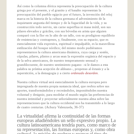
Así como la columna dórica representa la preocupación de la cultura
griega por el presente, y el granito y el basalto representan la
preocupación del pueblo egipcio por el futuro, la invención del reloj
marca en la historia de la cultura germana el advenimiento de la
inquietante angustia del tiempo y de la fugacidad de la vida, y su
construcción todo nervio, sin carne superflua ni masa inútil, son sus
pilares elevados y gráciles, con sus bóvedas en arista que alguien
comparó con la flor en lo alto de un tallo, con su prodigioso equilibrio
de resistencias y contrapesos, y, finalmente, con su espacio, que es
esencialmente vida expresiva, espiritual e impalpable, es la maravillosa
estilización del bosque nórdico; del mismo modo pudiéramos
representarnos la cultura americana dinámica, cuya carga y sostén,
cúpulas, pilares, plintos y arcas sean la expresión orgánica del espacio y
de la selva americanos, de nuestro temperamento sensual y
grandilocuente, de nuestro sentimiento pagano –si le damos a esta
palabra su prístina acepción de aldeano–, propenso al éxtasis y a la
superstición, a la demagogia y a cierto
ordenado desorden.
Nuestra cultura virtual será esencialmente la cultura europea pero
impregnada de nuestra propia sustancia ideal, que reobra sobre sus
aportes, transformándolos y recreándolos, imponiéndoles nuestra
voluntad y designio, para modelar el mundo según las preferencias de
nuestra intimidad y proyectar señorialmente nuestra alma sobre las
representaciones que la cultura occidental nos ha transmitido a lo largo
de cuatro centurias. (Achury Valenzuela, 36-37)
La virtualidad afirma la continuidad de las formas
europeas añadiéndoles un sello expresivo propio. La
cultura latinoamericana tendría pues, como marco de
su representación, las formas europeas y, como obra
cultural, la misión de reobrar y recrear el tipo de