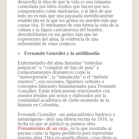
desarrollo la idea de que la vida es una máquina
controlada por hilos ocultos que hacen que nos
comportemos como marionetas, o la idea de que
todo no es más que una payasada metódicamente
establecida en la que los gestos no pueden más que
causar risa. Si miráramos de esta forma la vida de la
cultura y la figura caricaturesca del hombre,
descubriríamos en sus gestos más que las
expresiones del alma, la evidencia de una
enfermedad de visos cómicos.
Fernando González y la antifilosofía
II.
Enfermedades del alma llamadas “embolias
psíquicas”
o “complejo de hijo de puta”
y
comportamientos dramáticos como la
“autoexpresión”, la “simulación”
o el “método
emotivo”, son nociones, figurines verbales o
conceptos hilarantes fundamentales para
Fernando
González. Están irónicamente relacionados con
asuntos tenidos por serios y elaborados por la
comunidad académica de cierto momento de la
historia en Colombia.
Fernando González –un antiacadémico burlesco e
intransigente– dejó una libreta escrita en 1916, la
fecha en que se publicó su primera obra
Pensamientos de un viejo,
en la que mostraba al
payaso como la figura predilecta para representar
nuestra alma. Dice en aquella libreta, cuyo título es