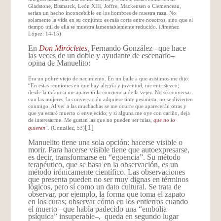
Gladstone, Bismarck, León XIII, Joffre, Mackensen o Clemenceau,
serían un hecho inconcebible en los hombres de nuestra raza. No
solamente la vida en su conjunto es más corta entre nosotros, sino que el
tiempo útil de ella se muestra lamentablemente reducido. (Jiménez
López: 14-15)
En
Don Mirócletes,
Fernando González –que hace
las veces de un doble y ayudante de escenario–
opina de Manuelito:
Era un pobre viejo de nacimiento. En un baile a que asistimos me dijo:
“En estas reuniones en que hay alegría y juventud, me entristezco;
desde la infancia me apareció la conciencia de la vejez. No sé conversar
con las mujeres; la conversación adquiere tinte pesimista; no se divierten
conmigo. Al ver a las muchachas se me ocurre que aparecerán otras y
que ya estaré muerto o envejecido; y si alguna me oye con cariño, deja
de interesarme. Me gustan las que no pueden ser mías,
que no lo
[1]
quieren
”. (González, 53)
Manuelito tiene una sola opción: hacerse visible o
morir. Para hacerse visible tiene que autoexpresarse,
es decir, transformarse en “egoencia”. Su método
terapéutico, que se basa en la observación, es un
método irónicamente científico. Las observaciones
que presenta pueden no ser muy dignas en términos
lógicos, pero sí como un dato cultural. Se trata de
observar, por ejemplo, la forma que toma el zapato
en los curas; observar cómo en los entierros cuando
el muerto –que había padecido una “embolia
psíquica”
insuperable–, queda en segundo lugar