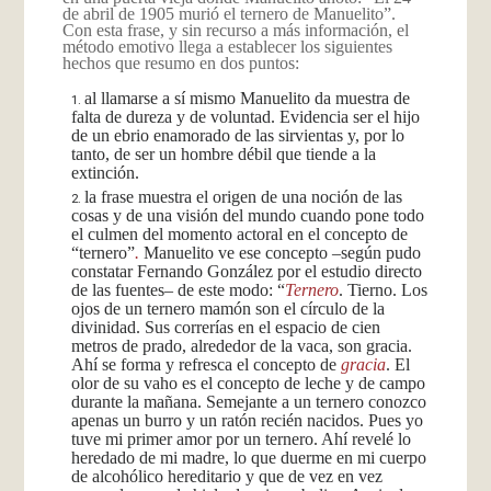
de abril de 1905 murió el ternero de Manuelito”.
Con esta frase, y sin recurso a más información, el
método emotivo llega a establecer los siguientes
hechos que resumo en dos puntos:
al llamarse a sí mismo Manuelito da muestra de
falta de dureza y de voluntad. Evidencia ser el hijo
de un ebrio enamorado de las sirvientas y, por lo
tanto, de ser un hombre débil que tiende a la
extinción.
la frase muestra el origen de una noción de las
cosas y de una visión del mundo cuando pone todo
el culmen del momento actoral en el concepto de
“ternero”
.
Manuelito ve ese concepto –según pudo
constatar Fernando González por el estudio directo
de las fuentes– de este modo: “
Ternero
. Tierno. Los
ojos de un ternero mamón son el círculo de la
divinidad. Sus correrías en el espacio de cien
metros de prado, alrededor de la vaca, son gracia.
Ahí se forma y refresca el concepto de
gracia
. El
olor de su vaho es el concepto de leche y de campo
durante la mañana. Semejante a un ternero conozco
apenas un burro y un ratón recién nacidos. Pues yo
tuve mi primer amor por un ternero. Ahí revelé lo
heredado de mi madre, lo que duerme en mi cuerpo
de alcohólico hereditario y que de vez en vez