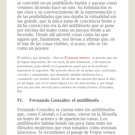
se convirtió en un antifilósofo burlón y payaso como
venimos diciendo hace un rato. Su formulación es
tan clara y su convencimiento de la representación y
de las posibilidades que nos dejaba la virtualidad era
tan grande, que la única toma de conciencia frente a
dicha convicción era la del antifilósofo que se pone
por encima del teatro como un payaso frente a un
incendio. Desde allí advirtió cosas como las que
siguen que, finalmente, nos llevan a afirmar que, en
el mar de las cosas visibles, si acaso, sólo se vio
como un payaso:
El médico, por ejemplo, –dice en
El payaso interior
– es preciso que sea
de figura imponente, de voz recia, de aire misterioso, y de maneras
autoritarias, pues sabido es el grandioso papel que en la medicina
representa la sugestión. Me acuerdo ahora de un primo mío, enclenque,
cenceño y amojamado, que deseando estudiar medicina fue a
consultarlo con nuestro abuelo. Al oír éste las razones del mozo le dijo:
no tal hagas, que tú no tienes figura a no ser para jesuita, y aun tengo
para mí que sólo servirás para confesor de viudas jóvenes. (González,
80)
IV.
Fernando González: el antifilósofo
Fernando González se cuenta entre los antifilósofos
que, como Colomés o Luciano, vieron en la filosofía
un teatro de actores y de apariencias vanas. Los
antifilósofos habían tenido tan poca fama entre los
filósofos modernos que eran tomados como ironistas
falaciosos. Si recordamos el pasaje de Feijoo vemos