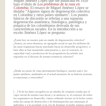
Miguel Jiménez López que fue publicada en 1920
bajo el título de
Los problemas de la raza en
Colombia.
El ensayo de Miguel Jiménez López se
titulaba “Algunos signos de degeneración colectiva
en Colombia y otros países similares”
.
Los puntos
básicos de discusión se referían a una supuesta
degeneración anatómica, fisiológica, patológica y
psíquica de los colombianos derivada de sus
características raciales. En la introducción a su
escrito Jiménez López se pregunta:
¿Existe hoy en nuestro país un estado de degeneración colectiva?
¿Somos, en otros términos, un agregado social en que los atributos de
las razas originarias hayan marchado hacia un desarrollo progresivo, o
bien ellos se han mantenido estacionarios o, por el contrario, la
capacidad vital y productora de los progenitores ha sufrido una
regresión en el decurso de nuestra existencia colectiva?
¿Desde un punto de vista estrictamente biológico, nuestro país y los
países similares, analizados en el actual momento de su historia avanzan,
se estacionan o retroceden?
[…] Si de los datos recogidos en un estudio de conjunto resulta que el
vigor inicial de nuestra raza decae y se aminora; si, al contrario de todos
los organismos en desarrollo, vamos cediendo terreno en la lucha contra
todas las causas de destrucción y de desintegración que amenazan al
individuo y a la sociedad; si en vez de dominar al medio estamos siendo