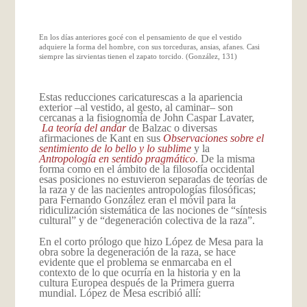
En los días anteriores gocé con el pensamiento de que el vestido
adquiere la forma del hombre, con sus torceduras, ansias, afanes. Casi
siempre las sirvientas tienen el zapato torcido. (González, 131)
Estas reducciones caricaturescas a la apariencia
exterior –al vestido, al gesto, al caminar– son
cercanas a la fisiognomía de John Caspar Lavater,
La teoría del andar
de Balzac o diversas
afirmaciones de Kant en sus
Observaciones sobre el
sentimiento de lo bello y lo sublime
y la
Antropología en sentido pragmático
. De la misma
forma como en el ámbito de la filosofía occidental
esas posiciones no estuvieron separadas de teorías de
la raza y de las nacientes antropologías filosóficas;
para Fernando González eran el móvil para la
ridiculización sistemática de las nociones de “síntesis
cultural” y de “degeneración colectiva de la raza”.
En el corto prólogo que hizo López de Mesa para la
obra sobre la degeneración de la raza, se hace
evidente que el problema se enmarcaba en el
contexto de lo que ocurría en la historia y en la
cultura Europea después de la Primera guerra
mundial. López de Mesa escribió allí: