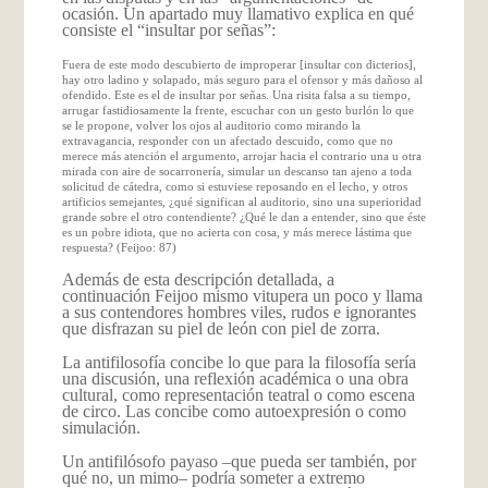
ocasión. Un apartado muy llamativo explica en qué
consiste el “insultar por señas”:
Fuera de este modo descubierto de improperar [insultar con dicterios],
hay otro ladino y solapado, más seguro para el ofensor y más dañoso al
ofendido. Este es el de insultar por señas. Una risita falsa a su tiempo,
arrugar fastidiosamente la frente, escuchar con un gesto burlón lo que
se le propone, volver los ojos al auditorio como mirando la
extravagancia, responder con un afectado descuido, como que no
merece más atención el argumento, arrojar hacia el contrario una u otra
mirada con aire de socarronería, simular un descanso tan ajeno a toda
solicitud de cátedra, como si estuviese reposando en el lecho, y otros
artificios semejantes, ¿qué significan al auditorio, sino una superioridad
grande sobre el otro contendiente? ¿Qué le dan a entender, sino que éste
es un pobre idiota, que no acierta con cosa, y más merece lástima que
respuesta? (Feijoo: 87)
Además de esta descripción detallada, a
continuación Feijoo mismo vitupera un poco y llama
a sus contendores hombres viles, rudos e ignorantes
que disfrazan su piel de león con piel de zorra.
La antifilosofía concibe lo que para la filosofía sería
una discusión, una reflexión académica o una obra
cultural, como representación teatral o como escena
de circo. Las concibe como autoexpresión o como
simulación.
Un antifilósofo payaso –que pueda ser también, por
qué no, un mimo– podría someter a extremo