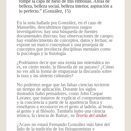
rompe la capa de hielo de mis embolias. Ansia de
belleza, belleza social, belleza interior, aspiración a
lo perfecto.” (González, 15)
En la nota hallada por González, en el caso de
Manuelito, descubrimos rigurosos rasgos
investigativos: hay una búsqueda de fuentes
documentales directas; hay observaciones de campo;
hay establecimiento de conceptos, datos y fechas; se
expone un marco conceptual y una jerarquía de
conceptos que involucra disciplinas mentales como
la psicología y la fisiología.
¿Podríamos decir que una ironía tan sistemática no
es, en cierto modo, la filosofía de un payaso? ¿Cómo
no ver allí la forma de empayasar la discusión sobre
la raza y las síntesis culturales?
No podemos negar que las falsas ciencias tuvieron
un tiempo de aplicación. Durante los siglos
ilustrados hubo pensadores, como John Caspar
Lavater, que trataron de explicar el comportamiento
y la conciencia a partir de la apariencia física y
enseñaron a reconocer en el gesto al ladrón, al bruto,
al genio y al filósofo. También hubo una ciencia
irónica, la ciencia de Balzac, su
Teoría del andar.
¿Acaso no estará Fernando González más bien del
lado de la tradición de los fisiognomistas y