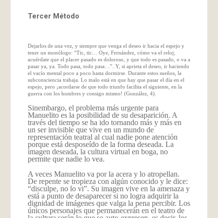
Tercer Método
Dejarlos de una vez, y siempre que venga el deseo ir hacia el espejo y
tener un monólogo: “Tic, tic… Oye, Fernández, cómo va el reloj;
acuérdate que el placer pasado es doloroso, y que todo es pasado, o va a
pasar ya, ya. Todo pasa, todo pasa…”. Y, si aprieta el deseo, ir haciendo
el vacío mental poco a poco hasta dormirse. Durante estos sueños, la
subconsciencia trabaja. Lo malo está en que hay que pasar el día en el
espejo, pero ¡acordarse de que todo triunfo facilita el siguiente, en la
guerra con los hombres y consigo mismo! (González, 4).
Sinembargo, el problema más urgente para
Manuelito es la posibilidad de su desaparición. A
través del tiempo se ha ido tornando más y más en
un ser invisible que vive en un mundo de
representación teatral al cual nadie pone atención
porque está desposeído de la forma deseada. La
imagen deseada, la cultura virtual en boga, no
permite que nadie lo vea.
A veces Manuelito va por la acera y lo atropellan.
De repente se tropieza con algún conocido y le dice:
“disculpe, no lo vi”. Su imagen vive en la amenaza y
está a punto de desaparecer si no logra adquirir la
dignidad de imágenes que valga la pena percibir. Los
únicos personajes que permanecerán en el teatro de
la cultura serán lo que se auto-expresen, es decir, los