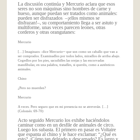
La discusión continúa y Mercurio aclara que esos
seres no son máquinas sino hombres de carne y
hueso, aunque puedan ser tratados como animales:
pueden ser disfrazados –¡ellos mismos se
disfrazan!–, su comportamiento llega a ser astuto y
multiforme, unas veces parecen leones, otras
corderos y otras orangutanes:
Mercurio
–
[…] Imaginaos –dice Mercurio
que son como un caballo que van a
ser comprados. Examinadlos por todos lados, miradlos de arriba abajo.
Cogedlos por los pies, sacudidles las orejas y las encorvadas
mandíbulas; en una palabra, tratadles, si queréis, como a auténticos
animales.
Chino
¿Pero no muerden?
Mercurio
A veces. Pero seguro que en mi presencia no se atreverán. […]
(Colomés: 69-70)
Acto seguido Mercurio los exhibe haciéndolos
caminar como en un desfile de animales de circo.
Luego los subasta. El primero en pasar es Voltaire
que espanta al chino y le hace exclamar: “¿Qué es
esto? ¿Cómo tan delgado y descarnado? Es largo y