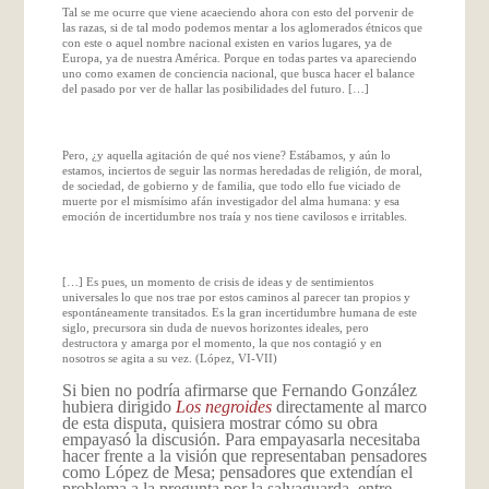
Tal se me ocurre que viene acaeciendo ahora con esto del porvenir de
las razas, si de tal modo podemos mentar a los aglomerados étnicos que
con este o aquel nombre nacional existen en varios lugares, ya de
Europa, ya de nuestra América. Porque en todas partes va apareciendo
uno como examen de conciencia nacional, que busca hacer el balance
del pasado por ver de hallar las posibilidades del futuro. […]
Pero, ¿y aquella agitación de qué nos viene? Estábamos, y aún lo
estamos, inciertos de seguir las normas heredadas de religión, de moral,
de sociedad, de gobierno y de familia, que todo ello fue viciado de
muerte por el mismísimo afán investigador del alma humana: y esa
emoción de incertidumbre nos traía y nos tiene cavilosos e irritables.
[…] Es pues, un momento de crisis de ideas y de sentimientos
universales lo que nos trae por estos caminos al parecer tan propios y
espontáneamente transitados. Es la gran incertidumbre humana de este
siglo, precursora sin duda de nuevos horizontes ideales, pero
destructora y amarga por el momento, la que nos contagió y en
nosotros se agita a su vez. (López, VI-VII)
Si bien no podría afirmarse que Fernando González
hubiera dirigido
Los negroides
directamente al marco
de esta disputa, quisiera mostrar cómo su obra
empayasó la discusión. Para empayasarla necesitaba
hacer frente a la visión que representaban pensadores
como López de Mesa; pensadores que extendían el
problema a la pregunta por la salvaguarda, entre