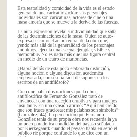
Esta teatralidad y comicidad de la vida es el estado
general de una caricaturización: sus personajes
individuales son caricaturas, actores de cine o una
masa amorfa que se mueve a la deriva de las fuerzas.
La auto-expresión revela la individualidad que salta
de las determinaciones de la masa. Quien se auto-
expresa es como el actor central de la obra que,
yendo más allá de la generalidad de los personajes
anónimos, ejecuta una escena ejemplar, visible y
memorable. No es nada más que una figura central
en medio de un teatro de marionetas.
¿Habrá detrás de esta poco elaborada distinción,
alguna noción o alguna discusión académica
empayasada, como sería fácil de suponer en los
escritos de un antifilósofo?
Creo que había dos nociones que la obra
antifilosófica de Fernando González trató de
envanecer con una reacción eruptiva y para muchos
insultante. En una ocasión afirmó: “Aquí han creído
que son frases graciosas; mis palabras son símbolos”
(González, 44). La percepción que Fernando
González tenía de su propia obra nos recuerda la ya
un poco paradójica condición del payaso señalada
por Kierkegaard: cuando el payaso habla en serio el
público ríe porque confunde lo que dice con un