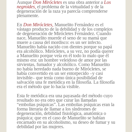
Aunque
Don Mirócletes
es una obra anterior a
Los
negroides,
el problema de la virtualidad y de la
degeneración de la raza ya parecía comprenderse
plenamente.
En
Don Mirócletes,
Manuelito Fernández es el
vástago producto de la debilidad y de los complejos
de degeneración de Mirócletes Fernández. Cuando
nace, Manuelito muerde el seno de su mamá que
muere a causa del mordisco: es un ser infecto.
Manuelito había nacido con dientes porque su papá
era alcohólico. Mirócletes, a su vez, no podía querer
a Manuelito porque veía en él todo lo malo que él
mismo era: un hombre veleidoso de amor por las
sirvientas, fumador y alcohólico. Como Manuelito
no había heredado nada bueno de Mirócletes, se
había convertido en un ser entorpecido –y casi
invisible– que tenía como única posibilidad de
salvación una fe metódica en la filosofía. La filosofía
era el método que lo hacía visible.
Esta fe metódica era una payasada del método cuyo
resultado no era otro que curar las llamadas
“embolias psíquicas”. Las embolias psíquicas eran la
forma literaria de llamar a los síndromes de
degeneración, debilidad fisiológica, anatómica o
psíquica; que en el caso de Manuelito se habían
encarnado en su alcoholismo, su deseo de fumar y su
debilidad por las mujeres.