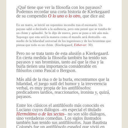
¿Qué tiene que ver la filosofía con los payasos?
Podemos recordar una corta historia de Kierkegaard
de su compendio
O lo uno o lo otro,
que dice así:
En un teatro, se inició un repentino incendio tras el escenario. Un
payaso salió a decírselo a la audiencia, pero esta pensó que se trataba de
un chiste y aplaudió. Se lo dijo de nuevo, pero se puso a reír aún más.
Supongo que esta será la manera como el mundo será destruido –en
medio de la hilaridad universal de los ingeniosos y de los bromistas que
piensa que todo es un chiste. (Kierkegaard,
Either-or:
30).
Pero no se trata tanto de esta alusión a Kierkegaard.
En cierta medida la filosofía también ha tenido sus
payasos y sus bromistas, tanto así que la risa y la
burla tienen una importancia considerable en
filósofos como Pascal o Bergson.
Más allá de la risa o de la burla, encontramos que la
hilaridad, el juego sutil del humor y la irreverencia
verbal, es muy propia de los antifilósofos:
predicadores tardíos, reaccionarios, ironista y, quizá,
payasos.
Entre los clásicos el antifilósofo más conocido es
Luciano cuyos diálogos –en especial el titulado
Hermótimo o de las sectas
– no son sólo diálogos,
sino verdaderas comedias. Los siglos ilustrados
también han tenido sus antifilósofos. Juan Bautista
Colomés fue un antifilósofo español que vivió en