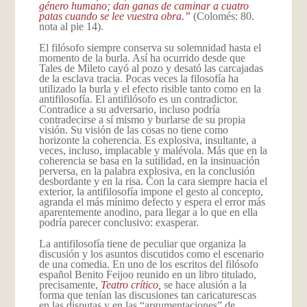
género humano; dan ganas de caminar a cuatro
patas cuando se lee vuestra obra.”
(Colomés: 80.
nota al pie 14).
El filósofo siempre conserva su solemnidad hasta el
momento de la burla. Así ha ocurrido desde que
Tales de Mileto cayó al pozo y desató las carcajadas
de la esclava tracia. Pocas veces la filosofía ha
utilizado la burla y el efecto risible tanto como en la
antifilosofía. El antifilósofo es un contradictor.
Contradice a su adversario, incluso podría
contradecirse a sí mismo y burlarse de su propia
visión. Su visión de las cosas no tiene como
horizonte la coherencia. Es explosiva, insultante, a
veces, incluso, implacable y malévola. Más que en la
coherencia se basa en la sutilidad, en la insinuación
perversa, en la palabra explosiva, en la conclusión
desbordante y en la risa. Con la cara siempre hacia el
exterior, la antifilosofía impone el gesto al concepto,
agranda el más mínimo defecto y espera el error más
aparentemente anodino, para llegar a lo que en ella
podría parecer conclusivo: exasperar.
La antifilosofía tiene de peculiar que organiza la
discusión y los asuntos discutidos como el escenario
de una comedia. En uno de los escritos del filósofo
español Benito Feijoo reunido en un libro titulado,
precisamente,
Teatro crítico,
se hace alusión a la
forma que tenían las discusiones tan caricaturescas
en las disputas y en las “argumentaciones” de