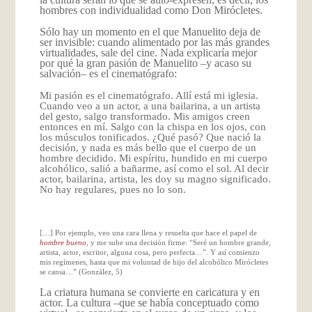
hombres con individualidad como Don Mirócletes.
Sólo hay un momento en el que Manuelito deja de
ser invisible: cuando alimentado por las más grandes
virtualidades, sale del cine. Nada explicaría mejor
por qué la gran pasión de Manuelito –y acaso su
salvación– es el cinematógrafo:
Mi pasión es el cinematógrafo. Allí está mi iglesia.
Cuando veo a un actor, a una bailarina, a un artista
del gesto, salgo transformado. Mis amigos creen
entonces en mí. Salgo con la chispa en los ojos, con
los músculos tonificados. ¿Qué pasó? Que nació la
decisión, y nada es más bello que el cuerpo de un
hombre decidido. Mi espíritu, hundido en mi cuerpo
alcohólico, salió a bañarme, así como el sol. Al decir
actor, bailarina, artista, les doy su magno significado.
No hay regulares, pues no lo son.
[…] Por ejemplo, veo una cara llena y resuelta que hace el papel de
hombre bueno
, y me sube una decisión firme: “Seré un hombre grande,
artista, actor, escritor, alguna cosa, pero perfecta…”. Y así comienzo
mis regímenes, hasta que mi voluntad de hijo del alcohólico Mirócletes
se cansa…” (González, 5)
La criatura humana se convierte en caricatura y en
actor. La cultura –que se había conceptuado como