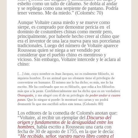
esbelto como un tallo de cáñamo. Se dobla al andar
y se repliega como una serpiente de pantano. Podría
tener veneno. Me da miedo.” (Colomés: 70)
Aunque Voltaire causa miedo y se mueve como
sierpe, es comprado por demostrar pericia en el
dominio de costumbres chinas como mentir pero,
principalmente, por haberle hecho creer al chino que
era el inventor de una laca nueva para sus porcelanas
tradicionales. Luego del número de Voltaire aparece
Rousseau quien se niega a ser vendido por
considerar que el pueblo chino es mentiroso y
vicioso. Sin embargo, Voltaire intercede y le aclara al
chino:
[…] éste, cuyo nombre es Jean Jacques, no es realmente filósofo, ni
siquiera hombre. Es un animal que no obstante tiene el privilegio de
convertirse en humano. Él mismo me lo ha dicho; es más, me lo ha
escrito. Me ha confesado que no es filósofo, que odia a los filósofos
más que a la peste. Confidencialmente me ha dicho que es un verdadero
Orangután,
y me alegré con él de su privilegio de
poder andar a cuatro
patas.
Que lo niegue si puede: le mostraré sus cartas y no podrá
desmentir lo que me escribió sobre este tema. (Colomés: 80)
Los editores de la comedia de Colomés anotan que:
“Voltaire, al recibir un ejemplar del
Discurso del
origen y fundamentos de la desigualdad entre los
hombres,
había escrito a Rousseau una carta con
fecha de 30 de agosto de 1755, en la que le decía:
“He recibido, señor, vuestro nuevo libro contra el