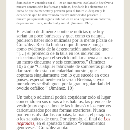
dominados y vencidos por él… es un imperativo inaplazable devolver a
nuestra constitución las fuerzas perdidas, brindarle los elementos de
lucha de que ha menester y prevenir para el futuro el desgaste y la
decadencia que ha determinado nuestra inferioridad presente. […]
nuestro país presenta signos indudables de una degeneración colectiva;
degeneración física, intelectual y moral. (Jiménez, 1920)
El estudio de Jiménez contiene noticias que hoy
serían un poco burlescas y que, como es natural,
pudieron haber sido utilizadas por la mente pícara de
González. Resulta burlesco que Jiménez ponga
como evidencia de la degeneración anatómica que:
“[…] el promedio de la talla en los individuos
seleccionados para el servicio militar apena alcanzó a
un metro cincuenta y seis centímetros.” (Jiménez,
10) o que “Cualquier fabricante de sombreros puede
dar razón de esta particularidad nuestra, que
contrasta singularmente con lo que sucede en otros
países, especialmente en la Gran Bretaña, cuyos
moradores se distinguen por la gran regularidad del
ovoide cefálico.” (Jiménez, 10).
Un trabajo adicional podría considerar todo el lugar
concedido en sus obras a los hábitos, las prendas de
vestir (muy especialmente las íntimas) y los cuerpos
caricaturizados por sus formas exteriores. Nunca
podremos olvidar las corbatas, la ruana, el paraguas
o los zapaticos de cura. Por ejemplo, al final de
Los
negroides,
en el apartado titulado “Pensamientos
genoveses” González
anota: