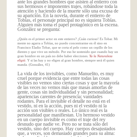
ante los grandes hombres que asisten al entierro con
sus hermosos e imponentes trajes, robándose toda la
atención y haciendo de la muerte sólo una excusa de
su aparición. En la novela, durante el entierro de
Tobías, el personaje principal no es siquiera Tobías.
Alguien más toma el papel protagónico en la escena.
González se pregunta:
¿Quién es el primer actor en este entierro? ¡Cuán curioso! Es Tobar. Mi
mente no agarra a Tobías, no puedo concentrarme en él sino en
Francisco Eladio Tobar, que se corta el pelo como un cepillo de los
dientes y que vive un método. Por eso he sostenido que cuando hay un
gran hombre en un país no debe haber elecciones.
Ya la Naturaleza
eligió
. Y si las hay y no eligen al gran hombre, siempre será él quien
manda. (González, 41)
La vida de los invisibles, como Manuelito, es muy
cruel porque evidencia que entre todas las cosas
visibles no vemos sino ciertas cosas y que la mayoría
de las veces no vemos más que masas amorfas de
gente, cosas sin individualidad y sin personalidad;
apariencias carentes de presencia; vanidades
rodantes. Para el invisible el detalle no está en el
vestido, ni en la acción, pues ni el vestido ni la
acción son visibles o reales. Lo único real es la
personalidad que manifiestan. Un hermoso vestido
en un cuerpo invisible es como el traje del rey
desnudo que nadie ve. Pero no se trata sólo del
vestido, sino del cuerpo. Hay cuerpos desajustados
que, a veces, son demasiado grandes para su alma: