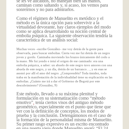
se les ve alicaídos, no manejan bien las manos,
caminan como saltando y, si acaso, los vemos para
sonreírnos y no para admirarlos.
Como el régimen de Manuelito es metódico y el
método es la única opción para sobrevivir a la
virtualidad devorante, hay claros ejemplos del modo
como se aplica desarrollando su noción central de
embolia psíquica. La siguiente observación tendría la
característica de un análisis social:
Muchas veces –escribe González– me voy detrás de la gente para
observarla, para buscar embolias. Cierta vez me fui detrás de un negro
joven y gordo. Caminaba moviendo los brazos únicamente del codo a
la mano. Me fui yendo e intuí el origen de ese caminado: era una
embolia psíquica, a saber: un abuelo de este negro tuvo amores con una
abuela de este negro, y un día, detrás de un barranco…, y en esas se
asomó por allí el amo del negro. ¿Comprendéis? Toda timidez, toda
traba en la manifestación de la individualidad tiene su explicación en las
embolias. ¿Cuánto me irá a dar el Gobierno de Bogotá por este
descubrimiento? (González, 9)
Este método, llevado a su máxima plenitud y
formulación en su sistematización como “método
emotivo”
,
tenía ciertos visos del antiguo método
geométrico, especialmente en el punto que tiene que
ver con la definición de conceptos, los modos de
prueba y la conclusión. Detengámonos en el caso de
la formación de la personalidad misma de Manuelito.
Su primer rasgo expresivo es un escrito encontrado
en una puerta vieja donde Manuelito anotó: “El 24