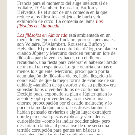
Francia para el momento del auge intelectual de
Voltaire, D’Alambert, Rousseau, Buffon y
Helvetius. Es el autor de una comedia en la que
reduce a los filósofos a objetos de burla y de
exhibición de circo. La comedia se llama
Los
filósofos en Almoneda.
Los filósofos en Almoneda
está ambientada en un
mercado, en época de Luciano, pero sus personajes
son Voltaire, D’Alambert, Rousseau, Buffon y
Helvetius. El problema central del diálogo se plantea
cuando Júpiter y Mercurio deciden reunir un lote de
filósofos para la venta y hacer, con el dinero
recaudado, una fiesta para celebrar el haberse librado
de un mal tan espantoso. Lo que ocurría era más o
menos lo siguiente: Mercurio, preocupado por la
acumulación de filósofos viejos, había llegado a la
conclusión de que la mejor forma de evadirse de su
cuidado –también de su estorbo y de su peligro– era
subastándolos o vendiéndolos de contrabando.
Decidió pues, exponerle su plan a Júpiter quien lo
aceptó y optó por venderlos, no sin sentir una
enorme preocupación por el estado maltrecho y lo
poco a la moda que lucían. Los dioses también
habían pensado enviarlos a algún lugar extranjero
donde parecieran piezas exóticas y verdaderas
curiosidades –como las indias occidentales– pero
descartaron la idea al percatarse de que sería una
terrible corrupción para gentes tan básicas e
inocentes. Dejadas de lado múltiples opciones,