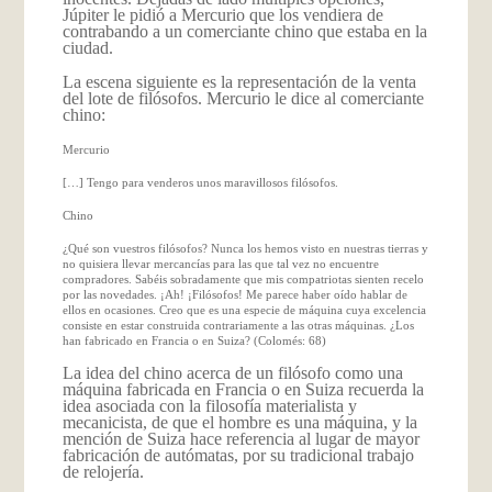
Júpiter le pidió a Mercurio que los vendiera de
contrabando a un comerciante chino que estaba en la
ciudad.
La escena siguiente es la representación de la venta
del lote de filósofos. Mercurio le dice al comerciante
chino:
Mercurio
[…] Tengo para venderos unos maravillosos filósofos.
Chino
¿Qué son vuestros filósofos? Nunca los hemos visto en nuestras tierras y
no quisiera llevar mercancías para las que tal vez no encuentre
compradores. Sabéis sobradamente que mis compatriotas sienten recelo
por las novedades. ¡Ah! ¡Filósofos! Me parece haber oído hablar de
ellos en ocasiones. Creo que es una especie de máquina cuya excelencia
consiste en estar construida contrariamente a las otras máquinas. ¿Los
han fabricado en Francia o en Suiza? (Colomés: 68)
La idea del chino acerca de un filósofo como una
máquina fabricada en Francia o en Suiza recuerda la
idea asociada con la filosofía materialista y
mecanicista, de que el hombre es una máquina, y la
mención de Suiza hace referencia al lugar de mayor
fabricación de autómatas, por su tradicional trabajo
de relojería.