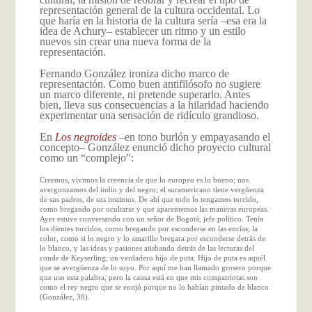
representación general de la cultura occidental. Lo
que haría en la historia de la cultura sería –esa era la
idea de Achury– establecer un ritmo y un estilo
nuevos sin crear una nueva forma de la
representación.
Fernando González ironiza dicho marco de
representación. Como buen antifilósofo no sugiere
un marco diferente, ni pretende superarlo. Antes
bien, lleva sus consecuencias a la hilaridad haciendo
experimentar una sensación de ridículo grandioso.
En
Los negroides
–en tono burlón y empayasando el
concepto– González enunció dicho proyecto cultural
como un “complejo”:
Creemos, vivimos la creencia de que lo europeo es lo bueno; nos
avergonzamos del indio y del negro; el suramericano tiene vergüenza
de sus padres, de sus instintos. De ahí que todo lo tengamos torcido,
como bregando por ocultarse y que aparentemos las maneras europeas.
Ayer estuve conversando con un señor de Bogotá, jefe político. Tenía
los dientes torcidos, como bregando por esconderse en las encías; la
color, como si lo negro y lo amarillo bregara por esconderse detrás de
lo blanco, y las ideas y pasiones atisbando detrás de las lecturas del
conde de Keyserling; un verdadero hijo de puta. Hijo de puta es aquél
que se avergüenza de lo suyo. Por aquí me han llamado grosero porque
que uso esta palabra, pero la causa está en que mis compatriotas son
como el rey negro que se enojó porque no lo habían pintado de blanco
(González, 30).