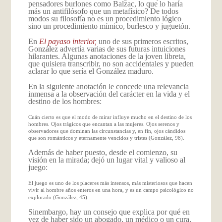
pensadores burlones como Balzac, lo que lo haría
más un antifilósofo que un metafísico? De todos
modos su filosofía no es un procedimiento lógico
sino un procedimiento mímico, burlesco y juguetón.
En
El payaso interior,
uno de sus primeros escritos,
González advertía varias de sus futuras intuiciones
hilarantes. Algunas anotaciones de la joven libreta,
que quisiera transcribir, no son accidentales y pueden
aclarar lo que sería el González maduro.
En la siguiente anotación le concede una relevancia
inmensa a la observación del carácter en la vida y el
destino de los hombres:
Cuán cierto es que el modo de mirar influye mucho en el destino de los
hombres. Ojos trágicos que encantan a las mujeres. Ojos serenos y
observadores que dominan las circunstancias y, en fin, ojos cándidos
que son románticos y eternamente vencidos y tristes (González, 98).
Además de haber puesto, desde el comienzo, su
visión en la mirada; dejó un lugar vital y valioso al
juego:
El juego es uno de los placeres más intensos, más misteriosos que hacen
vivir al hombre años enteros en una hora, y es un campo psicológico no
explorado (González, 45).
Sinembargo, hay un consejo que explica por qué en
vez de haber sido un abogado, un médico o un cura,