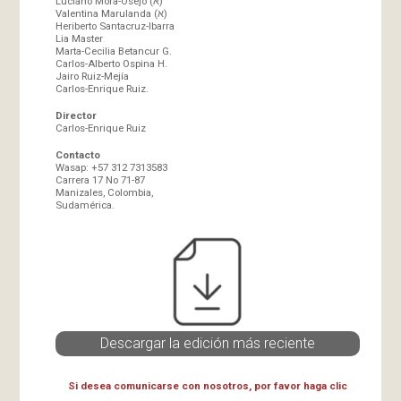
Luciano Mora-Osejo (א)
Valentina Marulanda (א)
Heriberto Santacruz-Ibarra
Lia Master
Marta-Cecilia Betancur G.
Carlos-Alberto Ospina H.
Jairo Ruiz-Mejía
Carlos-Enrique Ruiz.
Director
Carlos-Enrique Ruiz
Contacto
Wasap: +57 312 7313583
Carrera 17 No 71-87
Manizales, Colombia,
Sudamérica.
Descargar la edición más reciente
Si desea comunicarse con nosotros, por favor haga clic