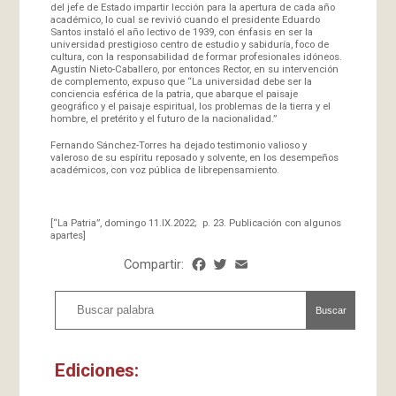
del jefe de Estado impartir lección para la apertura de cada año
académico, lo cual se revivió cuando el presidente Eduardo
Santos instaló el año lectivo de 1939, con énfasis en ser la
universidad prestigioso centro de estudio y sabiduría, foco de
cultura, con la responsabilidad de formar profesionales idóneos.
Agustín Nieto-Caballero, por entonces Rector, en su intervención
de complemento, expuso que “La universidad debe ser la
conciencia esférica de la patria, que abarque el paisaje
geográfico y el paisaje espiritual, los problemas de la tierra y el
hombre, el pretérito y el futuro de la nacionalidad.”
Fernando Sánchez-Torres ha dejado testimonio valioso y
valeroso de su espíritu reposado y solvente, en los desempeños
académicos, con voz pública de librepensamiento.
[“La Patria”, domingo 11.IX.2022; p. 23. Publicación con algunos
apartes]
Compartir:
Facebook
Twitter
Email
Share
Buscar
Ediciones: