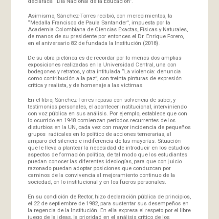
declarada “Día Nacional de la Educación”.
Asimismo, Sánchez-Torres recibió, con merecimientos, la
“Medalla Francisco de Paula Santander”, impuesta por la
Academia Colombiana de Ciencias Exactas, Físicas y Naturales,
de manos de su presidente por entonces el Dr. Enrique Forero,
en el aniversario 82 de fundada la Institución (2018).
De su obra pictórica es de recordar por lo menos dos amplias
exposiciones realizadas en la Universidad Central, una con
bodegones y retratos, y otra intitulada “La violencia: denuncia
como contribución a la paz”, con treinta pinturas de expresión
crítica y realista, y de homenaje a las víctimas.
En el libro, Sánchez-Torres repasa con solvencia de saber, y
testimonios personales, el acontecer institucional, interviniendo
con voz pública en sus análisis. Por ejemplo, establece que con
lo ocurrido en 1948 comienzan períodos recurrentes de los
disturbios en la UN, cada vez con mayor incidencia de pequeños
grupos radicales en lo político de acciones temerarias, al
amparo del silencio e indiferencia de las mayorías. Situación
que le lleva a plantear la necesidad de introducir en los estudios
aspectos de formación política, de tal modo que los estudiantes
puedan conocer las diferentes ideologías, para que con juicio
razonado puedan adoptar posiciones que conduzcan por
caminos de la convivencia al mejoramiento continuo de la
sociedad, en lo institucional y en los fueros personales.
En su condición de Rector, hizo declaración pública de principios,
el 22 de septiembre de 1982, para sustentar sus desempeños en
la regencia de la Institución. En ella expresa el respeto por el libre
juego de la ideas, la prioridad en el análisis crítico de los