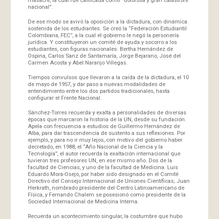
nacional”.
De ese modo se avivó la oposición a la dictadura, con dinámica
sostenida de los estudiantes. Se creó la “Federación Estudiantil
Colombiana, FEC”, a la cual el gobierno le negó la personería
jurídica. Y constituyeron un comité de ayuda y socorro a los
estudiantes, con figuras nacionales: Bertha Hernández de
Ospina, Carlos Sanz de Santamaría, Jorge Bejarano, José del
Carmen Acosta y Abel Naranjo Villegas.
Tiempos convulsos que llevaron a la caída de la dictadura, el 10
de mayo de 1957, y dar paso a nuevas modalidades de
entendimiento entre los dos partidos tradicionales, hasta
configurar el Frente Nacional.
Sánchez-Torres recuerda y exalta a personalidades de diversas
épocas que marcaron la historia de la UN, desde su fundación.
Apela con frecuencia a estudios de Guillermo Hernández de
Alba, para dar trascendencia de sustento a sus reflexiones. Por
ejemplo, y para no ir muy lejos, con motivo del gobierno haber
decretado, en 1988, el “Año Nacional de la Ciencia y la
Tecnología”, el autor recuerda la exaltación internacional que
tuvieron tres profesores UN, en ese mismo año. Dos de la
facultad de Ciencias, y uno de la facultad de Medicina. Luis
Eduardo Mora-Osejo, por haber sido designado en el Comité
Directivo del Consejo Internacional de Uniones Científicas; Juan
Herkrath, nombrado presidente del Centro Latinoamericano de
Física, y Fernando Chalem se posesionó como presidente de la
Sociedad Internacional de Medicina Interna.
Recuerda un acontecimiento singular, la costumbre que hubo