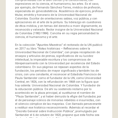
expresiones en la ciencia, el humanismo, las artes. Es el caso,
por ejemplo, de Fernando Sánchez-Torres, médico de profesión,
especialista en ginecobstetricia. Académico de ejercicio, profesor
titular, emérito y honorario de la Universidad Nacional de
Colombia. Escritor de orientaciones sabias, voz pública, y con
aplicaciones en el arte de la pintura. Su liderazgo en cuestiones
de ética médica, y en temas del derecho a morir dignamente, es
reconocido y valorado. Rector insigne de la Universidad Nacional
de Colombia (1982-1984). Concilia en su regia personalidad la
ciencia, el humanismo y el arte.
En la colección “Apuntes Maestros” el rectorado de la UN publicó
en 2017 su libro “Notas históricas – Reflexiones sobre la
Universidad Nacional de Colombia”, con propia recopilación de
ensayos y artículos de prensa, significativos de su lucidez
intelectual, la impecable escritura y los compromisos de
librepensamiento con la Universidad por excelencia del Estado
colombiano. En sus páginas se repasan aspectos de la
fundación, los períodos de mayor significado y también los de
crisis, con una constante, el reconocer al Estadista Francisco de
Paula Santander como el fundador de la UN, como Universidad
Central, en 1826, con la refundación en 1868 con la figura que
hoy ostenta: Universidad Nacional de Colombia. Y fundador de
la educación pública. De ahí su sostenido reclamo por lo
acontecido en la plaza principal, al sustituirse el nombre de
“Plaza Santander”, y al haber derruido la efigie del fundador, por
el de personaje icónico de minorías rebeldes e insurrectas, con
el silencio cómplice de las mayorías. Con llamado perseverante
a restituir ese histórico reconocimiento. Además al recordar el
“Decreto General sobre Instrucción Pública”, promulgado por
Santander el 6 de octubre de 1820, propone que esta fecha sea