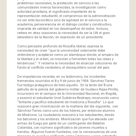
problemas nacionales, la prestación de servicio a las
comunidades menos favorecidas, la investigación como
actividad prioritaria, el significado importante de la
representación estudiantil, el compromiso de la administración
no ser ente burocrático sino de agilidad en el servicio a la
academia, perseverancia en el diálogo cordial y constructivo,
impronta de calidad en los desempeños de todos. Incluso,
reitera en otras ocasiones la necesidad de ser la UN el gran
laboratorio de la Nación, en expresión de un presidente.
Como pensador profundo de filosofía liberal, expresa la
necesidad de creer “que la universidad solamente debe
entenderse y aceptarse como un alambique donde, al amparo de
la libertad y el orden, se mezclen y fomenten todas las ideas y
tendencias.” Y reclama la necesidad de alcanzar soluciones de
fondo al conflicto verdadero, el desequilibrio social del país.
De importancia recordar, en su testimonio, los incidentes
tremendos ocurridos el 8 y 9 de junio de 1954. Sánchez-Torres
fue testigo protagónico de todo aquello. En la tarde del 8 una
patrulla de la policía del gobierno militar de Gustavo Rojas-Pinilla,
incursionó en el campus de la Universidad Nacional, en Bogotá,
y asesinó al estudiante Uriel Gutiérrez-Restrepo, reconocido como
“brillante y pacífico estudiante de medicina y filosofía”. Lo que
ocasionó gran movilización en la mañana del día siguiente, con
Sánchez-Torres como uno de los líderes, por entonces alumno
de Medicina. La ciudadanía ovacionó a los estudiantes, desde
los balcones y los andenes. Movilización que fue atacada con
armas de fuego por parte de un contingente del Batallón
Colombia, con número significativo de jóvenes muertos y
heridos. Algunos fueron fusilados, con la consecuencia de una
masacre, la cual fue calificada como “dolorosa y gran catástrofe