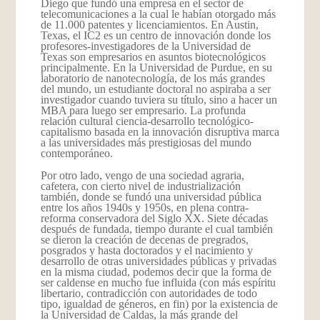
Diego que fundó una empresa en el sector de
telecomunicaciones a la cual le habían otorgado más
de 11.000 patentes y licenciamientos. En Austin,
Texas, el IC2 es un centro de innovación donde los
profesores-investigadores de la Universidad de
Texas son empresarios en asuntos biotecnológicos
principalmente. En la Universidad de Purdue, en su
laboratorio de nanotecnología, de los más grandes
del mundo, un estudiante doctoral no aspiraba a ser
investigador cuando tuviera su título, sino a hacer un
MBA para luego ser empresario. La profunda
relación cultural ciencia-desarrollo tecnológico-
capitalismo basada en la innovación disruptiva marca
a las universidades más prestigiosas del mundo
contemporáneo.
Por otro lado, vengo de una sociedad agraria,
cafetera, con cierto nivel de industrialización
también, donde se fundó una universidad pública
entre los años 1940s y 1950s, en plena contra-
reforma conservadora del Siglo XX. Siete décadas
después de fundada, tiempo durante el cual también
se dieron la creación de decenas de pregrados,
posgrados y hasta doctorados y el nacimiento y
desarrollo de otras universidades públicas y privadas
en la misma ciudad, podemos decir que la forma de
ser caldense en mucho fue influida (con más espíritu
libertario, contradicción con autoridades de todo
tipo, igualdad de géneros, en fin) por la existencia de
la Universidad de Caldas, la más grande del