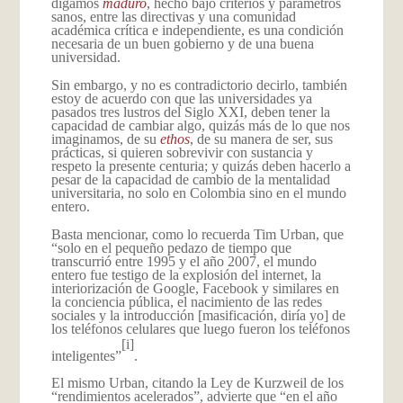
digamos
maduro
, hecho bajo criterios y parámetros
sanos, entre las directivas y una comunidad
académica crítica e independiente, es una condición
necesaria de un buen gobierno y de una buena
universidad.
Sin embargo, y no es contradictorio decirlo, también
estoy de acuerdo con que las universidades ya
pasados tres lustros del Siglo XXI, deben tener la
capacidad de cambiar algo, quizás más de lo que nos
imaginamos, de su
ethos
, de su manera de ser, sus
prácticas, si quieren sobrevivir con sustancia y
respeto la presente centuria; y quizás deben hacerlo a
pesar de la capacidad de cambio de la mentalidad
universitaria, no solo en Colombia sino en el mundo
entero.
Basta mencionar, como lo recuerda Tim Urban, que
“solo en el pequeño pedazo de tiempo que
transcurrió entre 1995 y el año 2007, el mundo
entero fue testigo de la explosión del internet, la
interiorización de Google, Facebook y similares en
la conciencia pública, el nacimiento de las redes
sociales y la introducción [masificación, diría yo] de
los teléfonos celulares que luego fueron los teléfonos
[i]
inteligentes”
.
El mismo Urban, citando la Ley de Kurzweil de los
“rendimientos acelerados”, advierte que “en el año