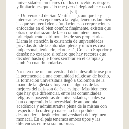
universidades familiares con los concebidos riesgos
y limitaciones que ello trae (ver el deplorable caso de
[vii]
la Universidad de San Martín
), aunque hay
interesantes excepciones a la regla; tenemos también
las que son verdaderas fundaciones o corporaciones
enfocadas en el bien común; finalmente, existen que
otras que disfrazan de bien común intenciones
principalmente patrimoniales de sus propietarios.
Llama la atención la existencia de universidades
privadas donde la autoridad plena y única es casi
unipersonal, teniendo, claro está, Consejo Superior y
demás; no exagero si refiero que hay rectores que
deciden hasta que flores sembrar en el campus y
también cuando podarlas.
No creo que una universidad deba descalificarse por
la pertenencia a una comunidad religiosa; de hecho,
la formación universitaria llegó a Colombia de la
mano de la iglesia y hoy en día algunas de las
mejores del país son de ésta estirpe. Más bien creo
que hay que diferenciar, entre las comunidades
religiosas poseedoras de universidades, cuales ya
han comprendido la necesidad de autonomía
académica y administrativa plena de la misma con
respecto a la orden y cuales no han podido
desprender la institución universitaria del régimen
monacal. En el país tenemos ambos tipos y las
diferencias entre sí son notorias.