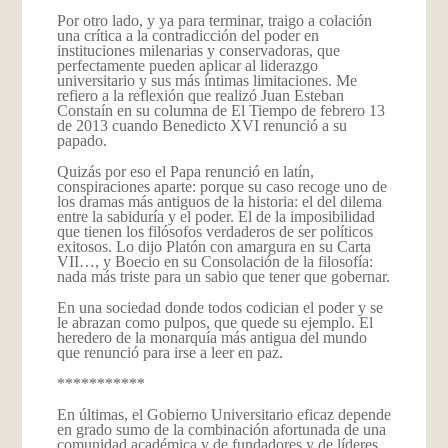
Por otro lado, y ya para terminar, traigo a colación
una crítica a la contradicción del poder en
instituciones milenarias y conservadoras, que
perfectamente pueden aplicar al liderazgo
universitario y sus más íntimas limitaciones. Me
refiero a la reflexión que realizó Juan Esteban
Constaín en su columna de El Tiempo de febrero 13
de 2013 cuando Benedicto XVI renunció a su
papado.
Quizás por eso el Papa renunció en latín,
conspiraciones aparte: porque su caso recoge uno de
los dramas más antiguos de la historia: el del dilema
entre la sabiduría y el poder. El de la imposibilidad
que tienen los filósofos verdaderos de ser políticos
exitosos. Lo dijo Platón con amargura en su Carta
VII…, y Boecio en su Consolación de la filosofía:
nada más triste para un sabio que tener que gobernar.
En una sociedad donde todos codician el poder y se
le abrazan como pulpos, que quede su ejemplo. El
heredero de la monarquía más antigua del mundo
que renunció para irse a leer en paz.
***********
En últimas, el Gobierno Universitario eficaz depende
en grado sumo de la combinación afortunada de una
comunidad académica y de fundadores y de líderes