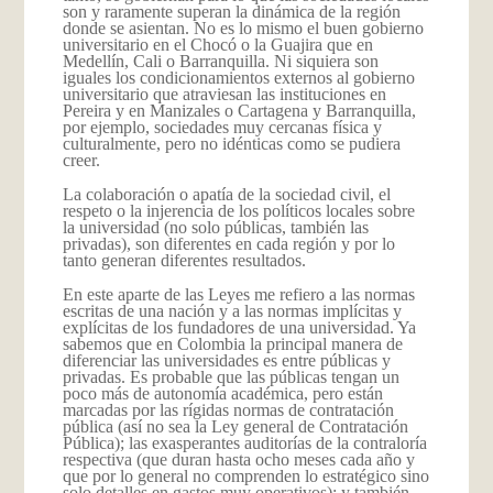
son y raramente superan la dinámica de la región
donde se asientan. No es lo mismo el buen gobierno
universitario en el Chocó o la Guajira que en
Medellín, Cali o Barranquilla. Ni siquiera son
iguales los condicionamientos externos al gobierno
universitario que atraviesan las instituciones en
Pereira y en Manizales o Cartagena y Barranquilla,
por ejemplo, sociedades muy cercanas física y
culturalmente, pero no idénticas como se pudiera
creer.
La colaboración o apatía de la sociedad civil, el
respeto o la injerencia de los políticos locales sobre
la universidad (no solo públicas, también las
privadas), son diferentes en cada región y por lo
tanto generan diferentes resultados.
En este aparte de las Leyes me refiero a las normas
escritas de una nación y a las normas implícitas y
explícitas de los fundadores de una universidad. Ya
sabemos que en Colombia la principal manera de
diferenciar las universidades es entre públicas y
privadas. Es probable que las públicas tengan un
poco más de autonomía académica, pero están
marcadas por las rígidas normas de contratación
pública (así no sea la Ley general de Contratación
Pública); las exasperantes auditorías de la contraloría
respectiva (que duran hasta ocho meses cada año y
que por lo general no comprenden lo estratégico sino
solo detalles en gastos muy operativos); y también