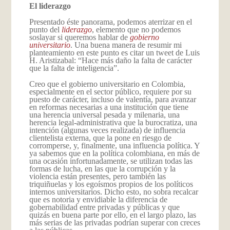
El liderazgo
Presentado éste panorama, podemos aterrizar en el
punto del
liderazgo
, elemento que no podemos
soslayar si queremos hablar de
gobierno
universitario
. Una buena manera de resumir mi
planteamiento en este punto es citar un tweet de Luis
H. Aristizabal: “Hace más daño la falta de carácter
que la falta de inteligencia”.
Creo que el gobierno universitario en Colombia,
especialmente en el sector público, requiere por su
puesto de carácter, incluso de valentía, para avanzar
en reformas necesarias a una institución que tiene
una herencia universal pesada y milenaria, una
herencia legal-administrativa que la burocratiza, una
intención (algunas veces realizada) de influencia
clientelista externa, que la pone en riesgo de
corromperse, y, finalmente, una influencia política. Y
ya sabemos que en la política colombiana, en más de
una ocasión infortunadamente, se utilizan todas las
formas de lucha, en las que la corrupción y la
violencia están presentes, pero también las
triquiñuelas y los egoísmos propios de los políticos
internos universitarios. Dicho esto, no sobra recalcar
que es notoria y envidiable la diferencia de
gobernabilidad entre privadas y públicas y que
quizás en buena parte por ello, en el largo plazo, las
más serias de las privadas podrían superar con creces