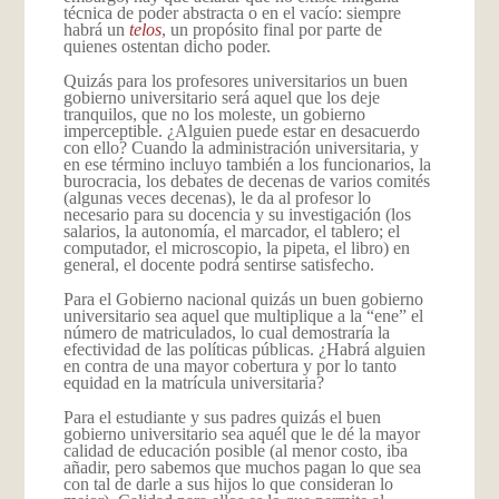
técnica de poder abstracta o en el vacío: siempre
habrá un
telos
, un propósito final por parte de
quienes ostentan dicho poder.
Quizás para los profesores universitarios un buen
gobierno universitario será aquel que los deje
tranquilos, que no los moleste, un gobierno
imperceptible. ¿Alguien puede estar en desacuerdo
con ello? Cuando la administración universitaria, y
en ese término incluyo también a los funcionarios, la
burocracia, los debates de decenas de varios comités
(algunas veces decenas), le da al profesor lo
necesario para su docencia y su investigación (los
salarios, la autonomía, el marcador, el tablero; el
computador, el microscopio, la pipeta, el libro) en
general, el docente podrá sentirse satisfecho.
Para el Gobierno nacional quizás un buen gobierno
universitario sea aquel que multiplique a la “ene” el
número de matriculados, lo cual demostraría la
efectividad de las políticas públicas. ¿Habrá alguien
en contra de una mayor cobertura y por lo tanto
equidad en la matrícula universitaria?
Para el estudiante y sus padres quizás el buen
gobierno universitario sea aquél que le dé la mayor
calidad de educación posible (al menor costo, iba
añadir, pero sabemos que muchos pagan lo que sea
con tal de darle a sus hijos lo que consideran lo