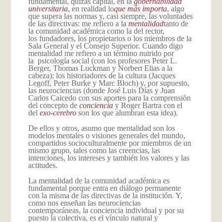
fundamental, quizás capital, en la
gobernabilidad
universitaria
, en realidad lo
que más importa
, algo
que supera las normas y, casi siempre, las voluntades
de las directivas: me refiero a la
mentalidad
tanto de
la comunidad académica como la del rector,
los
fundadores, los propietarios o los miembros de la
Sala General y el Consejo Superior
.
Cuando digo
mentalidad me refiero a un término nutrido por
la psicología social (con los profesores Peter L.
Berger, Thomas Luckman y Norbert Elias a la
cabeza); los historiadores de la cultura (Jacques
Legoff, Peter Burke y Marc Bloch) y, por supuesto,
las neurociencias (donde José Luis Días y Juan
Carlos Caicedo con sus aportes para la comprensión
del concepto de
conciencia
y Roger Bartra con el
del
exo-cerebro
son los que alumbran esta idea).
De ellos y otros, asumo que mentalidad son los
modelos mentales o visiones generales del mundo,
compartidos socioculturalmente por miembros de un
mismo grupo, tales como las creencias, las
intenciones, los intereses y también los valores y las
actitudes.
La mentalidad de la comunidad académica es
fundamental porque entra en diálogo permanente
con la misma de las directivas de la institución. Y,
como nos enseñan las neurociencias
contemporáneas, la conciencia individual y por su
puesto la colectiva, es el vínculo natural y