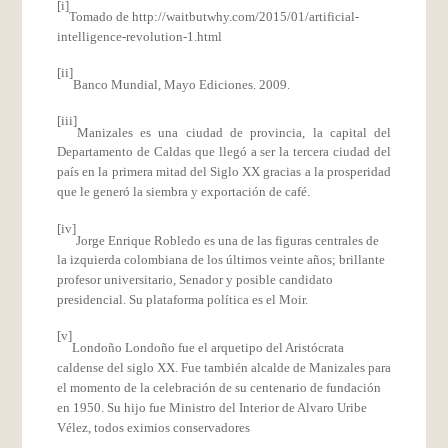
[i]
Tomado de
http://waitbutwhy.com/2015/01/artificial-
intelligence-revolution-1.html
[ii]
Banco Mundial, Mayo Ediciones. 2009.
[iii]
Manizales es una ciudad de provincia, la capital del
Departamento de Caldas que llegó a ser la tercera ciudad del
país en la primera mitad del Siglo XX gracias a la prosperidad
que le generó la siembra y exportación de café.
[iv]
Jorge Enrique Robledo es una de las figuras centrales de
la izquierda colombiana de los últimos veinte años; brillante
profesor universitario, Senador y posible candidato
presidencial. Su plataforma política es el Moir.
[v]
Londoño Londoño fue el arquetipo del Aristócrata
caldense del siglo XX. Fue también alcalde de Manizales para
el momento de la celebración de su centenario de fundación
en 1950. Su hijo fue Ministro del Interior de Alvaro Uribe
Vélez, todos eximios conservadores