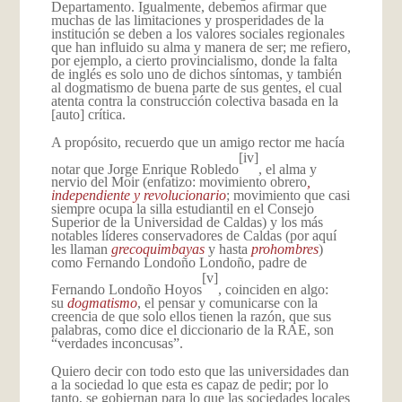
Departamento. Igualmente, debemos afirmar que
muchas de las limitaciones y prosperidades de la
institución se deben a los valores sociales regionales
que han influido su alma y manera de ser; me refiero,
por ejemplo, a cierto provincialismo, donde la falta
de inglés es solo uno de dichos síntomas, y también
al dogmatismo de buena parte de sus gentes, el cual
atenta contra la construcción colectiva basada en la
[auto] crítica.
A propósito, recuerdo que un amigo rector me hacía
[iv]
notar que Jorge Enrique Robledo
, el alma y
nervio del Moir (enfatizo: movimiento obrero
,
independiente y revolucionario
; movimiento que casi
siempre ocupa la silla estudiantil en el Consejo
Superior de la Universidad de Caldas) y los más
notables líderes conservadores de Caldas (por aquí
les llaman
grecoquimbayas
y hasta
prohombres
)
como Fernando Londoño Londoño, padre de
[v]
Fernando Londoño Hoyos
, coinciden en algo:
su
dogmatismo
, el pensar y comunicarse con la
creencia de que solo ellos tienen la razón, que sus
palabras, como dice el diccionario de la RAE, son
“verdades inconcusas”.
Quiero decir con todo esto que las universidades dan
a la sociedad lo que esta es capaz de pedir; por lo
tanto, se gobiernan para lo que las sociedades locales