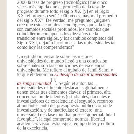
2000 la tasa de progreso [tecnológico] fue cinco
veces más rápida que el promedio de la tasa de
progreso durante todo el siglo XX [y] en el Siglo
XXI el progreso será 1.000 veces mayor al promedio
del siglo XX”. De verdad, me pregunto: ¿alguien
cree que estos cambios tecnológicos, que a la larga
son cambios sociales profundos, los cambios que
coincidieron con apenas los diez años de la
transición entre siglos, y los cambios completos del
Siglo XXI, dejarán incólumes a las universidades tal
como hoy las comprendemos?
Un estudio interesante sobre las mejores
universidades del mundo llegó a una conclusión
sobre cuáles son las condiciones de excelencia
universitaria. Me refiero al trabajo de Jamil Salmi y
lo que él denomina
El desafío de crear universidades
[ii]
de rango mundial
.
Según el autor, las
universidades realmente destacadas globalmente
tienen todas tres elementos claves: el primero, alta
concentración de talentos (estudiantes, docentes e
investigadores de excelencia); el segundo, recursos
abundantes tanto del presupuesto público como de
investigación, y de matrículas; el tercero, una
universidad de clase mundial posee “gobernabilidad
favorable”, la cual comprende normas, libertad
académica, visión estratégica, equipo líder y cultura
de la excelencia.