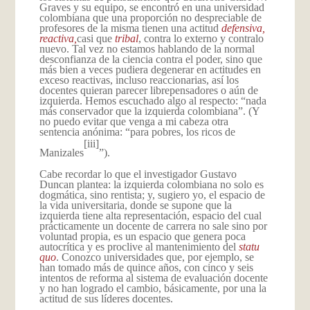
Graves y su equipo, se encontró en una universidad
colombiana que una proporción no despreciable de
profesores de la misma tienen una actitud
defensiva,
reactiva,
casi que
tribal
, contra lo externo y contralo
nuevo. Tal vez no estamos hablando de la normal
desconfianza de la ciencia contra el poder, sino que
más bien a veces pudiera degenerar en actitudes en
exceso reactivas, incluso reaccionarias, así los
docentes quieran parecer librepensadores o aún de
izquierda. Hemos escuchado algo al respecto: “nada
más conservador que la izquierda colombiana”. (Y
no puedo evitar que venga a mi cabeza otra
sentencia anónima: “para pobres, los ricos de
[iii]
Manizales
”).
Cabe recordar lo que el investigador Gustavo
Duncan plantea: la izquierda colombiana no solo es
dogmática, sino rentista; y, sugiero yo, el espacio de
la vida universitaria, donde se supone que la
izquierda tiene alta representación, espacio del cual
prácticamente un docente de carrera no sale sino por
voluntad propia, es un espacio que genera poca
autocrítica y es proclive al mantenimiento del
statu
quo
. Conozco universidades que, por ejemplo, se
han tomado más de quince años, con cinco y seis
intentos de reforma al sistema de evaluación docente
y no han logrado el cambio, básicamente, por una la
actitud de sus líderes docentes.