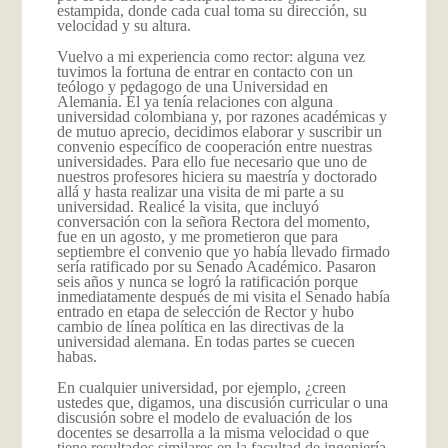
estampida, donde cada cual toma su dirección, su
velocidad y su altura.
Vuelvo a mi experiencia como rector: alguna vez
tuvimos la fortuna de entrar en contacto con un
teólogo y pedagogo de una Universidad en
Alemania. Él ya tenía relaciones con alguna
universidad colombiana y, por razones académicas y
de mutuo aprecio, decidimos elaborar y suscribir un
convenio específico de cooperación entre nuestras
universidades. Para ello fue necesario que uno de
nuestros profesores hiciera su maestría y doctorado
allá y hasta realizar una visita de mi parte a su
universidad. Realicé la visita, que incluyó
conversación con la señora Rectora del momento,
fue en un agosto, y me prometieron que para
septiembre el convenio que yo había llevado firmado
sería ratificado por su Senado Académico. Pasaron
seis años y nunca se logró la ratificación porque
inmediatamente después de mi visita el Senado había
entrado en etapa de selección de Rector y hubo
cambio de línea política en las directivas de la
universidad alemana. En todas partes se cuecen
habas.
En cualquier universidad, por ejemplo, ¿creen
ustedes que, digamos, una discusión curricular o una
discusión sobre el modelo de evaluación de los
docentes se desarrolla a la misma velocidad o que
tiene resultados similares en la facultad de ingeniería