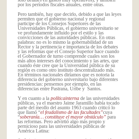
por los períodos fiscales anuales, entre otras.
Pero también, hay que decirlo, debido a que las leyes
permiten que el gobierno nacional y regional
participe de los Consejos Superiores de las
Universidades Públicas, el gobierno universitario se
ve profundamente influido por el estilo y las
convicciones de las autoridades públicas. En otras
palabras: no es lo mismo la gobernabilidad de un
Rector y la pertinencia e importancia de los debates
y las reformas que el Consejo Superior hace cuando
el Gobernador de turno comprende cuales son los
más altos intereses del conocimiento y las artes, que
cuando éste cree que la Universidad pública de su
región es como otro instituto descentralizado más.
En términos nacionales diríamos que es notoria la
diferencia del gobierno universitario bajo diferentes
presidencias: pensemos por ejemplo, en las
diferencias entre Pastrana, Uribe y Santos.
Y en cuanto a la
política
interna
de las universidades
públicas, ya el maestro Jaime Jaramillo había tocado
parte del meollo del asunto 1963 cuando criticó lo
que llamó “
el feudalismo de las facultades”
cuya
“
soberanía… constituye el mayor obstáculo”
para
las reformas. Pero advirtió algo más propio y
pernicioso para las universidades públicas de
América Latina: