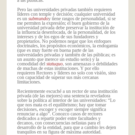
a las públicas.
Pero las universidades privadas también requieren
líderes con temple y decisión; cualquier universidad
es un
submundo
y tiene rasgos de personalidad, si se
me permiten la expresión; el buen gobierno de la
universidad privada debe preservar la institución de
la influencia desenfocada, de la personalidad, de los
intereses y de los egos de sus fundadores y
propietarios. No podemos negar que los enfoques
doctrinales, los propósitos económicos, la endogamia
(que es muy fuerte en buena parte de las
universidades privadas y también de las públicas; es
un asunto que merece un estudio serio) y la
comodidad del
statu
quo
, son amenazas o debilidades
de muchas de estas instituciones. Y por ello
requieren Rectores y líderes no solo con visión, sino
con capacidad de superar sus más cercanas
limitaciones.
Recientemente escuché a un rector de una institución
privada (de las mejores) una sentencia reveladora
sobre la política al interior de las universidades: “Lo
que nos mata es el equilibrismo; hay que tomar
decisiones, escoger y escoger siempre significa
renunciar a algo”. Conozco casos de rectores
dedicados a repartir poder entre facultades y
decanos, con consecuencias nefastas para el
desarrollo de la entidad, para que a cambio les dejen
tranquilos en su figura de máxima autoridad.