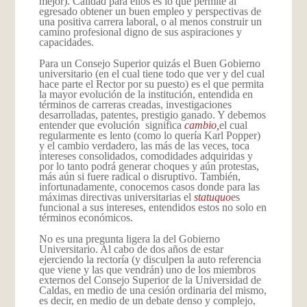
mejor). Calidad para ellos es lo que permite al
egresado obtener un buen empleo y perspectivas de
una positiva carrera laboral, o al menos construir un
camino profesional digno de sus aspiraciones y
capacidades.
Para un Consejo Superior quizás el Buen Gobierno
universitario (en el cual tiene todo que ver y del cual
hace parte el Rector por su puesto) es el que permita
la mayor evolución de la institución, entendida en
términos de carreras creadas, investigaciones
desarrolladas, patentes, prestigio ganado. Y debemos
entender que evolución significa
cambio,
el cual
regularmente es lento (como lo quería Karl Popper)
y el cambio verdadero, las más de las veces, toca
intereses consolidados, comodidades adquiridas y
por lo tanto podrá generar choques y aún protestas,
más aún si fuere radical o disruptivo. También,
infortunadamente, conocemos casos donde para las
máximas directivas universitarias el
statu
quo
es
funcional a sus intereses, entendidos estos no solo en
términos económicos.
No es una pregunta ligera la del Gobierno
Universitario. Al cabo de dos años de estar
ejerciendo la rectoría (y disculpen la auto referencia
que viene y las que vendrán) uno de los miembros
externos del Consejo Superior de la Universidad de
Caldas, en medio de una cesión ordinaria del mismo,
es decir, en medio de un debate denso y complejo,