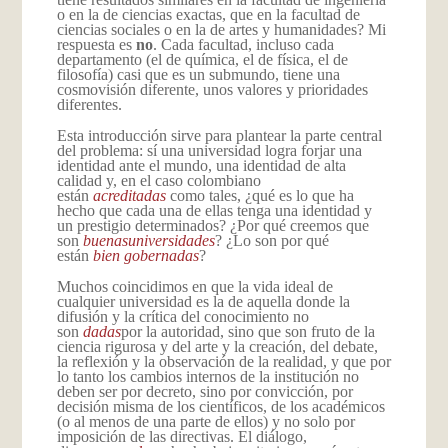
o en la de ciencias exactas, que en la facultad de
ciencias sociales o en la de artes y humanidades? Mi
respuesta es
no
. Cada facultad, incluso cada
departamento (el de química, el de física, el de
filosofía) casi que es un submundo, tiene una
cosmovisión diferente, unos valores y prioridades
diferentes.
Esta introducción sirve para plantear la parte central
del problema: sí una universidad logra forjar una
identidad ante el mundo, una identidad de alta
calidad y, en el caso colombiano
están
acreditadas
como tales, ¿qué es lo que ha
hecho que cada una de ellas tenga una identidad y
un prestigio determinados? ¿Por qué creemos que
son
buenas
universidades
? ¿Lo son por qué
están
bien gobernadas
?
Muchos coincidimos en que la vida ideal de
cualquier universidad es la de aquella donde la
difusión y la crítica del conocimiento no
son
dadas
por la autoridad, sino que son fruto de la
ciencia rigurosa y del arte y la creación, del debate,
la reflexión y la observación de la realidad, y que por
lo tanto los cambios internos de la institución no
deben ser por decreto, sino por convicción, por
decisión misma de los científicos, de los académicos
(o al menos de una parte de ellos) y no solo por
imposición de las directivas. El diálogo,