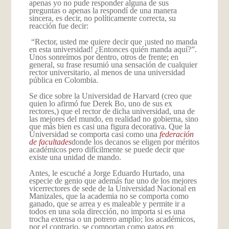
apenas yo no pude responder alguna de sus
preguntas o apenas la respondí de una manera
sincera, es decir, no políticamente correcta, su
reacción fue decir:
“Rector, usted me quiere decir que ¡usted no manda
en esta universidad! ¿Entonces quién manda aquí?”.
Unos sonreímos por dentro, otros de frente; en
general, su frase resumió una sensación de cualquier
rector universitario, al menos de una universidad
pública en Colombia.
Se dice sobre la Universidad de Harvard (creo que
quien lo afirmó fue Derek Bo, uno de sus ex
rectores,) que el rector de dicha universidad, una de
las mejores del mundo, en realidad no gobierna, sino
que más bien es casi una figura decorativa. Que la
Universidad se comporta casi como una
federación
de facultades
donde los decanos se eligen por méritos
académicos pero difícilmente se puede decir que
existe una unidad de mando.
Antes, le escuché a Jorge Eduardo Hurtado, una
especie de genio que además fue uno de los mejores
vicerrectores de sede de la Universidad Nacional en
Manizales, que la academia no se comporta como
ganado, que se arrea y es maleable y permite ir a
todos en una sola dirección, no importa si es una
trocha extensa o un potrero amplio; los académicos,
por el contrario, se comportan como gatos en