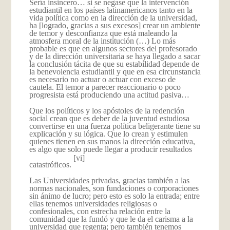
Sería insincero… si se negase que la intervención
estudiantil en los países latinamericanos tanto en la
vida política como en la dirección de la universidad,
ha [logrado, gracias a sus excesos] crear un ambiente
de temor y desconfianza que está maleando la
atmosfera moral de la institución (…) Lo más
probable es que en algunos sectores del profesorado
y de la dirección universitaria se haya llegado a sacar
la conclusión tácita de que su estabilidad depende de
la benevolencia estudiantil y que en esa circunstancia
es necesario no actuar o actuar con exceso de
cautela. El temor a parecer reaccionario o poco
progresista está produciendo una actitud pasiva…
Que los políticos y los apóstoles de la redención
social crean que es deber de la juventud estudiosa
convertirse en una fuerza política beligerante tiene su
explicación y su lógica. Que lo crean y estimulen
quienes tienen en sus manos la dirección educativa,
es algo que solo puede llegar a producir resultados
[vi]
catastróficos.
Las Universidades privadas, gracias también a las
normas nacionales, son fundaciones o corporaciones
sin ánimo de lucro; pero esto es solo la entrada; entre
ellas tenemos universidades religiosas o
confesionales, con estrecha relación entre la
comunidad que la fundó y que le da el carisma a la
universidad que regenta; pero también tenemos