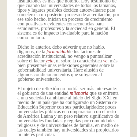
instituciones es más que notorio. Doy testimonio de
que cuando las universidades de todos los tamaños,
tipos y lugares posibles deciden autoevaluarse para
someterse a un posterior proceso de acreditación, por
ese solo hecho, inician un proceso de crecimiento
con positivas y evidentes consecuencias para
estudiantes, profesores y la sociedad en general. El
sistema es de impacto invaluable para la nación
como un todo.
Dicho lo anterior, debo advertir que no hablo,
digamos, de la
formalidad
de los factores de
acreditación institucional, no vengo a puntualizar
sobre el factor
zeta,
ni sobre la característica
ye
; más
bien presentaré unas reflexiones generales sobre la
gobernabilidad universitaria. Hare alusión de
algunos condicionamientos que subyacen al
gobierno universitario.
El objeto de reflexión no podría ser más interesante:
el gobierno de una entidad
milenaria
que se enfrenta
a una sociedad cambiante al inicio del Siglo XXI en
medio de un país que ha configurado un Sistema de
Educación Superior con sus particularidades: pocas
universidades públicas en comparación con el resto
de América Latina y un peso relativo significativo de
universidades fundadas y regidas por comunidades
religiosas y de universidades de familia, en medio de
las cuales también hay universidades sin propietarios
ni interés particular.