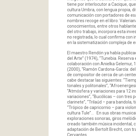
tiene por interlocutor a Cacique, q
cultura Umbra, con lengua propia, d
comunicación con portadores de esa c
nombres recoge en el libro: Valeria
conocimientos, entre otros hablantes
del otro trabajo, incorpora esta inv
no registrada, lo cual confirma con 
en la sistematización compleja de e
El maestro Rendón ya había publicad
del Arte” (1974), “Tunebia. Reserva 
colaboración con Anielka Gelemur, 
(2000), “Ramón Cardona-García: del
de compositor de cerca de un centen
cabe destacar las siguientes: “Tiemp
tonales y politonales”, “Afroenergesi
“Atmósfera y variaciones para 12 inst
variaciones”, “Bucólicas – con tres
clarinete”, “Trilaúd – para bandola, t
“Trópico de capricornio – para violo
cultura Tule”… En sus obras musical
exploraciones sonoras, giros melódi
creado también música incidental, c
adaptación de Bertolt Brecht, con t
Cervantes.