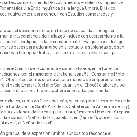
e partes, comprendiendo Descubrimiento, Problemas lingüístico-
a Fonemática y la Endolingüística de la lengua Umbra, El léxico,
sticos equivalentes, para concluir con Estudios comparados y
ncias del descubrimiento, un tanto de casualidad, indaga en
mar la trascendencia del hallazgo, incluso con acercamiento a la
, pueblo contiguo, en la circunstancia de llevar juiciosos diálogos
rimeras bases para adentrarse en el estudio, a sabiendas que son
 conservan la lengua Umbra, con quizá personas dispersas que
 Embera-Chamí fue recuperada y sistematizada, en la fonética
radiciones, por el misionero claretiano, español, Constancio Pinto-
974. Otro antecedente, que de alguna manera se emparenta con el
obre el habla Embera (del alto San Juan, en el Chocó) elaborada por
as con limitaciones técnicas, ahora superadas por Rendón.
iene claves, como en Cieza de León, quien registra la existencia de la
e la fundación de Santa Ana de los Caballeros (la Anserma de hoy),
bre la existencia de los caciques Umbra, Ocusca y Umbaza. Y repasa
 la expresión “sal” en la lengua aborigen (“anzer”), que el mismo
Anzea”, el “señor de la sal”.
ción gradual de la expresión Umbra, auncuando reconoce el