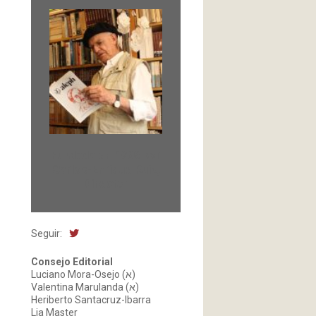
Fundada en 1966 por
Carlos-Enrique Ruiz,
Director
Seguir:
Consejo Editorial
Luciano Mora-Osejo (א)
Valentina Marulanda (א)
Heriberto Santacruz-Ibarra
Lia Master