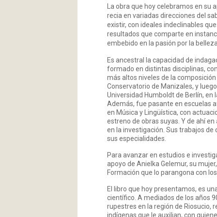
La obra que hoy celebramos en su ap
recia en variadas direcciones del sab
existir, con ideales indeclinables qu
resultados que comparte en instancia
embebido en la pasión por la bellez
Es ancestral la capacidad de indaga
formado en distintas disciplinas, c
más altos niveles de la composición 
Conservatorio de Manizales, y luego
Universidad Humboldt de Berlín, en la 
Además, fue pasante en escuelas afi
en Música y Lingüística, con actuaci
estreno de obras suyas. Y de ahí en
en la investigación. Sus trabajos de
sus especialidades.
Para avanzar en estudios e investig
apoyo de Anielka Gelemur, su mujer,
Formación que lo parangona con los 
El libro que hoy presentamos, es una
científico. A mediados de los años 
rupestres en la región de Riosucio,
indígenas que le auxilian, con quie