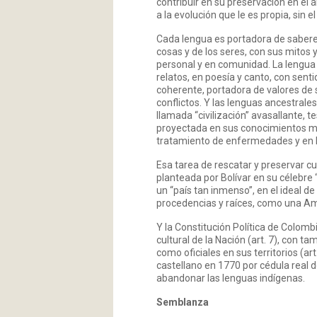
contribuir en su preservación en el
a la evolución que le es propia, sin 
Cada lengua es portadora de saberes
cosas y de los seres, con sus mitos y
personal y en comunidad. La lengua
relatos, en poesía y canto, con sen
coherente, portadora de valores de 
conflictos. Y las lenguas ancestrale
llamada “civilización” avasallante, 
proyectada en sus conocimientos más
tratamiento de enfermedades y en lo
Esa tarea de rescatar y preservar cu
planteada por Bolívar en su célebre
un “país tan inmenso”, en el ideal de
procedencias y raíces, como una Amé
Y la Constitución Política de Colomb
cultural de la Nación (art. 7), con t
como oficiales en sus territorios (ar
castellano en 1770 por cédula real d
abandonar las lenguas indígenas.
Semblanza