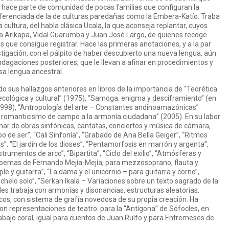
ue hace parte de comunidad de pocas familias que configuran la
iferenciada de la de culturas paredañas como la Embera-Katío. Traba
ultura, del habla clásica Ucala, la que aconseja replantar, cuyos
na Arikapa, Vidal Guarumba y Juan José Largo, de quienes recoge
 que consigue registrar. Hace las primeras anotaciones, y a la par
estigación, con el pálpito de haber descubierto una nueva lengua, aún
indagaciones posteriores, que le llevan a afinar en procedimientos y
sa lengua ancestral.
o sus hallazgos anteriores en libros de la importancia de “Teorética
ecológica y cultural” (1975), “Samoga: enigma y desciframiento” (en
1998), “Antropología del arte – Constantes andinoamazónicas”
 romanticismo de campo a la armonía ciudadana” (2005). En su labor
ar de obras sinfónicas, cantatas, conciertos y música de cámara,
o de ser”, “Cali Sinfonía”, “Grabado de Ana Bella Geiger”, “Ritmos
s”, “El jardín de los dioses”, “Pentamorfosis en marrón y argenta”,
rumentos de arco”, “Bipartita”, “Ciclo del exilio”, “Atmósferas y
 poemas de Fernando Mejía-Mejía, para mezzosoprano, flauta y
iple y guitarra”, “La dama y el unicornio – para guitarra y corno”,
nchelo solo”, “Serkan Ikala – Variaciones sobre un texto sagrado de la
es trabaja con armonías y disonancias, estructuras aleatorias,
cos, con sistema de grafía novedosa de su propia creación. Ha
on representaciones de teatro: para la “Antígona” de Sófocles, en
rabajo coral, igual para cuentos de Juan Rulfo y para Entremeses de