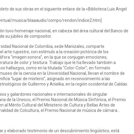
eto de sus obras en el siguiente enlace de la «Biblioteca Luis Angel
avirtual/musica/blaaaudio/compo/rendon/indice2.htm
]
n tuvo homenaje nacional, en cabeza del área cultural del Banco de
de su jubileo de compositor.
ersidad Nacional de Colombia, sede Manizales, comparte
l arte rupestre, con estímulo a la creación pictórica de los
táfora “imagen sonora”, en la que se conjugan emociones,
ratura de color y tesitura. Trabajo que le ha llevado también a
sos hallazgos, como en la titulada “Color-Color”, en formato
useo de la ciencia en la Universidad Nacional, llevan el nombre de
fica “lugar de misterio”, asignado en reconocimiento a las
tnológicos de Guillermo y Anielka, en la región occidental de Caldas.
os y galardones nacionales e internacionales de singular
na de la Unesco, el Premio Nacional de Música Sinfónica, el Premio
en al Mérito Cultural del Ministerio de Cultura y Bellas Artes de
ginalidad de Colcultura, el Premio Nacional de música de cámara…
ar y elaborado testimonio de un descubrimiento lingüístico, está