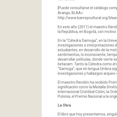
[Puede consultarse el catálogo compl
Arango, BLAA»:
http://www.banrepcultural.org/bla
En este año (2011) el maestro Rendó
la República, en Bogotá, con motivo 
En la “Cátedra Samoga”, en la Univ
investigaciones e interpretaciones de
estudiantes, en desarrollo de la me
sentimientos, lo inconsciente, tempe
desarrollar películas, donde vierte e
betacam. Tanto la Cátedra como el m
“Samoga”, que en lengua Umbra signi
investigaciones y hallazgos arqueo-e
El maestro Rendón ha recibido Premi
significación como la Medalla Sméta
internacional Cristóbal Colón, la Ord
Polonia, el Premio Nacional a la ori
La Obra
El libro que hoy presentamos, singul