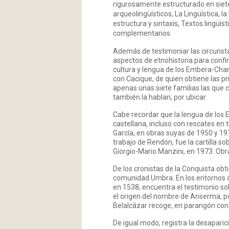
rigurosamente estructurado en siet
arqueolingüísticos, La Lingüística, l
estructura y sintaxis, Textos lingüí
complementarios.
Además de testimoniar las circunsta
aspectos de etnohistoria para confir
cultura y lengua de los Embera-Chamí
con Cacique, de quien obtiene las p
apenas unas siete familias las que
también la hablan, por ubicar.
Cabe recordar que la lengua de los
castellana, incluso con rescates en t
García, en obras suyas de 1950 y 1
trabajo de Rendón, fue la cartilla s
Giorgio-Mario Manzini, en 1973. Obr
De los cronistas de la Conquista obt
comunidad Umbra. En los entornos d
en 1538, encuentra el testimonio so
el origen del nombre de Anserma, por
Belalcázar recoge, en parangón con “
De igual modo, registra la desapari