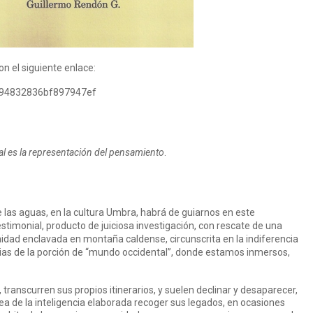
n el siguiente enlace:
094832836bf897947ef
dal es la representación del pensamiento
.
 las aguas, en la cultura Umbra, habrá de guiarnos en este
timonial, producto de juiciosa investigación, con rescate de una
dad enclavada en montaña caldense, circunscrita en la indiferencia
opias de la porción de “mundo occidental”, donde estamos inmersos,
 transcurren sus propios itinerarios, y suelen declinar y desaparecer,
ea de la inteligencia elaborada recoger sus legados, en ocasiones