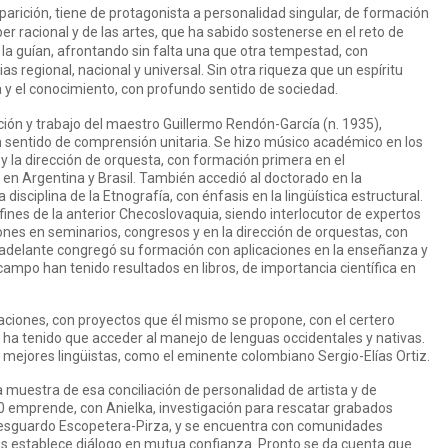
arición, tiene de protagonista a personalidad singular, de formación
er racional y de las artes, que ha sabido sostenerse en el reto de
e la guían, afrontando sin falta una que otra tempestad, con
s regional, nacional y universal. Sin otra riqueza que un espíritu
a y el conocimiento, con profundo sentido de sociedad.
ción y trabajo del maestro Guillermo Rendón-García (n. 1935),
on sentido de comprensión unitaria. Se hizo músico académico en los
y la dirección de orquesta, con formación primera en el
 en Argentina y Brasil. También accedió al doctorado en la
disciplina de la Etnografía, con énfasis en la lingüística estructural.
nes de la anterior Checoslovaquia, siendo interlocutor de expertos
ones en seminarios, congresos y en la dirección de orquestas, con
 adelante congregó su formación con aplicaciones en la enseñanza y
 campo han tenido resultados en libros, de importancia científica en
aciones, con proyectos que él mismo se propone, con el certero
 ha tenido que acceder al manejo de lenguas occidentales y nativas.
mejores lingüistas, como el eminente colombiano Sergio-Elías Ortiz.
 muestra de esa conciliación de personalidad de artista y de
90 emprende, con Anielka, investigación para rescatar grabados
 resguardo Escopetera-Pirza, y se encuentra con comunidades
nes establece diálogo en mutua confianza. Pronto se da cuenta que