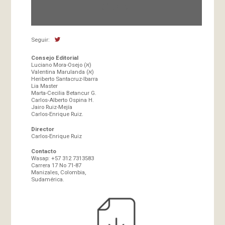
Director
Seguir:
Consejo Editorial
Luciano Mora-Osejo (א)
Valentina Marulanda (א)
Heriberto Santacruz-Ibarra
Lia Master
Marta-Cecilia Betancur G.
Carlos-Alberto Ospina H.
Jairo Ruiz-Mejía
Carlos-Enrique Ruiz.
Director
Carlos-Enrique Ruiz
Contacto
Wasap: +57 312 7313583
Carrera 17 No 71-87
Manizales, Colombia,
Sudamérica.