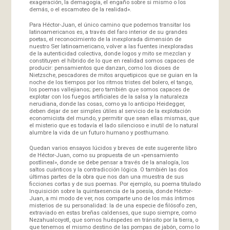
exageración, la demagogia, el engaño sobre si mismo o los
demás, o el escamoteo de la realidad».
Para Héctor-Juan, el único camino que podemos transitar los
latinoamericanos es, a través del faro interior de su grandes
poetas, el reconocimiento de la inexplorada dimensión de
nuestro Ser latinoamericano, volver a las fuentes inexploradas
de la autenticidad colectiva, donde logos y mito se mezclan y
constituyen el híbrido de lo que en realidad somos capaces de
producir: pensamientos que danzan, como los dioses de
Nietzsche, pescadores de mitos arquetipicos que se guian en la
noche de los tiempos por los ritmos tristes del bolero, el tango,
los poemas vallejianos; pero también que somos capaces de
explotar con los fuegos artificiales de la salsa y la naturaleza
nerudiana, donde las cosas, como ya lo anticipo Heidegger,
deben dejar de ser simples útiles al servicio de la explotación
economicista del mundo, y permitir que sean ellas mismas, que
el misterio que es todavía el lado silencioso e inutil de lo natural
alumbre la vida de un futuro humano y posthumano.
Quedan varios ensayos lúcidos y breves de este sugerente libro
de Héctor-Juan, como su propuesta de un «pensamiento
postlineal», donde se debe pensar a través de la analogía, los
saltos cuánticos y la contradicción lógica. O también las dos
últimas partes de la obra que nos dan una muestra de sus
ficciones cortas y de sus poemas. Por ejemplo, su poema titulado
Inquisición sobre la quintaesencia de la poesía, donde Héctor-
Juan, a mi modo de ver, nos comparte uno de los más íntimos
misterios de su personalidad: la de una especie de filósofo zen,
extraviado en estas breñas caldenses, que supo siempre, como
Nezahualcoyotl, que somos huéspedes en tránsito por la tierra, o
que tenemos el mismo destino de las pompas de jabón, como lo