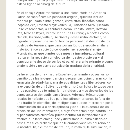
estaba ligado al ciborg del futuro.
En el ensayo Aproximaciones a una sicohistoria de América
Latina se manifiesta un pensador original, que tras leer de
manera pausada e inteligente a, entre otros, filósofos como
leopoldo Zea, Ernesto Mayz Vallenilla, Francisco Miró Quesada,
José Vasconcelos; a escritores como Ernesto Sábato, Octavio
Paz, Alfonso Reyes, Pedro Henriquez Hureña; y a poetas como
Neruda, Girondo, Vallejo, De Greiff y José Emilio Pacheco, ha
logrado proponer una visión teórica personal del destino de los
pueblos de América, que pasa por un lúcido y erudito análisis
historiográfico y sociológico, donde me recuerda al mejor
Monsivais, en que plantea que nuestra inmadurez cultural
radica en la negación ontológica de nuestro propio ser y el
consiguiente deseo de ser los otros: el referente extranjero como
enajenación y no como apropiación madura de la alteridad.
La herencia de una «madre España» dominante y posesiva no
pemitió que las independencias geográficas coincidieran con la
«mayoría de edad» kantiana de sus dirigentes y libertadores, con
la excepción de un Bolívar que vislumbró un futuro tortuoso para
unos pueblos que terminarían dirigidos por «los desvaríos de los
constructores de repúblicas aéreas». Además, Héctor-Juan
recalca lo nefasto que fue para los latinoamericanos la falta de
una tradición científica, de inteligencias que se interesaran por la
construcción de la ciencia aplicada y de allí la ausencia de «la
precisión de una mentalidad, a cuya formación haya contribuido
el pensamiento científico, puede neutralizar la tendencia a la
retórica que tanto enceguece y distorsiona nuestro estado de
cosas. Y así es probable que no fuéramos vasallos del reino de
la mentira, bajo el manto del fraude, la mala fe, la simulación, la