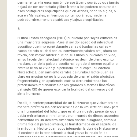
permanente, y la encarnación de ese tábano socrático que jamás
dejará de ser contestario y libre frente a los poderes oscuros de
esos politiqueros arquetipicos que en Atenas, hace 25 siglos, o
acá en Manizales, en tiempos contemporáneos, hieden a
podredumbre, mentiras patéticas y bajezas espirituales.
3
El libro Textos escogidos (2011) publicado por Hoyos editores es
una muy grata sorpresa. Pues el sólido legado del intelectual
socrático que impregnó durante varias décadas las calles y
casas de esta ciudad con su convincente palabra oral, ahora se
revela, con mayor nitidez que en sus libros publicados en vida,
en su faceta de intelectual platónico, es decir de pleno escritor
maduro, donde la palabra escrita ha logrado el sereno equilibrio
entre lo leído, lo vivido y lo pensado. En el capítulo Federico
Nietszche: El pensamiento cambia de rumbo, Héctor-Juan es
claro en mostrar cómo la propuesta de una reflexión aforística,
fragmentaria y, en apariencia, caótica derrumbó todas las
pretensiones racionalistas de los grandes sistemas filosóficos
del siglo XIX de querer explicar la totalidad del universo y del
alma humana.
De allí, la contemporaneidad de un Nietzsche que vislumbró de
manera profética las consecuencias de la «muerte de Dios» para
una humanidad del futuro, que es ahora nuestro presente, que
debía enfrentarse al nihilismo de un mundo de dioses ausentes
convertido en un desierto simbólico donde lo sagrado, como la
última flor del paraiso interior, se transformaba en el espíritu de
la máquina. Héctor-Juan supo interpretar la obra de Nietzsche en
el contexto de la tecnociencia actual y tuvo la intuición de
comprender que la perspectiva del «superhombre» de Zaratustra