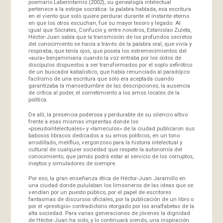
poemario Laberintamio (2002), su genealogía intelectual
pertenece a la estirpe socrática: la palabra hablada, esa escritura
en el viento que solo quiere perdurar durante el instante eterno
en que los otros escuchan, fue su mayor tesoro y legado. Al
igual que Sócrates, Confucio y, entre nosotros, Estanislao Zuleta,
Héctor-Juan sabía que la transmisión de los profundos secretos
del conocimiento se hacía a través de la palabra oral, que vivía y
respiraba, que tenía ojos, que poseía los estremecimientos del
«aura» benjaminiana cuando la voz entraba por los oídos de
discípulos dispuestos a ser transformados por el soplo sefirótico
de un buscador kabalistico, que había renunciado al paradójico
facilismo de una escritura que sólo era aceptada cuando
garantizaba la mansedumbre de las descripciones, la ausencia
de crítica al poder, el sometimiento a los amos locales de la
política.
De allí, la presencia poderosa y perdurable de su silencio altivo
frente a esas mismas imprentas donde los
«pseudointelectuales» y «lameculos» de la ciudad publicaron sus
babosos libracos dedicados a su amos políticos, en un tono
arrodillado, melifluo, vergonzoso para la historia intelectual y
cultural de cualquier sociedad que respete la autonomía del
conocimiento, que jamás podrá estar al servicio de los corruptos,
ineptos y simuladores de siempre.
Por eso, la gran enseñanza ética de Héctor-Juan Jaramillo en
una ciudad donde pululaban los limosneros de las ideas que se
vendían por un puesto público, por el papel de escritores
fantasmas de discursos oficiales, por la publicación de un libro o
por el «prestigio» contradictorio otorgado por los analfabetas de la
alta sociedad. Para varias generaciones de jóvenes la dignidad
de Héctor-Juan ha sido, y lo continuará siendo, una inspiración