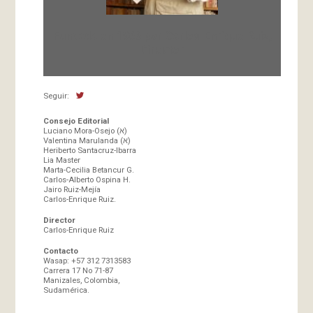
Fundada en 1966 por Carlos-Enrique Ruiz,
Director
Seguir:
Consejo Editorial
Luciano Mora-Osejo (א)
Valentina Marulanda (א)
Heriberto Santacruz-Ibarra
Lia Master
Marta-Cecilia Betancur G.
Carlos-Alberto Ospina H.
Jairo Ruiz-Mejía
Carlos-Enrique Ruiz.
Director
Carlos-Enrique Ruiz
Contacto
Wasap: +57 312 7313583
Carrera 17 No 71-87
Manizales, Colombia,
Sudamérica.