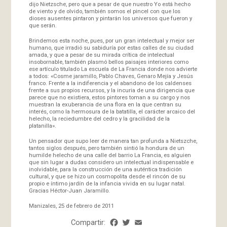
dijo Nietzsche, pero que a pesar de que nuestro Yo está hecho
de viento y de olvido, también somos el pincel con que los
dioses ausentes pintaron y pintarán los universos que fueron y
que serán.
Brindemos esta noche, pues, por un gran intelectual y mejor ser
humano, que irradió su sabiduría por estas calles de su ciudad
amada, y que a pesar de su mirada crítica de intelectual
insobornable, también plasmó bellos paisajes interiores como
ese artículo titulado La escuela de La Francia donde nos advierte
a todos: «Cosme jaramillo, Pablo Chaves, Genaro Mejía y Jesús
franco. Frente a la indiferencia y el abandono de los caldenses
frente a sus propios recursos, y la incuria de una dirigencia que
parece que no existiera, estos pintores toman a su cargo y nos
muestran la exuberancia de una flora en la que centran su
interés, como la hermosura de la batatilla, el carácter arcaico del
helecho, la reciedumbre del cedro y la gracilidad de la
platanilla».
Un pensador que supo leer de manera tan profunda a Nietszche,
tantos siglos después, pero también sintió la hondura de un
humilde helecho de una calle del barrio La Francia, es alguien
que sin lugar a dudas considero un intelectual indispensable e
inolvidable, para la construcción de una auténtica tradición
cultural, y que se hizo un cosmopolita desde el rincón de su
propio e íntimo jardín de la infancia vivida en su lugar natal.
Gracias Héctor-Juan Jaramillo.
Manizales, 25 de febrero de 2011
Compartir:
Facebook
Twitter
Email
Share