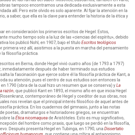
as obras tampoco encontramos una dedicada exclusivamente a esta
idada allí. Pero este olvido es solo aparente. Al fijar la atención en la
io, a saber, que ella es la clave para entender la historia de la ética y
ar en consideración los primeros escritos de Hegel. Estos,
te mucho tiempo solo a la luz de las «ciencias del espíritu», debido
ativa los publicó Nohl, en 1907, bajo el título
Escritos teológicos
or primera vez allí, asistimos a la puesta en marcha del pensamiento
a filosofía práctica.
escritos en Berna, donde Hegel vivió cuatro años (de 1793 a 1797)
er, inmediatamente después de haber terminado sus estudios
salta la fascinación que ejerce sobre él la filosofía práctica de Kant, a
 toda su atención, pues el centro de sus estudios son entonces la
a en 1790 (obra de la cual hizo un resumen que se conserva) y
La
ra razón
, que publicó Kant en 1893, el mismo año en que inicia Hegel
[[Rosenkranz, contemporáneo de Hegel y coeditor de sus obras, nos
uales nos revelan que el principal interés filosófico de aquel antes de
osofía práctica. En los cuadernos del gimnasio, junto a las notas
 de poetas, dramaturgos e historiadores griegos, se encuentran
 sobre la
Ética nicomaquea
de Aristóteles. Esto es muy significativo,
oncepción del hombre como praxis, que luego se perdió en la filosofía,
uevo. Después presenta Hegel en Tubinga, en 1790, una
Dissertatio
e officiorum humanorum
, que contiene una crítica al antagonismo