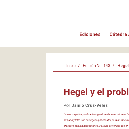
Ediciones
Cátedra 
Inicio
Edición No. 143
Hegel 
Hegel y el probl
Por
Danilo Cruz-Vélez
Este ensayo fue publicado originalmente en el número 1 de
su puño y letra, fue entregado por el autor para su inclusi
presente edición monográfica. Para no correr riesgos en l