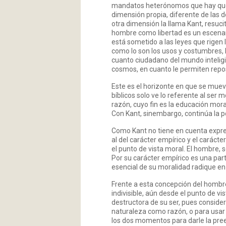
mandatos heterónomos que hay que re
dimensión propia, diferente de las d
otra dimensión la llama Kant, resuci
hombre como libertad es un escenari
está sometido a las leyes que rigen 
como lo son los usos y costumbres, la
cuanto ciudadano del mundo inteligib
cosmos, en cuanto le permiten repos
Este es el horizonte en que se mueve 
bíblicos solo ve lo referente al ser m
razón, cuyo fin es la educación mor
Con Kant, sinembargo, continúa la p
Como Kant no tiene en cuenta expres
al del carácter empírico y el caráct
el punto de vista moral. El hombre, se
Por su carácter empírico es una par
esencial de su moralidad radique en 
Frente a esta concepción del hombre
indivisible, aún desde el punto de v
destructora de su ser, pues conside
naturaleza como razón, o para usar e
los dos momentos para darle la pree