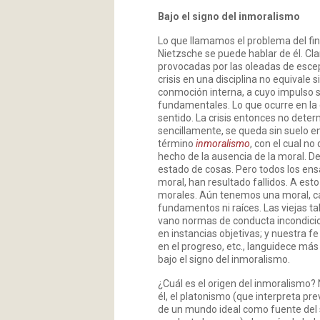
Bajo el signo del inmoralismo
Lo que llamamos el problema del fin 
Nietzsche se puede hablar de él. Cla
provocadas por las oleadas de escep
crisis en una disciplina no equivale
conmoción interna, a cuyo impulso s
fundamentales. Lo que ocurre en la
sentido. La crisis entonces no determ
sencillamente, se queda sin suelo e
término
inmoralismo
, con el cual n
hecho de la ausencia de la moral. D
estado de cosas. Pero todos los ens
moral, han resultado fallidos. A est
morales. Aún tenemos una moral, cada
fundamentos ni raíces. Las viejas 
vano normas de conducta incondicio
en instancias objetivas; y nuestra fe 
en el progreso, etc., languidece má
bajo el signo del inmoralismo.
¿Cuál es el origen del inmoralismo?
él, el platonismo (que interpreta p
de un mundo ideal como fuente del se