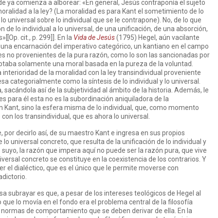
de ya comienza a alborear: «En general, Jesús contraponía el sujeto
 moralidad a la ley? (La moralidad es para Kant el sometimiento de lo
e lo universal sobre lo individual que se le contrapone). No, de lo que
 de lo individual a lo universal, de una unificación, de una absorción,
Op. cit., p. 299]]. En la
Vida de Jesús
(1795) Hegel, aún vacilante
o una encarnación del imperativo categórico, un kantiano en el campo
yes no provenientes de la pura razón, como lo son las sancionadas por
ceptaba solamente una moral basada en la pureza de la voluntad.
 interioridad de la moralidad con la ley transindividual proveniente
sa categorialmente como la síntesis de lo individual y lo universal.
 sacándola así de la subjetividad al ámbito de la historia. Además, le
es para él esta no es la subordinación aniquiladora de la
en Kant, sino la esfera misma de lo individual, que, como momento
con los transindividual, que es ahora lo universal.
, por decirlo así, de su maestro Kant e ingresa en sus propios
 lo universal concreto, que resulta de la unificación de lo individual y
suyo, la razón que impera aquí no puede ser la razón pura, que vive
niversal concreto se constituye en la coexistencia de los contrarios. Y
r el dialéctico, que es el único que le permite moverse con
dictorio.
esa subrayar es que, a pesar de los intereses teológicos de Hegel al
que lo movía en el fondo era el problema central de la filosofía
as normas de comportamiento que se deben derivar de ella. En la