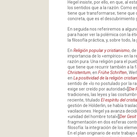
Hegel insiste, por ello, en que, al 
los sentidos que a la razón. Como e
tiene que transformarse; tiene que d
concreta, que es el descubrimiento g
En seguida nos referiremos a algunos
para hacer ver la polémica con la éti
la filosofía práctica, y, sobre todo, 
En
Religión popular y cristianismo
, d
importancia de lo «empírico» en la r
razón pura. Una religión para el pue
que tiene que recurrir también a la fa
Christentum
, en
Frühe Schriften
, Wer
en
La positividad de la religión cristia
sentido de «lo no postulado por la ra
exige ser creído por autoridad»[[
Die 
tradiciones, las leyes y las costumbr
reciente, titulado
El espíritu del cris
gestión de Hölderlin, se había trasl
vacilaciones. Hegel ya avanza decidi
«unidad del hombre total»[[
Der Gesit
fragmentación en dos esferas contra
filosofía: la integración de los elem
En el plan originario de este trabajo