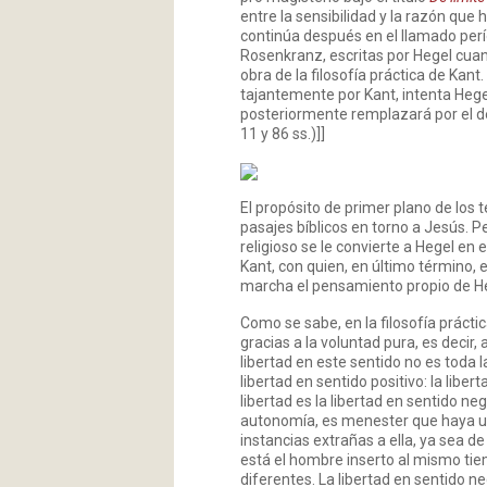
entre la sensibilidad y la razón que
continúa después en el llamado per
Rosenkranz, escritas por Hegel cua
obra de la filosofía práctica de Kant
tajantemente por Kant, intenta Hegel
posteriormente remplazará por el 
11 y 86 ss.)]]
El propósito de primer plano de los t
pasajes bíblicos en torno a Jesús. 
religioso se le convierte a Hegel en 
Kant, con quien, en último término,
marcha el pensamiento propio de Heg
Como se sabe, en la filosofía prácti
gracias a la voluntad pura, es decir
libertad en este sentido no es toda 
libertad en sentido positivo: la liber
libertad es la libertad en sentido ne
autonomía, es menester que haya u
instancias extrañas a ella, ya sea de
está el hombre inserto al mismo tie
diferentes. La libertad en sentido neg