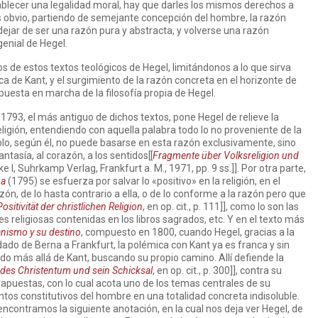
establecer una legalidad moral, hay que darles los mismos derechos a
s obvio, partiendo de semejante concepción del hombre, la razón
ejar de ser una razón pura y abstracta, y volverse una razón
enial de Hegel.
 de estos textos teológicos de Hegel, limitándonos a lo que sirva
ca de Kant, y el surgimiento de la razón concreta en el horizonte de
la puesta en marcha de la filosofía propia de Hegel.
e 1793, el más antiguo de dichos textos, pone Hegel de relieve la
eligión, entendiendo con aquella palabra todo lo no proveniente de la
blo, según él, no puede basarse en esta razón exclusivamente, sino
ntasía, al corazón, a los sentidos[[
Fragmente über Volksreligion und
ke I, Suhrkamp Verlag, Frankfurt a. M., 1971, pp. 9 ss.]]. Por otra parte,
na
(1795) se esfuerza por salvar lo «positivo» en la religión, en el
zón, de lo hasta contrario a ella, o de lo conforme a la razón pero que
Positivität der christlichen Religion
, en op. cit., p. 111]], como lo son las
es religiosas contenidas en los libros sagrados, etc. Y en el texto más
tianismo y su destino
, compuesto en 1800, cuando Hegel, gracias a la
adado de Berna a Frankfurt, la polémica con Kant ya es franca y sin
do más allá de Kant, buscando su propio camino. Allí defiende la
 des Christentum und sein Schicksal
, en op. cit., p. 300]], contra su
puestas, con lo cual acota uno de los temas centrales de su
entos constitutivos del hombre en una totalidad concreta indisoluble.
 encontramos la siguiente anotación, en la cual nos deja ver Hegel, de