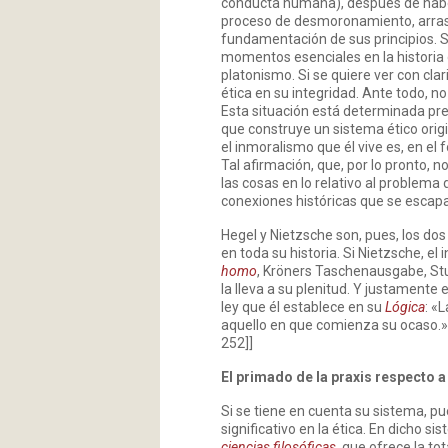
conducta humana), después de haber 
proceso de desmoronamiento, arrastr
fundamentación de sus principios. S
momentos esenciales en la historia d
platonismo. Si se quiere ver con clar
ética en su integridad. Ante todo, no
Esta situación está determinada pr
que construye un sistema ético orig
el inmoralismo que él vive es, en el 
Tal afirmación, que, por lo pronto,
las cosas en lo relativo al problema 
conexiones históricas que se escapa
Hegel y Nietzsche son, pues, los dos
en toda su historia. Si Nietzsche, el
homo
, Kröners Taschenausgabe, Stutt
la lleva a su plenitud. Y justamente 
ley que él establece en su
Lógica
: «
aquello en que comienza su ocaso.»[
252]]
El primado de la praxis respecto a 
Si se tiene en cuenta su sistema, p
significativo en la ética. En dicho 
ciencias filosóficas
, que ofrece la to