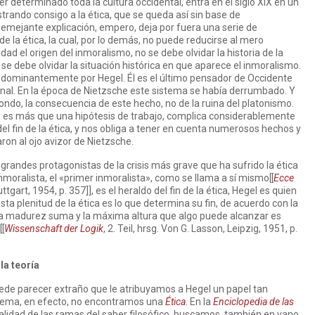
determinado toda la cultura occidental, entra en el siglo XIX en un
ando consigo a la ética, que se queda así sin base de
emejante explicación, empero, deja por fuera una serie de
e la ética, la cual, por lo demás, no puede reducirse al mero
idad el origen del inmoralismo, no se debe olvidar la historia de la
 se debe olvidar la situación histórica en que aparece el inmoralismo.
edominantemente por Hegel. Él es el último pensador de Occidente
inal. En la época de Nietzsche este sistema se había derrumbado. Y
fondo, la consecuencia de este hecho, no de la ruina del platonismo.
 no es más que una hipótesis de trabajo, complica considerablemente
del fin de la ética, y nos obliga a tener en cuenta numerosos hechos y
ron al ojo avizor de Nietzsche.
 grandes protagonistas de la crisis más grave que ha sufrido la ética
 inmoralista, el «primer inmoralista», como se llama a sí mismo[[
Ecce
gart, 1954, p. 357]], es el heraldo del fin de la ética, Hegel es quien
esta plenitud de la ética es lo que determina su fin, de acuerdo con la
La madurez suma y la máxima altura que algo puede alcanzar es
[
Wissenschaft der Logik
, 2. Teil, hrsg. Von G. Lasson, Leipzig, 1951, p.
la teoría
uede parecer extraño que le atribuyamos a Hegel un papel tan
sistema, en efecto, no encontramos una
Ética
. En la
Enciclopedia de las
talidad de las ramas del saber filosófico, buscamos, también en vano,