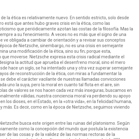
de la ética es relativamente nuevo. En sentido estricto, solo desde
ro está que antes hubo graves crisis en la ética, como las
ticismo que periódicamente azotan las costas de la filosofía. Mas la
 siempre a su fenecimiento. A veces no es más que el signo de una
e ve obligada a cambiar de orientación y a revisar sus conceptos
 época de Nietzsche, sinembargo, no es una crisis en semejante
ina una modificación de la ética, sino su fin; porque esta,
n que moverse. Nietzsche expresa esta crisis radical mediante el
o designa la actitud que aprueba el desenfreno moral, sino el mero
esde hace un siglo, se ha intentado una y otra vez superar semejante
ayos de reconstrucción de la ética, con miras a fundamentar la
o se debe el carácter vacilante de nuestras llamadas convicciones
 uno la suya, pero la moral en cuanto tal flota en el aire, sin
tablas de valores se nos hacen cada vez más inseguras; buscamos en
nalmente válidas; nuestra conciencia moral va perdiendo su apoyo
en los dioses, en el Estado, en la «otra vida», en la felicidad humana,
s y más. Es decir, como en la época de Nietzsche, seguimos viviendo
 Nietzsche busca este origen entre las ruinas del platonismo. Según
reviamente como la concepción del mundo que postula la existencia
r de las cosas y de la validez de las normas rectoras de la