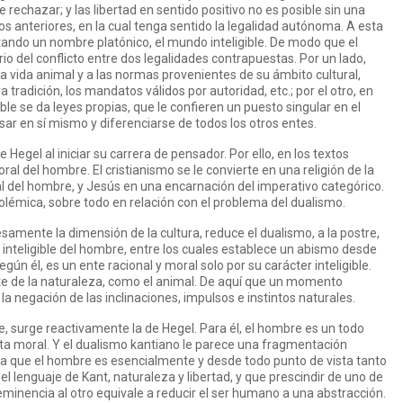
chazar; y las libertad en sentido positivo no es posible sin una
os anteriores, en la cual tenga sentido la legalidad autónoma. A esta
tando un nombre platónico, el mundo inteligible. De modo que el
o del conflicto entre dos legalidades contrapuestas. Por un lado,
la vida animal y a las normas provenientes de su ámbito cultural,
 tradición, los mandatos válidos por autoridad, etc.; por el otro, en
le se da leyes propias, que le confieren un puesto singular en el
ar en sí mismo y diferenciarse de todos los otros entes.
Hegel al iniciar su carrera de pensador. Por ello, en los textos
oral del hombre. El cristianismo se le convierte en una religión de la
al del hombre, y Jesús en una encarnación del imperativo categórico.
olémica, sobre todo en relación con el problema del dualismo.
amente la dimensión de la cultura, reduce el dualismo, a la postre,
er inteligible del hombre, entre los cuales establece un abismo desde
gún él, es un ente racional y moral solo por su carácter inteligible.
te de la naturaleza, como el animal. De aquí que un momento
la negación de las inclinaciones, impulsos e instintos naturales.
, surge reactivamente la de Hegel. Para él, el hombre es un todo
ista moral. Y el dualismo kantiano le parece una fragmentación
ra que el hombre es esencialmente y desde todo punto de vista tanto
l lenguaje de Kant, naturaleza y libertad, y que prescindir de uno de
minencia al otro equivale a reducir el ser humano a una abstracción.