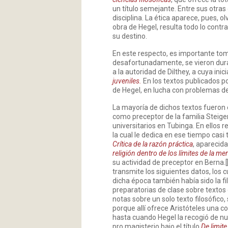
un título semejante. Entre sus otr
disciplina. La ética aparece, pues, olv
obra de Hegel, resulta todo lo contrar
su destino.
En este respecto, es importante tom
desafortunadamente, se vieron duran
a la autoridad de Dilthey, a cuya inici
juveniles.
En los textos publicados p
de Hegel, en lucha con problemas de l
La mayoría de dichos textos fueron 
como preceptor de la familia Steig
universitarios en Tubinga. En ellos re
la cual le dedica en ese tiempo casi
Crítica de la razón práctica
, aparecid
religión dentro de los límites de la me
su actividad de preceptor en Berna.
transmite los siguientes datos, los c
dicha época también había sido la fil
preparatorias de clase sobre textos
notas sobre un solo texto filosófico,
porque allí ofrece Aristóteles una c
hasta cuando Hegel la recogió de n
pro magisterio bajo el título
De limit