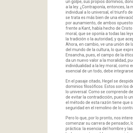
un golpe, sus propios dominios, don
a la ley. ¿Contraponía, entonces, la
individual a lo universal, el triunfo d
se trata es más bien de una elevación
por aunamiento, de ambos opuestos»[[
frente a Kant, había hecho de Crist
moral, que se oponía a todas las le
la tradición o la autoridad, y que a
Ahora, en cambio, ve una unión de la
del mundo de la cultura, lo que expre
Ensancha, pues, el campo de la ética,
da un nuevo valor a la moralidad, pu
individualidad a la ley moral, como 
esencial de un todo, debe integrarse 
En el pasaje citado, Hegel se despide
dominios filosóficos. Estos son los de
lo universal. Como se comprende de 
de evitar la contradicción, pues lo u
el método de esta razón tiene que se
seguridad en el remolino de lo contra
Pero lo que, por lo pronto, nos inter
comenzar su carrera de pensador, lo 
práctica: la esencia del hombre y l