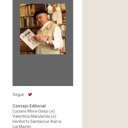
Fundada en 1966 por
Carlos-Enrique Ruiz,
Director
Seguir:
Consejo Editorial
Luciano Mora-Osejo (א)
Valentina Marulanda (א)
Heriberto Santacruz-Ibarra
Lia Master