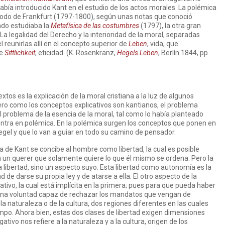
 había introducido Kant en el estudio de los actos morales. La polémica
íodo de Frankfurt (1797-1800), según unas notas que conoció
ndo estudiaba la
Metafísica de las costumbres
(1797), la otra gran
. La legalidad del Derecho y la interioridad de la moral, separadas
 reunirlas allí en el concepto superior de
Leben
, vida, que
de
Sittlichkeit
, eticidad. (K. Rosenkranz,
Hegels Leben
, Berlín 1844, pp.
extos es la explicación de la moral cristiana a la luz de algunos
Pero como los conceptos explicativos son kantianos, el problema
el problema de la esencia de la moral, tal como lo había planteado
 entra en polémica. En la polémica surgen los conceptos que ponen en
el y que lo van a guiar en todo su camino de pensador.
ca de Kant se concibe al hombre como libertad, la cual es posible
, a un querer que solamente quiere lo que él mismo se ordena. Pero la
la libertad, sino un aspecto suyo. Esta libertad como autonomía es la
tad de darse su propia ley y de atarse a ella. El otro aspecto de la
gativo, la cual está implícita en la primera; pues para que pueda haber
na voluntad capaz de rechazar los mandatos que vengan de
 la naturaleza o de la cultura, dos regiones diferentes en las cuales
mpo. Ahora bien, estas dos clases de libertad exigen dimensiones
ativo nos refiere a la naturaleza y a la cultura, origen de los