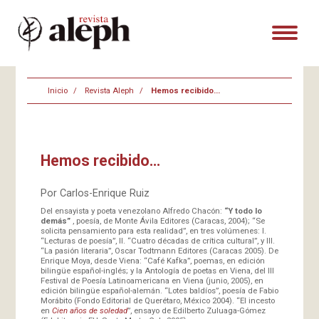
Inicio
Revista Aleph
Hemos recibido…
Hemos recibido…
Por Carlos-Enrique Ruiz
Del ensayista y poeta venezolano Alfredo Chacón:
“Y todo lo
demás”
, poesía, de Monte Ávila Editores (Caracas, 2004); “Se
solicita pensamiento para esta realidad”, en tres volúmenes: I.
“Lecturas de poesía”, II. “Cuatro décadas de crítica cultural”, y III.
“La pasión literaria”, Oscar Todtmann Editores (Caracas 2005). De
Enrique Moya, desde Viena: “Café Kafka”, poemas, en edición
bilingüe español-inglés; y la Antología de poetas en Viena, del III
Festival de Poesía Latinoamericana en Viena (junio, 2005), en
edición bilingüe español-alemán. “Lotes baldíos”, poesía de Fabio
Morábito (Fondo Editorial de Querétaro, México 2004). “El incesto
en
Cien años de soledad
”, ensayo de Edilberto Zuluaga-Gómez