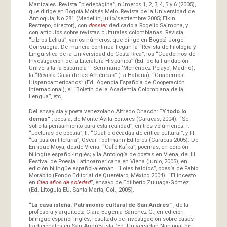
Manizales. Revista “piedepágina”, números 1, 2, 3, 4, 5 y 6 (2005),
que dirige en Bogotá Moisés Melo. Revista de la Universidad de
Antioquia, No.281 (Medellín, julio/septiembre 2005; Elkin
Restrepo, director), con
dossier
dedicado a Rogelio Salmona, y
con artículos sobre revistas culturales colombianas. Revista
“Libros Letras”, varios números, que dirige en Bogotá Jorge
Consuegra. De manera continua llegan la “Revista de Filología y
Lingüística de la Universidad de Costa Rica”, los “Cuadernos de
Investigación de la Literatura Hispánica” (Ed. de la Fundación
Universitaria Española – Seminario ‘Menéndez Pelayo’, Madrid),
la “Revista Casa de las Américas” (La Habana), “Cuadernos
Hispanoamericanos” (Ed. Agencia Española de Cooperación
Internacional), el “Boletín de la Academia Colombiana de la
Lengua”, etc.
Del ensayista y poeta venezolano Alfredo Chacón:
“Y todo lo
demás”
, poesía, de Monte Ávila Editores (Caracas, 2004); “Se
solicita pensamiento para esta realidad”, en tres volúmenes: I.
“Lecturas de poesía”, II. “Cuatro décadas de crítica cultural”, y III.
“La pasión literaria”, Oscar Todtmann Editores (Caracas 2005). De
Enrique Moya, desde Viena: “Café Kafka”, poemas, en edición
bilingüe español-inglés; y la Antología de poetas en Viena, del III
Festival de Poesía Latinoamericana en Viena (junio, 2005), en
edición bilingüe español-alemán. “Lotes baldíos”, poesía de Fabio
Morábito (Fondo Editorial de Querétaro, México 2004). “El incesto
en
Cien años de soledad
”, ensayo de Edilberto Zuluaga-Gómez
(Ed. Litoguia EU, Santa Marta, Col., 2005).
“La casa isleña. Patrimonio cultural de San Andrés”
, de la
profesora y arquitecta Clara-Eugenia Sánchez G., en edición
bilingüe español-inglés, resultado de investigación sobre casas
tradicionales en San Andrés Isla (Ed. Universidad Nacional de