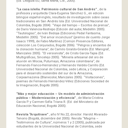
(Ed. Litoguia EU, Santa Marta, Col., 2005).
“La casa isleña. Patrimonio cultural de San Andrés”
, de la
profesora y arquitecta Clara-Eugenia Sánchez G., en edición
bilingüe español-inglés, resultado de investigación sobre casas
tradicionales en San Andrés Isla (Ed. Universidad Nacional de
Colombia, Bogotá 2004). “Viaje del tiempo – Escritos de prensa”,
de Darío Valencia-Restrepo (Edición del autor, Medellín 2005).
“Tautologías”, de Iván Bedoya (Ediciones Pedal Fantasma,
Medellín 2005). “Del amor inconcluso” (premio de cuento Jorge
Isaacs 1999), de Fabio Martínez (Común Presencia Editores,
colección Los Conjurados, Bogotá 2006). “Peligros y encantos de
la clonación humana”, de Camilo Giraldo-Giraldo (Ed. Manigraf,
Manizales 2005). “El versionista”, de Cristo García-Tapia (Ed.
Multigráficas, Sincelejo 2005). “Minería artesanal del oro de
aluvión en Mocoa, Putumayo, Amazonia colombiana”, de
Fernando Franco-Hernández y Hernando Valdés-Carrillo (Ed.
Universidad Nacional de Colombia, sede Leticia, y Corporación
para el desarrollo sostenible del sur de la Amazonia,
Corpoamazonia (Blanecolor, Manizales 2005). “Visitaciones”,
poemas de Fernando Hernández-Vélez (Ediciones Sociedad de
la Imaginación, Bogotá 2005).
“Más y mejor educación – Un modelo de administración
pública – Modernización y eficiencia”
, de Maria-Cristina
García P. y Carmen-Sofía Triana R. (Ed. del Ministerio de
Educación Nacional, Bogotá 2005).
Revista “Arquitrave”
, año IV No.22, director: Harold Alvarado-
Tenorio (Bogotá, diciembre del 2005). Revista “Magma –
Testimonios de Cultura”, números 1 y 2 (2005), publicada por
estudiantes de la Universidad Nacional de Colombia, sede