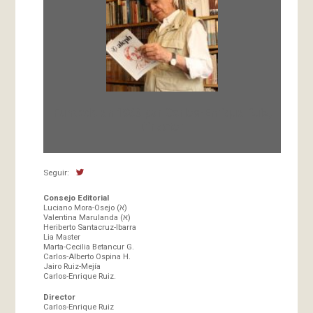
Fundada en 1966 por Carlos-Enrique Ruiz,
Director
Seguir:
Consejo Editorial
Luciano Mora-Osejo (א)
Valentina Marulanda (א)
Heriberto Santacruz-Ibarra
Lia Master
Marta-Cecilia Betancur G.
Carlos-Alberto Ospina H.
Jairo Ruiz-Mejía
Carlos-Enrique Ruiz.
Director
Carlos-Enrique Ruiz