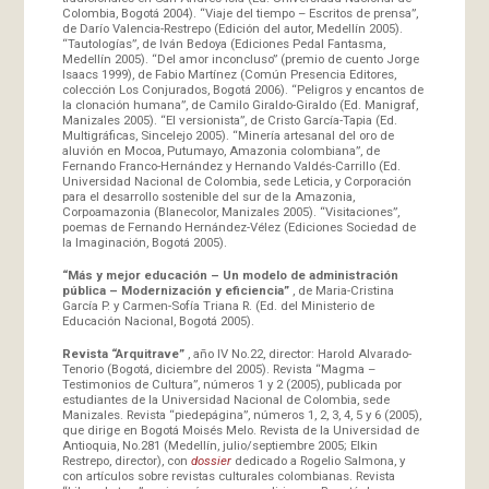
Colombia, Bogotá 2004). “Viaje del tiempo – Escritos de prensa”,
de Darío Valencia-Restrepo (Edición del autor, Medellín 2005).
“Tautologías”, de Iván Bedoya (Ediciones Pedal Fantasma,
Medellín 2005). “Del amor inconcluso” (premio de cuento Jorge
Isaacs 1999), de Fabio Martínez (Común Presencia Editores,
colección Los Conjurados, Bogotá 2006). “Peligros y encantos de
la clonación humana”, de Camilo Giraldo-Giraldo (Ed. Manigraf,
Manizales 2005). “El versionista”, de Cristo García-Tapia (Ed.
Multigráficas, Sincelejo 2005). “Minería artesanal del oro de
aluvión en Mocoa, Putumayo, Amazonia colombiana”, de
Fernando Franco-Hernández y Hernando Valdés-Carrillo (Ed.
Universidad Nacional de Colombia, sede Leticia, y Corporación
para el desarrollo sostenible del sur de la Amazonia,
Corpoamazonia (Blanecolor, Manizales 2005). “Visitaciones”,
poemas de Fernando Hernández-Vélez (Ediciones Sociedad de
la Imaginación, Bogotá 2005).
“Más y mejor educación – Un modelo de administración
pública – Modernización y eficiencia”
, de Maria-Cristina
García P. y Carmen-Sofía Triana R. (Ed. del Ministerio de
Educación Nacional, Bogotá 2005).
Revista “Arquitrave”
, año IV No.22, director: Harold Alvarado-
Tenorio (Bogotá, diciembre del 2005). Revista “Magma –
Testimonios de Cultura”, números 1 y 2 (2005), publicada por
estudiantes de la Universidad Nacional de Colombia, sede
Manizales. Revista “piedepágina”, números 1, 2, 3, 4, 5 y 6 (2005),
que dirige en Bogotá Moisés Melo. Revista de la Universidad de
Antioquia, No.281 (Medellín, julio/septiembre 2005; Elkin
Restrepo, director), con
dossier
dedicado a Rogelio Salmona, y
con artículos sobre revistas culturales colombianas. Revista