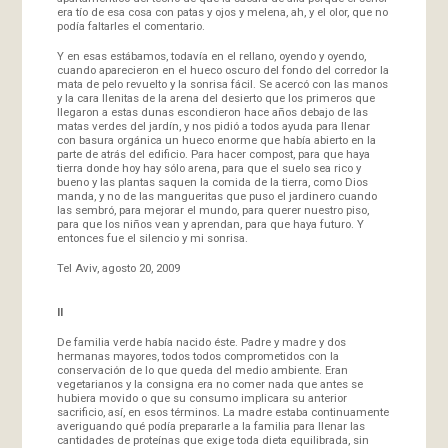
era tío de esa cosa con patas y ojos y melena, ah, y el olor, que no
podía faltarles el comentario.
Y en esas estábamos, todavía en el rellano, oyendo y oyendo,
cuando aparecieron en el hueco oscuro del fondo del corredor la
mata de pelo revuelto y la sonrisa fácil. Se acercó con las manos
y la cara llenitas de la arena del desierto que los primeros que
llegaron a estas dunas escondieron hace años debajo de las
matas verdes del jardín, y nos pidió a todos ayuda para llenar
con basura orgánica un hueco enorme que había abierto en la
parte de atrás del edificio. Para hacer compost, para que haya
tierra donde hoy hay sólo arena, para que el suelo sea rico y
bueno y las plantas saquen la comida de la tierra, como Dios
manda, y no de las mangueritas que puso el jardinero cuando
las sembró, para mejorar el mundo, para querer nuestro piso,
para que los niños vean y aprendan, para que haya futuro. Y
entonces fue el silencio y mi sonrisa.
Tel Aviv, agosto 20, 2009
II
De familia verde había nacido éste. Padre y madre y dos
hermanas mayores, todos todos comprometidos con la
conservación de lo que queda del medio ambiente. Eran
vegetarianos y la consigna era no comer nada que antes se
hubiera movido o que su consumo implicara su anterior
sacrificio, así, en esos términos. La madre estaba continuamente
averiguando qué podía prepararle a la familia para llenar las
cantidades de proteínas que exige toda dieta equilibrada, sin