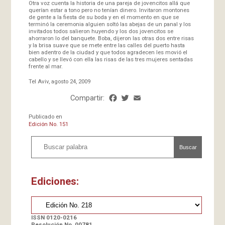
Otra voz cuenta la historia de una pareja de jovencitos allá que
querían estar a tono pero no tenían dinero. Invitaron montones
de gente a la fiesta de su boda y en el momento en que se
terminó la ceremonia alguien soltó las abejas de un panal y los
invitados todos salieron huyendo y los dos jovencitos se
ahorraron lo del banquete. Boba, dijeron las otras dos entre risas
y la brisa suave que se mete entre las calles del puerto hasta
bien adentro de la ciudad y que todos agradecen les movió el
cabello y se llevó con ella las risas de las tres mujeres sentadas
frente al mar.
Tel Aviv, agosto 24, 2009
Compartir:
Facebook
Twitter
Email
Share
Publicado en
Edición No. 151
Buscar
Ediciones:
ISSN 0120-0216
Resolución No. 00781