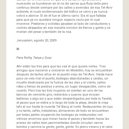
nuevecito se hundieron en el río de carros que fluía lento pero
continuo desde siempre por las calles y avenidas de esa Tel-Aviv
ardiente, el nudo endemoniado del tráfico se cerró y ya nunca
volvió a abrirse. El de él fue el último carro. Era el que faltaba
para que ya no quedara ningún espacio vacío por el cual
moverse. Peatones y ciclistas pasaban al lado de conductores y
coches atrapados en esa maraña inmóvil de fierros y gente y se
morían del pesar y también de la risa.
Jerusalem, agosto 20, 2009
III
Para Ruthy, Tanya y Susy
Ahí están las tres para que las vea el que quiera verlas. Tres
amigas que nacieron y crecieron en Medellín, hoy se encuentran
después de tantos años en el puerto viejo de Tel-Aviv. Hasta hace
poco se veía mal el puerto, bodegas abandonadas y caídas, un
muelle destrozado por la fuerza de las olas y el viento, calles
rotas y llenas de piedras y arena, un lugar desapacible, como de
cuento. Pero hoy las tres mujeres se sientan en uno de los
bancos de cemento gris, redondos y suaves que evocan
ballenas o algo así y que están desperdigados por toda la Taielet,
el paseo que se estira a lo largo de toda la playa, desde la vieja
Iafo al sur hasta la nuevita Tel Baruj al norte. Restaurantes de lujo
y no tanto, cafés, heladerías, almacenes de todo se encuentran
por todas partes ocupando las bodegas ya restauradas con
vitrinas enormes que miran hacia el paseo y también hacia las
aceras de calles bien pavimentadas donde circulan carros
bonitos y camina la gente, gente, gente. Es pleno verano y el calor