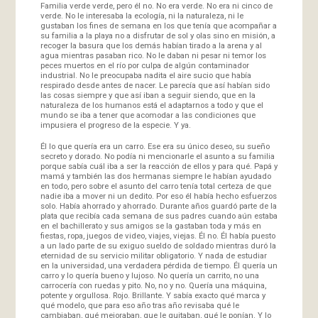
Familia verde verde, pero él no. No era verde. No era ni cinco de
verde. No le interesaba la ecología, ni la naturaleza, ni le
gustaban los fines de semana en los que tenía que acompañar a
su familia a la playa no a disfrutar de sol y olas sino en misión, a
recoger la basura que los demás habían tirado a la arena y al
agua mientras pasaban rico. No le daban ni pesar ni temor los
peces muertos en el río por culpa de algún contaminador
industrial. No le preocupaba nadita el aire sucio que había
respirado desde antes de nacer. Le parecía que así habían sido
las cosas siempre y que así iban a seguir siendo, que en la
naturaleza de los humanos está el adaptarnos a todo y que el
mundo se iba a tener que acomodar a las condiciones que
impusiera el progreso de la especie. Y ya.
Él lo que quería era un carro. Ese era su único deseo, su sueño
secreto y dorado. No podía ni mencionarle el asunto a su familia
porque sabía cuál iba a ser la reacción de ellos y para qué. Papá y
mamá y también las dos hermanas siempre le habían ayudado
en todo, pero sobre el asunto del carro tenía total certeza de que
nadie iba a mover ni un dedito. Por eso él había hecho esfuerzos
solo. Había ahorrado y ahorrado. Durante años guardó parte de la
plata que recibía cada semana de sus padres cuando aún estaba
en el bachillerato y sus amigos se la gastaban toda y más en
fiestas, ropa, juegos de video, viajes, viejas. Él no. Él había puesto
a un lado parte de su exiguo sueldo de soldado mientras duró la
eternidad de su servicio militar obligatorio. Y nada de estudiar
en la universidad, una verdadera pérdida de tiempo. Él quería un
carro y lo quería bueno y lujoso. No quería un carrito, no una
carrocería con ruedas y pito. No, no y no. Quería una máquina,
potente y orgullosa. Rojo. Brillante. Y sabía exacto qué marca y
qué modelo, que para eso año tras año revisaba qué le
cambiaban, qué mejoraban, que le quitaban, qué le ponían. Y lo