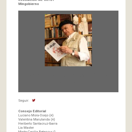
Mingobierno
Fundada en 1966 por Carlos-Enrique Ruiz,
Director
Seguir:
Consejo Editorial
Luciano Mora-Osejo (א)
Valentina Marulanda (א)
Heriberto Santacruz-Ibarra
Lia Master
Marta-Cecilia Betancur G.