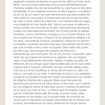
pegotudo y espeso ha bajado un poco en las últimas horas de la
tarde. Las tres miran detenidas el azul azul del Mediterráneo
mientras el plato rojo del sol emprende su viaje hacia el otro lado
del planeta. A sus espaldas avanzan al ritmo agudo y monótono
de la voz de un rabino las siete bendiciones que bajo el palio de
velos blancos consuman el matrimonio de una mujer también
de velos y velos y blancos y blancos, y un hombre todo de negro,
muy elegante él y tan bonita ella. Todo el que pasa se detiene a
mirar la boda con sonrisita en la cara. Hay antorchas decorando
y astas con telas blancas alrededor del recinto donde se apiñan
invitados, novios, familiares y amigos, y los curiosos afuera. Las
tres mujeres ya miraron, se fijaron en los pequeños detalles y en
los otros, comentaron, hicieron conjeturas, criticaron y le dieron
la espalda a la pareja de jovencitos que mira desde hoy al futuro
con una mirada nueva, o eso se supone. Ellas están ahí juntas
por otra cosa. Son amigas de siempre, de infancia y
adolescencia, son hermanas. No se ven mucho, no pueden, pero
cada vez que logran encontrarse se separan con una alegría
vieja e invariablemente renovada. Hablan y hablan de allá y de
entonces, de los amigos que todavía están allá, de los que están
regados por el mundo, y también de aquí y ahora, trabajo, hijos,
maridos y novios, la política, el clima, tomémonos un café, con
torta sí, con torta no, la dieta. Y entonces, el novio a sus espaldas
rompe de un pisotón la copa de cristal y los aplausos y los cantos
de alegría y felicitación y alguien libera unas decenas de
palomas que por pocos minutos llenan el aire todo. Las mujeres
las ven alejarse contra el cielo azul oscuro y hablan de palomas,
de lo cursi y se ríen, se ríen. La última que ha llegado cuenta
que en Colombia ahora está de moda, muy de moda, soltar
mariposas en las bodas y yo no puedo dejar de recordar las
veces que vi mariposas en largas caminadas por el campo, por
la selva, alimentándose de caca y entonces la risa por dentro.