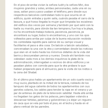
En el piso de arriba vivían la señora Iudit y la señora Miri, dos
mujeres grandes y solas, ambas pensionadas, cada una en su
casa, salían poco y poco usaban el teléfono, pero desde sus
respectivos balcones controlaban todo lo que ocurría en el
edificio, quién entraba y quién salía, cuándo pasaba el carro de la
basura, a qué horas llegaba la mujer que limpiaba las escaleras
del edificio dos veces por semana y también por qué salió con la
toalla su marido, para dónde iba tan temprano, fue hoy a la playa,
no ha encontrado trabajo todavía, paciencia, paciencia, ya
encontrará su lugar, todos lo encontramos, y uno con los ojos
volteados para arriba por culpa de la buena educación recibida
les contestaba rapidito para salirse de su campo visual y
facilitarles el paso a otra cosa. De balcón a balcón saludaban,
conversaban la una con la otra y comentaban desde las noticias
que oían en el radio hasta los mínimos detalles de la vida del
barrio y descueraban yernos y nueras. Desde ahí también nos
cobraban cada mes a los demás inquilinos la plata de la
administración, interrogaban a vecinos de otros edificios y se
pasaban platos con comida para que la otra probara lo que
habían preparado para el almuerzo, para la visita de los nietos o
la cena del Shabat.
En el último piso había un apartamento de un solo cuarto vacío y
muy sucio, plantado en la mitad de la terraza, rodeado de los
tanques del agua caliente de todos los apartamentos con sus
paneles solares, los cables para tender la ropa en el verano y un
par de antenas de plato de la televisión satelital. Hasta allá arriba
no llegaban los gatos de los polacos, pero bajaban volando a
descansar tórtolas, palomas y golondrinas y a dejar un reguero
de caca que se veía por todo el piso, en el techo y hasta en el
plano vertical de las paredes.