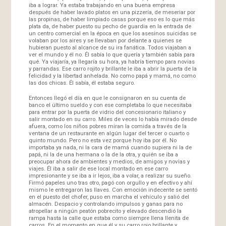
iba a lograr. Ya estaba trabajando en una buena empresa
después de haber lavado platos en una pizzería, de meseriar por
las propinas, de haber limpiado casas porque eso es lo que más
plata da, de haber puesto su pecho de guardia en la entrada de
un centro comercial en la época en que los asesinos suicidas se
volaban por los aires y se llevaban por delante a quienes se
hubieran puesto al alcance de su ira fanática. Todos viajaban a
ver el mundo y él no. Él sabía lo que quería y también sabía para
qué. Ya viajaría, ya llegaría su hora, ya habría tiempo para novias
y parrandas. Ese carro rojito y brillante le iba a abrir la puerta de la
felicidad y la libertad anhelada. No como papá y mamá, no como
las dos chicas. Él sabía, él estaba seguro.
Entonces llegó el día en que le consignaron en su cuenta de
banco el último sueldo y con ese completaba lo que necesitaba
para entrar por la puerta de vidrio del concesionario italiano y
salir montado en su carro. Miles de veces lo había mirado desde
afuera, como los niños pobres miran la comida a través de la
ventana de un restaurante en algún lugar del tercer o cuarto o
quinto mundo. Pero no esta vez porque hoy iba por él. No
importaba ya nada, ni la cara de mamá cuando supiera ni la de
papá, ni la de una hermana o la de la otra, y quién se iba a
preocupar ahora de ambientes y medios, de amigos y novias y
viajes. Él iba a salir de ese local montado en ese carro
impresionante y se iba a ir lejos, iba a volar, a realizar su sueño.
Firmó papeles uno tras otro, pagó con orgullo y en efectivo y ahí
mismo le entregaron las llaves. Con emoción indecente se sentó
en el puesto del chofer, puso en marcha el vehículo y salió del
almacén. Despacio y controlando impulsos y ganas para no
atropellar a ningún peatón pobrecito y elevado descendió la
rampa hasta la calle que estaba como siempre llena llenita de
carros. En el momento en que él y su carro rojo brillante y