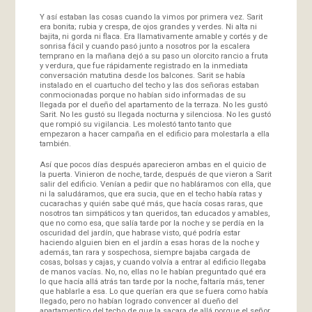
Y así estaban las cosas cuando la vimos por primera vez. Sarit
era bonita; rubia y crespa, de ojos grandes y verdes. Ni alta ni
bajita, ni gorda ni flaca. Era llamativamente amable y cortés y de
sonrisa fácil y cuando pasó junto a nosotros por la escalera
temprano en la mañana dejó a su paso un olorcito rancio a fruta
y verdura, que fue rápidamente registrado en la inmediata
conversación matutina desde los balcones. Sarit se había
instalado en el cuartucho del techo y las dos señoras estaban
conmocionadas porque no habían sido informadas de su
llegada por el dueño del apartamento de la terraza. No les gustó
Sarit. No les gustó su llegada nocturna y silenciosa. No les gustó
que rompió su vigilancia. Les molestó tanto tanto que
empezaron a hacer campaña en el edificio para molestarla a ella
también.
Así que pocos días después aparecieron ambas en el quicio de
la puerta. Vinieron de noche, tarde, después de que vieron a Sarit
salir del edificio. Venían a pedir que no habláramos con ella, que
ni la saludáramos, que era sucia, que en el techo había ratas y
cucarachas y quién sabe qué más, que hacía cosas raras, que
nosotros tan simpáticos y tan queridos, tan educados y amables,
que no como esa, que salía tarde por la noche y se perdía en la
oscuridad del jardín, que habrase visto, qué podría estar
haciendo alguien bien en el jardín a esas horas de la noche y
además, tan rara y sospechosa, siempre bajaba cargada de
cosas, bolsas y cajas, y cuando volvía a entrar al edificio llegaba
de manos vacías. No, no, ellas no le habían preguntado qué era
lo que hacía allá atrás tan tarde por la noche, faltaría más, tener
que hablarle a esa. Lo que querían era que se fuera como había
llegado, pero no habían logrado convencer al dueño del
apartamentico del techo de que la sacara de allá porque el señor