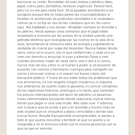
traicionar su credo. Reciclaban de todo, bolsas y plástico, latas,
papel, vidrio, pilas, bombillos, residuos orgánicos. Parece fácil,
pero no, no era para nada fácil. Se la pasaban envidiando a los
europeos porque allá en todas partes las municipalidades sí
facilitan la recolección de productos reciclables y el ciudadano
común ya ni se fija en eso de tan cotidiano que es. No como
aquí. Así hablaban y eso decían. Andaban siempre en bicicleta o
en patines. Hacía apenas unas semanas que el papá había
empezado a moverse por las aceras de la ciudad usando una
patineta eléctrica que recargaba por las noches en la sala de la
casa, lamentando el consumo extra de energía y soportando la
cantaleta de mamá por culpa del desorden. Nunca habían tenido
carro, cómo se le ocurre, con lo que contaminan, y cada uno se
cree con derecho a ensuciar lo suyo y además fíjese y verá
cuántas personas viajan en cada carro, una o dos a lo sumo,
nunca más de eso, como si se fueran a podrir si se pusieran de
acuerdo con vecinos o familiares o amigos para compartir los
carros y ensuciar menos o si usaran los buses y taxis del
transporte público. Y fuera de eso están todos los problemas que
nos ahorramos, no nos engaña ningún mecánico, ni siquiera
nos enteramos de cuánto subió la gasolina, no somos cómplices
de los regímenes tiránicos, enemigos y no tanto, que controlan
los precios internacionales del barril de petróleo, no pasamos
horas interminables buscando dónde estacionar, nunca hemos
tenido que pagar ni una sola multa. Allá cada cual. Y además
con lo bueno que es andar a pie o en bicicleta y mucho más en
esta ciudad que es chiquitica y plana como tabla y donde casi
nunca llueve. Resulta francamente incomprensible, le decían a
todo el que quería escuchar y también al que no quería y se
resignaba a oír el discurso verde con la misma paciencia con la
que se oye un sermón.