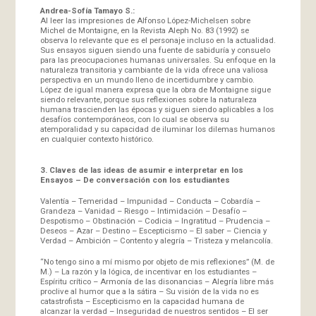
Andrea-Sofía Tamayo S.:
Al leer las impresiones de Alfonso López-Michelsen sobre
Michel de Montaigne, en la Revista Aleph No. 83 (1992) se
observa lo relevante que es el personaje incluso en la actualidad.
Sus ensayos siguen siendo una fuente de sabiduría y consuelo
para las preocupaciones humanas universales. Su enfoque en la
naturaleza transitoria y cambiante de la vida ofrece una valiosa
perspectiva en un mundo lleno de incertidumbre y cambio.
López de igual manera expresa que la obra de Montaigne sigue
siendo relevante, porque sus reflexiones sobre la naturaleza
humana trascienden las épocas y siguen siendo aplicables a los
desafíos contemporáneos, con lo cual se observa su
atemporalidad y su capacidad de iluminar los dilemas humanos
en cualquier contexto histórico.
3. Claves de las ideas de asumir e interpretar en los
Ensayos –
De conversación con los estudiantes
Valentía – Temeridad – Impunidad – Conducta – Cobardía –
Grandeza – Vanidad – Riesgo – Intimidación – Desafío –
Despotismo – Obstinación – Codicia – Ingratitud – Prudencia –
Deseos – Azar – Destino – Escepticismo – El saber – Ciencia y
Verdad – Ambición – Contento y alegría – Tristeza y melancolía.
“No tengo sino a mí mismo por objeto de mis reflexiones” (M. de
M.) – La razón y la lógica, de incentivar en los estudiantes –
Espíritu crítico – Armonía de las disonancias – Alegría libre más
proclive al humor que a la sátira – Su visión de la vida no es
catastrofista – Escepticismo en la capacidad humana de
alcanzar la verdad – Inseguridad de nuestros sentidos – El ser