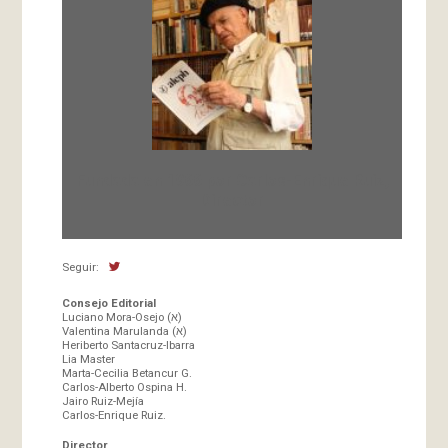
Fundada en 1966 por Carlos-Enrique Ruiz,
Director
Seguir:
Consejo Editorial
Luciano Mora-Osejo (א)
Valentina Marulanda (א)
Heriberto Santacruz-Ibarra
Lia Master
Marta-Cecilia Betancur G.
Carlos-Alberto Ospina H.
Jairo Ruiz-Mejía
Carlos-Enrique Ruiz.
Director