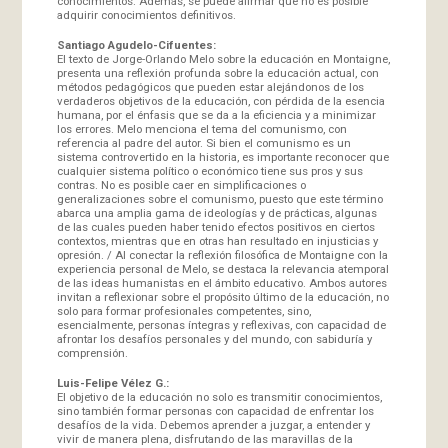
conocimientos. Además, se puede afirmar que no es posible
adquirir conocimientos definitivos.
Santiago Agudelo-Cifuentes:
El texto de Jorge-Orlando Melo sobre la educación en Montaigne,
presenta una reflexión profunda sobre la educación actual, con
métodos pedagógicos que pueden estar alejándonos de los
verdaderos objetivos de la educación, con pérdida de la esencia
humana, por el énfasis que se da a la eficiencia y a minimizar
los errores. Melo menciona el tema del comunismo, con
referencia al padre del autor. Si bien el comunismo es un
sistema controvertido en la historia, es importante reconocer que
cualquier sistema político o económico tiene sus pros y sus
contras. No es posible caer en simplificaciones o
generalizaciones sobre el comunismo, puesto que este término
abarca una amplia gama de ideologías y de prácticas, algunas
de las cuales pueden haber tenido efectos positivos en ciertos
contextos, mientras que en otras han resultado en injusticias y
opresión. / Al conectar la reflexión filosófica de Montaigne con la
experiencia personal de Melo, se destaca la relevancia atemporal
de las ideas humanistas en el ámbito educativo. Ambos autores
invitan a reflexionar sobre el propósito último de la educación, no
solo para formar profesionales competentes, sino,
esencialmente, personas íntegras y reflexivas, con capacidad de
afrontar los desafíos personales y del mundo, con sabiduría y
comprensión.
Luis-Felipe Vélez G.:
El objetivo de la educación no solo es transmitir conocimientos,
sino también formar personas con capacidad de enfrentar los
desafíos de la vida. Debemos aprender a juzgar, a entender y
vivir de manera plena, disfrutando de las maravillas de la