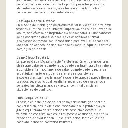
los defensores de la plaza, en el contexto bélico se tiene como
propósito la muerte del derrotado, por lo que entregarse a los
atacantes sería un absurdo, si se tiene en cuenta que las
consecuencias son igualmente fatales.
Santiago Osorio-Botero:
En el texto de Montaigne se puede resaltar la visión de la valentía
tener sus límites, que al intentar superarlas nos puede llevar a la
locura, con efectos de imprudencia e insensatez. Históricamente
se ha observado que el exceso de valor conlleva a tomar
decisiones extremas, con incapacidad para evaluar de manera
racional las consecuencias. Se debe buscar un equilibrio entre el
coraje y la prudencia.
Juan-Diego Zapata L.:
La expresión de Montaigne de “la obstinación en defender una
plaza que debe ser abandonada, puede ser fatal”, quizá se refiera
a considerar la importancia de saber cuándo ceder y retirarse
estratégicamente, en lugar de aferrarse a posiciones
insostenibles. La historia enseña que la terquedad puede llevar a
castigos severos, lo cual resalta la necesidad de evaluar con
sensatez las circunstancias y actuar con inteligencia en
situaciones de conflicto.
Luis-Felipe Vélez G.:
El pasaje en consideración del ensayo de Montaigne sobre la
conversación, nos invita a dar importancia a la prudencia y al
juicio equilibrado en situaciones de conflicto o desafío. La
valentía no consiste solo en la resistencia obstinada, sino en la
capacidad de evaluar con juicio la situación, tanto en la vida
cotidiana como en contextos militares.