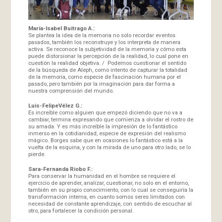
María-Isabel Buitrago A.:
Se plantea la idea de la memoria no solo recordar eventos
pasados, también los reconstruye y los interpreta de manera
activa. Se reconoce la subjetividad de la memoria y cómo esta
puede distorsionar la percepción de la realidad, lo cual pone en
cuestión la realidad objetiva. / Podemos cuestionar el sentido
de la búsqueda de Aleph, como intento de capturar la totalidad
de la memoria, como especie de fascinación humana por el
pasado, pero también por la imaginación para dar forma a
nuestra comprensión del mundo.
Luis-FelipeVélez G.:
Es increíble como alguien que empezó diciendo que no va a
cambiar, termina expresando que comienza a olvidar el rostro de
su amada. Y es más increíble la impresión de lo fantástico
inmerso en la cotidianidad, especie de expresión del realismo
mágico. Borges sabe que en ocasiones lo fantástico está a la
vuelta de la esquina, y con la mirada de uno para otro lado, se lo
pierde.
Sara-Fernanda Riobo F.:
Para conservar la humanidad en el hombre se requiere el
ejercicio de aprender, analizar, cuestionar, no solo en el entorno,
también en su propio conocimiento, con lo cual se conseguiría la
transformación interna, en cuanto somos seres limitados con
necesidad de constante aprendizaje, con sentido de escuchar al
otro, para fortalecer la condición personal.