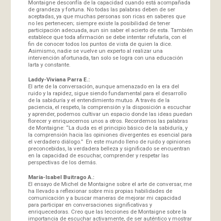
Montaigne desconfía de la capacidad cuando está acompañada
de grandeza y fortuna. No todas las palabras deben de ser
aceptadas, ya que muchas personas son ricas en saberes que
no les pertenecen; siempre existe la posibilidad de tener
participación adecuada, aun sin saber el acierto de esta. También
establece que toda afirmación se debe intentar refutarla, con el
fin de conocer todos los puntos de vista de quien la dice.
Asimismo, nadie se vuelve un experto al realizar una
intervención afortunada, tan solo se logra con una educación
larta y constante.
Laddy-Viviana Parra E.:
El arte de la conversación, aunque amenazado en la era del
ruido y la rapidez, sigue siendo fundamental para el desarrollo
de la sabiduría y el entendimiento mutuo. A través de la
paciencia, el respeto, la comprensión y la disposición a escuchar
y aprender, podemos cultivar un espacio donde las ideas puedan
florecer y enriquecernos unos a otros. Recordemos las palabras
de Montaigne: “La duda es el principio básico de la sabiduría, y
la comprensión hacia las opiniones divergentes es esencial para
el verdadero diálogo.” En este mundo lleno de ruido y opiniones
preconcebidas, la verdadera belleza y significado se encuentran
en la capacidad de escuchar, comprender y respetar las
perspectivas de los demás.
María-Isabel Buitrago A.:
El ensayo de Michel de Montaigne sobre el arte de conversar, me
ha llevado a reflexionar sobre mis propias habilidades de
comunicación y a buscar maneras de mejorar mi capacidad
para participar en conversaciones significativas y
enriquecedoras. Creo que las lecciones de Montaigne sobre la
importancia de escuchar activamente, de ser auténtico y mostrar