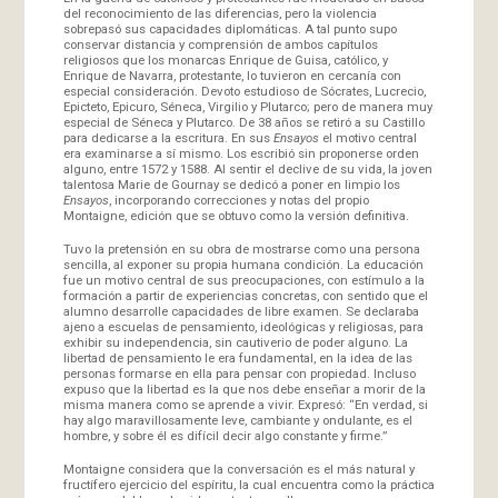
del reconocimiento de las diferencias, pero la violencia
sobrepasó sus capacidades diplomáticas. A tal punto supo
conservar distancia y comprensión de ambos capítulos
religiosos que los monarcas Enrique de Guisa, católico, y
Enrique de Navarra, protestante, lo tuvieron en cercanía con
especial consideración. Devoto estudioso de Sócrates, Lucrecio,
Epicteto, Epicuro, Séneca, Virgilio y Plutarco; pero de manera muy
especial de Séneca y Plutarco. De 38 años se retiró a su Castillo
para dedicarse a la escritura. En sus
Ensayos
el motivo central
era examinarse a sí mismo. Los escribió sin proponerse orden
alguno, entre 1572 y 1588. Al sentir el declive de su vida, la joven
talentosa Marie de Gournay se dedicó a poner en limpio los
Ensayos
, incorporando correcciones y notas del propio
Montaigne, edición que se obtuvo como la versión definitiva.
Tuvo la pretensión en su obra de mostrarse como una persona
sencilla, al exponer su propia humana condición. La educación
fue un motivo central de sus preocupaciones, con estímulo a la
formación a partir de experiencias concretas, con sentido que el
alumno desarrolle capacidades de libre examen. Se declaraba
ajeno a escuelas de pensamiento, ideológicas y religiosas, para
exhibir su independencia, sin cautiverio de poder alguno. La
libertad de pensamiento le era fundamental, en la idea de las
personas formarse en ella para pensar con propiedad. Incluso
expuso que la libertad es la que nos debe enseñar a morir de la
misma manera como se aprende a vivir. Expresó: “En verdad, si
hay algo maravillosamente leve, cambiante y ondulante, es el
hombre, y sobre él es difícil decir algo constante y firme.”
Montaigne considera que la conversación es el más natural y
fructífero ejercicio del espíritu, la cual encuentra como la práctica