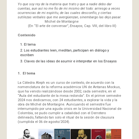
Yo que soy rey de la materia que trato y que a nadie debo dar
cuentas, aun así no me fio de mi mismo del todo: arriesgo a veces
ocurrencias de mi espíritu, de las cuales desconfío, y ciertas
sutilezas verbales que me avergüenzan, sinembargo las dejo pasar.
Michel de Montaigne
(En “El arte de conversar”,
Ensayos,
Cap. VIII, del libro III)
Contenido
El tema
Los estudiantes leen, meditan, participan en diálogo y
escriben
Claves de las ideas de asumir e interpretar en los Ensayos
1. El tema
La Cátedra Aleph es un curso de contexto, de acuerdo con la
nomenclatura de la reforma académica UN de Antanas Mockus,
que ha venido realizándose desde 2002, cada semestre, en el
“Aula del estudiante de la mesa redonda”. En el primer semestre
2024 nos dedicamos, con 24 estudiantes, a explorar la vida y la
obra de Michel de Montaigne. Auncuando el semestre fue
interrumpido por una aguda crisis en la Universidad Nacional de
Colombia, se pudo cumplir a cabalidad con el Derrotero
delineado, faltando tan solo el ritual de la sesión de clausura
(cumplida el 06 de agosto/2024).