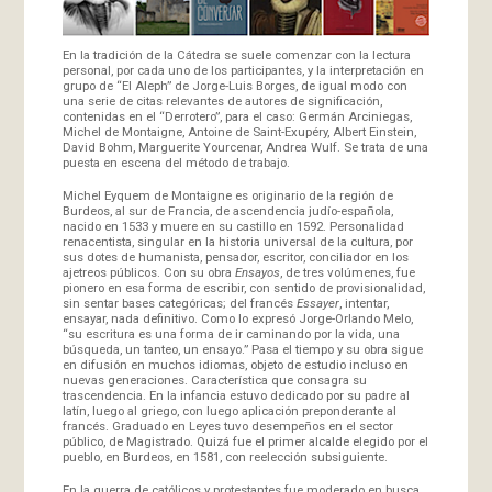
En la tradición de la Cátedra se suele comenzar con la lectura
personal, por cada uno de los participantes, y la interpretación en
grupo de “El Aleph” de Jorge-Luis Borges, de igual modo con
una serie de citas relevantes de autores de significación,
contenidas en el “Derrotero”, para el caso: Germán Arciniegas,
Michel de Montaigne, Antoine de Saint-Exupéry, Albert Einstein,
David Bohm, Marguerite Yourcenar, Andrea Wulf. Se trata de una
puesta en escena del método de trabajo.
Michel Eyquem de Montaigne es originario de la región de
Burdeos, al sur de Francia, de ascendencia judío-española,
nacido en 1533 y muere en su castillo en 1592. Personalidad
renacentista, singular en la historia universal de la cultura, por
sus dotes de humanista, pensador, escritor, conciliador en los
ajetreos públicos. Con su obra
Ensayos
, de tres volúmenes, fue
pionero en esa forma de escribir, con sentido de provisionalidad,
sin sentar bases categóricas; del francés
Essayer
, intentar,
ensayar, nada definitivo. Como lo expresó Jorge-Orlando Melo,
“su escritura es una forma de ir caminando por la vida, una
búsqueda, un tanteo, un ensayo.” Pasa el tiempo y su obra sigue
en difusión en muchos idiomas, objeto de estudio incluso en
nuevas generaciones. Característica que consagra su
trascendencia. En la infancia estuvo dedicado por su padre al
latín, luego al griego, con luego aplicación preponderante al
francés. Graduado en Leyes tuvo desempeños en el sector
público, de Magistrado. Quizá fue el primer alcalde elegido por el
pueblo, en Burdeos, en 1581, con reelección subsiguiente.
En la guerra de católicos y protestantes fue moderado en busca