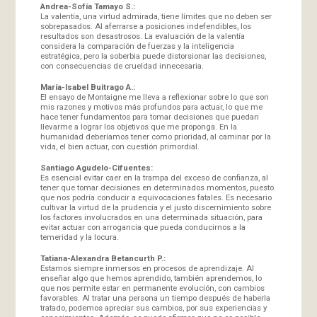
Andrea-Sofía Tamayo S.:
La valentía, una virtud admirada, tiene límites que no deben ser
sobrepasados. Al aferrarse a posiciones indefendibles, los
resultados son desastrosos. La evaluación de la valentía
considera la comparación de fuerzas y la inteligencia
estratégica, pero la soberbia puede distorsionar las decisiones,
con consecuencias de crueldad innecesaria.
María-Isabel Buitrago A.:
El ensayo de Montaigne me lleva a reflexionar sobre lo que son
mis razones y motivos más profundos para actuar, lo que me
hace tener fundamentos para tomar decisiones que puedan
llevarme a lograr los objetivos que me proponga. En la
humanidad deberíamos tener como prioridad, al caminar por la
vida, el bien actuar, con cuestión primordial.
Santiago Agudelo-Cifuentes:
Es esencial evitar caer en la trampa del exceso de confianza, al
tener que tomar decisiones en determinados momentos, puesto
que nos podría conducir a equivocaciones fatales. Es necesario
cultivar la virtud de la prudencia y el justo discernimiento sobre
los factores involucrados en una determinada situación, para
evitar actuar con arrogancia que pueda conducirnos a la
temeridad y la locura.
Tatiana-Alexandra Betancurth P.:
Estamos siempre inmersos en procesos de aprendizaje. Al
enseñar algo que hemos aprendido, también aprendemos, lo
que nos permite estar en permanente evolución, con cambios
favorables. Al tratar una persona un tiempo después de haberla
tratado, podemos apreciar sus cambios, por sus experiencias y