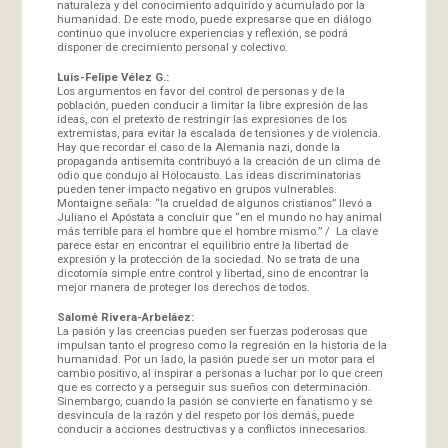
naturaleza y del conocimiento adquirido y acumulado por la
humanidad. De este modo, puede expresarse que en diálogo
continuo que involucre experiencias y reflexión, se podrá
disponer de crecimiento personal y colectivo.
Luis-Felipe Vélez G.:
Los argumentos en favor del control de personas y de la
población, pueden conducir a limitar la libre expresión de las
ideas, con el pretexto de restringir las expresiones de los
extremistas, para evitar la escalada de tensiones y de violencia.
Hay que recordar el caso de la Alemania nazi, donde la
propaganda antisemita contribuyó a la creación de un clima de
odio que condujo al Holocausto. Las ideas discriminatorias
pueden tener impacto negativo en grupos vulnerables.
Montaigne señala: “la crueldad de algunos cristianos” llevó a
Juliano el Apóstata a concluir que “en el mundo no hay animal
más terrible para el hombre que el hombre mismo.” / La clave
parece estar en encontrar el equilibrio entre la libertad de
expresión y la protección de la sociedad. No se trata de una
dicotomía simple entre control y libertad, sino de encontrar la
mejor manera de proteger los derechos de todos.
Salomé Rivera-Arbeláez:
La pasión y las creencias pueden ser fuerzas poderosas que
impulsan tanto el progreso como la regresión en la historia de la
humanidad. Por un lado, la pasión puede ser un motor para el
cambio positivo, al inspirar a personas a luchar por lo que creen
que es correcto y a perseguir sus sueños con determinación.
Sinembargo, cuando la pasión se convierte en fanatismo y se
desvincula de la razón y del respeto por los demás, puede
conducir a acciones destructivas y a conflictos innecesarios.