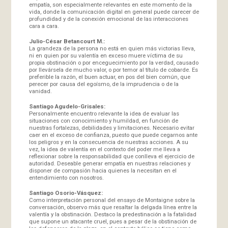
empatía, son especialmente relevantes en este momento de la
vida, donde la comunicación digital en general puede carecer de
profundidad y de la conexión emocional de las interacciones
cara a cara.
Julio-César Betancourt M.:
La grandeza de la persona no está en quien más victorias lleva,
ni en quien por su valentía en exceso muere víctima de su
propia obstinación o por enceguecimiento por la verdad, causado
por llevársela de mucho valor, o por temor al título de cobarde. Es
preferible la razón, el buen actuar, en pos del bien común, que
perecer por causa del egoísmo, de la imprudencia o de la
vanidad.
Santiago Agudelo-Grisales:
Personalmente encuentro relevante la idea de evaluar las
situaciones con conocimiento y humildad, en función de
nuestras fortalezas, debilidades y limitaciones. Necesario evitar
caer en el exceso de confianza, puesto que puede cegarnos ante
los peligros y en la consecuencia de nuestras acciones. A su
vez, la idea de valentía en el contexto del poder me lleva a
reflexionar sobre la responsabilidad que conlleva el ejercicio de
autoridad. Deseable generar empatía en nuestras relaciones y
disponer de compasión hacia quienes la necesitan en el
entendimiento con nosotros.
Santiago Osorio-Vásquez:
Como interpretación personal del ensayo de Montaigne sobre la
conversación, observo más que resaltar la delgada línea entre la
valentía y la obstinación. Destaco la predestinación a la fatalidad
que supone un atacante cruel, pues a pesar de la obstinación de