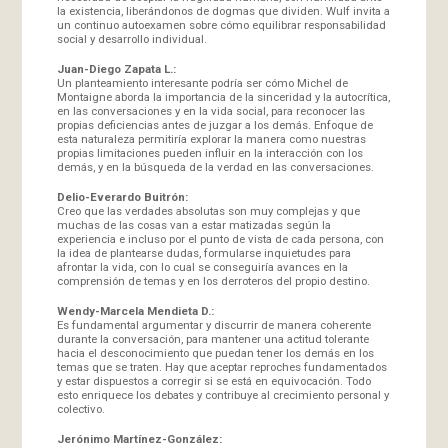
la existencia, liberándonos de dogmas que dividen. Wulf invita a
un continuo autoexamen sobre cómo equilibrar responsabilidad
social y desarrollo individual.
Juan-Diego Zapata L.:
Un planteamiento interesante podría ser cómo Michel de
Montaigne aborda la importancia de la sinceridad y la autocrítica,
en las conversaciones y en la vida social, para reconocer las
propias deficiencias antes de juzgar a los demás. Enfoque de
esta naturaleza permitiría explorar la manera como nuestras
propias limitaciones pueden influir en la interacción con los
demás, y en la búsqueda de la verdad en las conversaciones.
Delio-Everardo Buitrón:
Creo que las verdades absolutas son muy complejas y que
muchas de las cosas van a estar matizadas según la
experiencia e incluso por el punto de vista de cada persona, con
la idea de plantearse dudas, formularse inquietudes para
afrontar la vida, con lo cual se conseguiría avances en la
comprensión de temas y en los derroteros del propio destino.
Wendy-Marcela Mendieta D.:
Es fundamental argumentar y discurrir de manera coherente
durante la conversación, para mantener una actitud tolerante
hacia el desconocimiento que puedan tener los demás en los
temas que se traten. Hay que aceptar reproches fundamentados
y estar dispuestos a corregir si se está en equivocación. Todo
esto enriquece los debates y contribuye al crecimiento personal y
colectivo.
Jerónimo Martínez-González: