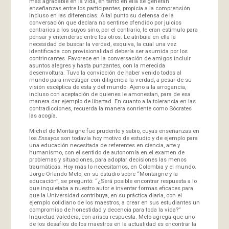
más agradable en la vida, en tanto en ella se generan
enseñanzas entre los participantes, propicia a la comprensión
incluso en las diferencias. A tal punto su defensa de la
conversación que declara no sentirse ofendido por juicios
contrarios a los suyos sino, por el contrario, le eran estímulo para
pensar y entenderse entre los otros. Le atribuía en ella la
necesidad de buscar la verdad, esquiva, la cual una vez
identificada con provisionalidad debería ser asumida por los
contrincantes. Favorece en la conversación de amigos incluir
asuntos alegres y hasta punzantes, con la merecida
desenvoltura. Tuvo la convicción de haber venido todos al
mundo para investigar con diligencia la verdad, a pesar de su
visión escéptica de esta y del mundo. Ajeno a la arrogancia,
incluso con aceptación de quienes le amonestan, para de esa
manera dar ejemplo de libertad. En cuanto a la tolerancia en las
contradicciones, recuerda la manera sonriente como Sócrates
las acogía.
Michel de Montaigne fue prudente y sabio, cuyas enseñanzas en
los
Ensayos
son todavía hoy motivo de estudio y de ejemplo para
una educación necesitada de referentes en ciencia, arte y
humanismo, con el sentido de autonomía en el examen de
problemas y situaciones, para adoptar decisiones las menos
traumáticas. Hoy más lo necesitamos, en Colombia y el mundo.
Jorge-Orlando Melo, en su estudio sobre “Montaigne y la
educación”, se preguntó: “¿Será posible encontrar respuesta a lo
que inquietaba a nuestro autor e inventar formas eficaces para
que la Universidad contribuya, en su práctica diaria, con el
ejemplo cotidiano de los maestros, a crear en sus estudiantes un
compromiso de honestidad y decencia para toda la vida?”
Inquietud valedera, con arisca respuesta. Melo agrega que uno
de los desafíos de los maestros en la actualidad es encontrar la