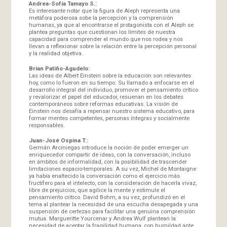
Andrea-Sofía Tamayo S.:
Es interesante notar que la figura de Aleph representa una
metáfora poderosa sobe la percepción y la comprensión
humanas, ya que al encontrarse el protagonista con el Aleph se
plantea preguntas que cuestionan los límites de nuestra
capacidad para comprender el mundo que nos rodea y nos
llevan a reflexionar sobre la relación entre la percepción personal
y la realidad objetiva.
Brian Patiño-Agudelo:
Las ideas de Albert Einstein sobre la educación son relevantes
hoy, como lo fueron en su tiempo. Su llamado a enfocarse en el
desarrollo integral del individuo, promover el pensamiento crítico
y revalorizar el papel del educador, resuenan en los debates
contemporáneos sobre reformas educativas. La visión de
Einstein nos desafía a repensar nuestro sistema educativo, para
formar mentes competentes, personas íntegras y socialmente
responsables.
Juan-José Ospina T.:
Germán Arciniegas introduce la noción de poder emerger un
enriquecedor compartir de ideas, con la conversación, incluso
en ámbitos de informalidad, con la posibilidad de trascender
limitaciones espacio-temporales. A su vez, Michel de Montaigne
ya había enaltecido la conversación como el ejercicio más
fructífero para el intelecto, con la consideración de hacerla vivaz,
libre de prejuicios, que agilice la mente y estimule el
pensamiento crítico. David Bohm, a su vez, profundizó en el
tema al plantear la necesidad de una escucha desapegada y una
suspensión de certezas para facilitar una genuina comprensión
mutua. Margueritte Yourcenar y Andrea Wulf plantean la
necesidad de aceptar la fragilidad humana, con humildad ante