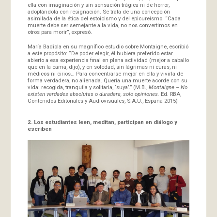
ella con imaginación y sin sensación trágica ni de horror,
adoptándola con resignación. Se trata de una concepción
asimilada de la ética del estoicismo y del epicureísmo. “Cada
muerte debe ser semejante a la vida, no nos convertimos en
otros para morir”, expresó.
María Badiola en su magnífico estudio sobre Montaigne, escribió
a este propósito: “De poder elegir, él hubiera preferido estar
abierto a esa experiencia final en plena actividad (mejor a caballo
que en la cama, dijo), y en soledad, sin lágrimas ni curas, ni
médicos ni cirios… Para concentrarse mejor en ella y vivirla de
forma verdadera, no alienada. Quería una muerte acorde con su
vida: recogida, tranquila y solitaria, ‘suya’.” (M.B.,
Montaigne – No
existen verdades absolutas o duradera, solo opiniones.
Ed. RBA,
Contenidos Editoriales y Audiovisuales, S.A.U., España 2015)
2. Los estudiantes leen, meditan, participan en diálogo y
escriben