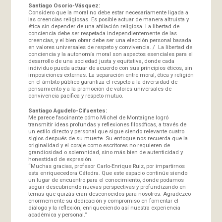
Santiago Osorio-Vásquez:
Considero que la moral no debe estar necesariamente ligada a
las creencias religiosas. Es posible actuar de manera altruista y
ética sin depender de una afiliación religiosa. La libertad de
conciencia debe ser respetada independientemente de las
creencias, y el bien obrar debe ser una elección personal basada
en valores universales de respeto y convivencia. / La libertad de
conciencia y la autonomía moral son aspectos esenciales para el
desarrollo de una sociedad justa y equitativa, donde cada
individuo pueda actuar de acuerdo con sus principios éticos, sin
imposiciones externas. La separación entre moral, ética y religión
en el ámbito público garantiza el respeto a la diversidad de
pensamiento y a la promoción de valores universales de
convivencia pacífica y respeto mutuo.
Santiago Agudelo-Cifuentes:
Me parece fascinante cómo Michel de Montaigne logró
transmitir ideas profundas y reflexiones filosóficas, a través de
un estilo directo y personal que sigue siendo relevante cuatro
siglos después de su muerte. Su enfoque nos recuerda que la
originalidad y el coraje como escritores no requieren de
grandiosidad o solemnidad, sino más bien de autenticidad y
honestidad de expresión.
“Muchas gracias, profesor Carlo-Enrique Ruiz, por impartirnos
esta enriquecedora Cátedra. Que este espacio continúe siendo
un lugar de encuentro para el conocimiento, donde podamos
seguir descubriendo nuevas perspectivas y profundizando en
temas que quizás eran desconocidos para nosotros. Agradezco
enormemente su dedicación y compromiso en fomentar el
diálogo y la reflexión, enriqueciendo así nuestra experiencia
académica y personal.”