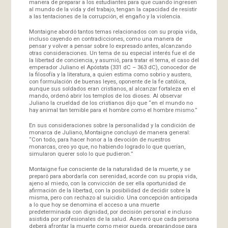
manera de preparar a los estudiantes para que cuando ingresen
al mundo de la vida y del trabajo, tengan la capacidad de resistir
a las tentaciones de la corrupción, el engaño y la violencia.
Montaigne abordó tantos temas relacionados con su propia vida,
incluso cayendo en contradicciones, como una manera de
pensar y volver a pensar sobre lo expresado antes, alcanzando
otras consideraciones. Un tema de su especial interés fue el de
la libertad de conciencia, y asumió, para tratar el tema, el caso del
emperador Juliano el Apóstata (331 dC – 363 dC), conocedor de
la filosofía y la literatura, a quien estima como sobrio y austero,
con formulación de buenas leyes, oponente de la fe católica,
aunque sus soldados eran cristianos, al alcanzar fortaleza en el
mando, ordenó abrir los templos de los dioses. Al observar
Juliano la crueldad de los cristianos dijo que “en el mundo no
hay animal tan temible para el hombre como el hombre mismo.”
En sus consideraciones sobre la personalidad y la condición de
monarca de Juliano, Montaigne concluyó de manera general:
“Con todo, para hacer honor a la devoción de nuestros
monarcas, creo yo que, no habiendo logrado lo que querían,
simularon querer solo lo que pudieron.”
Montaigne fue consciente de la naturalidad de la muerte, y se
preparó para abordarla con serenidad, acorde con su propia vida,
ajeno al miedo, con la convicción de ser ella oportunidad de
afirmación de la libertad, con la posibilidad de decidir sobre la
misma, pero con rechazo al suicidio. Una concepción anticipada
a lo que hoy se denomina el acceso a una muerte
predeterminada con dignidad, por decisión personal e incluso
asistida por profesionales de la salud. Aseveró que cada persona
deberá afrontar la muerte como mejor pueda, preparándose para