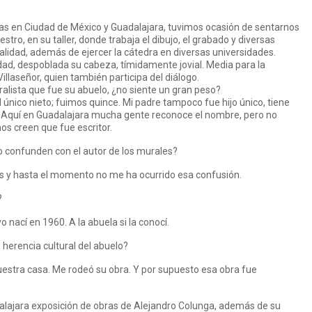
ras en Ciudad de México y Guadalajara, tuvimos ocasión de sentarnos
stro, en su taller, donde trabaja el dibujo, el grabado y diversas
alidad, además de ejercer la cátedra en diversas universidades.
ad, despoblada su cabeza, tímidamente jovial. Media para la
illaseñor, quien también participa del diálogo.
ralista que fue su abuelo, ¿no siente un gran peso?
l único nieto; fuimos quince. Mi padre tampoco fue hijo único, tiene
. Aquí en Guadalajara mucha gente reconoce el nombre, pero no
os creen que fue escritor.
lo confunden con el autor de los murales?
s y hasta el momento no me ha ocurrido esa confusión.
?
o nací en 1960. A la abuela si la conocí.
 herencia cultural del abuelo?
nuestra casa. Me rodeó su obra. Y por supuesto esa obra fue
alajara exposición de obras de Alejandro Colunga, además de su