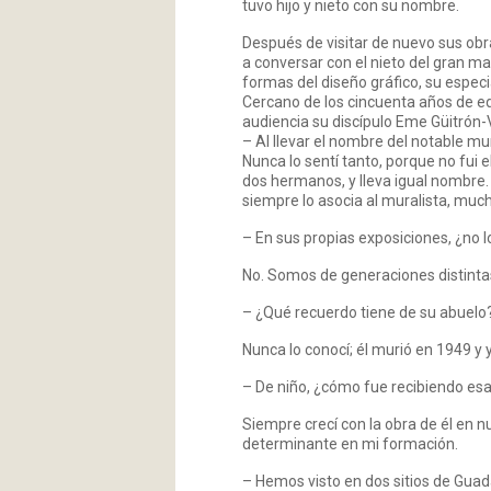
tuvo hijo y nieto con su nombre.
Después de visitar de nuevo sus ob
a conversar con el nieto del gran mae
formas del diseño gráfico, su especi
Cercano de los cincuenta años de ed
audiencia su discípulo Eme Güitrón-V
– Al llevar el nombre del notable mu
Nunca lo sentí tanto, porque no fui e
dos hermanos, y lleva igual nombre
siempre lo asocia al muralista, much
– En sus propias exposiciones, ¿no 
No. Somos de generaciones distinta
– ¿Qué recuerdo tiene de su abuelo
Nunca lo conocí; él murió en 1949 y y
– De niño, ¿cómo fue recibiendo esa
Siempre crecí con la obra de él en 
determinante en mi formación.
– Hemos visto en dos sitios de Guad