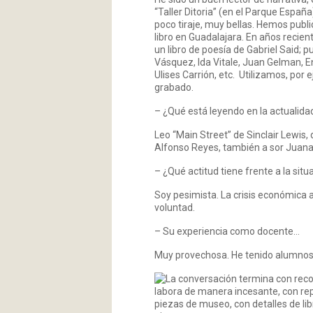
“Taller Ditoria” (en el Parque Esp
poco tiraje, muy bellas. Hemos public
libro en Guadalajara. En años recie
un libro de poesía de Gabriel Said;
Vásquez, Ida Vitale, Juan Gelman, E
Ulises Carrión, etc. Utilizamos, por
grabado.
– ¿Qué está leyendo en la actualida
Leo “Main Street” de Sinclair Lewis
Alfonso Reyes, también a sor Juana 
– ¿Qué actitud tiene frente a la sit
Soy pesimista. La crisis económica
voluntad.
– Su experiencia como docente…
Muy provechosa. He tenido alumnos
La conversación termina con reco
labora de manera incesante, con rep
piezas de museo, con detalles de libr