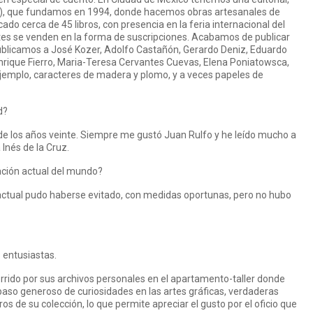
aña), que fundamos en 1994, donde hacemos obras artesanales de
ado cerca de 45 libros, con presencia en la feria internacional del
ntes se venden en la forma de suscripciones. Acabamos de publicar
 publicamos a José Kozer, Adolfo Castañón, Gerardo Deniz, Eduardo
nrique Fierro, Maria-Teresa Cervantes Cuevas, Elena Poniatowsca,
 ejemplo, caracteres de madera y plomo, y a veces papeles de
d?
, de los años veinte. Siempre me gustó Juan Rulfo y he leído mucho a
Inés de la Cruz.
uación actual del mundo?
 actual pudo haberse evitado, con medidas oportunas, pero no hubo
 entusiastas.
rrido por sus archivos personales en el apartamento-taller donde
aso generoso de curiosidades en las artes gráficas, verdaderas
os de su colección, lo que permite apreciar el gusto por el oficio que