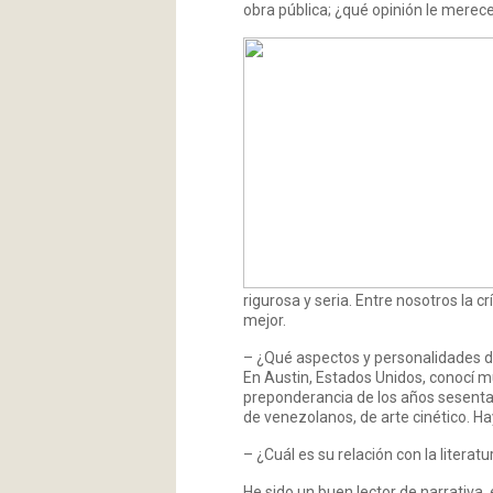
obra pública; ¿qué opinión le merec
rigurosa y seria. Entre nosotros la 
mejor.
– ¿Qué aspectos y personalidades de
En Austin, Estados Unidos, conocí m
preponderancia de los años sesenta 
de venezolanos, de arte cinético. Ha
– ¿Cuál es su relación con la literatu
He sido un buen lector de narrativa,