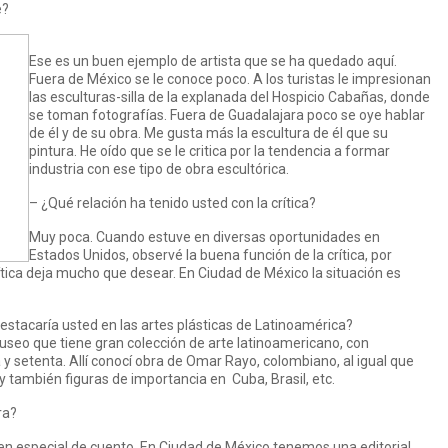
e?
Ese es un buen ejemplo de artista que se ha quedado aquí.
Fuera de México se le conoce poco. A los turistas le impresionan
las esculturas-silla de la explanada del Hospicio Cabañas, donde
se toman fotografías. Fuera de Guadalajara poco se oye hablar
de él y de su obra. Me gusta más la escultura de él que su
pintura. He oído que se le critica por la tendencia a formar
industria con ese tipo de obra escultórica.
– ¿Qué relación ha tenido usted con la crítica?
Muy poca. Cuando estuve en diversas oportunidades en
Estados Unidos, observé la buena función de la crítica, por
crítica deja mucho que desear. En Ciudad de México la situación es
stacaría usted en las artes plásticas de Latinoamérica?
useo que tiene gran colección de arte latinoamericano, con
y setenta. Allí conocí obra de Omar Rayo, colombiano, al igual que
y también figuras de importancia en Cuba, Brasil, etc.
ra?
 en especial de cuento. En Ciudad de México tenemos una editorial,