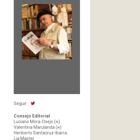
Fundada en 1966 por
Carlos-Enrique Ruiz,
Director
Seguir:
Consejo Editorial
Luciano Mora-Osejo (א)
Valentina Marulanda (א)
Heriberto Santacruz-Ibarra
Lia Master