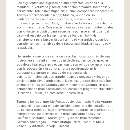
Los siguientes son algunos de sus proyectos llevados a la
realidad universitaria y social, con acción creadora, novedosa y
persistente: Arte e investigación; El cine, compañero inseparable;
Teatro, en permanente escena; Música, la vida en un
pentagrama; Presencia en el campus, nuevos escenarios,
nuevas exposiciones; EAFIT, un libro abierto; Indicadores de una
acción continuada. Con ejercicio diario de valores institucionales
como «la generosidad para escuchar y ponerse en el lugar del
otro», «el respeto por las opiniones de los demás» y «la
transigencia para buscar la conformidad y la unidad», con los
complementos infaltables de la responsabilidad, la integridad y
la audacia.
He tenido la suerte de sentir cerca a Juan-Luis por más de seis
lustros, en amistad sin sesgos ni declives, tiempo de apreciar
sus dotes intelectuales y éticas, sus desarrollos y compromisos
con la educación y la cultura, nunca apoltronado en la
burocracia, siempre en estado de efervescencia
espiritual/intelectual, generando ideas de proyectos y llevando
adelante iniciativas ambiciosas. No es exagerado decir que fue
artífice de la Ley de Cultura y del Ministerio de Cultura, en sus
concepciones más esenciales, así como del programa curricular
“Gestión Cultural”, en esta sede universitaria.
Tenga la bondad, querido Rector, doctor Juan Luis Mejía Arango,
de asumir la palabra en este también escenario del estudiante
de la mesa redonda, bajo la invocación de aquellos espíritus que
compartimos de siempre en lo más palpitante de la vida:
Confucio, Sócrates,… Montaigne,… y de los más recientes
Germán Arciniegas,… Javier Arango-Ferrer,… Manuel Mejía-
Vallejo… y Alfonso Carvajal-Escobar.