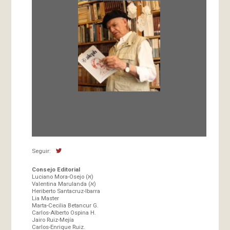
Fundada en 1966 por Carlos-Enrique Ruiz,
Director
Seguir:
Consejo Editorial
Luciano Mora-Osejo (א)
Valentina Marulanda (א)
Heriberto Santacruz-Ibarra
Lia Master
Marta-Cecilia Betancur G.
Carlos-Alberto Ospina H.
Jairo Ruiz-Mejía
Carlos-Enrique Ruiz.