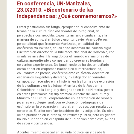
En conferencia, UN-Manizales,
23.IX2010: «Bicentenario de las
Independencias: ¿Qué conmemoramos?»
Lector y estudioso sin fatiga, ejemplar en el conocimiento de
temas de la cultura; fino observador de lo regional, en
perspectiva cosmopolita. Expositor ameno y cautivante, a la
manera de su tío, el médico y escritor Javier Arango-Ferrer,
personalidad que frecuentó Manizales, en calidad de
conferencista invitado, en los años sesentas del pasado siglo.
Fue también director de la Biblioteca Nacional de Colombia, con
similares arrestos. Ha viajado por el mundo en misiones de
cultura, aprendiendo y compartiendo creencias hondas y
solventes experiencias. De igual modo se ha desempeñado
como editor en empresas nacionales e internacionales,
columnista de prensa, conferenciante calificado, docente en
escenarios exigentes y diversos, investigador en variados
campos, con acendro en la historia, en las formas de expresión
de las culturas y en las letras. Miembro de la Academia
Colombiana de la Lengua y designado en la de Historia; gestor
en áreas patrimoniales; diplomático, director de Colcultura y
Ministro de Cultura, emprendedor en la formación de niños y
jóvenes en colegio rural, con exploración pedagógica de
estímulo en la preparación integral, sin rodeos, con resultados
concretos. Escritor con fuerte asidero de investigación. Su obra
se ha publicado en la prensa, en revistas y libros, pero en general
ha ido quedando en el espíritu de audiencias como esta, ávidas
de saber y comprender.
Acontecimiento especial en su vida pública, en y desde la