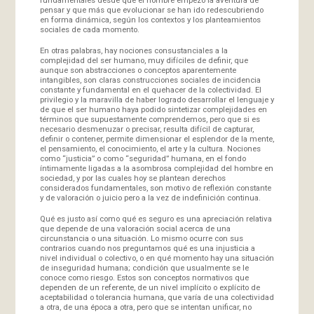
pensar y que más que evolucionar se han ido redescubriendo
en forma dinámica, según los contextos y los planteamientos
sociales de cada momento.
En otras palabras, hay nociones consustanciales a la
complejidad del ser humano, muy difíciles de definir, que
aunque son abstracciones o conceptos aparentemente
intangibles, son claras construcciones sociales de incidencia
constante y fundamental en el quehacer de la colectividad. El
privilegio y la maravilla de haber logrado desarrollar el lenguaje y
de que el ser humano haya podido sintetizar complejidades en
términos que supuestamente comprendemos, pero que si es
necesario desmenuzar o precisar, resulta difícil de capturar,
definir o contener, permite dimensionar el esplendor de la mente,
el pensamiento, el conocimiento, el arte y la cultura. Nociones
como “justicia” o como “seguridad” humana, en el fondo
íntimamente ligadas a la asombrosa complejidad del hombre en
sociedad, y por las cuales hoy se plantean derechos
considerados fundamentales, son motivo de reflexión constante
y de valoración o juicio pero a la vez de indefinición continua.
Qué es justo así como qué es seguro es una apreciación relativa
que depende de una valoración social acerca de una
circunstancia o una situación. Lo mismo ocurre con sus
contrarios cuando nos preguntamos qué es una injusticia a
nivel individual o colectivo, o en qué momento hay una situación
de inseguridad humana; condición que usualmente se le
conoce como riesgo. Estos son conceptos normativos que
dependen de un referente, de un nivel implícito o explícito de
aceptabilidad o tolerancia humana, que varía de una colectividad
a otra, de una época a otra, pero que se intentan unificar, no