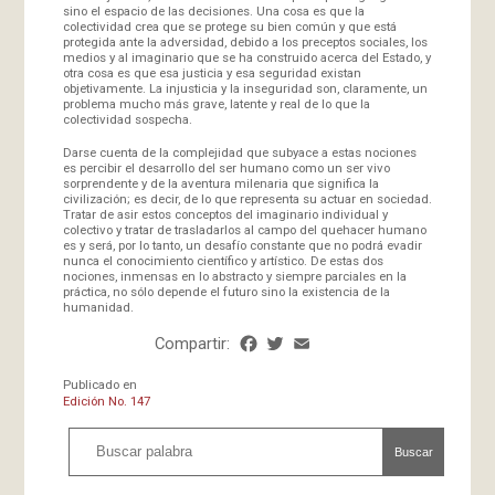
sino el espacio de las decisiones. Una cosa es que la
colectividad crea que se protege su bien común y que está
protegida ante la adversidad, debido a los preceptos sociales, los
medios y al imaginario que se ha construido acerca del Estado, y
otra cosa es que esa justicia y esa seguridad existan
objetivamente. La injusticia y la inseguridad son, claramente, un
problema mucho más grave, latente y real de lo que la
colectividad sospecha.
Darse cuenta de la complejidad que subyace a estas nociones
es percibir el desarrollo del ser humano como un ser vivo
sorprendente y de la aventura milenaria que significa la
civilización; es decir, de lo que representa su actuar en sociedad.
Tratar de asir estos conceptos del imaginario individual y
colectivo y tratar de trasladarlos al campo del quehacer humano
es y será, por lo tanto, un desafío constante que no podrá evadir
nunca el conocimiento científico y artístico. De estas dos
nociones, inmensas en lo abstracto y siempre parciales en la
práctica, no sólo depende el futuro sino la existencia de la
humanidad.
Compartir:
Facebook
Twitter
Email
Share
Publicado en
Edición No. 147
Buscar