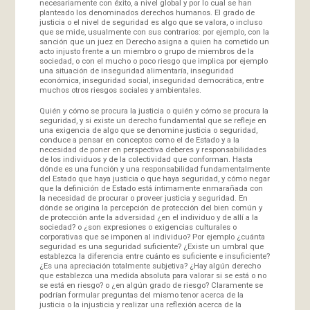
necesariamente con éxito, a nivel global y por lo cual se han
planteado los denominados derechos humanos. El grado de
justicia o el nivel de seguridad es algo que se valora, o incluso
que se mide, usualmente con sus contrarios: por ejemplo, con la
sanción que un juez en Derecho asigna a quien ha cometido un
acto injusto frente a un miembro o grupo de miembros de la
sociedad, o con el mucho o poco riesgo que implica por ejemplo
una situación de inseguridad alimentaría, inseguridad
económica, inseguridad social, inseguridad democrática, entre
muchos otros riesgos sociales y ambientales.
Quién y cómo se procura la justicia o quién y cómo se procura la
seguridad, y si existe un derecho fundamental que se refleje en
una exigencia de algo que se denomine justicia o seguridad,
conduce a pensar en conceptos como el de Estado y a la
necesidad de poner en perspectiva deberes y responsabilidades
de los individuos y de la colectividad que conforman. Hasta
dónde es una función y una responsabilidad fundamentalmente
del Estado que haya justicia o que haya seguridad, y cómo negar
que la definición de Estado está íntimamente enmarañada con
la necesidad de procurar o proveer justicia y seguridad. En
dónde se origina la percepción de protección del bien común y
de protección ante la adversidad ¿en el individuo y de allí a la
sociedad? o ¿son expresiones o exigencias culturales o
corporativas que se imponen al individuo? Por ejemplo ¿cuánta
seguridad es una seguridad suficiente? ¿Existe un umbral que
establezca la diferencia entre cuánto es suficiente e insuficiente?
¿Es una apreciación totalmente subjetiva? ¿Hay algún derecho
que establezca una medida absoluta para valorar si se está o no
se está en riesgo? o ¿en algún grado de riesgo? Claramente se
podrían formular preguntas del mismo tenor acerca de la
justicia o la injusticia y realizar una reflexión acerca de la