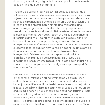
dignidad, la equidad, la igualdad por ejemplo, lo que da cuenta
de la complejidad del ser humano.
Tratando de comprender y objetivizar se puede señalar que
estas nociones son abstracciones compuestas; involucran como
sujeto al ser humano pero al mismo tiempo hacen referencia a
hechos o circunstancias externas al mismo que lo afectan o lo
pueden llegar a afectar. Son siempre una valoración, una
apreciación, un juicio individual o colectivo y no parecen tener
sentido o existencia en el mundo físico externo al ser humano o
la sociedad misma. De nuevo, recurriendo a sus contrarios, la
injusticia significa que alguien la sufre o la puede sufrir si un
hecho o circunstancia se presenta o ya ha ocurrido. La
inseguridad hace referencia a una condición de vulnerabilidad o
susceptibilidad de alguien ante la posible acción de un suceso o
de una situación peligrosa. Sin lo uno y lo otro no hay
inseguridad. Existe en ambos conceptos un simultáneo
significado de realidad y de posibilidad. En el caso de la
inseguridad, posiblemente más que en el caso de la injusticia, el
concepto parecería que se refiere a algo irreal que sólo podría
ocurrir en el futuro.
Las características de estas asombrosas abstracciones hacen
difícil pasar al terreno de su determinación y a que puedan
realmente proveerse en el ejercicio de la toma de decisiones.
Hacer justicia difiere sutilmente del concepto mismo de justicia,
al igual que safety difiere de security en el caso de la noción de
seguridad o riesgo. En el concepto de ‘seguridad territorial’, para
referirse a la seguridad alimentaría, económica, social,
democrática, ambiental –i.e. a la sostenibilidad ecológica y
social– y a otros aspectos como la gobernabilidad, e incluso a la
misma justicia, el territorio no es un simple espacio geográfico