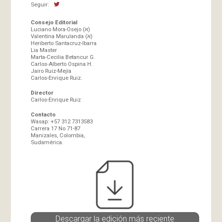
Seguir:
Consejo Editorial
Luciano Mora-Osejo (א)
Valentina Marulanda (א)
Heriberto Santacruz-Ibarra
Lia Master
Marta-Cecilia Betancur G.
Carlos-Alberto Ospina H.
Jairo Ruiz-Mejía
Carlos-Enrique Ruiz.
Director
Carlos-Enrique Ruiz
Contacto
Wasap: +57 312 7313583
Carrera 17 No 71-87
Manizales, Colombia,
Sudamérica.
Descargar la edición más reciente