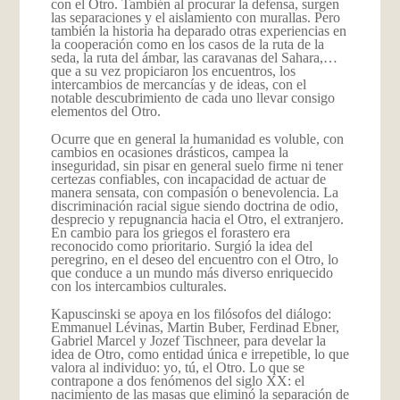
con el Otro. También al procurar la defensa, surgen
las separaciones y el aislamiento con murallas. Pero
también la historia ha deparado otras experiencias en
la cooperación como en los casos de la ruta de la
seda, la ruta del ámbar, las caravanas del Sahara,…
que a su vez propiciaron los encuentros, los
intercambios de mercancías y de ideas, con el
notable descubrimiento de cada uno llevar consigo
elementos del Otro.
Ocurre que en general la humanidad es voluble, con
cambios en ocasiones drásticos, campea la
inseguridad, sin pisar en general suelo firme ni tener
certezas confiables, con incapacidad de actuar de
manera sensata, con compasión o benevolencia. La
discriminación racial sigue siendo doctrina de odio,
desprecio y repugnancia hacia el Otro, el extranjero.
En cambio para los griegos el forastero era
reconocido como prioritario. Surgió la idea del
peregrino, en el deseo del encuentro con el Otro, lo
que conduce a un mundo más diverso enriquecido
con los intercambios culturales.
Kapuscinski se apoya en los filósofos del diálogo:
Emmanuel Lévinas, Martin Buber, Ferdinad Ebner,
Gabriel Marcel y Jozef Tischneer, para develar la
idea de Otro, como entidad única e irrepetible, lo que
valora al individuo: yo, tú, el Otro. Lo que se
contrapone a dos fenómenos del siglo XX: el
nacimiento de las masas que eliminó la separación de