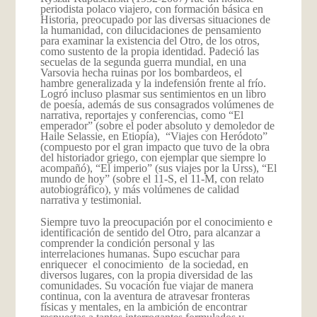
periodista polaco viajero, con formación básica en
Historia, preocupado por las diversas situaciones de
la humanidad, con dilucidaciones de pensamiento
para examinar la existencia del Otro, de los otros,
como sustento de la propia identidad. Padeció las
secuelas de la segunda guerra mundial, en una
Varsovia hecha ruinas por los bombardeos, el
hambre generalizada y la indefensión frente al frío.
Logró incluso plasmar sus sentimientos en un libro
de poesía, además de sus consagrados volúmenes de
narrativa, reportajes y conferencias, como “El
emperador” (sobre el poder absoluto y demoledor de
Haile Selassie, en Etiopía), “Viajes con Heródoto”
(compuesto por el gran impacto que tuvo de la obra
del historiador griego, con ejemplar que siempre lo
acompañó), “El imperio” (sus viajes por la Urss), “El
mundo de hoy” (sobre el 11-S, el 11-M, con relato
autobiográfico), y más volúmenes de calidad
narrativa y testimonial.
Siempre tuvo la preocupación por el conocimiento e
identificación de sentido del Otro, para alcanzar a
comprender la condición personal y las
interrelaciones humanas. Supo escuchar para
enriquecer el conocimiento de la sociedad, en
diversos lugares, con la propia diversidad de las
comunidades. Su vocación fue viajar de manera
continua, con la aventura de atravesar fronteras
físicas y mentales, en la ambición de encontrar