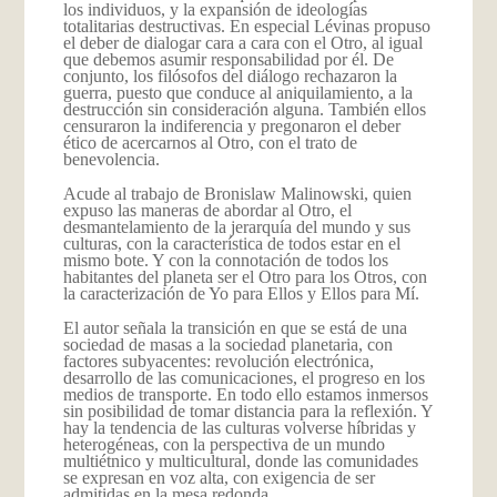
los individuos, y la expansión de ideologías
totalitarias destructivas. En especial Lévinas propuso
el deber de dialogar cara a cara con el Otro, al igual
que debemos asumir responsabilidad por él. De
conjunto, los filósofos del diálogo rechazaron la
guerra, puesto que conduce al aniquilamiento, a la
destrucción sin consideración alguna. También ellos
censuraron la indiferencia y pregonaron el deber
ético de acercarnos al Otro, con el trato de
benevolencia.
Acude al trabajo de Bronislaw Malinowski, quien
expuso las maneras de abordar al Otro, el
desmantelamiento de la jerarquía del mundo y sus
culturas, con la característica de todos estar en el
mismo bote. Y con la connotación de todos los
habitantes del planeta ser el Otro para los Otros, con
la caracterización de Yo para Ellos y Ellos para Mí.
El autor señala la transición en que se está de una
sociedad de masas a la sociedad planetaria, con
factores subyacentes: revolución electrónica,
desarrollo de las comunicaciones, el progreso en los
medios de transporte. En todo ello estamos inmersos
sin posibilidad de tomar distancia para la reflexión. Y
hay la tendencia de las culturas volverse híbridas y
heterogéneas, con la perspectiva de un mundo
multiétnico y multicultural, donde las comunidades
se expresan en voz alta, con exigencia de ser
admitidas en la mesa redonda.