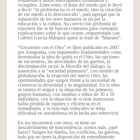
respuestas a tantos interrogantes formulados y
recogidos. Entre estos, el tema del miedo que le llevó
a decir: “el problema no es el miedo, sino la creación
de ese miedo a lo desconocido”, para agregar que la
separación de los seres humanos se da por la
educación y la cultura. Su convicción profunda de
reportero fue la de buscar contextos para conseguir
explicaciones sobre lo que ocurre, emparentado con
Gabriel García-Márquez quien lo trató de “Maestro”.
“Encuentro con el Otro” es libro publicado en 2007
por Anagrama, con inquietudes fundamentales como
desentrañar la idea de quién es el Otro, las opciones
de encuentros, las atrocidades de las guerras, la
discriminación racial, la filosofía del diálogo, la
transición a la “sociedad planetaria”, con sentido de
globalización, la irrupción del nuevo Otro, las
oportunidades que surgen frente a la necesidad de
conservar la diversidad y la singularidad. En la obra
se rastrea el origen y la situación de los primeros
grupos humanos, con familias o tribus de 30 a 50
individuos, con la situación de si eran numerosos
había pérdida de rapidez y eficiencia en el
nomadismo, y si eran más reducidos se tenía
dificultad en autodefensa en la lucha por sobrevivir.
En los encuentros con otros, se tiene un
descubrimiento de trascendencia: somos más, ¿qué
hacer? Surgen los duelos, los conflictos, las guerras,
todo por no tener la disposición de entendimiento