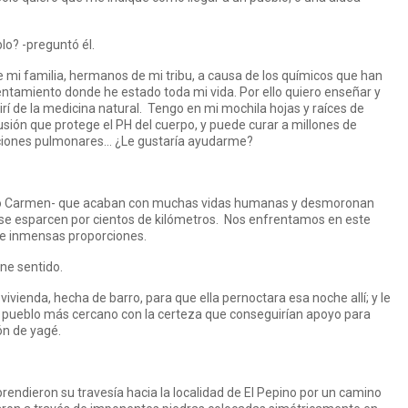
lo? -preguntó él.
e mi familia, hermanos de mi tribu, a causa de los químicos que han
sentamiento donde he estado toda mi vida. Por ello quiero enseñar y
rí de la medicina natural. Tengo en mi mochila hojas y raíces de
sión que protege el PH del cuerpo, y puede curar a millones de
ciones pulmonares… ¿Le gustaría ayudarme?
nuó Carmen- que acaban con muchas vidas humanas y desmoronan
 se esparcen por cientos de kilómetros. Nos enfrentamos en este
de inmensas proporciones.
ene sentido.
 vivienda, hecha de barro, para que ella pernoctara esa noche allí; y le
 al pueblo más cercano con la certeza que conseguirían apoyo para
ón de yagé.
endieron su travesía hacia la localidad de El Pepino por un camino