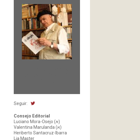
Fundada en 1966 por
Carlos-Enrique Ruiz,
Director
Seguir:
Consejo Editorial
Luciano Mora-Osejo (א)
Valentina Marulanda (א)
Heriberto Santacruz-Ibarra
Lia Master