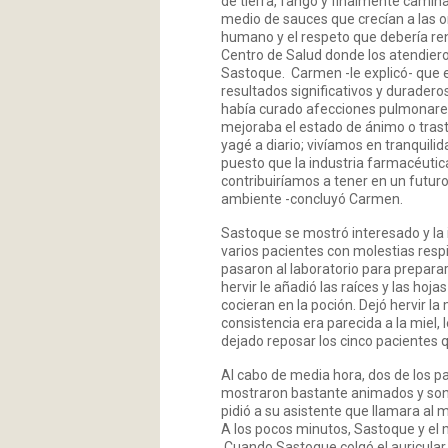
de tierra, fango y finalmente cami
medio de sauces que crecían a las o
humano y el respeto que debería rend
Centro de Salud donde los atendieron
Sastoque. Carmen -le explicó- que el
resultados significativos y duradero
había curado afecciones pulmonares,
mejoraba el estado de ánimo o tras
yagé a diario; vivíamos en tranquili
puesto que la industria farmacéutica
contribuiríamos a tener en un futur
ambiente -concluyó Carmen.
Sastoque se mostró interesado y la 
varios pacientes con molestias resp
pasaron al laboratorio para preparar
hervir le añadió las raíces y las ho
cocieran en la poción. Dejó hervir la
consistencia era parecida a la miel
dejado reposar los cinco pacientes 
Al cabo de media hora, dos de los pa
mostraron bastante animados y sonri
pidió a su asistente que llamara al m
A los pocos minutos, Sastoque y el 
Cuando Sastoque colgó el auricular l