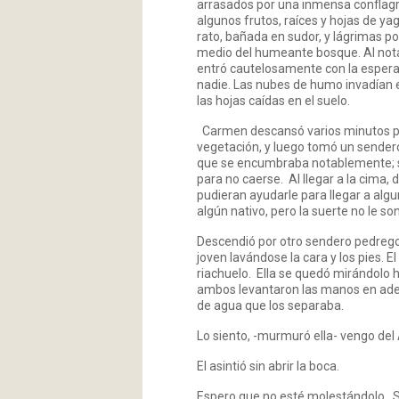
arrasados por una inmensa conflagr
algunos frutos, raíces y hojas de ya
rato, bañada en sudor, y lágrimas p
medio del humeante bosque. Al notar 
entró cautelosamente con la esperanz
nadie. Las nubes de humo invadían e
las hojas caídas en el suelo.
Carmen descansó varios minutos para
vegetación, y luego tomó un sender
que se encumbraba notablemente; su
para no caerse. Al llegar a la cima,
pudieran ayudarle para llegar a alg
algún nativo, pero la suerte no le s
Descendió por otro sendero pedregoso
joven lavándose la cara y los pies. El
riachuelo. Ella se quedó mirándolo 
ambos levantaron las manos en adem
de agua que los separaba.
Lo siento, -murmuró ella- vengo de
El asintió sin abrir la boca.
Espero que no esté molestándolo. So