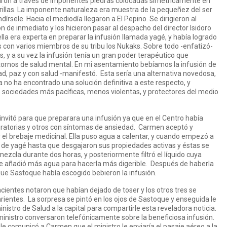
naron a través de imponentes piedras colocadas simétricamente en
rillas. La imponente naturaleza era muestra de la pequeñez del ser
írsele. Hacia el mediodía llegaron a El Pepino. Se dirigieron al
 de inmediato y los hicieron pasar al despacho del director Isidoro
la era experta en preparar la infusión llamada yagé, y había logrado
s con varios miembros de su tribu los Nukaks. Sobre todo -enfatizó-
 y a su vez la infusión tenía un gran poder terapéutico que
tornos de salud mental. En mi asentamiento bebíamos la infusión de
dad, paz y con salud -manifestó. Esta sería una alternativa novedosa,
 no ha encontrado una solución definitiva a este respecto, y
o sociedades más pacíficas, menos violentas, y protectores del medio
invitó para que preparara una infusión ya que en el Centro había
iratorias y otros con síntomas de ansiedad. Carmen aceptó y
 el brebaje medicinal. Ella puso agua a calentar, y cuando empezó a
jas de yagé hasta que desgajaron sus propiedades activas y éstas se
 mezcla durante dos horas, y posteriormente filtró el líquido cuya
, le añadió más agua para hacerla más digerible. Después de haberla
que Sastoque había escogido bebieron la infusión.
cientes notaron que habían dejado de toser y los otros tres se
entes. La sorpresa se pintó en los ojos de Sastoque y enseguida le
inistro de Salud a la capital para compartirle esta reveladora noticia.
ministro conversaron telefónicamente sobre la beneficiosa infusión.
e comunicó a Carmen que el ministro le enviaría el pasaje aéreo a la