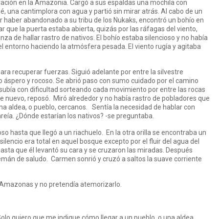
ación en la Amazonia. Cargó a sus espaldas una mochila con
gé, una cantimplora con agua y partió sin mirar atrás. Al cabo de un
or haber abandonado a su tribu de los Nukaks, encontró un bohío en
que la puerta estaba abierta, quizás por las ráfagas del viento,
a de hallar rastro de nativos. El bohío estaba silencioso y no había
l entorno haciendo la atmósfera pesada. El viento rugía y agitaba
 recuperar fuerzas. Siguió adelante por entre la silvestre
o áspero y rocoso. Se abrió paso con sumo cuidado por el camino
bía con dificultad sorteando cada movimiento por entre las rocas
 de nuevo, reposó. Miró alrededor y no había rastro de pobladores que
una aldea, o pueblo, cercanos. Sentía la necesidad de hablar con
onreía. ¿Dónde estarían los nativos? -se preguntaba.
 hasta que llegó a un riachuelo. En la otra orilla se encontraba un
 silencio era total en aquel bosque excepto por el fluir del agua del
hasta que él levantó su cara y se cruzaron las miradas. Después
án de saludo. Carmen sonrió y cruzó a saltos la suave corriente
l Amazonas y no pretendía atemorizarlo.
lo quiero que me indique cómo llegar a un pueblo, o una aldea