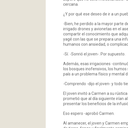
cercana.
¿Y por qué ese deseo de ir a un pueb
-Bien, he perdido a la mayor parte d
irrigado drones y avionetas en el a
compartir el conocimiento que adqui
yagé con las que se prepara una infu
humanos con ansiedad, o complica
-Sí. -Sonrió el joven-. Por supuesto.
Además, esas irrigaciones -conti
los bosques inofensivos, los humos
país a un problema físico y mental 
-Comprendo -dijo el joven- y todo ti
El joven invitó a Carmen a su rústica
prometió que al día siguiente irían
presentar los beneficios de la infusi
Eso espero -aprobó Carmen.
Al amanecer, el joven y Carmen empr