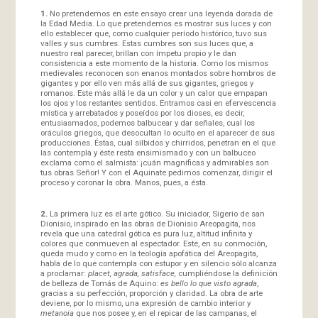
1.
No pretendemos en este ensayo crear una leyenda dorada de
la Edad Media. Lo que pretendemos es mostrar sus luces y con
ello establecer que, como cualquier período histórico, tuvo sus
valles y sus cumbres. Estas cumbres son sus luces que, a
nuestro real parecer, brillan con ímpetu propio y le dan
consistencia a este momento de la historia. Como los mismos
medievales reconocen son enanos montados sobre hombros de
gigantes y por ello ven más allá de sus gigantes, griegos y
romanos. Este más allá le da un color y un calor que empapan
los ojos y los restantes sentidos. Entramos casi en efervescencia
mística y arrebatados y poseídos por los dioses, es decir,
entusiasmados, podemos balbucear y dar señales, cual los
oráculos griegos, que desocultan lo oculto en el aparecer de sus
producciones. Éstas, cual silbidos y chirridos, penetran en el que
las contempla y éste resta ensimismado y con un balbuceo
exclama como el salmista: ¡cuán magníficas y admirables son
tus obras Señor! Y con el Aquinate pedimos comenzar, dirigir el
proceso y coronar la obra. Manos, pues, a ésta.
2.
La primera luz es el arte gótico. Su iniciador, Sigerio de san
Dionisio, inspirado en las obras de Dionisio Areopagita, nos
revela que una catedral gótica es pura luz, altitud infinita y
colores que conmueven al espectador. Este, en su conmoción,
queda mudo y como en la teología apofática del Areopagita,
habla de lo que contempla con estupor y en silencio sólo alcanza
a proclamar:
placet, agrada, satisface,
cumpliéndose la definición
de belleza de Tomás de Aquino:
es bello lo que visto agrada
,
gracias a su perfección, proporción y claridad. La obra de arte
deviene, por lo mismo, una expresión de cambio interior y
metanoia
que nos posee y, en el repicar de las campanas, el