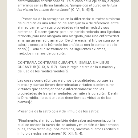
determinadas enfermedades. Es el caso de la epilepsia, a cuyos
enfermos se les llama lunáticos,
“porque con el curso de la luna
les vienen los males demoníacos” (
C. VII, N. 6)
[4]
.
– Presencia de la semejanza en la diferencia: el método mismo
de curación es una relación de semejanza o de diferencia entre
el medicamento y sus propiedades y la enfermedad y sus
síntomas. De semejanza: para una herida redonda una ligadura
redonda, para una alargada una alargada, para una enfermedad
amarga un remedio amargo. De diferencia: el frío se cura por el
calor, lo seco por lo húmedo, los antídotos son lo contrario de lo
dado
[5]
. Todo ello se traduce en los siguientes axiomas,
métodos mismos de curación:
CONTRARIA CONTRARIIS CURANTUR. SIMILIA SIMILIBUS
CURANTUR (C. IX, N. 5-7). Son la regla de oro de la curación y
del uso de los medicamentos
[6]
.
Las cosas como rúbricas o signos de cualidades: porque las
hierbas y plantas tienen determinadas virtudes pueden curar.
Virtudes que asemejándose o diferenciándose con las
propiedades de las enfermedades permiten la curación. De ahí
la Dinamidia: libros donde se describen las virtudes de las
plantas
[7]
.
Presencia de la astrología y del influjo de los astros:
“Finalmente, el médico también debe saber astronomía, por la
cual se conoce la razón de los astros y mutación de los tiempos;
pues, como dicen algunos médicos, nuestros cuerpos reciben el
influjo de estas variaciones” (C. XIII, N. 4).