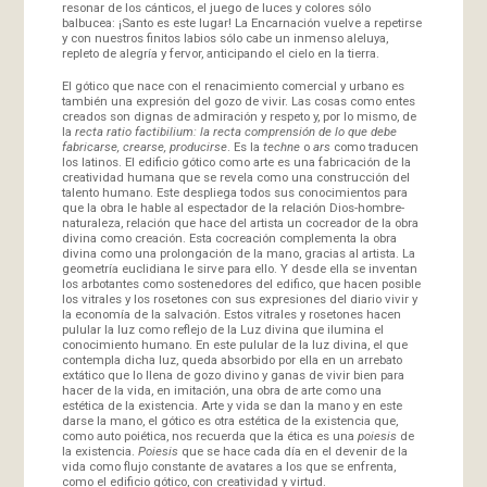
resonar de los cánticos, el juego de luces y colores sólo
balbucea: ¡Santo es este lugar! La Encarnación vuelve a repetirse
y con nuestros finitos labios sólo cabe un inmenso aleluya,
repleto de alegría y fervor, anticipando el cielo en la tierra.
El gótico que nace con el renacimiento comercial y urbano es
también una expresión del gozo de vivir. Las cosas como entes
creados son dignas de admiración y respeto y, por lo mismo, de
la
recta ratio factibilium: la recta comprensión de lo que debe
fabricarse, crearse, producirse
. Es la
techne
o
ars
como traducen
los latinos. El edificio gótico como arte es una fabricación de la
creatividad humana que se revela como una construcción del
talento humano. Este despliega todos sus conocimientos para
que la obra le hable al espectador de la relación Dios-hombre-
naturaleza, relación que hace del artista un cocreador de la obra
divina como creación. Esta cocreación complementa la obra
divina como una prolongación de la mano, gracias al artista. La
geometría euclidiana le sirve para ello. Y desde ella se inventan
los arbotantes como sostenedores del edifico, que hacen posible
los vitrales y los rosetones con sus expresiones del diario vivir y
la economía de la salvación. Estos vitrales y rosetones hacen
pulular la luz como reflejo de la Luz divina que ilumina el
conocimiento humano. En este pulular de la luz divina, el que
contempla dicha luz, queda absorbido por ella en un arrebato
extático que lo llena de gozo divino y ganas de vivir bien para
hacer de la vida, en imitación, una obra de arte como una
estética de la existencia. Arte y vida se dan la mano y en este
darse la mano, el gótico es otra estética de la existencia que,
como auto poiética, nos recuerda que la ética es una
poiesis
de
la existencia.
Poiesis
que se hace cada día en el devenir de la
vida como flujo constante de avatares a los que se enfrenta,
como el edificio gótico, con creatividad y virtud.