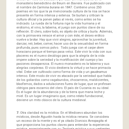
monasterio benedictino de Beurn en Baviera. Fue publicado con
el nombre de
Carmina burana
en 1847. Contiene unos 250
poemas en los que la ya mencionada cultura de la risa se hace
presente en forma intensa y extensa. Se burlan y critican la
cultura oficial y la ponen patas al revés, como antes se ha
indicado. La rueda de la fortuna rige la vida humana y el
erotismo, el vino, la taberna, el juego son puntos clave de su
reflexión. El clero, sobre todo, es objeto de crítica y burla. Además,
con la primavera renace el amor y con éste, el deseo erótico
vuelve a brotar. Hay que vivir alegres, aprovechar la juventud,
danzar, reír, beber, comer, hacer uso de la sexualidad en forma
profunda, pues somos polvo. Todo juega con el
carpe diem
horaciano porque el tiempo pasa veloz. Este vivir la vida con sus
placeres es el nuevo decálogo para que la alegría de la vida
impere sobre la seriedad y la mortificación del cuerpo y las
pasiones desaparezca. El nuevo monasterio es la taberna y sus
alegrías corpóreas. El vicio destierra la virtud y se hace primacía
vital. Debe ser cultivado como forma de vida y un
gaudeamus
intenso. Este modo de vivir es atacado por la seriedad que habla
de los goliardos como vagabundos, chocarreros, maldicientes,
blasfemos, dados a adulaciones fuera de lugar, que se profesan
clérigos para escarnio del clero. El país de Cucania es su ideal.
Es el lugar de la abundancia y de la tierra que mana leche y
miel. Es un lugar imaginario que, como relato fundacional,
deviene un mito clásico de la cultura medieval.
7.
Otra claridad es la mística. En el Medioevo abundan los
místicos, desde Agustín hasta la mística renana. Se considera
un exceso de la mente y es el ya citado Dionisio Areopagita el
que proporciona los puntos claves para entender la experiencia
mística, especialmente con su
Teología mística
y sus vertientes