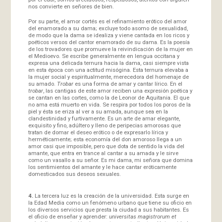
nos convierte en señores de bien.
Por su parte, el amor cortés es el refinamiento erótico del amor
del enamorado a su dama; excluye todo asomo de sexualidad,
de modo que la dama se idealiza y viene cantada en los ricos y
poéticos versos del cantor enamorado de su dama. Es la poesía
de los trovadores que promueve la reivindicación de la mujer en
el Medioevo. Se escribe generalmente en lengua occitana y
expresa una delicada ternura hacia la dama, casi siempre vista
en esta época con una actitud misógina. Esta ternura elevaba a
la mujer social y espiritualmente, merecedora del homenaje de
su amado.
Trobar
es una forma de amar y cantar lírico. En el
trobar
, las cantigas de este amor reciben una expresión poética y
se cantan en las cortes, como la de Leonor de Aquitania. El que
no ama está muerto en vida. Se respira por todos los poros de la
piel y ésta se eriza al ver a su amada, aunque sea en la
clandestinidad y furtivamente. Es un arte de amar elegante,
exquisito y fino, adúltero y lleno de peripecias amorosas que
tratan de domar el deseo erótico o de expresarlo lírica y
herméticamente; esta economía del don amoroso llega a un
amor casi que imposible, pero que dota de sentido la vida del
amante, que entra en trance al cantar a su amada y le sirve
como un vasallo a su señor. Es mi dama, mi señora que domina
los sentimientos del amante y le hace cantar eróticamente
domesticados sus deseos sexuales.
4.
La tercera luz es la creación de la universidad. Esta surge en
la Edad Media como un fenómeno urbano que tiene su oficio en
los diversos servicios que presta la ciudad a sus habitantes. Es
el oficio de enseñar y aprender:
universitas magistrorum et