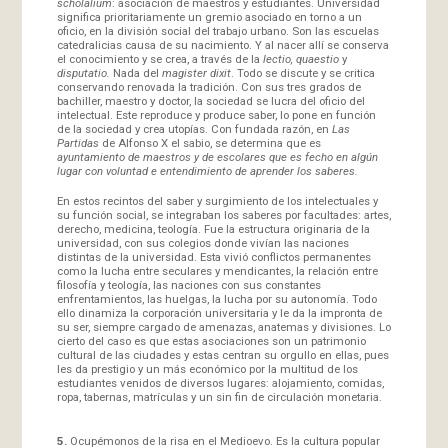
scholalium
: asociación de maestros y estudiantes. Universidad
significa prioritariamente un gremio asociado en torno a un
oficio, en la división social del trabajo urbano. Son las escuelas
catedralicias causa de su nacimiento. Y al nacer allí se conserva
el conocimiento y se crea, a través de la
lectio, quaestio
y
disputatio.
Nada del
magister dixit
. Todo se discute y se critica
conservando renovada la tradición. Con sus tres grados de
bachiller, maestro y doctor, la sociedad se lucra del oficio del
intelectual. Este reproduce y produce saber, lo pone en función
de la sociedad y crea utopías. Con fundada razón, en
Las
Partidas
de Alfonso X el sabio, se determina que es
ayuntamiento de maestros y de escolares que es fecho en algún
lugar con voluntad e entendimiento de aprender los saberes.
En estos recintos del saber y surgimiento de los intelectuales y
su función social, se integraban los saberes por facultades: artes,
derecho, medicina, teología. Fue la estructura originaria de la
universidad, con sus colegios donde vivían las naciones
distintas de la universidad. Esta vivió conflictos permanentes
como la lucha entre seculares y mendicantes, la relación entre
filosofía y teología, las naciones con sus constantes
enfrentamientos, las huelgas, la lucha por su autonomía. Todo
ello dinamiza la corporación universitaria y le da la impronta de
su ser, siempre cargado de amenazas, anatemas y divisiones. Lo
cierto del caso es que estas asociaciones son un patrimonio
cultural de las ciudades y estas centran su orgullo en ellas, pues
les da prestigio y un más económico por la multitud de los
estudiantes venidos de diversos lugares: alojamiento, comidas,
ropa, tabernas, matrículas y un sin fin de circulación monetaria.
5.
Ocupémonos de la risa en el Medioevo. Es la cultura popular