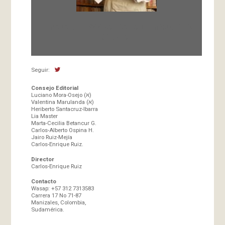
Fundada en 1966 por Carlos-Enrique Ruiz,
Director
Seguir:
Consejo Editorial
Luciano Mora-Osejo (א)
Valentina Marulanda (א)
Heriberto Santacruz-Ibarra
Lia Master
Marta-Cecilia Betancur G.
Carlos-Alberto Ospina H.
Jairo Ruiz-Mejía
Carlos-Enrique Ruiz.
Director
Carlos-Enrique Ruiz
Contacto
Wasap: +57 312 7313583
Carrera 17 No 71-87
Manizales, Colombia,
Sudamérica.