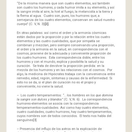
“De la misma manera que son cuatro elementos, así también
son cuatro los humores, y cada humor imita a su elemento, y así
la sangre imita al aire, la hiel al fuego, la melancolía a la tierra y
la flema al agua. Cuatro son, pues, los humores que, a
semejanza de los cuatro elementos, conservan en salud nuestro
cuerpo” (C. V, N. 3)
[2]
.
En otras palabras: así como el orden y la armonía cósmicas
están dados por la proporción y por la relación entre los cuatro
elementos y las cuatro cualidades, que por simpatía se
combinan y mezclan, pero siempre conservando una proporción,
el orden y la armonía en la salud, en correspondencia con el
cosmos, proviene de la adecuada y conveniente proporción de
los cuatro humores. Esta correspondencia doble, entre los
humores y con el mundo, explica y posibilita la salud y su
curación. Se trata de devolver la proporción perdida: en la
mezcla de los humores y en las relaciones con el cosmos. Por
algo, la medicina de Hipócrates trabaja con la conveniencia entre
remedio, edad, región, síntomas y causas de la enfermedad. Si
esto no se da, si el plan de curación no es el propio y
conveniente, no viene la salud.
– Los cuatro temperamentos:
“… los hombres en los que domina
la sangre son dulces y blandos” (
C. V, N. 6). La correspondencia
humores-elementos se asocia con la correspondencia
temperamentos-cualidades. Así como hay cuatro elementos,
cuatro cualidades, cuatro humores, hay cuatro temperamentos,
cuyos nombres son de todos conocidos. El texto nos habla del
sanguíneo
[3]
.
– Presencia del influjo de los astros en la explicación de