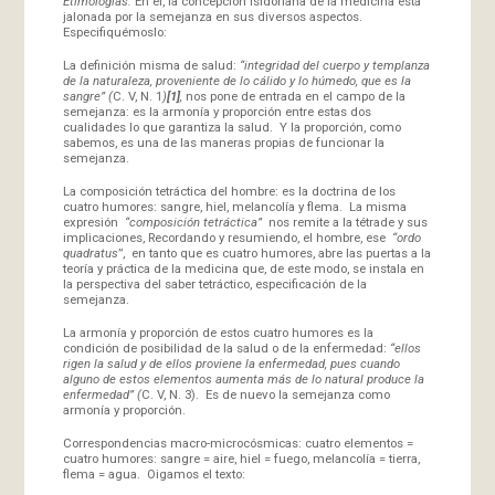
Etimologías.
En él, la concepción isidoriana de la medicina está
jalonada por la semejanza en sus diversos aspectos.
Especifiquémoslo:
La definición misma de salud:
“integridad del cuerpo y templanza
de la naturaleza, proveniente de lo cálido y lo húmedo, que es la
sangre” (
C. V, N. 1
)
[1]
,
nos pone de entrada en el campo de la
semejanza: es la armonía y proporción entre estas dos
cualidades lo que garantiza la salud. Y la proporción, como
sabemos, es una de las maneras propias de funcionar la
semejanza.
La composición tetráctica del hombre: es la doctrina de los
cuatro humores: sangre, hiel, melancolía y flema. La misma
expresión
“composición tetráctica”
nos remite a la tétrade y sus
implicaciones, Recordando y resumiendo, el hombre, ese
“ordo
quadratus
”, en tanto que es cuatro humores, abre las puertas a la
teoría y práctica de la medicina que, de este modo, se instala en
la perspectiva del saber tetráctico, especificación de la
semejanza.
La armonía y proporción de estos cuatro humores es la
condición de posibilidad de la salud o de la enfermedad:
“ellos
rigen la salud y de ellos proviene la enfermedad, pues cuando
alguno de estos elementos aumenta más de lo natural produce la
enfermedad” (
C. V, N. 3). Es de nuevo la semejanza como
armonía y proporción.
Correspondencias macro-microcósmicas: cuatro elementos =
cuatro humores: sangre = aire, hiel = fuego, melancolía = tierra,
flema = agua. Oigamos el texto: