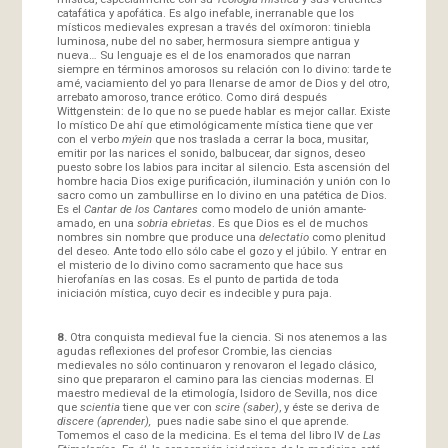
catafática y apofática. Es algo inefable, inerranable que los
místicos medievales expresan a través del oxímoron: tiniebla
luminosa, nube del no saber, hermosura siempre antigua y
nueva… Su lenguaje es el de los enamorados que narran
siempre en términos amorosos su relación con lo divino: tarde te
amé, vaciamiento del yo para llenarse de amor de Dios y del otro,
arrebato amoroso, trance erótico. Como dirá después
Wittgenstein: de lo que no se puede hablar es mejor callar. Existe
lo místico De ahí que etimológicamente mística tiene que ver
con el verbo
mýein
que nos traslada a cerrar la boca, musitar,
emitir por las narices el sonido, balbucear, dar signos, deseo
puesto sobre los labios para incitar al silencio. Esta ascensión del
hombre hacia Dios exige purificación, iluminación y unión con lo
sacro como un zambullirse en lo divino en una patética de Dios.
Es el
Cantar de los Cantares
como modelo de unión amante-
amado, en una
sobria ebrietas
. Es que Dios es el de muchos
nombres sin nombre que produce una
delectatio
como plenitud
del deseo. Ante todo ello sólo cabe el gozo y el júbilo. Y entrar en
el misterio de lo divino como sacramento que hace sus
hierofanías en las cosas. Es el punto de partida de toda
iniciación mística, cuyo decir es indecible y pura paja.
8.
Otra conquista medieval fue la ciencia. Si nos atenemos a las
agudas reflexiones del profesor Crombie, las ciencias
medievales no sólo continuaron y renovaron el legado clásico,
sino que prepararon el camino para las ciencias modernas. El
maestro medieval de la etimología, Isidoro de Sevilla, nos dice
que
scientia
tiene que ver con
scire (saber)
, y éste se deriva de
discere
(aprender),
pues nadie sabe sino el que aprende.
Tomemos el caso de la medicina. Es el tema del libro IV de
Las