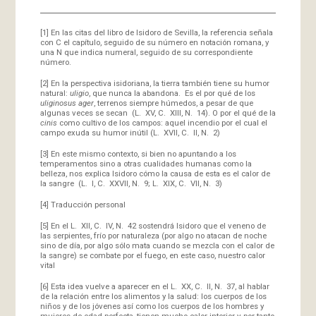
[1]
En las citas del libro de Isidoro de Sevilla, la referencia señala
con C el capítulo, seguido de su número en notación romana, y
una N que indica numeral, seguido de su correspondiente
número.
[2]
En la perspectiva isidoriana, la tierra también tiene su humor
natural:
uligio
, que nunca la abandona. Es el por qué de los
uliginosus ager
, terrenos siempre húmedos, a pesar de que
algunas veces se secan (L. XV, C. XIII, N. 14). O por el qué de la
cinis
como cultivo de los campos: aquel incendio por el cual el
campo exuda su humor inútil (L. XVII, C. II, N. 2)
[3]
En este mismo contexto, si bien no apuntando a los
temperamentos sino a otras cualidades humanas como la
belleza, nos explica Isidoro cómo la causa de esta es el calor de
la sangre (L. I, C. XXVII, N. 9; L. XIX, C. VII, N. 3)
[4]
Traducción personal
[5]
En el L. XII, C. IV, N. 42 sostendrá Isidoro que el veneno de
las serpientes, frío por naturaleza (por algo no atacan de noche
sino de día, por algo sólo mata cuando se mezcla con el calor de
la sangre) se combate por el fuego, en este caso, nuestro calor
vital
[6]
Esta idea vuelve a aparecer en el L. XX, C. II, N. 37, al hablar
de la relación entre los alimentos y la salud: los cuerpos de los
niños y de los jóvenes así como los cuerpos de los hombres y
mujeres de edad perfecta, tienen mucho calor interior y, por tanto,