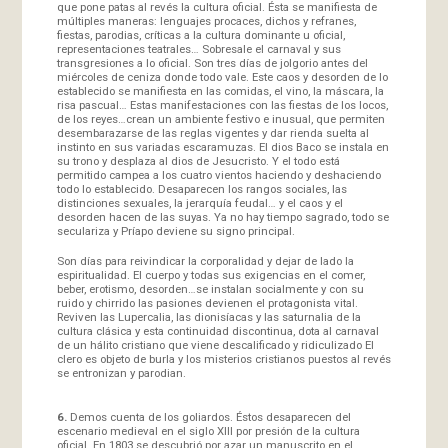
que pone patas al revés la cultura oficial. Ésta se manifiesta de
múltiples maneras: lenguajes procaces, dichos y refranes,
fiestas, parodias, críticas a la cultura dominante u oficial,
representaciones teatrales… Sobresale el carnaval y sus
transgresiones a lo oficial. Son tres días de jolgorio antes del
miércoles de ceniza donde todo vale. Este caos y desorden de lo
establecido se manifiesta en las comidas, el vino, la máscara, la
risa pascual… Estas manifestaciones con las fiestas de los locos,
de los reyes…crean un ambiente festivo e inusual, que permiten
desembarazarse de las reglas vigentes y dar rienda suelta al
instinto en sus variadas escaramuzas. El dios Baco se instala en
su trono y desplaza al dios de Jesucristo. Y el todo está
permitido campea a los cuatro vientos haciendo y deshaciendo
todo lo establecido. Desaparecen los rangos sociales, las
distinciones sexuales, la jerarquía feudal… y el caos y el
desorden hacen de las suyas. Ya no hay tiempo sagrado, todo se
seculariza y Príapo deviene su signo principal.
Son días para reivindicar la corporalidad y dejar de lado la
espiritualidad. El cuerpo y todas sus exigencias en el comer,
beber, erotismo, desorden…se instalan socialmente y con su
ruido y chirrido las pasiones devienen el protagonista vital.
Reviven las Lupercalia, las dionisíacas y las saturnalia de la
cultura clásica y esta continuidad discontinua, dota al carnaval
de un hálito cristiano que viene descalificado y ridiculizado El
clero es objeto de burla y los misterios cristianos puestos al revés
se entronizan y parodian.
6.
Demos cuenta de los goliardos. Éstos desaparecen del
escenario medieval en el siglo XIII por presión de la cultura
oficial. En 1803 se descubrió por azar un manuscrito en el