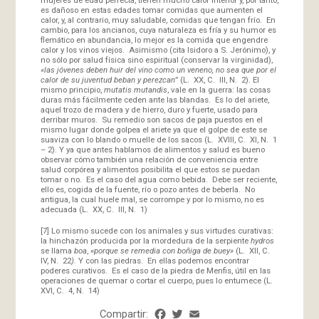
es dañoso en estas edades tomar comidas que aumenten el
calor, y, al contrario, muy saludable, comidas que tengan frío. En
cambio, para los ancianos, cuya naturaleza es fría y su humor es
flemático en abundancia, lo mejor es la comida que engendre
calor y los vinos viejos. Asimismo (cita Isidoro a S. Jerónimo), y
no sólo por salud física sino espiritual (conservar la virginidad),
«las jóvenes deben huir del vino como un veneno, no sea que por el
calor de su juventud beban y perezcan
” (L. XX, C. III, N. 2). El
mismo principio,
mutatis mutandis
, vale en la guerra: las cosas
duras más fácilmente ceden ante las blandas. Es lo del ariete,
aquel trozo de madera y de hierro, duro y fuerte, usado para
derribar muros. Su remedio son sacos de paja puestos en el
mismo lugar donde golpea el ariete ya que el golpe de este se
suaviza con lo blando o muelle de los sacos (L. XVIII, C. XI, N. 1
– 2). Y ya que antes hablamos de alimentos y salud es bueno
observar cómo también una relación de conveniencia entre
salud corpórea y alimentos posibilita el que estos se puedan
tomar o no. Es el caso del agua como bebida. Debe ser reciente,
ello es, cogida de la fuente, río o pozo antes de beberla. No
antigua, la cual huele mal, se corrompe y por lo mismo, no es
adecuada (L. XX, C. III, N. 1)
[7]
Lo mismo sucede con los animales y sus virtudes curativas:
la hinchazón producida por la mordedura de la serpiente
hydros
se llama
boa
,
«porque se remedia con boñiga de buey»
(L. XII, C.
IV, N. 22
).
Y con las piedras. En ellas podemos encontrar
poderes curativos. Es el caso de la piedra de Menfis, útil en las
operaciones de quemar o cortar el cuerpo, pues lo entumece (L.
XVI, C. 4, N. 14)
Compartir:
Facebook
Twitter
Email
Share