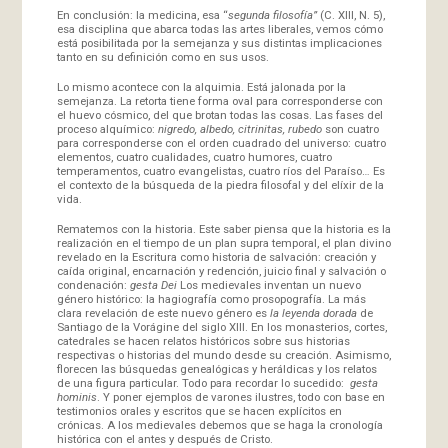
En conclusión: la medicina, esa “
segunda filosofía”
(C. XIII, N. 5),
esa disciplina que abarca todas las artes liberales, vemos cómo
está posibilitada por la semejanza y sus distintas implicaciones
tanto en su definición como en sus usos.
Lo mismo acontece con la alquimia. Está jalonada por la
semejanza. La retorta tiene forma oval para corresponderse con
el huevo cósmico, del que brotan todas las cosas. Las fases del
proceso alquímico:
nigredo, albedo, citrinitas, rubedo
son cuatro
para corresponderse con el orden cuadrado del universo: cuatro
elementos, cuatro cualidades, cuatro humores, cuatro
temperamentos, cuatro evangelistas, cuatro ríos del Paraíso… Es
el contexto de la búsqueda de la piedra filosofal y del elíxir de la
vida.
Rematemos con la historia. Este saber piensa que la historia es la
realización en el tiempo de un plan supra temporal, el plan divino
revelado en la Escritura como historia de salvación: creación y
caída original, encarnación y redención, juicio final y salvación o
condenación:
gesta Dei
Los medievales inventan un nuevo
género histórico: la hagiografía como prosopografía. La más
clara revelación de este nuevo género es
la leyenda dorada
de
Santiago de la Vorágine del siglo XIII. En los monasterios, cortes,
catedrales se hacen relatos históricos sobre sus historias
respectivas o historias del mundo desde su creación. Asimismo,
florecen las búsquedas genealógicas y heráldicas y los relatos
de una figura particular. Todo para recordar lo sucedido:
gesta
hominis
. Y poner ejemplos de varones ilustres, todo con base en
testimonios orales y escritos que se hacen explícitos en
crónicas. A los medievales debemos que se haga la cronología
histórica con el antes y después de Cristo.