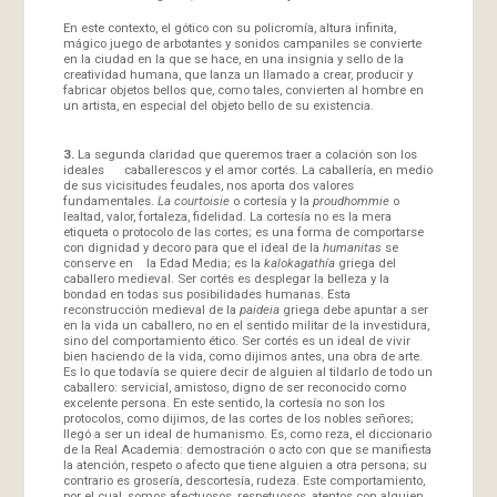
En este contexto, el gótico con su policromía, altura infinita,
mágico juego de arbotantes y sonidos campaniles se convierte
en la ciudad en la que se hace, en una insignia y sello de la
creatividad humana, que lanza un llamado a crear, producir y
fabricar objetos bellos que, como tales, convierten al hombre en
un artista, en especial del objeto bello de su existencia.
3.
La segunda claridad que queremos traer a colación son los
ideales caballerescos y el amor cortés. La caballería, en medio
de sus vicisitudes feudales, nos aporta dos valores
fundamentales.
La courtoisie
o cortesía y la
proudhommie
o
lealtad, valor, fortaleza, fidelidad. La cortesía no es la mera
etiqueta o protocolo de las cortes; es una forma de comportarse
con dignidad y decoro para que el ideal de la
humanitas
se
conserve en la Edad Media; es la
kalokagathía
griega del
caballero medieval. Ser cortés es desplegar la belleza y la
bondad en todas sus posibilidades humanas. Esta
reconstrucción medieval de la
paideia
griega debe apuntar a ser
en la vida un caballero, no en el sentido militar de la investidura,
sino del comportamiento ético. Ser cortés es un ideal de vivir
bien haciendo de la vida, como dijimos antes, una obra de arte.
Es lo que todavía se quiere decir de alguien al tildarlo de todo un
caballero: servicial, amistoso, digno de ser reconocido como
excelente persona. En este sentido, la cortesía no son los
protocolos, como dijimos, de las cortes de los nobles señores;
llegó a ser un ideal de humanismo. Es, como reza, el diccionario
de la Real Academia: demostración o acto con que se manifiesta
la atención, respeto o afecto que tiene alguien a otra persona; su
contrario es grosería, descortesía, rudeza. Este comportamiento,
por el cual, somos afectuosos, respetuosos, atentos con alguien