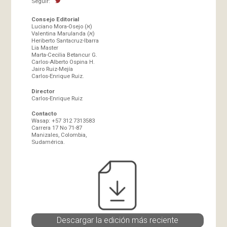
Seguir:
Consejo Editorial
Luciano Mora-Osejo (א)
Valentina Marulanda (א)
Heriberto Santacruz-Ibarra
Lia Master
Marta-Cecilia Betancur G.
Carlos-Alberto Ospina H.
Jairo Ruiz-Mejía
Carlos-Enrique Ruiz.
Director
Carlos-Enrique Ruiz
Contacto
Wasap: +57 312 7313583
Carrera 17 No 71-87
Manizales, Colombia,
Sudamérica.
Descargar la edición más reciente