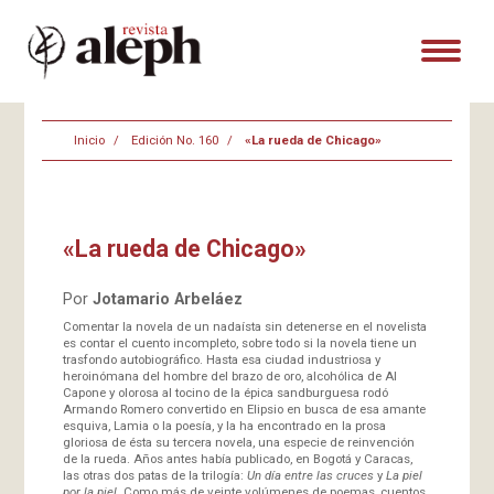
Inicio
Edición No. 160
«La rueda de Chicago»
«La rueda de Chicago»
Por
Jotamario Arbeláez
Comentar la novela de un nadaísta sin detenerse en el novelista
es contar el cuento incompleto, sobre todo si la novela tiene un
trasfondo autobiográfico. Hasta esa ciudad industriosa y
heroinómana del hombre del brazo de oro, alcohólica de Al
Capone y olorosa al tocino de la épica sandburguesa rodó
Armando Romero convertido en Elipsio en busca de esa amante
esquiva, Lamia o la poesía, y la ha encontrado en la prosa
gloriosa de ésta su tercera novela, una especie de reinvención
de la rueda. Años antes había publicado, en Bogotá y Caracas,
las otras dos patas de la trilogía:
Un día entre las cruces
y
La piel
por la piel
. Como más de veinte volúmenes de poemas, cuentos