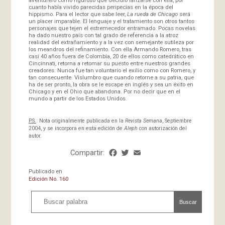
cuanto había vivido parecidas peripecias en la época del
hippismo. Para el lector que sabe leer,
La rueda de Chicago
será
un placer imparable. El lenguaje y el tratamiento son otros tantos
personajes que tejen el estremecedor entramado. Pocas novelas
ha dado nuestro país con tal grado de referencia a la atroz
realidad del extrañamiento y a la vez con semejante sutileza por
los meandros del refinamiento. Con ella Armando Romero, tras
casi 40 años fuera de Colombia, 20 de ellos como catedrático en
Cincinnati, retorna a retomar su puesto entre nuestros grandes
creadores. Nunca fue tan voluntario el exilio como con Romero, y
tan consecuente. Vislumbro que cuando retorne a su patria, que
ha de ser pronto, la obra se le escape en inglés y sea un éxito en
Chicago y en el Ohio que abandona. Por no decir que en el
mundo a partir de los Estados Unidos.
P.S.
: Nota originalmente publicada en la
Revista Semana
, Septiembre
2004, y se incorpora en esta edición de
Aleph
con autorización del
autor.
Compartir:
Facebook
Twitter
Email
Share
Publicado en
Edición No. 160
Buscar