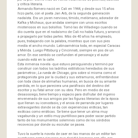
y crítica literaria.
Armando Romero nació en Cali en 1944, y desde sus 15 años
hizo parte, con el poeta Jan Arb, de la segunda generación
nadaísta. Era un joven nervioso, tímido, melómano, adorador de
Kafka y Michaux, que andaba siempre con unos escritos
misteriosos en sus bolsillos. Tomó las de Villadiego cuando se
dio cuenta que en el nadaísmo de Cali no había futuro, y arrancó
a propagarlo por todas partes. Más de 40 años ha empleado,
pues, trabajando con la palabra, mientras que con sus pies
medía el ancho mundo. Latinoamérica toda, en especial Caracas
y Mérida. Luego Pittsburg y Cincinnati, siempre en pos de un
amor. En ese sentido se confunden el personaje y el autor
cuando está en la calle.
Esta inmensa novela -que estuvo persiguiendo y terminó por
construir con todos los ladrillos estilísticos heredados de sus
parámetros-,
La rueda de Chicago
, gira sobre sí misma como el
protagonista gira por la ciudad y sus extramuros, enfrentándose
con toda clase de alimañas humanas, en busca de su amante
perdida, en lo que pareciera una paráfrasis del destino del
escritor y su fatal amor con su obra. Pero en medio de ese
desasosiego, tiene tiempo y espacio para disfrutar del ingenio
envenenado de sus amigos por las figuras literarias de la época
que llenan su iconostasio, y el ansia de parranda por lugares
extravagantes donde se da con experiencias eróticas, tan
exóticas como erráticas. Se tiene que tener un alma muy
vagabunda y un estilo muy puntilloso para poder sacar partido
tanto de los monumentos solemnes como de los sórdidos
recovecos por donde su escrutar se pasea.
Tuvo la suerte la novela de caer en las manos de un editor tan
aventurero como riguroso que decidió lanzarse con ella, por