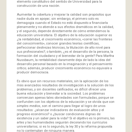
elemento constitutivo del sentido de Universidad para la
construcción de una nación.
Aumentar la cobertura y mejorar la calidad son propósitos que
nadie duda en apoyar; sin embargo, el primero solo es
demagogia cuando el Estado no está dispuesto a financiarla
plenamente y no atiende a sus efectos dramáticos en la calidad,
y el segundo, depende directamente de cómo entendemos la
educación universitaria. El objetivo de la educación superior es
¿la rentabilidad, el crecimiento económico, «correr las fronteras
del conocimiento», conocer grandes teorías científicas,
perfeccionar destrezas técnicas, la titulación de alto nivel para
sus profesionales?, o también, ¿es el desarrollo de la persona, la
formación del ciudadano y el bienestar de la gente? Para Martha
Nussbaum, la rentabilidad claramente deja de lado la idea del
desarrollo personal basado en la imaginación y el pensamiento
crítico; además, producir crecimiento económico no equivale a
producir democracia.
Es obvio que sin recursos materiales, sin la aplicación de los
más avanzados resultados de investigación a la solución de los
problemas, y sin docentes calificados, es difícil ofrecer una
buena educación y bienestar a la sociedad. Los problemas
comienzan apenas tales obviedades son formuladas, porque se
confunden con los objetivos de la educación y se olvida que
son
simples medios
, son el camino para llegar al logro de unos
resultados: ¿alcanzar indicadores de evaluación altos y el
progreso económico? o ¿buscar condiciones dignas de
existencia y un saber para la vida? Si el objetivo es lo primero, las
artes y las humanidades seguirán decorando los currículos
universitarios; si es lo segundo, la ley 30 y la reforma propuesta
no lo contemplan de ninguna manera.