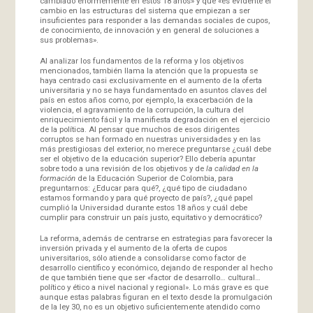
cambiado enormemente en estos 18 años» y que «es evidente el
cambio en las estructuras del sistema que empiezan a ser
insuficientes para responder a las demandas sociales de cupos,
de conocimiento, de innovación y en general de soluciones a
sus problemas».
Al analizar los fundamentos de la reforma y los objetivos
mencionados, también llama la atención que la propuesta se
haya centrado casi exclusivamente en el aumento de la oferta
universitaria y no se haya fundamentado en asuntos claves del
país en estos años como, por ejemplo, la exacerbación de la
violencia, el agravamiento de la corrupción, la cultura del
enriquecimiento fácil y la manifiesta degradación en el ejercicio
de la política. Al pensar que muchos de esos dirigentes
corruptos se han formado en nuestras universidades y en las
más prestigiosas del exterior, no merece preguntarse ¿cuál debe
ser el objetivo de la educación superior? Ello debería apuntar
sobre todo a una revisión de los objetivos y de
la calidad en la
formación
de la Educación Superior de Colombia, para
preguntarnos: ¿Educar para qué?, ¿qué tipo de ciudadano
estamos formando y para qué proyecto de país?, ¿qué papel
cumplió la Universidad durante estos 18 años y cuál debe
cumplir para construir un país justo, equitativo y democrático?
La reforma, además de centrarse en estrategias para favorecer la
inversión privada y el aumento de la oferta de cupos
universitarios, sólo atiende a consolidarse como factor de
desarrollo científico y económico, dejando de responder al hecho
de que también tiene que ser «factor de desarrollo… cultural…
político y ético a nivel nacional y regional». Lo más grave es que
aunque estas palabras figuran en el texto desde la promulgación
de la ley 30, no es un objetivo suficientemente atendido como