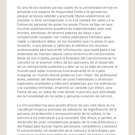
Es una de las razones por las cuales en la universidad de hoy se
presenta una especie de impunidad frente a la ignorancia,
porque se busca ostentar y acumular títulos académicos sin
importar si ellos corresponden o no a la calidad del saber y a la
formación personal de quien los posee. Pocos se fijan en que
muchas publicaciones académicas especializadas sean mal
escritas, alardosas, de enorme pobreza de ideas y que
simplemente cumplan con ciertos estándares formales para
copiar o reproducir datos; en los docentes que no aman lo que
enseñan, o que abusan y valorizan al extremo los recursos
audiovisuales para transmitir información, que hasta pasa a ser
entendida de manera natural como sinónimo de conocimiento.
Nada de eso importa, porque la finalidad del conocimiento ya no
consiste en el examen crítico de las opiniones, en el desarrollo
de un pensamiento autónomo y libre; ya no se trata de conocer el
mundo para saber movernos humanamente en él o para
imaginar un mundo donde podamos vivir mejor. Ser profesional
antes, además del desarrollo de unas habilidades y destrezas
especiales orientadas a intervenir problemas que los individuos
y la sociedad enfrentan, imprimía un carácter (un
ethos
), una
forma de ser, un estilo de vida donde lo primero que descollaba
era la honestidad en los actos y genuina vocación de servicio.
La Universidad hoy poco puede ofrecer de eso, vale decir, ya no
constituye ninguna promesa de sabiduría, de dignificación de la
persona, de protección y enriquecimiento de la cultura, ni de
servicio a los individuos y a la sociedad. Ella ofrece, a cambio, el
desarrollo de unas competencias propias de la vida productiva y
del trabajo para buscar logros personales competitivos y exitosos.
El conocimiento, «el desarrollo de la ciencia y la tecnología», por
sí mismos, se han convertido en conquistas de ese tipo. Quiere