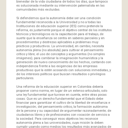
bienestar de la vida ciudadana de todos los días, que tampoco
es solucionada mediante su intervención paternalista en las
comunidades más excluidas.
Si defendemos que la autonomía debe ser una condición
fundamental reconocida a la Universidad y no a todas las
Instituciones de educación superior (IES) como pretende la
reforma, es justamente porque el objetivo central de los institutos
técnicos y tecnológicos es la capacitación para el trabajo, de
suerte que la enseñanza se centra en saberes parciales y en
procedimientos y destrezas aplicables a problemas muy
prácticos y productivos. La universidad, en cambio, necesita
autonomía plena (no absoluta) para cultivar el pensamiento
crítico y libre; el uso de conceptos y argumentos (no simples
imágenes); para combinar la imaginación humanística y la
generación de nuevo conocimiento de los hechos, contando con
independencia frente a las exigencias de las empresas
productivas que la estén acosando con soluciones inmediatas, y
de los intereses políticos que buscan resultados o privilegios
particulares.
Una reforma de la educación superior en Colombia debería
proponer como norma, en lugar de un extenso articulado, solo
una ley fundamental que tuviese en cuenta, entre otras pocas
cosas: Que es un derecho fundamental que el Estado debe
financiar para garantizar el cultivo de la libertad de enseñanza e
investigación; del pensamiento crítico, la formación autónoma
de la persona y su capacidad de argumentar razonadamente; de
ciudadanos libres y de profesionales con vocación de servicio a
la sociedad. Para conseguir esos objetivos les reconoce
autonomía plena a las universidades, cuya misión la deben
cumplir usando como medios los resultados más avanzados de