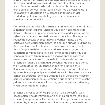
decir, nos quedamos a mitad de camino al centrar nuestra
atención en un medio –de indudable valor: la ciencia, la
tecnología, el conocimiento- para olvidarnos del objetivo de la
educación: el desarrollo de la persona, la formación del
ciudadano y el bienestar de la gente en condiciones de
convivencia democrática.
Como así son las cosas, fácilmente la universidad ha terminado
alimentando un experto funcional, que con hábil manejo de
datos e información puede pasar por investigador, por autor, por
sabedor y, para peor, premiado en su simulación. Si ello ya da
réditos no necesita avanzar hacia el cumplimiento de los
objetivos de la educación. Sobre todo porque buscar lo último es
difícil, no tanto por la dificultad de sus procesos, sino por la
decisión que se debe tomar: abandonar la autoimagen de
superioridad y respetar al otro, en términos de aceptar que el
conocimiento es tan infinito que nosotros apenas sabemos
menos que nada y que lo que más importa es el
cómo
se
enseña en lugar de la cantidad de contenido enseñado. Así lo
vio Nicolás de Cusa, un pensador que tenía un pie en el
Renacimiento y otro en el mundo Moderno, para quien la docta
ignorancia era la principal cualidad del sabio. Reviviendo la vieja
sentencia socrática, solo sé que nada sé, el verdadero maestro
para «la educación superior» entiende que él simplemente sabe
y domina cosas distintas a los otros, quienes piensan, sienten y
viven de un modo diferente.
Enseñar a nivel superior es, por ello, un acto de confianza y
cooperación y no de intimidación del otro a quien yo (sabio) le
enseño (por ignorante). Es formar en el libre pensamiento, en la
autonomía, en el pensamiento crítico, vale decir, desarrollar en