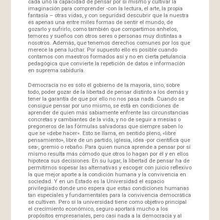
cada uno la capacidad de pensar por sí mismo y cultivar la
imaginación para comprender -con la lectura, el arte, la propia
fantasía – otras vidas, y con seguridad descubrir que la nuestra
es apenas una entre miles formas de sentir el mundo, de
gozarlo y sufrirlo, como también que compartimos anhelos,
temores y sueños con otros seres o personas muy distintas a
nosotros. Además, que tenemos derechos comunes por los que
merece la pena luchar. Por supuesto ello es posible cuando
contamos con maestros formados así y no en cierta petulancia
pedagógica que convierte la repetición de datos e información
en suprema sabiduría.
Democracia no es sólo el gobierno de la mayoría, sino, sobre
todo, poder gozar de la libertad de pensar distinto a los demás y
tener la garantía de que por ello no nos pasa nada. Cuando se
consigue pensar por uno mismo, se está en condiciones de
aprender de quien más sabiamente enfrente las circunstancias
concretas y cambiantes de la vida, y no de seguir a mesías o
pregoneros de las fórmulas salvadoras que siempre saben lo
que se «debe hacer». Esto se llama, en sentido pleno, «libre
pensamiento», libre de un partido, iglesia, idea -por científica que
sea-, gremio o rebaño. Para quien nunca aprende a pensar por sí
mismo resulta más cómodo que otros lo hagan por él y en ellos
hipoteca sus decisiones. En su lugar, la libertad de pensar ha de
permitirnos sopesar las alternativas y escoger con juicio reflexivo
la que mejor aporte a la condición humana y la convivencia en
sociedad. Y en un Estado es la Universidad el espacio
privilegiado donde uno espera que estas condiciones humanas
tan especiales y fundamentales para la convivencia democrática
se cultiven. Pero si la universidad tiene como objetivo principal
el crecimiento económico, seguro aportará mucho a los
propósitos empresariales, pero casi nada a la democracia y al