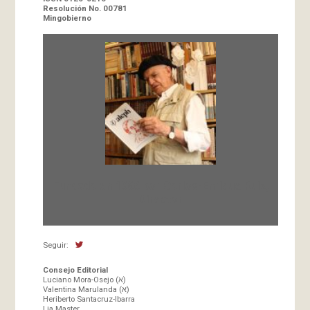
Resolución No. 00781
Mingobierno
Fundada en 1966 por Carlos-Enrique Ruiz,
Director
Seguir:
Consejo Editorial
Luciano Mora-Osejo (א)
Valentina Marulanda (א)
Heriberto Santacruz-Ibarra
Lia Master