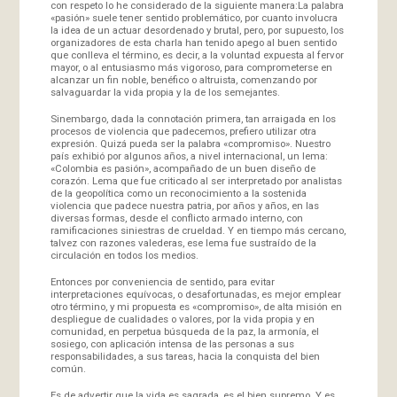
con respeto lo he considerado de la siguiente manera:La palabra
«pasión» suele tener sentido problemático, por cuanto involucra
la idea de un actuar desordenado y brutal, pero, por supuesto, los
organizadores de esta charla han tenido apego al buen sentido
que conlleva el término, es decir, a la voluntad expuesta al fervor
mayor, o al entusiasmo más vigoroso, para comprometerse en
alcanzar un fin noble, benéfico o altruista, comenzando por
salvaguardar la vida propia y la de los semejantes.
Sinembargo, dada la connotación primera, tan arraigada en los
procesos de violencia que padecemos, prefiero utilizar otra
expresión. Quizá pueda ser la palabra «compromiso». Nuestro
país exhibió por algunos años, a nivel internacional, un lema:
«Colombia es pasión», acompañado de un buen diseño de
corazón. Lema que fue criticado al ser interpretado por analistas
de la geopolítica como un reconocimiento a la sostenida
violencia que padece nuestra patria, por años y años, en las
diversas formas, desde el conflicto armado interno, con
ramificaciones siniestras de crueldad. Y en tiempo más cercano,
talvez con razones valederas, ese lema fue sustraído de la
circulación en todos los medios.
Entonces por conveniencia de sentido, para evitar
interpretaciones equívocas, o desafortunadas, es mejor emplear
otro término, y mi propuesta es «compromiso», de alta misión en
despliegue de cualidades o valores, por la vida propia y en
comunidad, en perpetua búsqueda de la paz, la armonía, el
sosiego, con aplicación intensa de las personas a sus
responsabilidades, a sus tareas, hacia la conquista del bien
común.
Es de advertir que la vida es sagrada, es el bien supremo. Y es