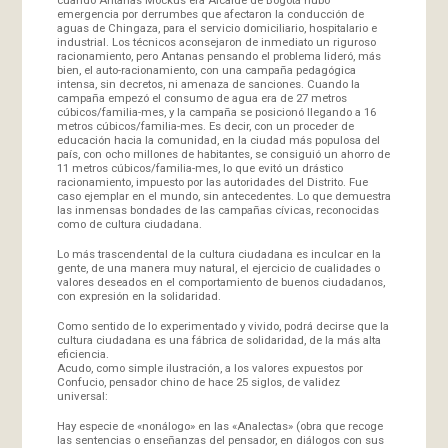
emergencia por derrumbes que afectaron la conducción de
aguas de Chingaza, para el servicio domiciliario, hospitalario e
industrial. Los técnicos aconsejaron de inmediato un riguroso
racionamiento, pero Antanas pensando el problema lideró, más
bien, el auto-racionamiento, con una campaña pedagógica
intensa, sin decretos, ni amenaza de sanciones. Cuando la
campaña empezó el consumo de agua era de 27 metros
cúbicos/familia-mes, y la campaña se posicionó llegando a 16
metros cúbicos/familia-mes. Es decir, con un proceder de
educación hacia la comunidad, en la ciudad más populosa del
país, con ocho millones de habitantes, se consiguió un ahorro de
11 metros cúbicos/familia-mes, lo que evitó un drástico
racionamiento, impuesto por las autoridades del Distrito. Fue
caso ejemplar en el mundo, sin antecedentes. Lo que demuestra
las inmensas bondades de las campañas cívicas, reconocidas
como de cultura ciudadana.
Lo más trascendental de la cultura ciudadana es inculcar en la
gente, de una manera muy natural, el ejercicio de cualidades o
valores deseados en el comportamiento de buenos ciudadanos,
con expresión en la solidaridad.
Como sentido de lo experimentado y vivido, podrá decirse que la
cultura ciudadana es una fábrica de solidaridad, de la más alta
eficiencia.
Acudo, como simple ilustración, a los valores expuestos por
Confucio, pensador chino de hace 25 siglos, de validez
universal:
Hay especie de «nonálogo» en las «Analectas» (obra que recoge
las sentencias o enseñanzas del pensador, en diálogos con sus