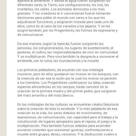
aparece al amanecer. Y desde el agua fueron surgiendo los
diferentes seres, la Tierra, sus configuraciones, los ríos, las
montañas, los valles. Los animales diminutos y los más
grandes. Y los creadores al ir conversando fueron tomando
decisiones para poblar el mundo con seres a los que les
adjudicaron funciones, y asignaron morada para cada uno de
ellos, como en el caso de los venados y los pájaros. Y se les
asignó también, por los Progenitores, las formas de expresarse y
de comunicarse.
De esa manera, según la leyenda, fueron surgiendo las
personas, los conglomerados, los lugares de asentamiento, el
pastoreo, el cultivo, las responsabilidades de vivir en comunidad.
Y se multiplicaron. Pero vino también la desgracia a oscurecer el
ambiente, con la ruina, las inundaciones y la muerte.
Los primeros pobladores, de acuerdo con esa mitología
murieron, pero de ellos quedaron los monos en los bosques, con
la creencia de ser esa la razón por la cual los monos se parecen
a los hombres. Los Progenitores continuaron su labor, creando
especies alimenticias en los campos, hasta convenir en la
creación de la primera madre y del primer padre, que surgieron
del maíz amarillo y del maíz blanco.
En las mitologías de las culturas se encuentran relatos fabulosos
sobre la creación de todo lo existente. Y lo más palpitante de esa
creación es la vida, los seres dotados de movimientos, de
expresiones, de comunicación, con capacidad para el trabajo y la
construcción de lugares apropiados para el reposo, el juego y la
multiplicación. Pero también fuimos dotados para acometer
acciones violentas que ocasionan guerras, confrontaciones a
muerte entre grupos, etnias, naciones. Y la destrucción vuelve a