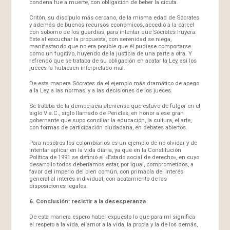
condena fue a muerte, con obligación de beber la cicuta.
Critón, su discípulo más cercano, de la misma edad de Sócrates
y además de buenos recursos económicos, accedió a la cárcel
con soborno de los guardias, para intentar que Sócrates huyera.
Este al escuchar la propuesta, con serenidad se niega,
manifestando que no era posible que él pudiese comportarse
como un fugitivo, huyendo de la justicia de una parte a otra. Y
refrendó que se trataba de su obligación en acatar la Ley, así los
jueces la hubiesen interpretado mal.
De esta manera Sócrates da el ejemplo más dramático de apego
a la Ley, a las normas, y a las decisiones de los jueces.
Se trataba de la democracia ateniense que estuvo de fulgor en el
siglo V a.C., siglo llamado de Pericles, en honor a ese gran
gobernante que supo conciliar la educación, la cultura, el arte,
con formas de participación ciudadana, en debates abiertos.
Para nosotros los colombianos es un ejemplo de no olvidar y de
intentar aplicar en la vida diaria, ya que en la Constitución
Política de 1991 se definió el «Estado social de derecho», en cuyo
desarrollo todos deberíamos estar, por igual, comprometidos, a
favor del imperio del bien común, con primacía del interés
general al interés individual, con acatamiento de las
disposiciones legales.
6. Conclusión: resistir a la desesperanza
De esta manera espero haber expuesto lo que para mí significa
el respeto a la vida, el amor a la vida, la propia y la de los demás,