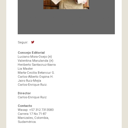
Fundada en 1966 por Carlos-Enrique Ruiz,
Director
Seguir:
Consejo Editorial
Luciano Mora-Osejo (א)
Valentina Marulanda (א)
Heriberto Santacruz-Ibarra
Lia Master
Marta-Cecilia Betancur G.
Carlos-Alberto Ospina H.
Jairo Ruiz-Mejía
Carlos-Enrique Ruiz.
Director
Carlos-Enrique Ruiz
Contacto
Wasap: +57 312 7313583
Carrera 17 No 71-87
Manizales, Colombia,
Sudamérica.