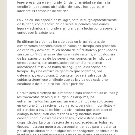
tener presencia en el mundo. En simultaneidad se afirma la
condición de reconstruir, habitar de nuevo los lugares, e ir
adelante. El tiempo no se detiene.
La vida es una especie de milagro, porque surge aparentemente
de la nada, con disposición de seres superiores para darles
figura y echarlos al mundo a emprender la lucha por preservar y
enriquecer la existencia.
En últimas, la vida nos ha sido dada en larga historia, de
dimensiones descomunales en pasos del tiempo, con procesos
de ventura y desventura, en medio de dificultades y penalidades
sin cuento. Y quienes existimos en este instante, en cualquiera
de las expresiones de los seres vivos, somos, en lo individual,
seres de punta, con acumulación de transformaciones
asombrosas. Y la vida habrá de seguir, en la dirección del
tiempo. Hay una estructura genética que portamos, nos
determina, y evoluciona. El compromiso será salvaguardar,
cuidar, proteger, ese privilegio que es la vida que cada uno
conduce, o de la que es ineludible portador.
Oscuro será el tiempo de la memoria para encontrar las causas y
los momentos en los que surgen las disputas, los
enfrentamientos, las guerras, sin encontrar todavía soluciones
en conjunción de racionalidad y afecto, para dirimir conflictos y
diferencias, a través de fórmula civilizadora que puede ser el
diálogo, la discusión con razones o argumentos, hasta
conseguir en lo deseable consensos, o coexistencia en las
disparidades. La organización de las sociedades, en todas las
épocas, incorpora guerreros, personal entrenado para la defensa
y el ataque, situación que sigue teniendo vigencia en virtud de la
proliferación de antagonismos bélicos, de múltiple procedencia,