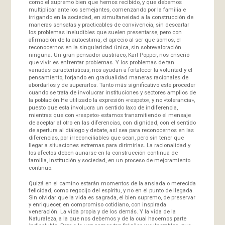
como el supremo bien que hemos recibido, y que debemos
multiplicar ante los semejantes, comenzando por la familia e
irrigando en la sociedad, en simultaneidad a la construcción de
maneras sensatas y practicables de convivencia, sin descartar
los problemas ineludibles que suelen presentarse, pero con
afirmación de la autoestima, el aprecio al ser que somos, el
reconocernos en la singularidad única, sin sobrevaloración
ninguna. Un gran pensador austríaco, Karl Popper, nos enseñó
que vivir es enfrentar problemas. Y los problemas de tan
variadas características, nos ayudan a fortalecer la voluntad y el
pensamiento, forjando en gradualidad maneras racionales de
abordarlos y de superarlos. Tanto más significativo este proceder
cuando se trata de involucrar instituciones y sectores amplios de
la población.He utilizado la expresión «respeto», y no «tolerancia»,
puesto que esta involucra un sentido laxo de indiferencia,
mientras que con «respeto» estamos transmitiendo el mensaje
de aceptar al otro en las diferencias, con dignidad, con el sentido
de apertura al diálogo y debate, así sea para reconocernos en las
diferencias, por irreconciliables que sean, pero sin tener que
llegar a situaciones extremas para dirimirlas. La racionalidad y
los afectos deben aunarse en la construcción continua de
familia, institución y sociedad, en un proceso de mejoramiento
continuo.
Quizá en el camino estarán momentos de la ansiada o merecida
felicidad, como regocijo del espíritu, y no en el punto de llegada.
Sin olvidar que la vida es sagrada, el bien supremo, de preservar
y enriquecer, en compromiso cotidiano, con inspirada
veneración. La vida propia y de los demás. Y la vida de la
Naturaleza, a la que nos debemos y de la cual hacemos parte