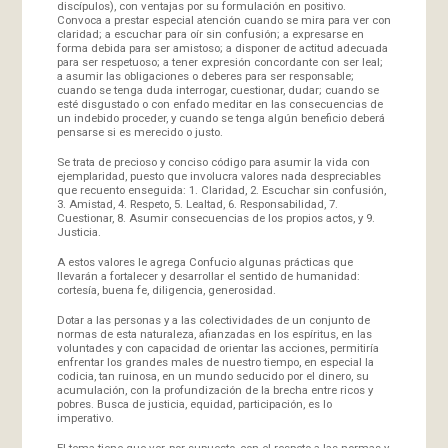
discípulos), con ventajas por su formulación en positivo.
Convoca a prestar especial atención cuando se mira para ver con
claridad; a escuchar para oír sin confusión; a expresarse en
forma debida para ser amistoso; a disponer de actitud adecuada
para ser respetuoso; a tener expresión concordante con ser leal;
a asumir las obligaciones o deberes para ser responsable;
cuando se tenga duda interrogar, cuestionar, dudar; cuando se
esté disgustado o con enfado meditar en las consecuencias de
un indebido proceder, y cuando se tenga algún beneficio deberá
pensarse si es merecido o justo.
Se trata de precioso y conciso código para asumir la vida con
ejemplaridad, puesto que involucra valores nada despreciables
que recuento enseguida: 1. Claridad, 2. Escuchar sin confusión,
3. Amistad, 4. Respeto, 5. Lealtad, 6. Responsabilidad, 7.
Cuestionar, 8. Asumir consecuencias de los propios actos, y 9.
Justicia.
A estos valores le agrega Confucio algunas prácticas que
llevarán a fortalecer y desarrollar el sentido de humanidad:
cortesía, buena fe, diligencia, generosidad.
Dotar a las personas y a las colectividades de un conjunto de
normas de esta naturaleza, afianzadas en los espíritus, en las
voluntades y con capacidad de orientar las acciones, permitiría
enfrentar los grandes males de nuestro tiempo, en especial la
codicia, tan ruinosa, en un mundo seducido por el dinero, su
acumulación, con la profundización de la brecha entre ricos y
pobres. Busca de justicia, equidad, participación, es lo
imperativo.
El tema tiene que ver, por supuesto, con el respeto a las normas y