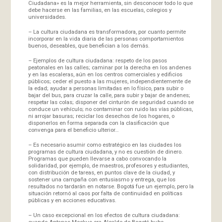
Ciudadana» es la mejor herramienta, sin desconocer todo lo que
debe hacerse en las familias, en las escuelas, colegios y
universidades.
– La cultura ciudadana es transformadora, por cuanto permite
incorporar en la vida diaria de las personas comportamientos
buenos, deseables, que benefician a los demás.
– Ejemplos de cultura ciudadana: respeto de los pasos
peatonales en las calles; caminar por la derecha en los andenes
y en las escaleras, aún en los centros comerciales y edificios
públicos; ceder el puesto a las mujeres, independientemente de
la edad; ayudar a personas limitadas en lo físico, para subir o
bajar del bus, para cruzar la calle, para subir y bajar de andenes;
respetar las colas; disponer del cinturón de seguridad cuando se
conduce un vehículo; no contaminar con ruido las vías públicas,
ni arrojar basuras; reciclar los desechos de los hogares, o
disponerlos en forma separada con la clasificación que
convenga para el beneficio ulterior…
– Es necesario asumir como estratégico en las ciudades los
programas de cultura ciudadana, y no es cuestión de dinero.
Programas que pueden llevarse a cabo convocando la
solidaridad, por ejemplo, de maestros, profesores y estudiantes,
con distribución de tareas, en puntos clave de la ciudad, y
sostener una campaña con entusiasmo y entrega, que los
resultados no tardarán en notarse. Bogotá fue un ejemplo, pero la
situación retornó al caos por falta de continuidad en políticas
públicas y en acciones educativas.
– Un caso excepcional en los efectos de cultura ciudadana:
cuando Antanas Mockus era Alcalde de Bogotá hubo