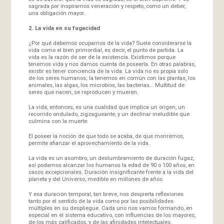
sagrada por inspirarnos veneración y respeto, como un deber,
una obligación mayor.
2. La vida en su fugacidad
¿Por qué debemos ocuparnos de la vida? Suele considerarse la
vida como el bien primordial, es decir, el punto de partida. La
vida es la razón de ser de la existencia. Existimos porque
tenemos vida y nos damos cuenta de poseerla. En otras palabras,
existir es tener conciencia de la vida. La vida no es propia solo
de los seres humanos; la tenemos en común con las plantas, los
animales, las algas, los microbios, las bacterias… Multitud de
seres que nacen, se reproducen y mueren.
La vida, entonces, es una cualidad que implica un origen, un
recorrido ondulado, zigzagueante, y un declinar ineludible que
culmina con la muerte.
El poseer la noción de que todo se acaba, de que moriremos,
permite afianzar el aprovechamiento de la vida.
La vida es un asombro, un deslumbramiento de duración fugaz,
así podamos alcanzar los humanos la edad de 90 o 100 años, en
casos excepcionales. Duración insignificante frente a la vida del
planeta y del Universo, medible en millones de años.
Y esa duración temporal, tan breve, nos despierta reflexiones
tanto por el sentido de la vida como por las posibilidades
múltiples en su despliegue. Cada uno nos vamos formando, en
especial en el sistema educativo, con influencias de los mayores,
de los más calificados, y de las afinidades intelectuales,