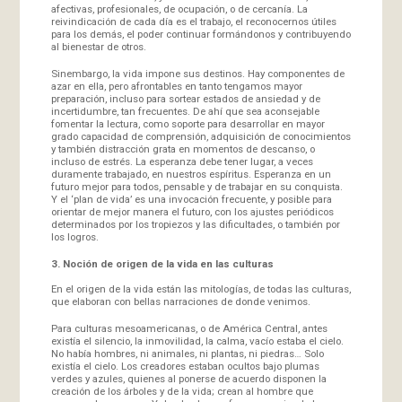
afectivas, profesionales, de ocupación, o de cercanía. La
reivindicación de cada día es el trabajo, el reconocernos útiles
para los demás, el poder continuar formándonos y contribuyendo
al bienestar de otros.
Sinembargo, la vida impone sus destinos. Hay componentes de
azar en ella, pero afrontables en tanto tengamos mayor
preparación, incluso para sortear estados de ansiedad y de
incertidumbre, tan frecuentes. De ahí que sea aconsejable
fomentar la lectura, como soporte para desarrollar en mayor
grado capacidad de comprensión, adquisición de conocimientos
y también distracción grata en momentos de descanso, o
incluso de estrés. La esperanza debe tener lugar, a veces
duramente trabajado, en nuestros espíritus. Esperanza en un
futuro mejor para todos, pensable y de trabajar en su conquista.
Y el ‘plan de vida’ es una invocación frecuente, y posible para
orientar de mejor manera el futuro, con los ajustes periódicos
determinados por los tropiezos y las dificultades, o también por
los logros.
3. Noción de origen de la vida en las culturas
En el origen de la vida están las mitologías, de todas las culturas,
que elaboran con bellas narraciones de donde venimos.
Para culturas mesoamericanas, o de América Central, antes
existía el silencio, la inmovilidad, la calma, vacío estaba el cielo.
No había hombres, ni animales, ni plantas, ni piedras… Solo
existía el cielo. Los creadores estaban ocultos bajo plumas
verdes y azules, quienes al ponerse de acuerdo disponen la
creación de los árboles y de la vida; crean al hombre que