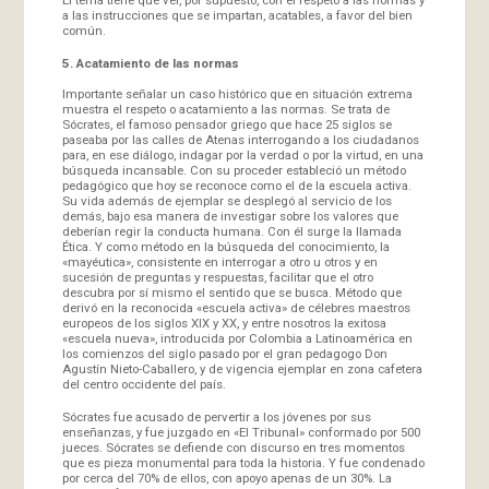
a las instrucciones que se impartan, acatables, a favor del bien
común.
5. Acatamiento de las normas
Importante señalar un caso histórico que en situación extrema
muestra el respeto o acatamiento a las normas. Se trata de
Sócrates, el famoso pensador griego que hace 25 siglos se
paseaba por las calles de Atenas interrogando a los ciudadanos
para, en ese diálogo, indagar por la verdad o por la virtud, en una
búsqueda incansable. Con su proceder estableció un método
pedagógico que hoy se reconoce como el de la escuela activa.
Su vida además de ejemplar se desplegó al servicio de los
demás, bajo esa manera de investigar sobre los valores que
deberían regir la conducta humana. Con él surge la llamada
Ética. Y como método en la búsqueda del conocimiento, la
«mayéutica», consistente en interrogar a otro u otros y en
sucesión de preguntas y respuestas, facilitar que el otro
descubra por sí mismo el sentido que se busca. Método que
derivó en la reconocida «escuela activa» de célebres maestros
europeos de los siglos XIX y XX, y entre nosotros la exitosa
«escuela nueva», introducida por Colombia a Latinoamérica en
los comienzos del siglo pasado por el gran pedagogo Don
Agustín Nieto-Caballero, y de vigencia ejemplar en zona cafetera
del centro occidente del país.
Sócrates fue acusado de pervertir a los jóvenes por sus
enseñanzas, y fue juzgado en «El Tribunal» conformado por 500
jueces. Sócrates se defiende con discurso en tres momentos
que es pieza monumental para toda la historia. Y fue condenado
por cerca del 70% de ellos, con apoyo apenas de un 30%. La