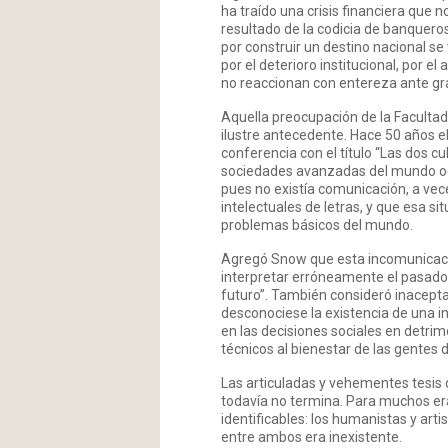
ha traído una crisis financiera que 
resultado de la codicia de banquer
por construir un destino nacional se
por el deterioro institucional, por 
no reaccionan con entereza ante gra
Aquella preocupación de la Facultad 
ilustre antecedente. Hace 50 años el
conferencia con el título “Las dos cul
sociedades avanzadas del mundo occ
pues no existía comunicación, a veces
intelectuales de letras, y que esa si
problemas básicos del mundo.
Agregó Snow que esta incomunicació
interpretar erróneamente el pasado,
futuro”. También consideró inaceptabl
desconociese la existencia de una int
en las decisiones sociales en detrim
técnicos al bienestar de las gentes 
Las articuladas y vehementes tesis 
todavía no termina. Para muchos era
identificables: los humanistas y artist
entre ambos era inexistente.