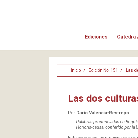
Ediciones
Cátedra 
Inicio
Edición No. 151
Las d
Las dos cultura
Por
Darío Valencia-Restrepo
Palabras pronunciadas en Bogotá,
Honoris-causa, conferido por la
Esta ceremonia es propicia para ref