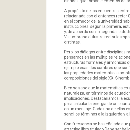
híbridas que toman elementos de a
A propósito de los encuentros entre
relacionada con el entonces rector 
en el comedor de la universidad hab
instrucciones: según la primera, es
y, de acuerdo con la segunda, estud
Vislumbraba el ilustre rector la im
distintas.
Pero los diálogos entre disciplinas 
pensamos en las múltiples relacione
estructuras formales y armónicas q
ejemplo esas dos cumbres que son “L
las propiedades matemáticas ampli
composiciones del siglo XX. Sinemba
Bien se sabe que la matemática es 
naturaleza, en términos de ecuacion
implicaciones. Destacaríamos la ecu
para calcular la energía de un cuan
en un mensaje. Cada una de ellas e
sencillos términos a la izquierda y a 
Con frecuencia se ha señalado que pa
atractivo libro titulado Debe ser b