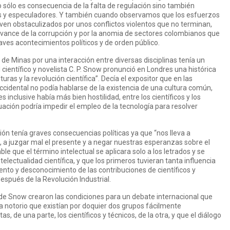
no sólo es consecuencia de la falta de regulación sino también
os y especuladores. Y también cuando observamos que los esfuerzos
 ven obstaculizados por unos conflictos violentos que no terminan,
el avance de la corrupción y por la anomia de sectores colombianos que
ves acontecimientos políticos y de orden público.
de Minas por una interacción entre diversas disciplinas tenía un
 científico y novelista C. P. Snow pronunció en Londres una histórica
turas y la revolución científica”. Decía el expositor que en las
idental no podía hablarse de la existencia de una cultura común,
 inclusive había más bien hostilidad, entre los científicos y los
tuación podría impedir el empleo de la tecnología para resolver
n tenía graves consecuencias políticas ya que “nos lleva a
 a juzgar mal el presente y a negar nuestras esperanzas sobre el
e que el término intelectual se aplicara solo a los letrados y se
electualidad científica, y que los primeros tuvieran tanta influencia
ento y desconocimiento de las contribuciones de científicos y
después de la Revolución Industrial.
de Snow crearon las condiciones para un debate internacional que
 notorio que existían por doquier dos grupos fácilmente
as, de una parte, los científicos y técnicos, de la otra, y que el diálogo