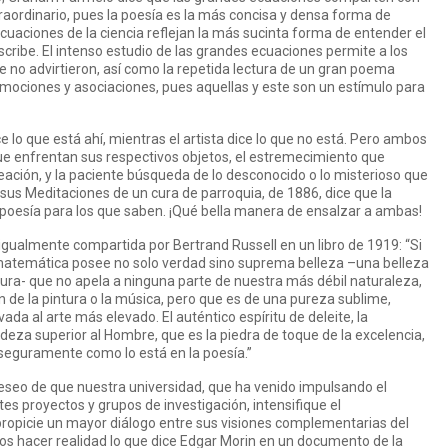
raordinario, pues la poesía es la más concisa y densa forma de
cuaciones de la ciencia reflejan la más sucinta forma de entender el
scribe. El intenso estudio de las grandes ecuaciones permite a los
te no advirtieron, así como la repetida lectura de un gran poema
mociones y asociaciones, pues aquellas y este son un estímulo para
ce lo que está ahí, mientras el artista dice lo que no está. Pero ambos
que enfrentan sus respectivos objetos, el estremecimiento que
ación, y la paciente búsqueda de lo desconocido o lo misterioso que
sus Meditaciones de un cura de parroquia, de 1886, dice que la
a poesía para los que saben. ¡Qué bella manera de ensalzar a ambas!
s igualmente compartida por Bertrand Russell en un libro de 1919: “Si
 matemática posee no solo verdad sino suprema belleza –una belleza
tura- que no apela a ninguna parte de nuestra más débil naturaleza,
 de la pintura o la música, pero que es de una pureza sublime,
da al arte más elevado. El auténtico espíritu de deleite, la
deza superior al Hombre, que es la piedra de toque de la excelencia,
seguramente como lo está en la poesía.”
 deseo de que nuestra universidad, que ha venido impulsando el
ntes proyectos y grupos de investigación, intensifique el
propicie un mayor diálogo entre sus visiones complementarias del
s hacer realidad lo que dice Edgar Morin en un documento de la