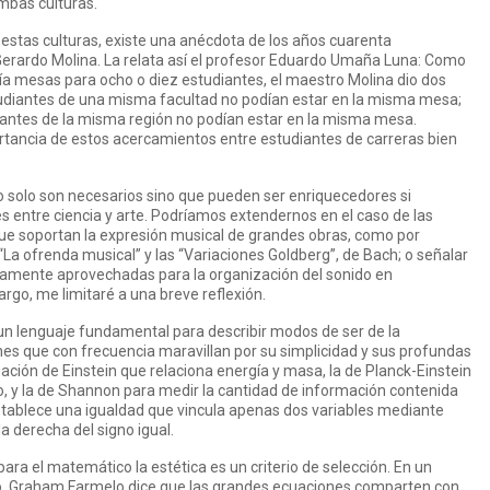
mbas culturas.
 estas culturas, existe una anécdota de los años cuarenta
Gerardo Molina. La relata así el profesor Eduardo Umaña Luna: Como
ía mesas para ocho o diez estudiantes, el maestro Molina dio dos
tudiantes de una misma facultad no podían estar en la misma mesa;
iantes de la misma región no podían estar en la misma mesa.
portancia de estos acercamientos entre estudiantes de carreras bien
no solo son necesarios sino que pueden ser enriquecedores si
s entre ciencia y arte. Podríamos extendernos en el caso de las
ue soportan la expresión musical de grandes obras, como por
a ofrenda musical” y las “Variaciones Goldberg”, de Bach; o señalar
amente aprovechadas para la organización del sonido en
rgo, me limitaré a una breve reflexión.
un lenguaje fundamental para describir modos de ser de la
es que con frecuencia maravillan por su simplicidad y sus profundas
ación de Einstein que relaciona energía y masa, la de Planck-Einstein
to, y la de Shannon para medir la cantidad de información contenida
stablece una igualdad que vincula apenas dos variables mediante
la derecha del signo igual.
ra el matemático la estética es un criterio de selección. En un
ello, Graham Farmelo dice que las grandes ecuaciones comparten con