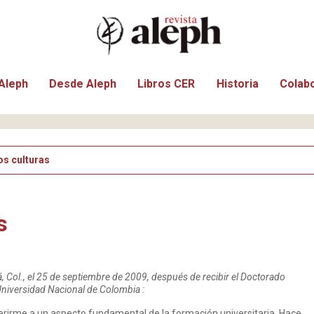
Aleph
Desde Aleph
Libros CER
Historia
Colab
os culturas
s
 Col., el 25 de septiembre de 2009, después de recibir el Doctorado
 Universidad Nacional de Colombia
:
erirme a un aspecto fundamental de la formación universitaria. Hace