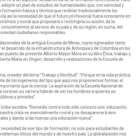
s adoptó un plan de estudios de humanidades que, con seriedad y
formación básica y técnica que recibían tradicionalmente los
cía así la necesidad de que el futuro profesional fuera consciente en
onómico y social que propiciaría o restringiría su acción; de la
 conocimientos al servicio de su país y de su región; en suma, del
a sociedad ciudadanos responsables.
undacionales de la antigua Escuela de Minas, cuyos egresados tanto
y el desarrollo de la infraestructura de Antioquia y de Colombia en los
an puesto de presente Alberto Mayor Mora en su libro Ética, trabajo y
Santa María en Origen, desarrollo y realizaciones de la Escuela de
ina, creador del lema “Trabajo y Rectitud”: “Porque en la vida práctica
e de los ingenieros del tipo que aquí nos proponemos formar, el
ortante que la ciencia. La aspiración de la Escuela Nacional de
a coronen su carrera habrán de ser los hombres a quienes se
úblicos y privados”.
Uribe escribía: “Remedio contra todo sólo conozco uno: educación,
Nuestra crisis es esencialmente moral y no desaparecerá sino
ales y dando a las nuevas una educación nueva”.
 necesidad de ese tipo de formación, no solo para estudiantes de
roblemas éticos del mundo y de nuestro país. La globalización nos