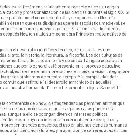
dades es un fenómeno relativamente reciente y tiene su origen
lización y profesionalización de las ciencias durante el siglo XIX. Si
man partido por el conocimiento útil y se oponen a la filosofía
mbién desean que esta disciplina supere la escolástica medieval, se
ento común con los nuevos saberes. Para confirmar lo anterior,
s después Newton titula su magna obra Principios matemáticos de
ren el desarrollo científico y técnico, pero igual lo es que
s al arte, la historia, la literatura, la filosofía. Las dos culturas de
plementarias de conocimiento y de crítica. La rígida separación
fesiones que por lo general está presente en el proceso educativo
ectual, es fuente de incomprensiones e impide la visión integradora
 los serios problemas de nuestro tiempo. Y la complejidad de la
ivo común que estimule “el desarrollo armonioso de aquellas
erizan nuestra humanidad” como bellamente lo dijera Samuel T.
 la conferencia de Snow, ciertas tendencias permiten afirmar que
blema de las dos culturas y que en algunos casos puede estar
as, aunque a ello se opongan diversos intereses políticos,
endencias incluyen la interacción creciente entre disciplinas y
emprenden grandes proyectos; el uso en algunas ciencias humanas
os a las ciencias naturales; y la aparición de carreras académicas