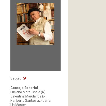
Fundada en 1966 por
Carlos-Enrique Ruiz,
Director
Seguir:
Consejo Editorial
Luciano Mora-Osejo (א)
Valentina Marulanda (א)
Heriberto Santacruz-Ibarra
Lia Master