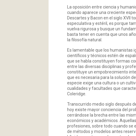
La oposición entre ciencia y humani
cuando aparece una creciente especia
Descartes y Bacon en el siglo XVII to
especulativa y estéril, es porque ta
vuelva rigurosa y busque un fundam
basta tener en cuenta que unos año
la filosofía natural.
Es lamentable que los humanistas igno
científicos y técnicos estén de espalda
que se habla constituyen formas com
entre las diversas disciplinas y pro
constituye un empobrecimiento intel
que es necesaria para la solución de
especie exige una cultura o un cult
cualidades y facultades que caract
Coleridge.
Transcurrido medio siglo después de
hoy existe mayor conciencia del pro
cerrándose la brecha entre las mism
económicos y académicos. Aquellas t
profesiones, sobre todo cuando se 
de métodos y modelos antes reservad