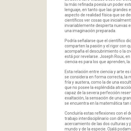
la más refinada poesía un poder ext
lenguaje, en tanto que las grandes e
aspecto de realidad física que se de
científicos ver cosas que inicialmen
invariablemente despierta nuevas e
una imaginación preparada.
Podría señalarse que el científico di
comparten la pasión y el rigor con 
acompaña el descubrimiento o la cre
está por revelarse. Joseph Roux, en 
ciencia es para los que aprenden, l
Esta relación entre ciencia y arte e
se considera en forma correcta, la
fría y austera, como la de una escul
que no posee la espléndida atracción
capaz de la severa perfección reserva
exaltación, la sensación de una gran
se encuentra en la matemática tan 
Concluiría estas reflexiones con el
trabajo interdisciplinario con difere
acercamiento de las dos culturas y 
mundo y de la especie. Ojalá podamo