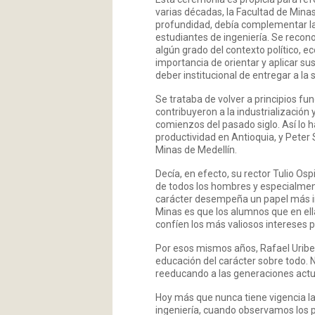
varias décadas, la Facultad de Mina
profundidad, debía complementar la 
estudiantes de ingeniería. Se recono
algún grado del contexto político, ec
importancia de orientar y aplicar sus
deber institucional de entregar a l
Se trataba de volver a principios f
contribuyeron a la industrialización 
comienzos del pasado siglo. Así lo h
productividad en Antioquia, y Peter 
Minas de Medellín.
Decía, en efecto, su rector Tulio Osp
de todos los hombres y especialment
carácter desempeña un papel más imp
Minas es que los alumnos que en ell
confíen los más valiosos intereses p
Por esos mismos años, Rafael Uribe 
educación del carácter sobre todo. 
reeducando a las generaciones actu
Hoy más que nunca tiene vigencia la
ingeniería, cuando observamos los p