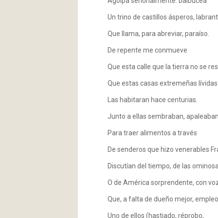
Agolpa señorialmente: balbucea
Un trino de castillos ásperos, labran
Que llama, para abreviar, paraíso.
De repente me conmueve
Que esta calle que la tierra no se re
Que estas casas extremeñas lívidas
Las habitaran hace centurias.
Junto a ellas sembraban, apaleaba
Para traer alimentos a través
De senderos que hizo venerables Fra
Discutían del tiempo, de las ominos
O de América sorprendente, con vo
Que, a falta de dueño mejor, empleo
Uno de ellos (hastiado, réprobo,