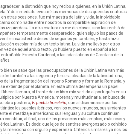
gradecer la distinción que hoy recibo a quienes, en la Unión Latina,
la. Y de inmediato evocaré las memorias de dos queridas criaturas
 otras ocasiones, fue mi maestra de latín y vida, la inolvidable
carnó como nadie entre nosotros la compartible aspiración de
las izquierdas». La otra criatura no me dio clases, sino las recibió de
ompañero tempranamente desaparecido, quien siguió los pasos de
venil e insatisfecho deseo de seguirlos yo también, y hasta hizo
ucción escolar mía de un texto latino. La vida me llevó por otros
 vez de aquel arduo texto, yo hubiera puesto en español a los
entrañable Ernesto Cardenal, o las odas latinas de Garcilaso de la
 años.
ero bien se sabe que las preocupaciones de la Unión Latina van más
ación también a las segunda y tercera oleadas de la latinidad: una,
dos de la fragmentación del Imperio Romano y forman la Romania, y
se extiende por el planeta. En esta última desempeña un papel
y Ribeiro llamara, al frente de un libro mío vertido al portugués en su
multiplica por Nuestra América, morena y multitudinaria, en busca de
su obra postrera,
El pueblo brasileño
, que al diseminarse por las
Atlántico los pueblos ibéricos, «en los nuevos mundos, sus simientes
te el mestizaje americano; sus lenguas y su cultura continúan
 constituir, al final, una de las provincias más amplias, más ricas y
rica Latina». Es decir, que lejos de sentirse avergonzado o cohibido
cy la menciona con orgullo y esperanza. Criterios similares ya nos los