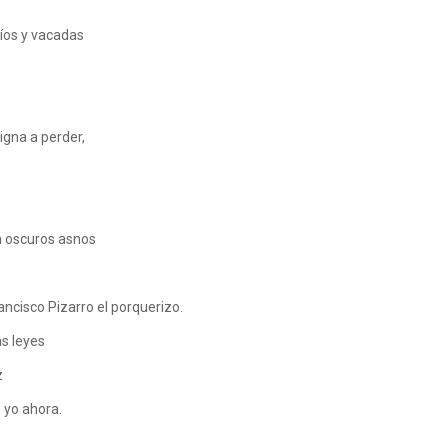
tíos y vacadas
signa a perder,
n oscuros asnos
ncisco Pizarro el porquerizo.
as leyes
z
 yo ahora.