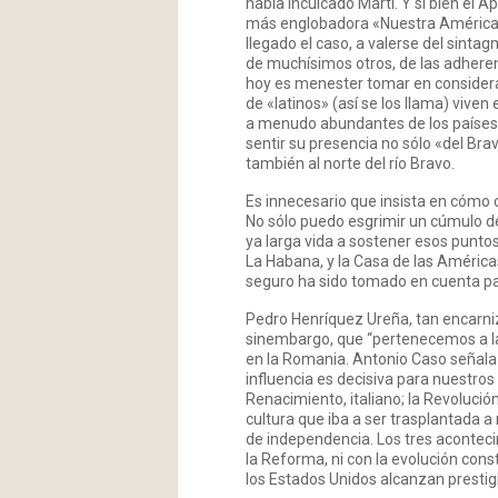
había inculcado Martí. Y si bien el A
más englobadora «Nuestra América» (
llegado el caso, a valerse del sinta
de muchísimos otros, de las adheren
hoy es menester tomar en considera
de «latinos» (así se los llama) vive
a menudo abundantes de los países 
sentir su presencia no sólo «del Bra
también al norte del río Bravo.
Es innecesario que insista en cómo
No sólo puedo esgrimir un cúmulo de
ya larga vida a sostener esos puntos
La Habana, y la Casa de las América
seguro ha sido tomado en cuenta par
Pedro Henríquez Ureña, tan encarniz
sinembargo, que “pertenecemos a la
en la Romania. Antonio Caso señala 
influencia es decisiva para nuestros
Renacimiento, italiano; la Revolució
cultura que iba a ser trasplantada 
de independencia. Los tres acontec
la Reforma, ni con la evolución const
los Estados Unidos alcanzan prestig