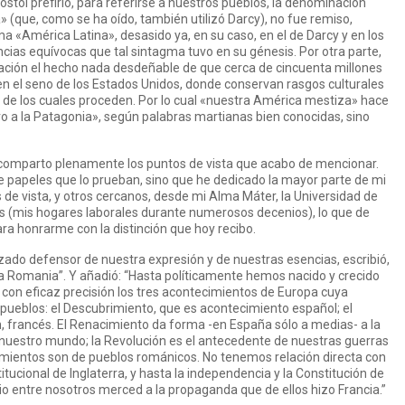
póstol prefirió, para referirse a nuestros pueblos, la denominación
que, como se ha oído, también utilizó Darcy), no fue remiso,
gma «América Latina», desasido ya, en su caso, en el de Darcy y en los
cias equívocas que tal sintagma tuvo en su génesis. Por otra parte,
ción el hecho nada desdeñable de que cerca de cincuenta millones
n en el seno de los Estados Unidos, donde conservan rasgos culturales
de los cuales proceden. Por lo cual «nuestra América mestiza» hace
vo a la Patagonia», según palabras martianas bien conocidas, sino
 comparto plenamente los puntos de vista que acabo de mencionar.
 papeles que lo prueban, sino que he dedicado la mayor parte de mi
 de vista, y otros cercanos, desde mi Alma Máter, la Universidad de
s (mis hogares laborales durante numerosos decenios), lo que de
a honrarme con la distinción que hoy recibo.
ado defensor de nuestra expresión y de nuestras esencias, escribió,
 Romania”. Y añadió: “Hasta políticamente hemos nacido y crecido
con eficaz precisión los tres acontecimientos de Europa cuya
 pueblos: el Descubrimiento, que es acontecimiento español; el
n, francés. El Renacimiento da forma -en España sólo a medias- a la
a nuestro mundo; la Revolución es el antecedente de nuestras guerras
imientos son de pueblos románicos. No tenemos relación directa con
itucional de Inglaterra, y hasta la independencia y la Constitución de
io entre nosotros merced a la propaganda que de ellos hizo Francia.”