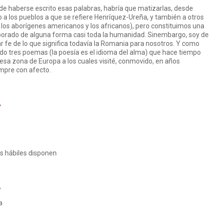
e haberse escrito esas palabras, habría que matizarlas, desde
 los pueblos a que se refiere Henríquez-Ureña, y también a otros
 los aborígenes americanos y los africanos), pero constituimos una
olaborado de alguna forma casi toda la humanidad. Sinembargo, soy de
r fe de lo que significa todavía la Romania para nosotros. Y como
ndo tres poemas (la poesía es el idioma del alma) que hace tiempo
 esa zona de Europa a los cuales visité, conmovido, en años
empre con afecto.
,
os hábiles disponen
,
a