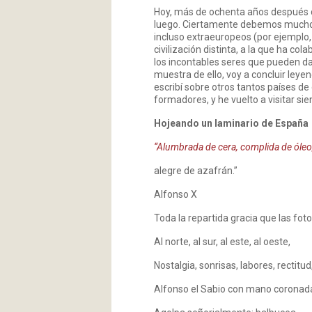
Hoy, más de ochenta años después d
luego. Ciertamente debemos mucho a
incluso extraeuropeos (por ejemplo,
civilización distinta, a la que ha c
los incontables seres que pueden da
muestra de ello, voy a concluir leye
escribí sobre otros tantos países de
formadores, y he vuelto a visitar si
Hojeando un laminario de España
“Alumbrada de cera, complida de óleo
alegre de azafrán.”
Alfonso X
Toda la repartida gracia que las fot
Al norte, al sur, al este, al oeste,
Nostalgia, sonrisas, labores, rectitud
Alfonso el Sabio con mano coronad