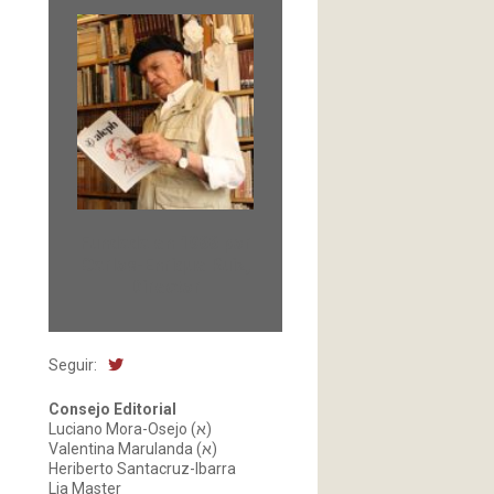
Fundada en 1966 por
Carlos-Enrique Ruiz,
Director
Seguir:
Consejo Editorial
Luciano Mora-Osejo (א)
Valentina Marulanda (א)
Heriberto Santacruz-Ibarra
Lia Master