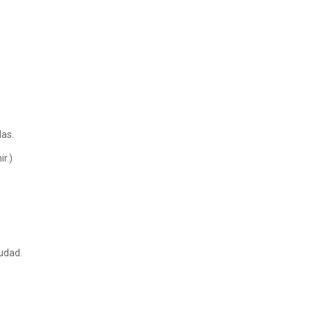
as.
r.)
iudad.