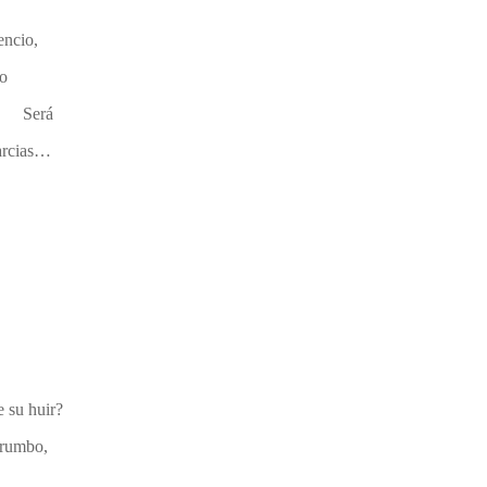
encio,
lo
á
jarcias…
 su huir?
 rumbo,