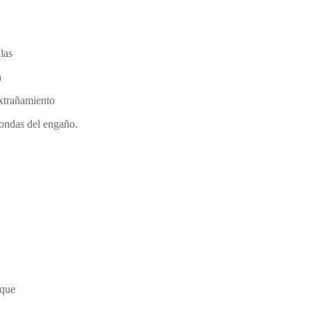
as
a
extrañamiento
 ondas del engaño.
 que