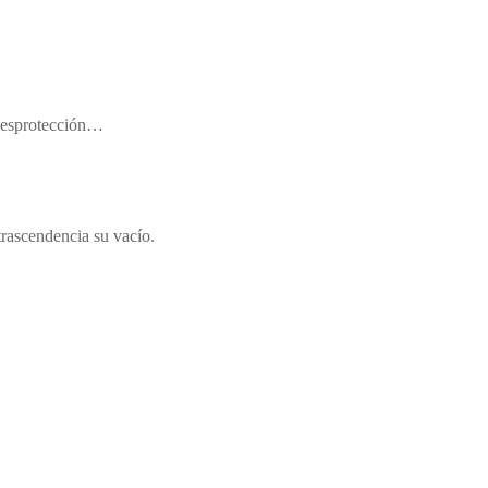
 desprotección…
trascendencia su vacío.