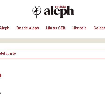
Aleph
Desde Aleph
Libros CER
Historia
Colab
 del puerto
o
a