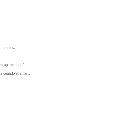
nsamientos,
rte quedó
 día cuando el amar…