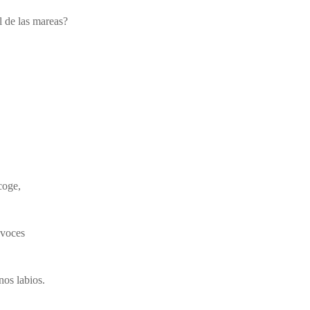
l de las mareas?
coge,
ces
nos labios.