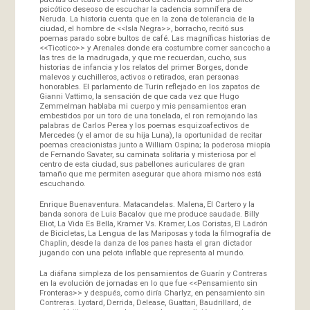
psicótico deseoso de escuchar la cadencia somnífera de
Neruda. La historia cuenta que en la zona de tolerancia de la
ciudad, el hombre de <<Isla Negra>>, borracho, recitó sus
poemas parado sobre bultos de café. Las magníficas historias de
<<Ticotico>> y Arenales donde era costumbre comer sancocho a
las tres de la madrugada, y que me recuerdan, cucho, sus
historias de infancia y los relatos del primer Borges, donde
malevos y cuchilleros, activos o retirados, eran personas
honorables. El parlamento de Turín reflejado en los zapatos de
Gianni Vattimo, la sensación de que cada vez que Hugo
Zemmelman hablaba mi cuerpo y mis pensamientos eran
embestidos por un toro de una tonelada, el ron remojando las
palabras de Carlos Perea y los poemas esquizoafectivos de
Mercedes (y el amor de su hija Luna), la oportunidad de recitar
poemas creacionistas junto a William Ospina; la poderosa miopía
de Fernando Savater, su caminata solitaria y misteriosa por el
centro de esta ciudad, sus pabellones auriculares de gran
tamaño que me permiten asegurar que ahora mismo nos está
escuchando.
Enrique Buenaventura. Matacandelas. Malena, El Cartero y la
banda sonora de Luis Bacalov que me produce saudade. Billy
Eliot, La Vida Es Bella, Kramer Vs. Kramer, Los Coristas, El Ladrón
de Bicicletas, La Lengua de las Mariposas y toda la filmografía de
Chaplin, desde la danza de los panes hasta el gran dictador
jugando con una pelota inflable que representa al mundo.
La diáfana simpleza de los pensamientos de Guarín y Contreras
en la evolución de jornadas en lo que fue <<Pensamiento sin
Fronteras>> y después, como diría Charlyz, en pensamiento sin
Contreras. Lyotard, Derrida, Delease, Guattari, Baudrillard, de