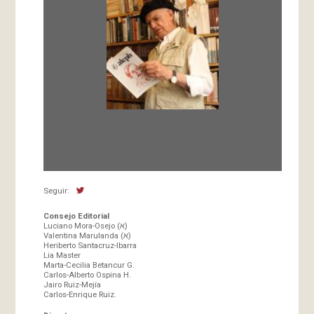
Fundada en 1966 por Carlos-Enrique Ruiz,
Director
Seguir:
Consejo Editorial
Luciano Mora-Osejo (א)
Valentina Marulanda (א)
Heriberto Santacruz-Ibarra
Lia Master
Marta-Cecilia Betancur G.
Carlos-Alberto Ospina H.
Jairo Ruiz-Mejía
Carlos-Enrique Ruiz.