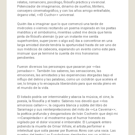
relatos, romancero, psicólogo, filósofo práctico y vivencial.
Potenciador de imaginarios, dinamo de sueños, titiritero,
consejero cinematográfico, y con los años amigo entrañable,
órgano vital, <<El Cucho>> universal.
Quién iba a imaginar que lo que comenzó una tarde de
miércoles o viernes recitando un poema inspirado en los poetas
malditos y el simbolismo, mientras usted me decía que tenía
pinta de filósofo alemán (y por un instante me sentía
superhombre, super-joven o algo así) iba a convertirse en una
larga amistad donde tendría la oportunidad hasta de ser uno de
sus médicos de cabecera, esperando un evento como este para
insinuar que ya terminé la cuenta de mis honorarios
pendientes.
Fueron diversos los personajes que pasaron por <<las
jornadas>>. También los saberes, las sensaciones, las
emociones, las amistades y las experiencias otorgadas bajo el
influjo del delirio y las palabras, como un ciclotrón que acelera el
ser, lo limpia y lo encapsula liberándolo para que exista pleno en
el mundo de la vida.
El listado podría ser interminable y abarca la música, el cine, la
poesía, la filosofía y el teatro: Sabines nos develó que <<los
amorosos callan>>; la ceguera blanca y súbita del libro de
Saramago y sus reinterpretaciones del mito de <<La Caverna>>;
la poética profunda y desgarradora de Iván Cocherín que dejó mi
<<Carapintada>> al mostrarme que el humor honesto es
vigilado por el dolor visceral e imborrable. El Lunapark entero
pidiendo la muerte de Omar Viñole, el artista
performer
e
intelectual que solía pasear por Buenos Aires con una vaca. Las
puertas del teatro Los Fundadores derribadas por un público