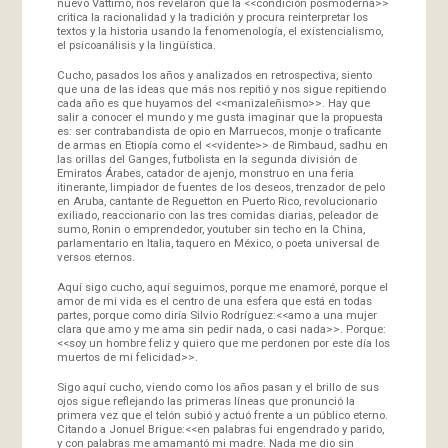
nuevo Vattimo, nos revelaron que la <<condición posmoderna>>
critica la racionalidad y la tradición y procura reinterpretar los
textos y la historia usando la fenomenología, el existencialismo,
el psicoanálisis y la lingüística.
Cucho, pasados los años y analizados en retrospectiva, siento
que una de las ideas que más nos repitió y nos sigue repitiendo
cada año es que huyamos del <<manizaleñismo>>. Hay que
salir a conocer el mundo y me gusta imaginar que la propuesta
es: ser contrabandista de opio en Marruecos, monje o traficante
de armas en Etiopía como el <<vidente>> de Rimbaud, sadhu en
las orillas del Ganges, futbolista en la segunda división de
Emiratos Árabes, catador de ajenjo, monstruo en una feria
itinerante, limpiador de fuentes de los deseos, trenzador de pelo
en Aruba, cantante de Reguetton en Puerto Rico, revolucionario
exiliado, reaccionario con las tres comidas diarias, peleador de
sumo, Ronin o emprendedor, youtuber sin techo en la China,
parlamentario en Italia, taquero en México, o poeta universal de
versos eternos.
Aquí sigo cucho, aquí seguimos, porque me enamoré, porque el
amor de mi vida es el centro de una esfera que está en todas
partes, porque como diría Silvio Rodríguez:<<amo a una mujer
clara que amo y me ama sin pedir nada, o casi nada>>. Porque:
<<soy un hombre feliz y quiero que me perdonen por este día los
muertos de mi felicidad>>.
Sigo aquí cucho, viendo como los años pasan y el brillo de sus
ojos sigue reflejando las primeras líneas que pronunció la
primera vez que el telón subió y actuó frente a un público eterno.
Citando a Jonuel Brigue:<<en palabras fui engendrado y parido,
y con palabras me amamantó mi madre. Nada me dio sin