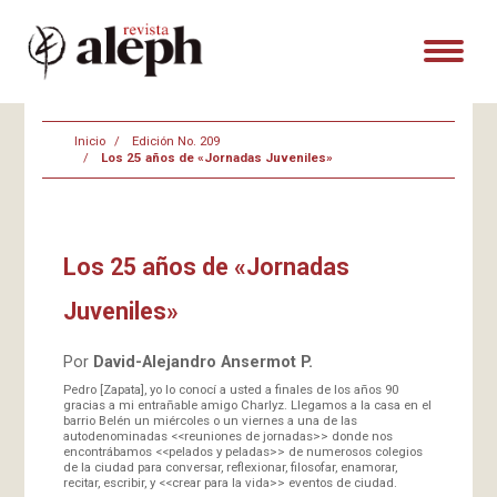
Inicio
Edición No. 209
Los 25 años de «Jornadas Juveniles»
Los 25 años de «Jornadas
Juveniles»
Por
David-Alejandro Ansermot P.
Pedro [Zapata], yo lo conocí a usted a finales de los años 90
gracias a mi entrañable amigo Charlyz. Llegamos a la casa en el
barrio Belén un miércoles o un viernes a una de las
autodenominadas <<reuniones de jornadas>> donde nos
encontrábamos <<pelados y peladas>> de numerosos colegios
de la ciudad para conversar, reflexionar, filosofar, enamorar,
recitar, escribir, y <<crear para la vida>> eventos de ciudad.