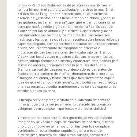
En los <<Parloteos Distrueques de palabras>> escribimos en
torno a la noche, el suicidio, zoología, entre otros temas. En el
<<Libro de las Preguntas>> concebimos las que creímos
esenciales: ¿cuántos dedos tiene la mano de obras?, ¿por qué
las guitarras no tienen reversa?, ¿por qué el tiempo corre si no
tiene piernas?, ¿existe algún sinónimo de flor? La ciudad fue
<<sitiada por las palabras>> y el Bolívar Cóndor atestiguó los
pensamientos, las historias, los mantras, las canciones, los
hechizos y los poemas que fueron escritos sobre largos rollos de
papel desplegado, como decretos aprobados por una consciencia
divina, por un entramado de imaginación colectiva e
inconsciente. Las tres versiones del <<Laberinto del Tiempo
Vivo>> con las diversas muestras artísticas: ensayo, música,
pintura, dibujo, técnicas de olvido y enamoramiento, tisanas para
el mal de amores, grimorios sobre la parálisis del sueño.
Siembra vertical del desasosiego, decoradores de relatos de
ficción, interpretadores de sueños, domadores de emociones,
fisiólogos del clima, y tantos otros que nos mezclamos bajo la
idea de que el tiempo había muerto, pero podía ser resucitado, y
una vez resucitado podía mantenerse vivo con las expresiones
artísticas de los jóvenes.
El tiempo revivido y resguardado en el laberinto de sentirse
inmortal que otorga ser joven, ese río de ácido hialurónico y
colágeno, de arquetipos imperfectos y pluripotencialidad.
Y mientras todo esto ocurría, sin quererlo, tal vez sin haberlo
imaginado, se volvió el papá de muchos de nosotros, que por
uno u otro motivo no teníamos uno. También fue cómplice,
confidente, director técnico, cupido, juglar, profesor de
histrionismo, maestro del billar a tres bandas, contador de