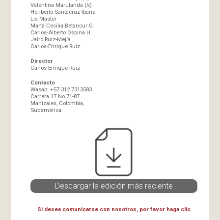
Valentina Marulanda (א)
Heriberto Santacruz-Ibarra
Lia Master
Marta-Cecilia Betancur G.
Carlos-Alberto Ospina H.
Jairo Ruiz-Mejía
Carlos-Enrique Ruiz.
Director
Carlos-Enrique Ruiz
Contacto
Wasap: +57 312 7313583
Carrera 17 No 71-87
Manizales, Colombia,
Sudamérica.
Descargar la edición más reciente
Si desea comunicarse con nosotros, por favor haga clic