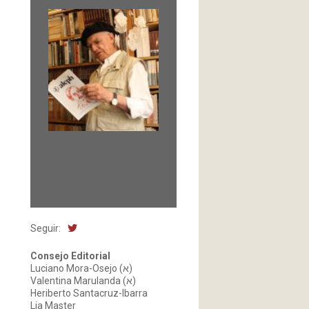
Fundada en 1966 por
Carlos-Enrique Ruiz,
Director
Seguir:
Consejo Editorial
Luciano Mora-Osejo (א)
Valentina Marulanda (א)
Heriberto Santacruz-Ibarra
Lia Master