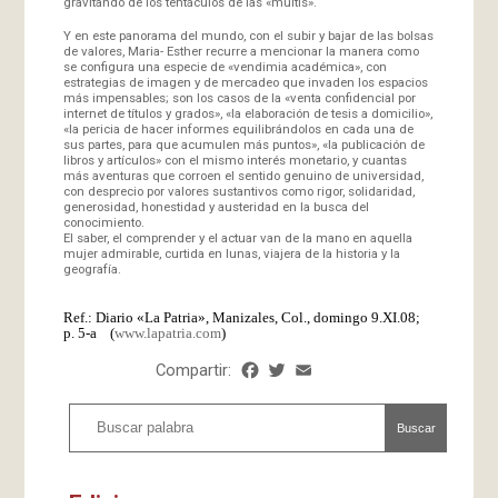
gravitando de los tentáculos de las «multis».
Y en este panorama del mundo, con el subir y bajar de las bolsas
de valores, Maria- Esther recurre a mencionar la manera como
se configura una especie de «vendimia académica», con
estrategias de imagen y de mercadeo que invaden los espacios
más impensables; son los casos de la «venta confidencial por
internet de títulos y grados», «la elaboración de tesis a domicilio»,
«la pericia de hacer informes equilibrándolos en cada una de
sus partes, para que acumulen más puntos», «la publicación de
libros y artículos» con el mismo interés monetario, y cuantas
más aventuras que corroen el sentido genuino de universidad,
con desprecio por valores sustantivos como rigor, solidaridad,
generosidad, honestidad y austeridad en la busca del
conocimiento.
El saber, el comprender y el actuar van de la mano en aquella
mujer admirable, curtida en lunas, viajera de la historia y la
geografía.
Ref.: Diario «La Patria», Manizales, Col., domingo 9.XI.08;
p. 5-a (
www.lapatria.com
)
Compartir:
Facebook
Twitter
Email
Share
Buscar