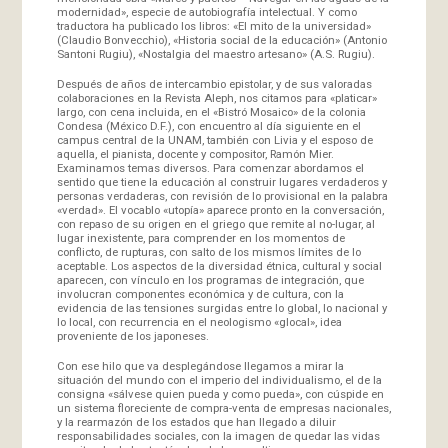
modernidad», especie de autobiografía intelectual. Y como
traductora ha publicado los libros: «El mito de la universidad»
(Claudio Bonvecchio), «Historia social de la educación» (Antonio
Santoni Rugiu), «Nostalgia del maestro artesano» (A.S. Rugiu).
Después de años de intercambio epistolar, y de sus valoradas
colaboraciones en la Revista Aleph, nos citamos para «platicar»
largo, con cena incluida, en el «Bistró Mosaico» de la colonia
Condesa (México D.F.), con encuentro al día siguiente en el
campus central de la UNAM, también con Livia y el esposo de
aquella, el pianista, docente y compositor, Ramón Mier.
Examinamos temas diversos. Para comenzar abordamos el
sentido que tiene la educación al construir lugares verdaderos y
personas verdaderas, con revisión de lo provisional en la palabra
«verdad». El vocablo «utopía» aparece pronto en la conversación,
con repaso de su origen en el griego que remite al no-lugar, al
lugar inexistente, para comprender en los momentos de
conflicto, de rupturas, con salto de los mismos límites de lo
aceptable. Los aspectos de la diversidad étnica, cultural y social
aparecen, con vínculo en los programas de integración, que
involucran componentes económica y de cultura, con la
evidencia de las tensiones surgidas entre lo global, lo nacional y
lo local, con recurrencia en el neologismo «glocal», idea
proveniente de los japoneses.
Con ese hilo que va desplegándose llegamos a mirar la
situación del mundo con el imperio del individualismo, el de la
consigna «sálvese quien pueda y como pueda», con cúspide en
un sistema floreciente de compra-venta de empresas nacionales,
y la rearmazón de los estados que han llegado a diluir
responsabilidades sociales, con la imagen de quedar las vidas