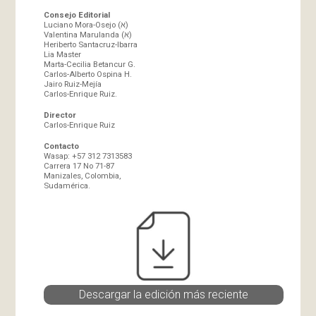
Consejo Editorial
Luciano Mora-Osejo (א)
Valentina Marulanda (א)
Heriberto Santacruz-Ibarra
Lia Master
Marta-Cecilia Betancur G.
Carlos-Alberto Ospina H.
Jairo Ruiz-Mejía
Carlos-Enrique Ruiz.
Director
Carlos-Enrique Ruiz
Contacto
Wasap: +57 312 7313583
Carrera 17 No 71-87
Manizales, Colombia,
Sudamérica.
Descargar la edición más reciente