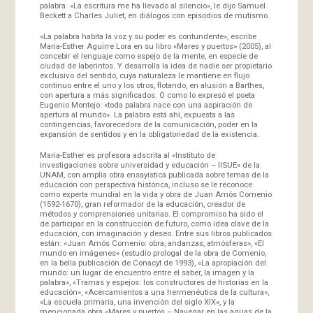
palabra. «La escritura me ha llevado al silencio», le dijo Samuel
Beckett a Charles Juliet, en diálogos con episodios de mutismo.
«La palabra habita la voz y su poder es contundente», escribe
Maria-Esther Aguirre Lora en su libro «Mares y puertos» (2005), al
concebir el lenguaje como espejo de la mente, en especie de
ciudad de laberintos. Y desarrolla la idea de nadie ser propietario
exclusivo del sentido, cuya naturaleza le mantiene en flujo
continuo entre el uno y los otros, flotando, en alusión a Barthes,
con apertura a más significados. O como lo expresó el poeta
Eugenio Montejo: «toda palabra nace con una aspiración de
apertura al mundo». La palabra está ahí, expuesta a las
contingencias, favorecedora de la comunicación, poder en la
expansión de sentidos y en la obligatoriedad de la existencia.
Maria-Esther es profesora adscrita al «Instituto de
investigaciones sobre universidad y educación – IISUE» de la
UNAM, con amplia obra ensayística publicada sobre temas de la
educación con perspectiva histórica, incluso se le reconoce
como experta mundial en la vida y obra de Juan Amós Comenio
(1592-1670), gran reformador de la educación, creador de
métodos y comprensiones unitarias. El compromiso ha sido el
de participar en la construcción de futuro, como idea clave de la
educación, con imaginación y deseo. Entre sus libros publicados
están: «Juan Amós Comenio: obra, andanzas, atmósferas», «El
mundo en imágenes» (estudio prologal de la obra de Comenio,
en la bella publicación de Conacyt de 1993), «La apropiación del
mundo: un lugar de encuentro entre el saber, la imagen y la
palabra», «Tramas y espejos: los constructores de historias en la
educación», «Acercamientos a una hermenéutica de la cultura»,
«La escuela primaria, una invención del siglo XIX», y la
mencionada obra «Mares y puertos – Navegar en las aguas de la