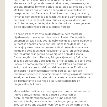
elevarse a los lugares de creación donde ser, plenamente, sea
posible. Empresa femenina entre todas, dice su exégeta Chantal
Maillard, puesto que se trata de dar a luz un cuerpo teórico:
cuerpo especular. Sacar a luz intuiciones oscuras y certeras, y
tornarlas comprensibles a la razón. Así María Zambrano habría
enfrentado a la razón patriarcal, árida y logicista, desde una
razón femenina, ardiente, vital: la razón poética. La exageración
de los opuestos no les quita su parcial verdad.
No es ahora el momento de desarrollarlo, pero recordaré
rápidamente que apenas iniciada la colonización española
emergen en estas latitudes las defensas de la poesía: Balbuena,
la “poetisa anónima peruana”, Sor Juana Inés de la Cruz, el
Lunarejo y otros que conforman hasta el presente una faceta
ineludible de la identidad hispanoamericana, en consonancia
con los grandes ingenios de los siglos de oro de España:
Cervantes, Garcilado, Herrera, Góngora, Quevedo y Calderón.
Ellos hicieron, a uno y otro lado de la mar océano, el elogio de la
Poesía, no como un mero género de las letras sino como un
estilo de vida y una modalidad del pensamiento. En ellos se
acrisolaba no sólo ese pensamiento trágico, barroco, pre-
romántico, sostenedor de antinomias fuertes y capaz de audaces
amalgamas transculturales, sino a la vez la conciente defensa
del poetizar ante el avance de las luces racionalistas y
progresistas de Europa.
María estaba destinada a desplegar esa riqueza cultural en un
nuevo tramo, sintetizando la tragedia griega con el
desnudamiento fenomenológico de una época final,
autoconsciente, necesitada de curación, origen y conversión.
Tres temas se entrelazaban con fuerza en su pensamiento: la