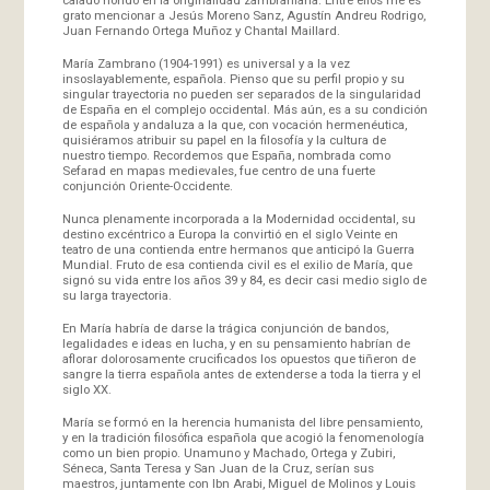
grato mencionar a Jesús Moreno Sanz, Agustín Andreu Rodrigo,
Juan Fernando Ortega Muñoz y Chantal Maillard.
María Zambrano (1904-1991) es universal y a la vez
insoslayablemente, española. Pienso que su perfil propio y su
singular trayectoria no pueden ser separados de la singularidad
de España en el complejo occidental. Más aún, es a su condición
de española y andaluza a la que, con vocación hermenéutica,
quisiéramos atribuir su papel en la filosofía y la cultura de
nuestro tiempo. Recordemos que España, nombrada como
Sefarad en mapas medievales, fue centro de una fuerte
conjunción Oriente-Occidente.
Nunca plenamente incorporada a la Modernidad occidental, su
destino excéntrico a Europa la convirtió en el siglo Veinte en
teatro de una contienda entre hermanos que anticipó la Guerra
Mundial. Fruto de esa contienda civil es el exilio de María, que
signó su vida entre los años 39 y 84, es decir casi medio siglo de
su larga trayectoria.
En María habría de darse la trágica conjunción de bandos,
legalidades e ideas en lucha, y en su pensamiento habrían de
aflorar dolorosamente crucificados los opuestos que tiñeron de
sangre la tierra española antes de extenderse a toda la tierra y el
siglo XX.
María se formó en la herencia humanista del libre pensamiento,
y en la tradición filosófica española que acogió la fenomenología
como un bien propio. Unamuno y Machado, Ortega y Zubiri,
Séneca, Santa Teresa y San Juan de la Cruz, serían sus
maestros, juntamente con Ibn Arabi, Miguel de Molinos y Louis