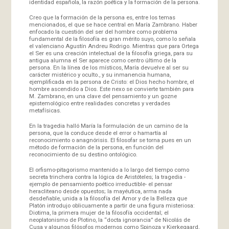
identidad española, la razón poética y la formación de la persona.
Creo que la formación de la persona es, entre los temas
mencionados, el que se hace central en María Zambrano. Haber
enfocado la cuestión del ser del hombre como problema
fundamental de la filosofía es gran mérito suyo, como lo señala
el valenciano Agustín Andreu Rodrigo. Mientras que para Ortega
el Ser es una creación intelectual de la filosofía griega, para su
antigua alumna el Ser aparece como centro último de la
persona. En la línea de los místicos, María devuelve al ser su
carácter mistérico y oculto., y su inmanencia humana,
ejemplificada en la persona de Cristo: el Dios hecho hombre, el
hombre ascendido a Dios. Este nexo se convierte también para
M. Zambrano, en una clave del pensamiento y un gozne
epistemológico entre realidades concretas y verdades
metafísicas.
En la tragedia halló María la formulación de un camino de la
persona, que la conduce desde el error o hamartía al
reconocimiento o anagnórisis. El filosofar se torna pues en un
método de formación de la persona, en función del
reconocimiento de su destino ontológico.
El orfismo-pitagorismo mantenido a lo largo del tiempo como
secreta trinchera contra la lógica de Aristóteles; la tragedia -
ejemplo de pensamiento poético irreductible- el pensar
heracliteano desde opuestos; la mayéutica, arma nada
desdeñable, unida a la filosofía del Amor y de la Belleza que
Platón introdujo oblicuamente a partir de una figura misteriosa:
Diotima, la primera mujer de la filosofía occidental; el
neoplatonismo de Plotino, la “docta ignorancia” de Nicolás de
Cusa y algunos filósofos modernos como Spinoza y Kierkegaard,