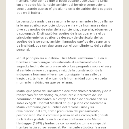
hombre. Recordemos que el poeta cubano José Lezama Lima,
tan amigo de María, habló también del hombre como potens,
considerando que su efigie última es la de paridor de lo sagrado
que en él habita .
La pensadora andaluza se asoma tempranamente a lo que llamó
la forma sueño, reconociendo que en la vida humana se dan
diversos modos de estar de la conciencia, despierta, adormecida
o subyugada. Distinguió los sueños de la psique, entre ellos
principalmente los sueños de deseo, y de obstáculo, de los
sueños de la persona, también llamados sueños de despertar o
de finalidad, que se relacionan con el cumplimiento del destino
personal.
«En el principio era el delirio». Dice María Zambrano que en el
hombre arcaico surgió naturalmente el sentimiento de lo
sagrado, hecho de terror y asombro. Las preguntas sobre el ser y
el sentido vinieron después, a raíz de la constatación de la
indigencia humana, y llevan por consiguiente un sello de
tragicidad, tanto en el origen de la humanidad como en cada
momento histórico en que se reiteran.
María, que partió del socialismo decimonónico heredado, y de la
renovación fenomenológica, descubre el horizonte de una
comunión de libertades. No estoy del todo de acuerdo con su
sabia exégeta Chantal Maillard en que pueda considerarse a
María Zambrano, por su crítica del racionalismo y su
revaloración del arte, como precursora del pensamiento
posmoderno. Por el contrario pienso en ella como protagonista
de la Kehre postulada en la célebre conferencia de Martín
Heidegger (1949) y traducida como vuelta o torna o viraje del
hombre hacia su ser esencial. Por mi parte adjudicaría a esa