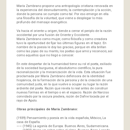
María Zambrano propone una antropología cristiana renovada en
la experiencia del desnudamiento, la contemplación y la acción,
donde la persona se cumple como tal. Por eso emerge en ella
una filosofía de la voluntad, que viene a desplegar lo más
profundo del mensaje evangélico.
Va hacia el oriente u origen, tiende a cerrar el periplo de la razón
occidental por una fusión de Oriente y Occidente.
María Zambrano como mujer, como filósofa y como creadora
tuvo la oportunidad de fijar las últimas figuras en el tapiz. En
nombre de la poesía le doy las gracias, porque en ella brillan
como las joyas de su manto, los poetas que amó y reconoció, así
como aquellos que no llegó a conocer.
En este despertar de la humanidad tiene su rol el poeta, exiliado
de la sociedad burguesa, el absolutismo científico, la pura
racionalización y la mecanización de la vida. Esta situación fue
proclamada por María Zambrano defensora de la identidad
hispánica, de la formación de la persona y de la creación de una
comunidad justa, en la que vuelve a ocupar su lugar la razón
ardiente del poeta. Razón que revela lo real antes de construir
nuevas formas en el tiempo o en el espacio. Razón de Narciso
convidado por la oscura pradera, razón de Dafne tocada por el
rayo de Apolo.
Obras principales de María Zambrano:
(1939) Pensamiento y poesía en la vida española, México, La
casa de España.
—— (1945) La agonía de Europa. Buenos Aires, Sudamericana.
—— (1950) Hacia un saber sobre el alma. Buenos Aires, Losada.