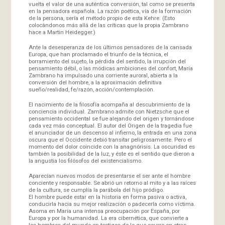
vuelta el valor de una auténtica conversión, tal como se presenta
en la pensadora española. La razón poética, vía de la formación
de la persona, sería el método propio de esta Kehre. (Esto
colocándonos más allá de las críticas que la propia Zambrano
hace a Martin Heidegger.)
Ante la desesperanza de los últimos pensadores de la cansada
Europa, que han proclamado el triunfo de la técnica, el
borramiento del sujeto, la pérdida del sentido, la irrupción del
pensamiento débil, o las módicas ambiciones del confort, María
Zambrano ha impulsado una corriente auroral, abierta a la
conversión del hombre, a la aproximación definitiva
sueño/realidad, fe/razón, acción/contemplación.
El nacimiento de la filosofía acompaña al descubrimiento de la
conciencia individual. Zambrano admite con Nietzsche que el
pensamiento occidental se fue alejando del origen y tornándose
cada vez más conceptual. El autor del Origen de la tragedia fue
el anunciador de un descenso al infierno, la entrada en una zona
oscura que el Occidente debió transitar peligrosamente. Pero el
momento del dolor coincide con la anagnórisis. La oscuridad es
también la posibilidad de la luz, y éste es el sentido que dieron a
la angustia los filósofos del existencialismo.
Aparecían nuevos modos de presentarse el ser ante el hombre
conciente y responsable. Se abrió un retorno al mito y a las raíces
de la cultura, se cumplía la parábola del hijo pródigo.
El hombre puede estar en la historia en forma pasiva o activa,
conducirla hacia su mejor realización o padecerla como víctima.
Asoma en María una intensa preocupación por España, por
Europa y por la humanidad. La era cibernética, que convierte a
los hombres del mundo en testigos de lo que ocurre en otras