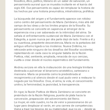
filosófico, ético, político, literario en un saber de salvación, un
pensamiento auroral que se muestra incitante en el kairós del
siglo XXI. Ese pensamiento es capaz de remplazar la historia de
los hechos por una historia pneumática, intrahistórica, profética.
La búsqueda del origen y el fundamento aparece con nitidez
como centro del pensamiento de María Zambrano, más allá del
campo de las ideas y de los límites propios de la filosofía. Su
pensamiento se convierte en sapiencia al emerger de la
experiencia viva y ser saboreada en la intimidad del alma. Se
señala el enfrentamiento sustancial de María Zambrano con el
Estagirita, a quien nunca por otra parte dejó de lado. Frente a él y
su cuantiosa, prepotente descendencia, María es la portadora del
antiguo orfismo ligado a los misterios. Nueva Diótima, no
retrocede ante ninguno de los desafíos del filosofar occidental,
replanteando en cada caso la singular batalla de la Razón
Poética, vital, sentiente, ampliada, renacida de sus cenizas,
vuelta a crear desde el núcleo espermático del fundamento.
Andreu avizora en ella la instauración de una teología trinitaria
destinada a pulverizar el binarismo aristotélico, cartesiano o
marxiano. María se presenta como la predestinada al
recogimiento y al silencio desde el cual pudo venir a restaurar lo
negado por los filósofos: Dios, el alma, la vida, el conocimiento
unitivo, la femineidad, la pasividad, la transparencia.
En rigor, la Razón Poética de María Zambrano se convierte en
preámbulo de la Razón Religiosa, puente de plata hacia la
conversión, preparación del advenimiento del Reino.
La mujer, en este cuadro, no ha de venir a posesionarse de un
lugar para desplazar al varón, en una carrera de competencias.
Viene a traer los tesoros de su maternidad, que no es – desde ya