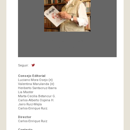
Fundada en 1966 por Carlos-Enrique Ruiz,
Director
Seguir:
Consejo Editorial
Luciano Mora-Osejo (א)
Valentina Marulanda (א)
Heriberto Santacruz-Ibarra
Lia Master
Marta-Cecilia Betancur G.
Carlos-Alberto Ospina H.
Jairo Ruiz-Mejía
Carlos-Enrique Ruiz.
Director
Carlos-Enrique Ruiz
Contacto