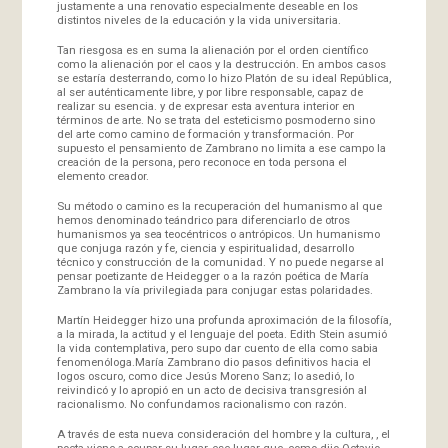
justamente a una renovatio especialmente deseable en los
distintos niveles de la educación y la vida universitaria.
Tan riesgosa es en suma la alienación por el orden científico
como la alienación por el caos y la destrucción. En ambos casos
se estaría desterrando, como lo hizo Platón de su ideal República,
al ser auténticamente libre, y por libre responsable, capaz de
realizar su esencia. y de expresar esta aventura interior en
términos de arte. No se trata del esteticismo posmoderno sino
del arte como camino de formación y transformación. Por
supuesto el pensamiento de Zambrano no limita a ese campo la
creación de la persona, pero reconoce en toda persona el
elemento creador.
Su método o camino es la recuperación del humanismo al que
hemos denominado teándrico para diferenciarlo de otros
humanismos ya sea teocéntricos o antrópicos. Un humanismo
que conjuga razón y fe, ciencia y espiritualidad, desarrollo
técnico y construcción de la comunidad. Y no puede negarse al
pensar poetizante de Heidegger o a la razón poética de María
Zambrano la vía privilegiada para conjugar estas polaridades.
Martín Heidegger hizo una profunda aproximación de la filosofía,
a la mirada, la actitud y el lenguaje del poeta. Edith Stein asumió
la vida contemplativa, pero supo dar cuento de ella como sabia
fenomenóloga.María Zambrano dio pasos definitivos hacia el
logos oscuro, como dice Jesús Moreno Sanz; lo asedió, lo
reivindicó y lo apropió en un acto de decisiva transgresión al
racionalismo. No confundamos racionalismo con razón.
A través de esta nueva consideración del hombre y la cultura, , el
poeta viene a ocupar su lugar, ese lugar que, como dijo Octavio