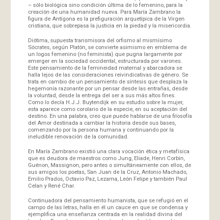
– sólo biológica sino condición última de lo femenino, para la
creación de una humanidad nueva. Para María Zambrano la
figura de Antígona es la prefiguración arquetípica de la Virgen
cristiana, que sobrepasa la justicia en la piedad y la misericordia.
Diótima, supuesta transmisora del orfismo al mismísimo
Sócrates, según Platón, se convierte asimismo en emblema de
un logos femenino (no feminista) que pugna largamente por
emerger en la sociedad occidental, estructurada por varones.
Este pensamiento de la femineidad maternal y abarcadora se
halla lejos de las consideraciones reivindicativas de género. Se
trata en cambio de un pensamiento de síntesis que desplaza la
hegemonía razonante por un pensar desde las entrañas, desde
la voluntad, desde la entrega del ser a sus más altos fines.
Como lo decía H.J.J. Buytendijk en su estudio sobre la mujer,
esta aparece como corolario de la especie, en su aceptación del
destino. En una palabra, creo que puede hablarse de una filosofía
del Amor destinada a cambiar la historia desde sus bases,
comenzando por la persona humana y continuando por la
ineludible renovación de la comunidad.
En María Zambrano existió una clara vocación ética y metafísica
que es deudora de maestros como Jung, Eliade, Henri Corbin,
Guénon, Massignon, pero antes o simultáneamente con ellos, de
sus amigos los poetas, San Juan de la Cruz, Antonio Machado,
Emilio Prados, Octavio Paz, Lezama, León Felipe y también Paul
Celan y René Char.
Continuadora del pensamiento humanista, que se refugió en el
campo de las letras, halla en él un cauce en que se condensa y
ejemplifica una enseñanza centrada en la realidad divina del