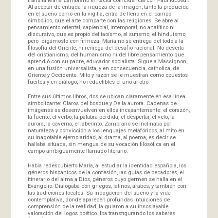
Al aceptar de entrada la riqueza de la imagen, tanto la producida
en el sueño como en la vigilia, entra de lleno en el campo
simbólico, que el arte comparte con las religiones. Se abre al
pensamiento oriental, sapiencial, intemporal, no analítico ni
discursivo, que es propio del taoísmo, el sufismo, el hinduismo;
pero -digámoslo con firmeza- María no se entrega del todo a la
filosofía del Oriente, ni reniega del desafío racional. No deserta
del cristianismo, del humanismo ni del libre pensamiento que
aprendió con su padre, educador socialista. Sigue a Massignon,
en una fusión universalista, y en consecuencia, catholica, de
Oriente y Occidente. Mito y razón se le muestran como opuestos
fuertes y en diálogo, no reductibles el uno al otro.
Entre sus últimos libros, dos se ubican claramente en esa línea
simbolizante: Claros del bosque y De la aurora. Cadenas de
imágenes se desenvuelven en ellos incesantemente: el corazón,
la fuente, el verbo, la palabra perdida, el despertar, el velo, la
aurora, la caverna, el laberinto. Zambrano se inclinaba por
naturaleza y convicción a los lenguajes metafóricos, al mito en
su inagotable ejemplaridad, al drama, al poema, es decir se
hallaba situada, sin mengua de su vocación filosófica en el
campo ambiguamente llamado literario.
Había redescubierto María, al estudiar la identidad española, los
géneros hispánicos de la confesión, las guías de pecadores, el
itinerario del alma a Dios, géneros cuyo germen se halla en el
Evangelio. Dialogaba con griegos, latinos, árabes, y también con
las tradiciones locales. Su indagación del sueño y la vida
contemplativa, donde aparecen profundas intuiciones de
comprensión de la realidad, la guiaron a su insoslayable
valoración del logos poético. Iba transfigurando los saberes