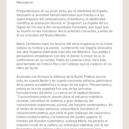
Massignon.
Preguntándose, en su joven exilio, por la identidad de España,
descubrió la ancestral transmodernidad que mantuvo a los
suyos alejados del cartesianismo, el kantismo, la objetividad
científica, la alienación técnica, el “progreso”. La España de los
Siglos de Oro era la del conquistador fracasado, que supo que
su triunfo no era mundano. Así lo entendió Cervantes, y antes de
él los cronistas del Nuevo Mundo.
María Zambrano halló los tesoros del alma hispánica en la moral
estoica, la mística y la poesía. Juntamente con España descubría
esa otra Hispania extendida más allá del Atlántico. Sus poetas y
pensadores empatizaron con ella, le dieron lo mejor de sí, la
confirmaron en su rumbo. Habló de Lezama Lima, claro está,
pero también de Octavio Paz y de Cortázar, que la visitaron en su
retiro de Suiza.
Asomaba con firmeza la defensa de la Razón Poética que ha
sido, en cuanto Razón y en cuanto conciente defensa, patrimonio
de la poesía euroatlántica a lo largo de los siglos. Pensamiento y
poesía en la vida española fue una de las primeras
formulaciones del tema. Lo vemos en el capítulo titulado
“Conocimiento poético”, donde ubica el esfuerzo metódico
racional, convertido en sistema, a gran distancia del
conocimiento experiencial, auroral, del hombre contemplativo. En
el centro de ambos extremos coloca María Zambrano el
conocimiento poético, que sería el gran hallazgo del clasicismo
heleno-cristiano-latino, y la herencia del pueblo español. El
hombre del filosofar sistemático -subraya María- ha perdido el
impulso inicial de la cultura, su entronque espiritual con el ser.
Engendrar en los ínferos y dar a luz en la conciencia para