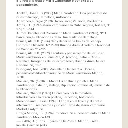
Bibliografía sobre María Zambrano o conexa a su
pensamiento:
Abellán, José Luis (2006) María Zambrano. Una pensadora de
nuestro tiempo, Barcelona, Anthropos.
Agamben, Giorgio (2003) Homo Sacer, Valencia, Pre-Textos.
Arcos, J.L. (1997) María Zambrano e la Cuba segreta, Aut aut, Nº
279, 135-144.
Aurora. Papeles del “Seminario María Zambrano” (1999), Nº 1.
Barcelona, Publicaciones de la Universitat de Barcelona.
Bonilla, Alcira B. (1996) Ser y deber ser a través del espejo,
Escritos de filosofía, Nº 29-30, Buenos Aires, Academia Nacional
de Ciencias, 217-229.
Bonilla, Alcira B. (2002) Escritura y pensamiento del exilio en
María Zambrano, en Lena Paz, M. (comp.),Teatro – Cine –
Narrativa. Imágenes del nuevo milenio, Buenos Aires, Nueva
Generación, 63-70.
Bundgard, Ana (2000) Más allá de la filosofía. Sobre el
pensamiento filosófico-místico de María Zambrano, Madrid,
Trotta.
Maillard, Ch. (1990) El Monte Lu en lluvia y niebla. María
Zambrano y lo divino, Málaga, Diputación Provincial, Servicio de
Publicaciones.
Maillard, Chantal (1992) La creación por la metáfora.
Introducción a la razón poética, Barcelona, Anthropos.
Moreno Sanz. Jesús (1999) El ángel en el límite y el confín
intermedio. Tres poemas y un esquema de María Zambrano.
Madrid, Endymion.
Ortega Muñoz, J.F. (1994) Introducción al pensamiento de María
Zambrano. México, FCE.
—— (2007) Algunos Lugares de la Poesía. Madrid, Trotta.
Revilla, Carmen (ed.)