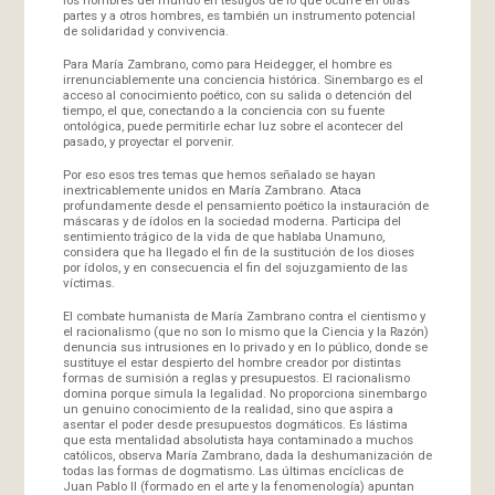
partes y a otros hombres, es también un instrumento potencial
de solidaridad y convivencia.
Para María Zambrano, como para Heidegger, el hombre es
irrenunciablemente una conciencia histórica. Sinembargo es el
acceso al conocimiento poético, con su salida o detención del
tiempo, el que, conectando a la conciencia con su fuente
ontológica, puede permitirle echar luz sobre el acontecer del
pasado, y proyectar el porvenir.
Por eso esos tres temas que hemos señalado se hayan
inextricablemente unidos en María Zambrano. Ataca
profundamente desde el pensamiento poético la instauración de
máscaras y de ídolos en la sociedad moderna. Participa del
sentimiento trágico de la vida de que hablaba Unamuno,
considera que ha llegado el fin de la sustitución de los dioses
por ídolos, y en consecuencia el fin del sojuzgamiento de las
víctimas.
El combate humanista de María Zambrano contra el cientismo y
el racionalismo (que no son lo mismo que la Ciencia y la Razón)
denuncia sus intrusiones en lo privado y en lo público, donde se
sustituye el estar despierto del hombre creador por distintas
formas de sumisión a reglas y presupuestos. El racionalismo
domina porque simula la legalidad. No proporciona sinembargo
un genuino conocimiento de la realidad, sino que aspira a
asentar el poder desde presupuestos dogmáticos. Es lástima
que esta mentalidad absolutista haya contaminado a muchos
católicos, observa María Zambrano, dada la deshumanización de
todas las formas de dogmatismo. Las últimas encíclicas de
Juan Pablo II (formado en el arte y la fenomenología) apuntan