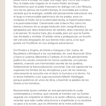
Paz, le había sido negado en el nuevo festín de Esopo.
Recordemos que el poeta mexicano en diálogo con Lévi-Strauss,
uno de los genios de nuestro tiempo, le recordaba por lo años
sesenta que la analogía, vedette del pensamiento estructural, era
el largo e irrenunciable patrimonio de los poetas, esos no
invitados al festín de la modernidad tardía, la hipermodernidad,
o la posmodernidad. Claramente veía Octavio Paz cómo los
bienes y tesoros de su propia tradición eran resignificados y
apropiados por otras tradiciones de sentido, otras maneras de ver
y de pensar. En buena hora, dijo el poeta, pero sin que la fuente
sea olvidada u omitida. El artista venía a protagonizar un triunfo
del vencido despojado de sus bienes más caros, a los que
puede ver fructificar en sus antiguos adversarios.
De Píndaro a Virgilio, de Dante a Góngora y Sor Juana, de
Baudelaire y Rimbaud a los surrealistas, de José Asunción Silva
y Darío a Lezama, Marechal y Cortázar, el río del pensamiento
poético ha venido creciendo en forma sostenida, vinculando
saberes, creando una hermandad secreta de los pueblos,
fortaleciendo la transculturación universal. Esa red sapiencial ha
superado los límites de las disciplinas y aun de los idiomas,
relacionando la escucha con el decir, lo humano y lo divino. Ya
lo decía Hölderlin y así supo escucharlo Martin Heidegger:
porque podemos oír unos de otros, y trasmitir la palabra de los
dioses a los hombres…
Nuevamente quiero señalar en ese pensamiento la cuota
contemplativa y mística, que conecta al hombre con su fuente
sagrada sin impedirle el retorno a la razón reflexiva, especular, y
recordar que esta vuelta sería trunca e imperfecta si no existiera
su paso a la acción, que es diferente de la mera actividad.