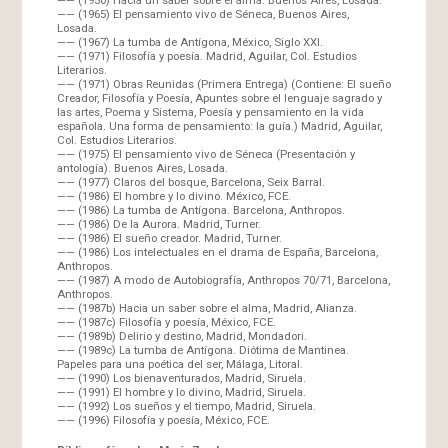
—— (1965) El pensamiento vivo de Séneca, Buenos Aires,
Losada.
—— (1967) La tumba de Antígona, México, Siglo XXI.
—— (1971) Filosofía y poesía. Madrid, Aguilar, Col. Estudios
Literarios.
—— (1971) Obras Reunidas (Primera Entrega) (Contiene: El sueño
Creador, Filosofía y Poesía, Apuntes sobre el lenguaje sagrado y
las artes, Poema y Sistema, Poesía y pensamiento en la vida
española. Una forma de pensamiento: la guía.) Madrid, Aguilar,
Col. Estudios Literarios.
—— (1975) El pensamiento vivo de Séneca (Presentación y
antología). Buenos Aires, Losada.
—— (1977) Claros del bosque, Barcelona, Seix Barral.
—— (1986) El hombre y lo divino. México, FCE.
—— (1986) La tumba de Antígona. Barcelona, Anthropos.
—— (1986) De la Aurora. Madrid, Turner.
—— (1986) El sueño creador. Madrid, Turner.
—— (1986) Los intelectuales en el drama de España, Barcelona,
Anthropos.
—— (1987) A modo de Autobiografía, Anthropos 70/71, Barcelona,
Anthropos.
—— (1987b) Hacia un saber sobre el alma, Madrid, Alianza.
—— (1987c) Filosofía y poesía, México, FCE.
—— (1989b) Delirio y destino, Madrid, Mondadori.
—— (1989c) La tumba de Antígona. Diótima de Mantinea.
Papeles para una poética del ser, Málaga, Litoral.
—— (1990) Los bienaventurados, Madrid, Siruela.
—— (1991) El hombre y lo divino, Madrid, Siruela.
—— (1992) Los sueños y el tiempo, Madrid, Siruela.
—— (1996) Filosofía y poesía, México, FCE.