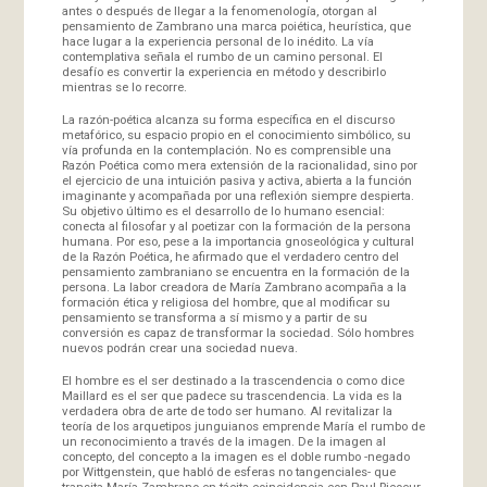
antes o después de llegar a la fenomenología, otorgan al
pensamiento de Zambrano una marca poiética, heurística, que
hace lugar a la experiencia personal de lo inédito. La vía
contemplativa señala el rumbo de un camino personal. El
desafío es convertir la experiencia en método y describirlo
mientras se lo recorre.
La razón-poética alcanza su forma específica en el discurso
metafórico, su espacio propio en el conocimiento simbólico, su
vía profunda en la contemplación. No es comprensible una
Razón Poética como mera extensión de la racionalidad, sino por
el ejercicio de una intuición pasiva y activa, abierta a la función
imaginante y acompañada por una reflexión siempre despierta.
Su objetivo último es el desarrollo de lo humano esencial:
conecta al filosofar y al poetizar con la formación de la persona
humana. Por eso, pese a la importancia gnoseológica y cultural
de la Razón Poética, he afirmado que el verdadero centro del
pensamiento zambraniano se encuentra en la formación de la
persona. La labor creadora de María Zambrano acompaña a la
formación ética y religiosa del hombre, que al modificar su
pensamiento se transforma a sí mismo y a partir de su
conversión es capaz de transformar la sociedad. Sólo hombres
nuevos podrán crear una sociedad nueva.
El hombre es el ser destinado a la trascendencia o como dice
Maillard es el ser que padece su trascendencia. La vida es la
verdadera obra de arte de todo ser humano. Al revitalizar la
teoría de los arquetipos junguianos emprende María el rumbo de
un reconocimiento a través de la imagen. De la imagen al
concepto, del concepto a la imagen es el doble rumbo -negado
por Wittgenstein, que habló de esferas no tangenciales- que
transita María Zambrano en tácita coincidencia con Paul Ricoeur.